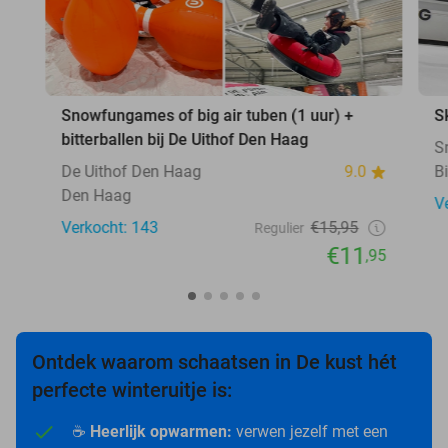
Snowfungames of big air tuben (1 uur) +
S
bitterballen bij De Uithof Den Haag
S
De Uithof Den Haag
9.0
B
Den Haag
V
Verkocht: 143
€15,95
Regulier
€11
,95
Ontdek waarom schaatsen in De kust hét
perfecte winteruitje is:
☕
Heerlijk opwarmen:
verwen jezelf met een