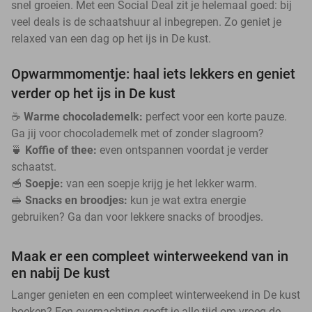
snel groeien. Met een Social Deal zit je helemaal goed: bij
veel deals is de schaatshuur al inbegrepen. Zo geniet je
relaxed van een dag op het ijs in De kust.
Opwarmmomentje: haal iets lekkers en geniet
verder op het ijs in De kust
☕
Warme chocolademelk:
perfect voor een korte pauze.
Ga jij voor chocolademelk met of zonder slagroom?
🍵
Koffie of thee:
even ontspannen voordat je verder
schaatst.
🥣
Soepje:
van een soepje krijg je het lekker warm.
🥪
Snacks en broodjes:
kun je wat extra energie
gebruiken? Ga dan voor lekkere snacks of broodjes.
Maak er een compleet winterweekend van in
en nabij De kust
Langer genieten en een compleet winterweekend in De kust
boeken? Een overnachting geeft je alle tijd om vroeg de