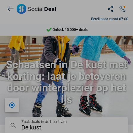
Bereikbaar vanaf 07:00
Ontdek 15.000+ deals
7 dagen per week beschikbaar
10+ miljoen leden
Schaatsen in De kust met
9,4
korting: laat je betoveren
Ontdek 15.000+ deals
door winterplezier op het
ijs
Bij mij in de buurt
Zoek deals in de buurt van
De kust