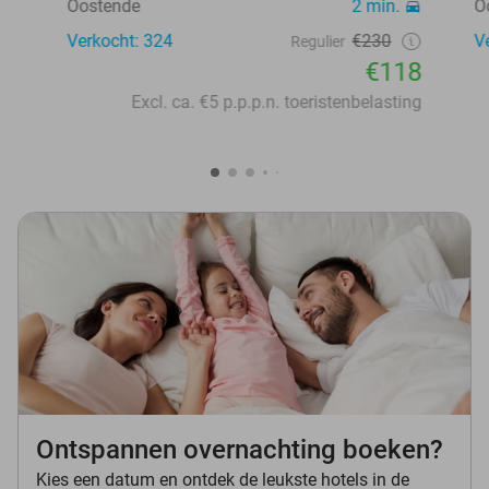
Oostende
2 min.
O
Verkocht: 324
€230
V
Regulier
€118
Excl. ca. €5 p.p.p.n. toeristenbelasting
Ontspannen overnachting boeken?
Kies een datum en ontdek de leukste hotels in de