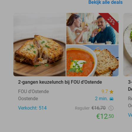
Bekijk alle deals
25%
2-gangen keuzelunch bij FOU d’Ostende
3
D
FOU d'Ostende
9.7
Oostende
2 min.
R
O
Verkocht: 514
€16,70
Regulier
€12
V
,50