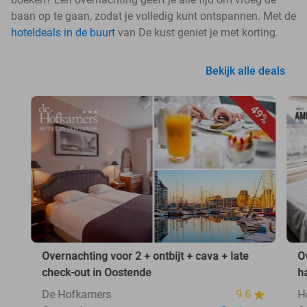
baan op te gaan, zodat je volledig kunt ontspannen. Met de
hoteldeals in de buurt
van De kust geniet je met korting.
Bekijk alle deals
49%
Overnachting voor 2 + ontbijt + cava + late
O
check-out in Oostende
h
De Hofkamers
9.6
H