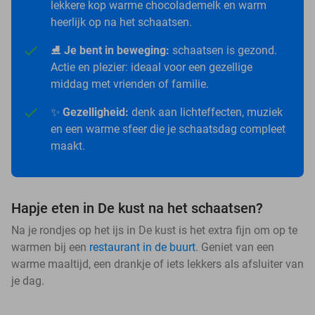
lekkere kop warme chocolademelk en warm
heerlijk op na het schaatsen.
⛸️
Je bent in beweging:
schaatsen is gezond.
Actie en plezier: ideaal voor een gezellige
middag met vrienden of familie.
✨
Gezelligheid:
denk aan lichteffecten, muziek
en een warme sfeer die je schaatsdag compleet
maakt.
Hapje eten in De kust na het schaatsen?
Na je rondjes op het ijs in De kust is het extra fijn om op te
warmen bij een
restaurant in de buurt
. Geniet van een
warme maaltijd, een drankje of iets lekkers als afsluiter van
je dag.