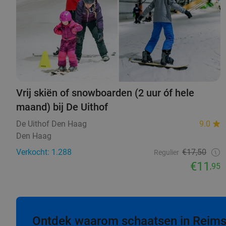
Vrij skiën of snowboarden (2 uur óf hele
maand) bij De Uithof
De Uithof Den Haag
9.0
Den Haag
Verkocht: 1.288
€17,50
Regulier
€11
,95
Ontdek waarom schaatsen in Reims h