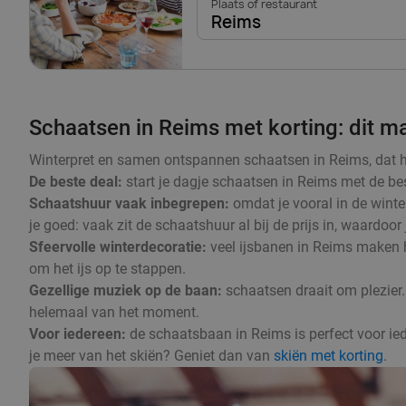
Plaats of restaurant
Reims
Schaatsen in Reims met korting: dit ma
Winterpret en samen ontspannen schaatsen in Reims, dat hoor
De beste deal:
start je dagje schaatsen in Reims met de bes
Schaatshuur vaak inbegrepen:
omdat je vooral in de winte
je goed: vaak zit de schaatshuur al bij de prijs in, waardoor
Sfeervolle winterdecoratie:
veel ijsbanen in Reims maken he
om het ijs op te stappen.
Gezellige muziek op de baan:
schaatsen draait om plezier.
helemaal van het moment.
Voor iedereen:
de schaatsbaan in Reims is perfect voor iede
je meer van het skiën? Geniet dan van
skiën met korting
.