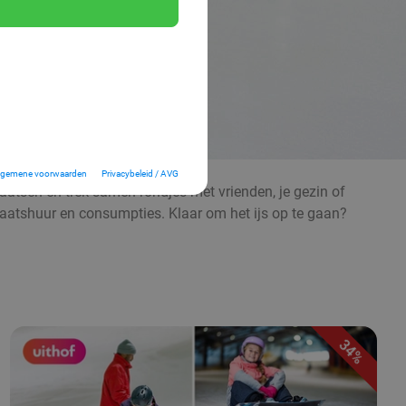
lgemene voorwaarden
Privacybeleid / AVG
chaatsen en trek samen rondjes met vrienden, je gezin of
chaatshuur en consumpties. Klaar om het ijs op te gaan?
34%