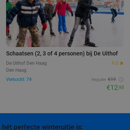
Schaatsen (2, 3 of 4 personen) bij De Uithof
De Uithof Den Haag
9.0
Den Haag
Verkocht: 74
€19
Regulier
€12
,95
ét perfecte winteruitje is: