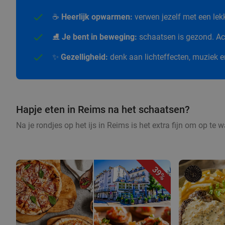
☕
Heerlijk opwarmen:
verwen jezelf met een le
⛸️
Je bent in beweging:
schaatsen is gezond. Act
✨
Gezelligheid:
denk aan lichteffecten, muziek 
Hapje eten in Reims na het schaatsen?
Na je rondjes op het ijs in Reims is het extra fijn om op te
39%