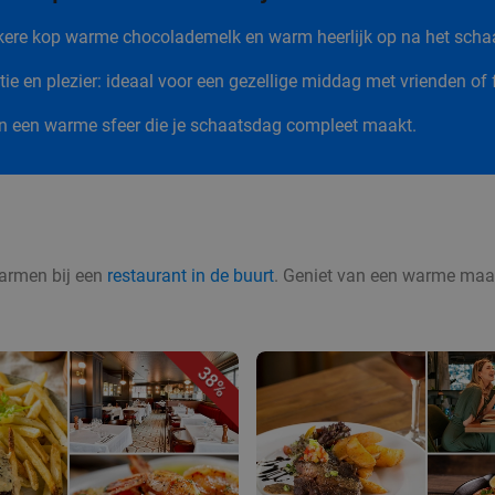
kkere kop warme chocolademelk en warm heerlijk op na het scha
ie en plezier: ideaal voor een gezellige middag met vrienden of 
en een warme sfeer die je schaatsdag compleet maakt.
 warmen bij een
restaurant in de buurt
. Geniet van een warme maalti
38%