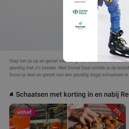
Stap het ijs op en geniet voordelig van schaatsen in Reims. 
gezellig met z’n tweeën. Met Social Deal ontdek je de leuks
Scoor je deal en geniet van een gezellig dagje schaatsen in
Schaatsen met korting in en nabij R
⛸️
25%