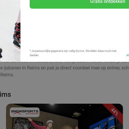
Gratis ontdekken
Bij mij in de buurt
* Je persoonlijke gegevens zijn veilig bij ons. We delen deze nooit met
derden.
A
Voel de frisse winterlucht, hoor het ijs zacht kraken onder je s
te ijsbanen in Reims en pak je direct voordeel mee op entree, s
 Reims.
eims
44%