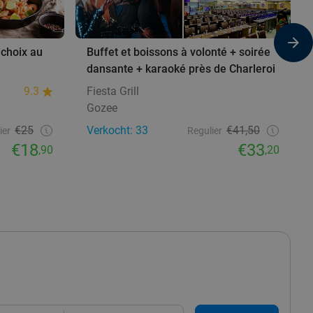
 choix au
Buffet et boissons à volonté + soirée
dansante + karaoké près de Charleroi
9.3
Fiesta Grill
Gozee
€25
Verkocht: 33
€41,50
ier
Regulier
€18
€33
,90
,20