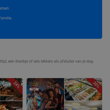
atsen.
familie.
jd, een drankje of iets lekkers als afsluiter van je dag.
24%
20%