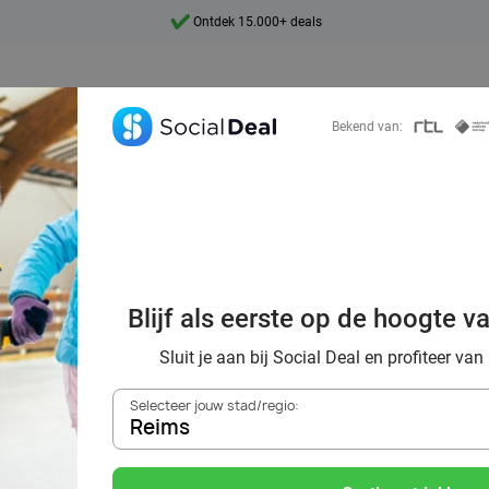
Ontdek 15.000+ deals
7 dagen per week beschikbaar
10+ miljoen leden
Bekend van:
9,4
Ontdek 15.000+ deals
n Reims met kort
Blijf als eerste op de hoogte v
oor winterplezie
Sluit je aan bij Social Deal en profiteer van
Selecteer jouw stad/regio:
Reims
Zoek deals in de buurt van
Reims