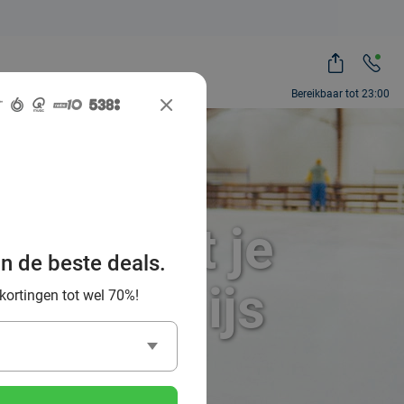
Bereikbaar tot 23:00
ing: laat je
an de beste deals.
r op het ijs
 kortingen tot wel 70%!