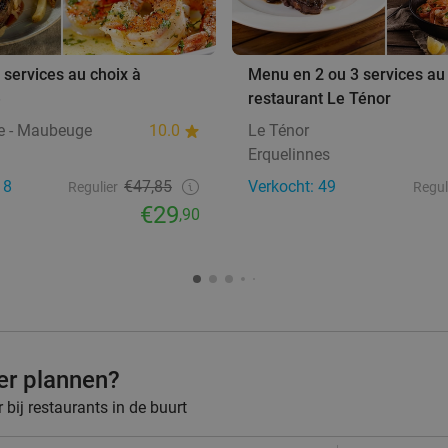
services au choix à
Menu en 2 ou 3 services au
e
restaurant Le Ténor
e - Maubeuge
10.0
Le Ténor
Erquelinnes
18
€47,85
Verkocht: 49
Regulier
Regul
€29
,90
ner plannen?
bij restaurants in de buurt