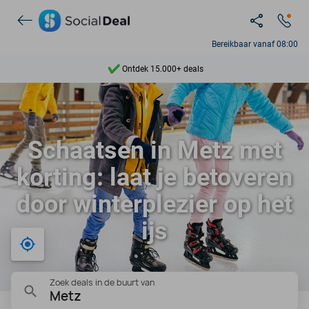
Bereikbaar vanaf 08:00
Ontdek 15.000+ deals
7 dagen per week beschikbaar
10+ miljoen leden
Schaatsen in Metz met
9,4
korting: laat je betoveren
Ontdek 15.000+ deals
door winterplezier op het
ijs
Bij mij in de buurt
Zoek deals in de buurt van
Metz