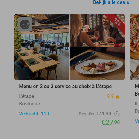
Bekijk alle deals
32%
Menu en 2 ou 3 service au choix à L'étape
M
B
L'étape
9.9
Bastogne
I
B
Verkocht: 110
€41,30
Regulier
€27
V
,90