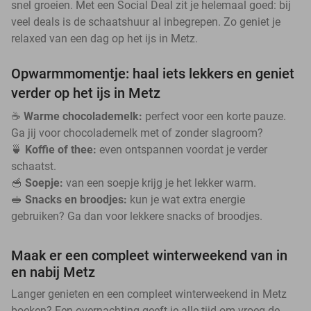
snel groeien. Met een Social Deal zit je helemaal goed: bij
veel deals is de schaatshuur al inbegrepen. Zo geniet je
relaxed van een dag op het ijs in Metz.
Opwarmmomentje: haal iets lekkers en geniet
verder op het ijs in Metz
☕
Warme chocolademelk:
perfect voor een korte pauze.
Ga jij voor chocolademelk met of zonder slagroom?
🍵
Koffie of thee:
even ontspannen voordat je verder
schaatst.
🥣
Soepje:
van een soepje krijg je het lekker warm.
🥪
Snacks en broodjes:
kun je wat extra energie
gebruiken? Ga dan voor lekkere snacks of broodjes.
Maak er een compleet winterweekend van in
en nabij Metz
Langer genieten en een compleet winterweekend in Metz
boeken? Een overnachting geeft je alle tijd om vroeg de