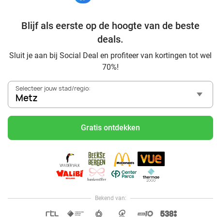
Blijf als eerste op de hoogte van de beste
Ontdek alle topdeals in jouw omgeving
deals.
Sluit je aan bij Social Deal en profiteer van kortingen tot wel
70%!
Selecteer jouw stad/regio:
Metz
Voordelig genieten in Metz: haal deal-inspiratie uit onze
blogs
Gratis ontdekken
Visitez Eauzone SPA à prix réduit à Metz
Allez au spa à Metz et ses environs
Petit-déjeuner et lunch à Metz
Mangez des sushis à Metz
Mangez à volonté à Metz
Bekend van:
Hoi, onze klantenservice is open,
dus als je een vraag hebt helpen