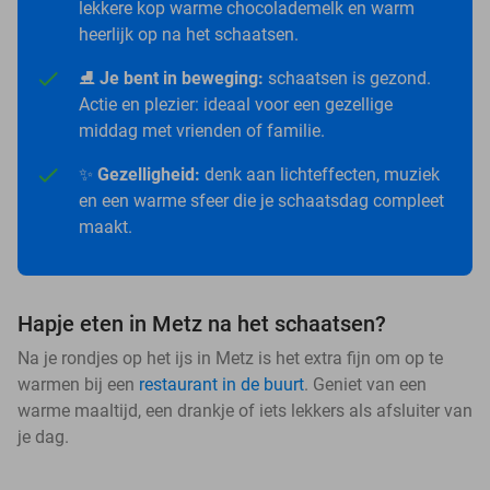
lekkere kop warme chocolademelk en warm
heerlijk op na het schaatsen.
⛸️
Je bent in beweging:
schaatsen is gezond.
Actie en plezier: ideaal voor een gezellige
middag met vrienden of familie.
✨
Gezelligheid:
denk aan lichteffecten, muziek
en een warme sfeer die je schaatsdag compleet
maakt.
Hapje eten in Metz na het schaatsen?
Na je rondjes op het ijs in Metz is het extra fijn om op te
warmen bij een
restaurant in de buurt
. Geniet van een
warme maaltijd, een drankje of iets lekkers als afsluiter van
je dag.