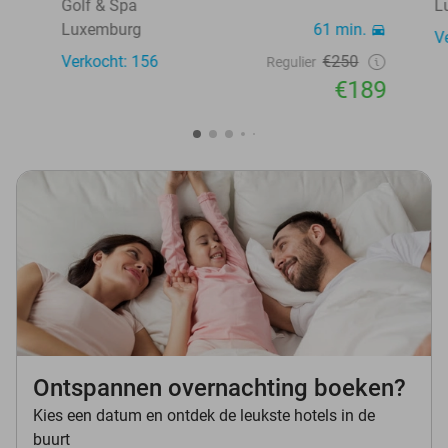
Golf & Spa
L
Luxemburg
61 min.
V
Verkocht: 156
€250
Regulier
€189
Ontspannen overnachting boeken?
Kies een datum en ontdek de leukste hotels in de
buurt