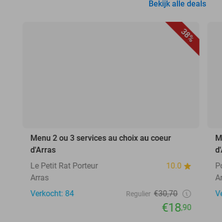
Bekijk alle deals
38%
Menu 2 ou 3 services au choix au coeur
M
d'Arras
d
Le Petit Rat Porteur
10.0
P
Arras
A
Verkocht: 84
€30,70
V
Regulier
€18
,90