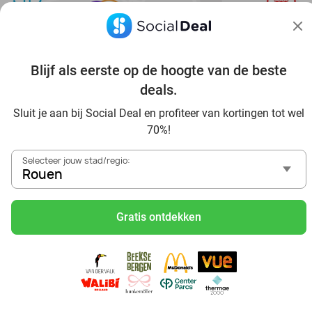
Blijf als eerste op de hoogte van de beste
Ontdek alle topdeals in jouw omgeving
deals.
Sluit je aan bij Social Deal en profiteer van kortingen tot wel
70%!
Selecteer jouw stad/regio:
Rouen
Voordelig genieten in Rouen: haal deal-inspiratie uit onze
blogs
Gratis ontdekken
Visitez Eauzone SPA à prix réduit à Rouen
Allez au spa à Rouen et ses environs
Petit-déjeuner et lunch à Rouen
Mangez des sushis à Rouen
Mangez à volonté à Rouen