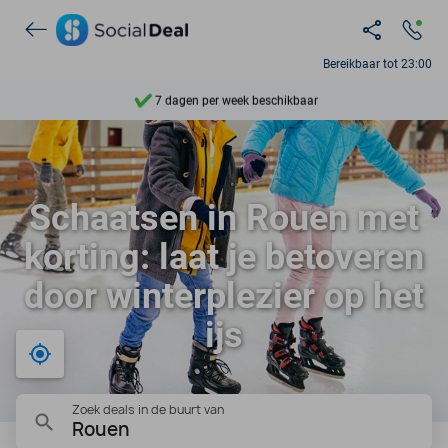
Ontdek 15.000+ deals
Bereikbaar tot 23:00
7 dagen per week beschikbaar
10+ miljoen leden
9,4
Schaatsen in Rouen met
Ontdek 15.000+ deals
korting: laat je betoveren
door winterplezier op het
ijs
Bij mij in de buurt
Zoek deals in de buurt van
Rouen