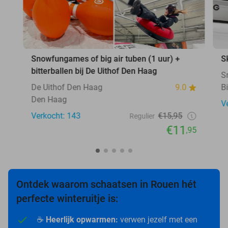
Snowfungames of big air tuben (1 uur) +
S
bitterballen bij De Uithof Den Haag
S
De Uithof Den Haag
9.0
B
Den Haag
V
Verkocht: 143
€15,95
Regulier
€11
,95
Ontdek waarom schaatsen in Rouen hét
perfecte winteruitje is:
☕
Heerlijk opwarmen:
verwen jezelf met een