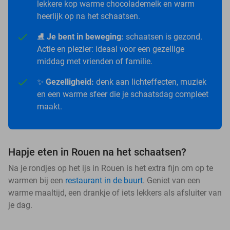
lekkere kop warme chocolademelk en warm
heerlijk op na het schaatsen.
⛸️
Je bent in beweging:
schaatsen is gezond.
Actie en plezier: ideaal voor een gezellige
middag met vrienden of familie.
✨
Gezelligheid:
denk aan lichteffecten, muziek
en een warme sfeer die je schaatsdag compleet
maakt.
Hapje eten in Rouen na het schaatsen?
Na je rondjes op het ijs in Rouen is het extra fijn om op te
warmen bij een
restaurant in de buurt
. Geniet van een
warme maaltijd, een drankje of iets lekkers als afsluiter van
je dag.