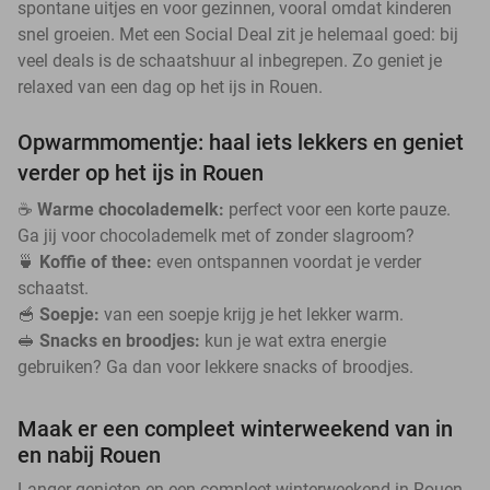
spontane uitjes en voor gezinnen, vooral omdat kinderen
snel groeien. Met een Social Deal zit je helemaal goed: bij
veel deals is de schaatshuur al inbegrepen. Zo geniet je
relaxed van een dag op het ijs in Rouen.
Opwarmmomentje: haal iets lekkers en geniet
verder op het ijs in Rouen
☕
Warme chocolademelk:
perfect voor een korte pauze.
Ga jij voor chocolademelk met of zonder slagroom?
🍵
Koffie of thee:
even ontspannen voordat je verder
schaatst.
🥣
Soepje:
van een soepje krijg je het lekker warm.
🥪
Snacks en broodjes:
kun je wat extra energie
gebruiken? Ga dan voor lekkere snacks of broodjes.
Maak er een compleet winterweekend van in
en nabij Rouen
Langer genieten en een compleet winterweekend in Rouen