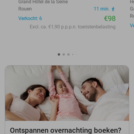
Grand Hôtel de la Seine
H
Rouen
11 min.
G
R
€98
Verkocht: 6
V
Excl. ca. €1,90 p.p.p.n. toeristenbelasting
Ontspannen overnachting boeken?