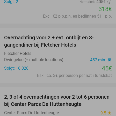
Solgt: 2
405€
Normalpris
318€
Excl. €2 p.p.p.n. en bedlinnen €11 p.p.
favorite_border
Overnachting voor 2 + evt. ontbijt en 3-
gangendiner bij Fletcher Hotels
Fletcher Hotels
Dwingeloo (+ multiple locations)
457 min.
directions_car
45€
Solgt: 18.028
Eskl. ca. 3€ per person per nat i turistskat
favorite_border
2, 3 of 4 overnachtingen voor 2 tot 6 personen
15%
bij Center Parcs De Huttenheugte
Center Parcs De Huttenheugte
9.5
star