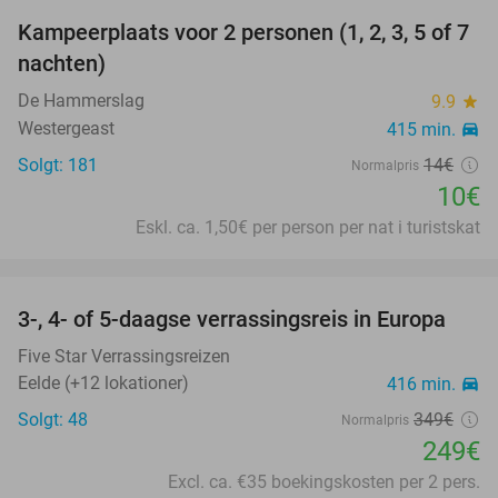
Kampeerplaats voor 2 personen (1, 2, 3, 5 of 7
29%
nachten)
De Hammerslag
9.9
star
Westergeast
415 min.
directions_car
Solgt: 181
14€
Normalpris
10€
Eskl. ca. 1,50€ per person per nat i turistskat
favorite_border
3-, 4- of 5-daagse verrassingsreis in Europa
29%
Five Star Verrassingsreizen
Eelde (+12 lokationer)
416 min.
directions_car
Solgt: 48
349€
Normalpris
249€
Excl. ca. €35 boekingskosten per 2 pers.