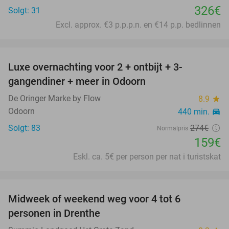
326€
Solgt: 31
Excl. approx. €3 p.p.p.n. en €14 p.p. bedlinnen
favorite_border
Luxe overnachting voor 2 + ontbijt + 3-
42%
gangendiner + meer in Odoorn
De Oringer Marke by Flow
8.9
star
Odoorn
440 min.
directions_car
Solgt: 83
274€
Normalpris
159€
Eskl. ca. 5€ per person per nat i turistskat
favorite_border
Midweek of weekend weg voor 4 tot 6
10%
personen in Drenthe