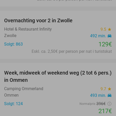
favorite_border
Overnachting voor 2 in Zwolle
Hotel & Restaurant Infinity
9.5
star
Zwolle
492 min.
directions_car
129€
Solgt: 863
Eskl. ca. 2,50€ per person per nat i turistskat
favorite_border
Week, midweek of weekend weg (2 tot 6 pers.)
45%
in Ommen
Camping Ommerland
9.7
star
Ommen
493 min.
directions_car
Solgt: 124
396€
Normalpris
217€