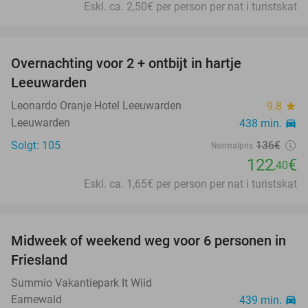
Eskl. ca. 2,50€ per person per nat i turistskat
favorite_border
Overnachting voor 2 + ontbijt in hartje
10%
Leeuwarden
Leonardo Oranje Hotel Leeuwarden
9.8
star
Leeuwarden
438 min.
directions_car
Solgt: 105
136€
Normalpris
122
€
,40
Eskl. ca. 1,65€ per person per nat i turistskat
favorite_border
Midweek of weekend weg voor 6 personen in
Friesland
Summio Vakantiepark It Wiid
Earnewald
439 min.
directions_car