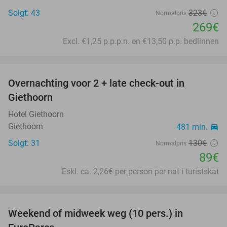
Solgt: 43
323€
Normalpris
269€
Excl. €1,25 p.p.p.n. en €13,50 p.p. bedlinnen
favorite_border
Overnachting voor 2 + late check-out in
32%
Giethoorn
Hotel Giethoorn
Giethoorn
481 min.
directions_car
Solgt: 31
130€
Normalpris
89€
Eskl. ca. 2,26€ per person per nat i turistskat
favorite_border
Weekend of midweek weg (10 pers.) in
35%