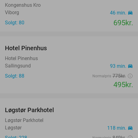
Kongenshus Kro
Viborg
46 min.
directions_car
hotel
695kr.
Solgt: 80
favorite_border
Hotel Pinenhus
36%
Hotel Pinenhus
Sallingsund
93 min.
directions_car
Solgt: 88
775kr.
Normalpris
495kr.
favorite_border
Løgstør Parkhotel
53%
Løgstør Parkhotel
Løgstør
118 min.
directions_car
Solgt: 228
849kr.