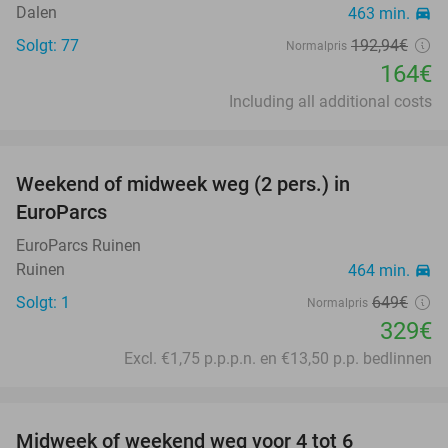
Dalen
463 min.
directions_car
Solgt: 77
192
,94
€
Normalpris
164€
Including all additional costs
favorite_border
Weekend of midweek weg (2 pers.) in
49%
EuroParcs
EuroParcs Ruinen
Ruinen
464 min.
directions_car
Solgt: 1
649€
Normalpris
329€
Excl. €1,75 p.p.p.n. en €13,50 p.p. bedlinnen
favorite_border
Midweek of weekend weg voor 4 tot 6