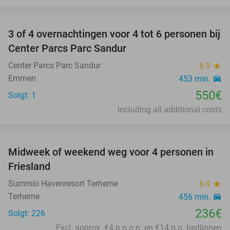
favorite_border
3 of 4 overnachtingen voor 4 tot 6 personen bij
Center Parcs Parc Sandur
Center Parcs Parc Sandur
8.9
star
Emmen
453 min.
directions_car
550€
Solgt: 1
Including all additional costs
favorite_border
Midweek of weekend weg voor 4 personen in
Friesland
Summio Havenresort Terherne
8.9
star
Terherne
456 min.
directions_car
236€
Solgt: 226
Excl. approx. €4 p.p.p.n. en €14 p.p. bedlinnen