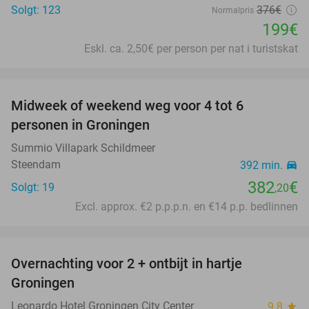
Solgt: 123
376€
Normalpris
199€
Eskl. ca. 2,50€ per person per nat i turistskat
favorite_border
Midweek of weekend weg voor 4 tot 6
personen in Groningen
Summio Villapark Schildmeer
Steendam
392 min.
directions_car
382
€
Solgt: 19
,20
Excl. approx. €2 p.p.p.n. en €14 p.p. bedlinnen
favorite_border
Overnachting voor 2 + ontbijt in hartje
Groningen
Leonardo Hotel Groningen City Center
9.8
star