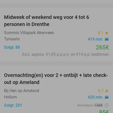
favorite_border
Midweek of weekend weg voor 4 tot 6
personen in Drenthe
Summio Villapark Akenveen
8.1
star
Tynaarlo
419 min.
directions_car
265€
Solgt: 88
Excl. approx. €1,85 p.p.p.n. en €14 p.p. bedlinnen
favorite_border
Overnachting(en) voor 2 + ontbijt + late check-
38%
out op Ameland
Bij Hen op Ameland
9.7
star
Hollum
420 min.
directions_car
Solgt: 201
138€
Normalpris
85€