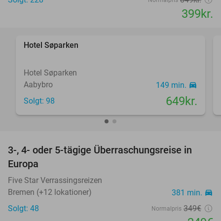
Normalpris
399kr.
favorite_border
Hotel Søparken
Hotel Søparken
Aabybro
149 min.
directions_car
649kr.
Solgt: 98
favorite_border
3-, 4- oder 5-tägige Überraschungsreise in
29%
Europa
Five Star Verrassingsreizen
Bremen (+12 lokationer)
381 min.
directions_car
Solgt: 48
349€
Normalpris