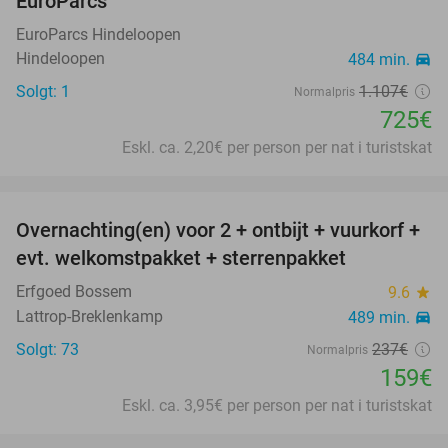
EuroParcs
EuroParcs Hindeloopen
Hindeloopen
484 min.
directions_car
Solgt: 1
1.107€
Normalpris
725€
Eskl. ca. 2,20€ per person per nat i turistskat
favorite_border
Overnachting(en) voor 2 + ontbijt + vuurkorf +
33%
evt. welkomstpakket + sterrenpakket
Erfgoed Bossem
9.6
star
Lattrop-Breklenkamp
489 min.
directions_car
Solgt: 73
237€
Normalpris
159€
Eskl. ca. 3,95€ per person per nat i turistskat
favorite_border