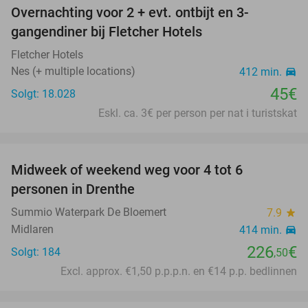
Overnachting voor 2 + evt. ontbijt en 3-
gangendiner bij Fletcher Hotels
Fletcher Hotels
Nes (+ multiple locations)
412 min.
directions_car
45€
Solgt: 18.028
Eskl. ca. 3€ per person per nat i turistskat
favorite_border
Midweek of weekend weg voor 4 tot 6
personen in Drenthe
Summio Waterpark De Bloemert
7.9
star
Midlaren
414 min.
directions_car
226
€
Solgt: 184
,50
Excl. approx. €1,50 p.p.p.n. en €14 p.p. bedlinnen
favorite_border