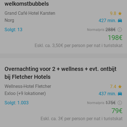
welkomstbubbels
Grand Café Hotel Karsten
9.8
star
Norg
427 min.
directions_car
Solgt: 13
288€
Normalpris
198€
Eskl. ca. 3,50€ per person per nat i turistskat
favorite_border
Overnachting voor 2 + wellness + evt. ontbijt
55%
bij Fletcher Hotels
Wellness-Hotel Fletcher
7.4
star
Exloo (+9 lokationer)
437 min.
directions_car
Solgt: 1.003
175€
Normalpris
79€
Eskl. ca. 3€ per person per nat i turistskat