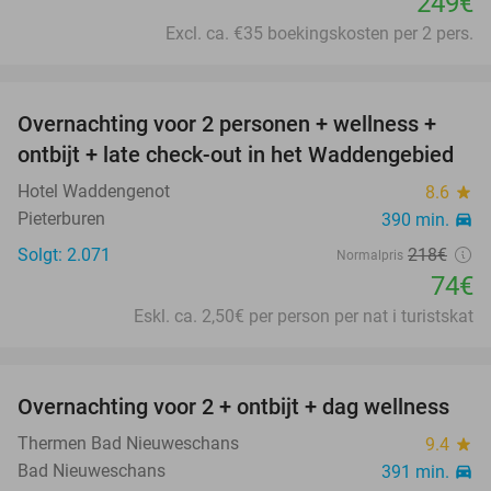
249€
Excl. ca. €35 boekingskosten per 2 pers.
favorite_border
Overnachting voor 2 personen + wellness +
66%
ontbijt + late check-out in het Waddengebied
Hotel Waddengenot
8.6
star
Pieterburen
390 min.
directions_car
Solgt: 2.071
218€
Normalpris
74€
Eskl. ca. 2,50€ per person per nat i turistskat
favorite_border
Overnachting voor 2 + ontbijt + dag wellness
47%
Thermen Bad Nieuweschans
9.4
star
Bad Nieuweschans
391 min.
directions_car