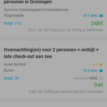
personen in Groningen
Summio Vakantiepark Emslandermeer
Vlagtwedde
411 min.
directions_car
248€
Solgt: 112
Excl. ca. €4,15 p.p.p.n. en €14 p.p. bedlinnen
favorite_border
Overnachting(en) voor 2 personen + ontbijt +
43%
late check-out aan zee
Hotel de Klok
9.5
star
Buren
412 min.
directions_car
Solgt: 36
165€
Normalpris
94€
Eskl. ca. 2,90€ per person per nat i turistskat
favorite_border