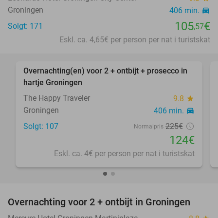
Groningen
406 min.
directions_car
105
€
Solgt: 171
,57
Eskl. ca. 4,65€ per person per nat i turistskat
favorite_border
Overnachting(en) voor 2 + ontbijt + prosecco in
45%
hartje Groningen
The Happy Traveler
9.8
star
Groningen
406 min.
directions_car
Solgt: 107
225€
Normalpris
124€
Eskl. ca. 4€ per person per nat i turistskat
favorite_border
Overnachting voor 2 + ontbijt in Groningen