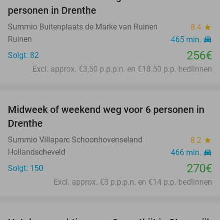
personen in Drenthe
Summio Buitenplaats de Marke van Ruinen
8.4
star
Ruinen
465 min.
directions_car
256€
Solgt: 82
Excl. approx. €3,50 p.p.p.n. en €18.50 p.p. bedlinnen
favorite_border
Midweek of weekend weg voor 6 personen in
Drenthe
Summio Villaparc Schoonhovenseland
8.2
star
Hollandscheveld
466 min.
directions_car
270€
Solgt: 150
Excl. approx. €3 p.p.p.n. en €14 p.p. bedlinnen
favorite_border