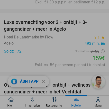
Excl. €1,30 p.p.p.n. en bedlinnen €12 p.p.
favorite_border
Luxe overnachting voor 2 + ontbijt + 3-
50%
gangendiner + meer in Agelo
Hotel De Landmarke by Flow
9.1
star
Agelo
493 min.
directions_car
Solgt: 172
315€
Normalpris
159€
Eskl. ca. 5€ per person per nat i turistskat
favorite_border
close
ÅBN I APP
Overnachting voor 2 + ontbijt + wellness + 3-
48%
gangendiner + meer in het Vechtdal
Paping Hotel & Spa
7.8
star
Ommen
Hjem
I nærheden
Restauranter
Hoteller
493 min.
Menu
directions_car