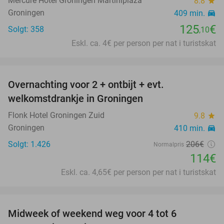
Mercure Hotel Groningen Martiniplaza
8.8
star
Groningen
409 min.
directions_car
125
€
Solgt: 358
,10
Eskl. ca. 4€ per person per nat i turistskat
favorite_border
Overnachting voor 2 + ontbijt + evt.
45%
welkomstdrankje in Groningen
Flonk Hotel Groningen Zuid
9.8
star
Groningen
410 min.
directions_car
Solgt: 1.426
206€
Normalpris
114€
Eskl. ca. 4,65€ per person per nat i turistskat
favorite_border
Midweek of weekend weg voor 4 tot 6