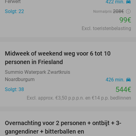
Ferwert
422 min.
directions_car
Solgt: 22
208€
Normalpris
99€
Excl. toeristenbelasting
favorite_border
Midweek of weekend weg voor 6 tot 10
personen in Friesland
Summio Waterpark Zwartkruis
Noardburgum
426 min.
directions_car
544€
Solgt: 38
Excl. approx. €3,50 p.p.p.n. en €14 p.p. bedlinnen
favorite_border
Overnachting voor 2 personen + ontbijt + 3-
31%
gangendiner + bitterballen en