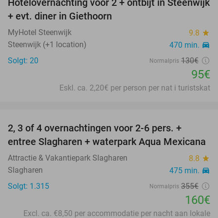
Hotelovernachting voor 2 + ontbijt in Steenwijk
27%
+ evt. diner in Giethoorn
MyHotel Steenwijk
9.8
star
Steenwijk (+1 location)
470 min.
directions_car
Solgt: 20
130€
Normalpris
95€
Eskl. ca. 2,20€ per person per nat i turistskat
favorite_border
2, 3 of 4 overnachtingen voor 2-6 pers. +
55%
entree Slagharen + waterpark Aqua Mexicana
Attractie & Vakantiepark Slagharen
8.8
star
Slagharen
475 min.
directions_car
Solgt: 1.315
355€
Normalpris
160€
Excl. ca. €8,50 per accommodatie per nacht aan lokale