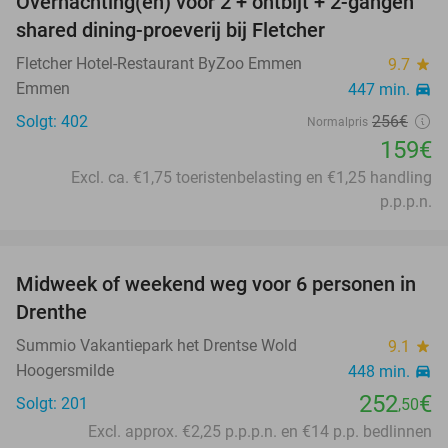
Overnachting(en) voor 2 + ontbijt + 2-gangen
38%
shared dining-proeverij bij Fletcher
Fletcher Hotel-Restaurant ByZoo Emmen
9.7
star
Emmen
447 min.
directions_car
Solgt: 402
256€
Normalpris
159€
Excl. ca. €1,75 toeristenbelasting en €1,25 handling
p.p.p.n.
favorite_border
Midweek of weekend weg voor 6 personen in
Drenthe
Summio Vakantiepark het Drentse Wold
9.1
star
Hoogersmilde
448 min.
directions_car
252
€
Solgt: 201
,50
Excl. approx. €2,25 p.p.p.n. en €14 p.p. bedlinnen