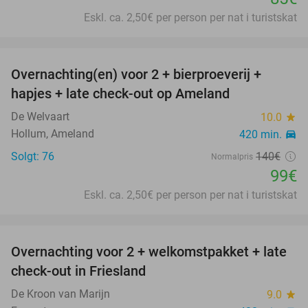
Eskl. ca. 2,50€ per person per nat i turistskat
favorite_border
Overnachting(en) voor 2 + bierproeverij +
29%
hapjes + late check-out op Ameland
De Welvaart
10.0
star
Hollum, Ameland
420 min.
directions_car
Solgt: 76
140€
Normalpris
99€
Eskl. ca. 2,50€ per person per nat i turistskat
favorite_border
Overnachting voor 2 + welkomstpakket + late
52%
check-out in Friesland
De Kroon van Marijn
9.0
star