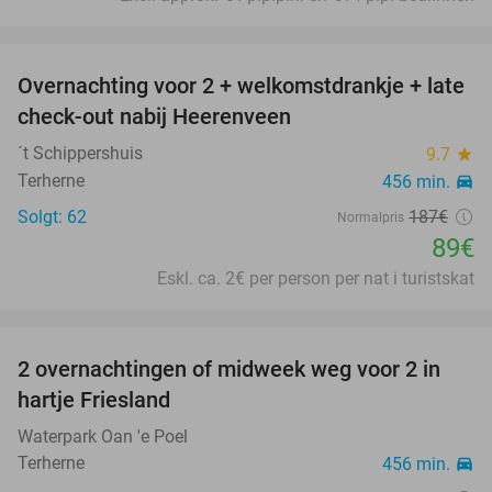
favorite_border
Overnachting voor 2 + welkomstdrankje + late
52%
check-out nabij Heerenveen
´t Schippershuis
9.7
star
Terherne
456 min.
directions_car
Solgt: 62
187€
Normalpris
89€
Eskl. ca. 2€ per person per nat i turistskat
favorite_border
2 overnachtingen of midweek weg voor 2 in
26%
hartje Friesland
Waterpark Oan 'e Poel
Terherne
456 min.
directions_car