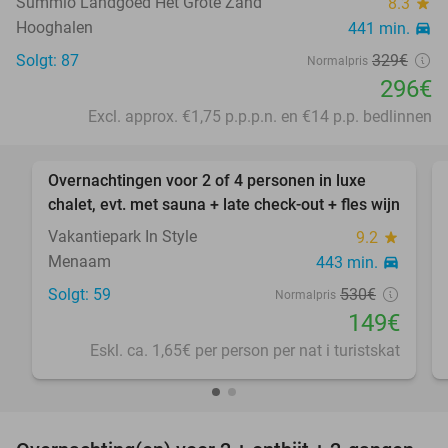
Summio Landgoed Het Grote Zand
8.3
star
Hooghalen
441 min.
directions_car
Solgt: 87
329€
Normalpris
296€
Excl. approx. €1,75 p.p.p.n. en €14 p.p. bedlinnen
favorite_border
Overnachtingen voor 2 of 4 personen in luxe
72%
chalet, evt. met sauna + late check-out + fles wijn
Vakantiepark In Style
9.2
star
Menaam
443 min.
directions_car
Solgt: 59
530€
Normalpris
149€
Eskl. ca. 1,65€ per person per nat i turistskat
favorite_border