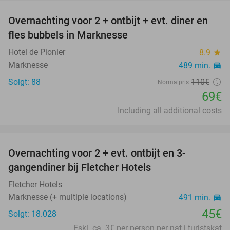
Overnachting voor 2 + ontbijt + evt. diner en
37%
fles bubbels in Marknesse
Hotel de Pionier
8.9
star
Marknesse
489 min.
directions_car
Solgt: 88
110€
Normalpris
69€
Including all additional costs
favorite_border
Overnachting voor 2 + evt. ontbijt en 3-
gangendiner bij Fletcher Hotels
Fletcher Hotels
Marknesse (+ multiple locations)
491 min.
directions_car
45€
Solgt: 18.028
Eskl. ca. 3€ per person per nat i turistskat