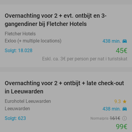
favorite_border
Overnachting voor 2 + evt. ontbijt en 3-
gangendiner bij Fletcher Hotels
Fletcher Hotels
Exloo (+ multiple locations)
438 min.
directions_car
45€
Solgt: 18.028
Eskl. ca. 3€ per person per nat i turistskat
favorite_border
Overnachting voor 2 + ontbijt + late check-out
39%
in Leeuwarden
Eurohotel Leeuwarden
9.3
star
Leeuwarden
438 min.
directions_car
Solgt: 623
161€
Normalpris
99€