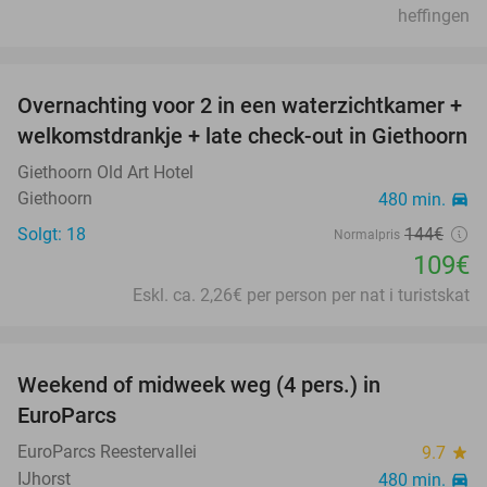
heffingen
favorite_border
Overnachting voor 2 in een waterzichtkamer +
24%
welkomstdrankje + late check-out in Giethoorn
Giethoorn Old Art Hotel
Giethoorn
480 min.
directions_car
Solgt: 18
144€
Normalpris
109€
Eskl. ca. 2,26€ per person per nat i turistskat
favorite_border
Weekend of midweek weg (4 pers.) in
17%
EuroParcs
EuroParcs Reestervallei
9.7
star
IJhorst
480 min.
directions_car