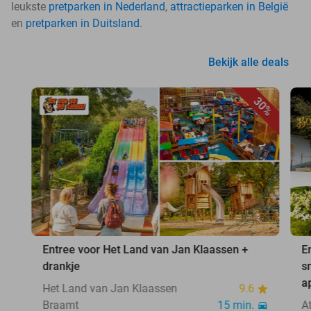
leukste
pretparken in Nederland
,
attractieparken in België
en
pretparken in Duitsland
.
Bekijk alle deals
30%
Entree voor Het Land van Jan Klaassen +
E
drankje
s
a
Het Land van Jan Klaassen
9.6
Braamt
15 min.
A