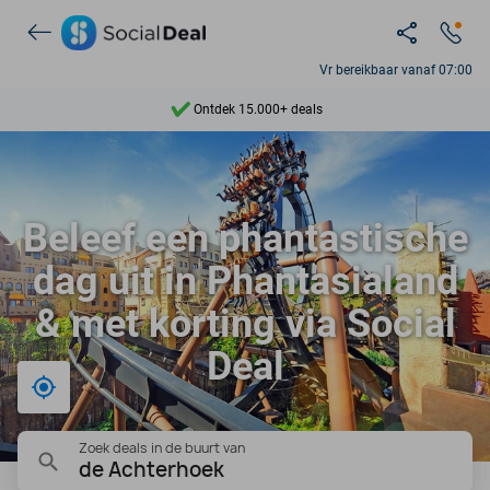
Vr bereikbaar vanaf 07:00
Ontdek 15.000+ deals
7 dagen per week beschikbaar
10+ miljoen leden
Beleef een phantastische
9,4
dag uit in Phantasialand
Ontdek 15.000+ deals
& met korting via Social
Deal
Bij mij in de buurt
Zoek deals in de buurt van
de Achterhoek