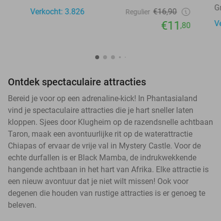
G
Verkocht: 3.826
€16,90
Regulier
€11
V
,80
Ontdek spectaculaire attracties
Bereid je voor op een adrenaline-kick! In Phantasialand
vind je spectaculaire attracties die je hart sneller laten
kloppen. Sjees door Klugheim op de razendsnelle achtbaan
Taron, maak een avontuurlijke rit op de waterattractie
Chiapas of ervaar de vrije val in Mystery Castle. Voor de
echte durfallen is er Black Mamba, de indrukwekkende
hangende achtbaan in het hart van Afrika. Elke attractie is
een nieuw avontuur dat je niet wilt missen! Ook voor
degenen die houden van rustige attracties is er genoeg te
beleven.