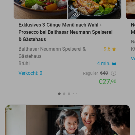
Exklusives 3-Gänge-Menü nach Wahl +
N
Prosecco bei Balthasar Neumann Speiserei
M
& Gästehaus
N
Balthasar Neumann Speiserei &
9.6
K
Gästehaus
V
Brühl
4 min.
Verkocht: 0
€40
Regulier
€27
,90