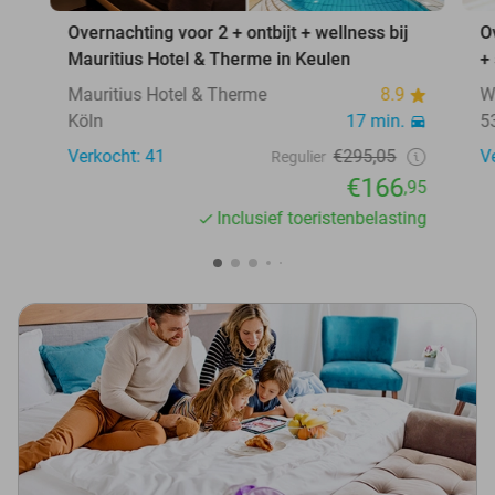
Overnachting voor 2 + ontbijt + wellness bij
O
Mauritius Hotel & Therme in Keulen
+
Mauritius Hotel & Therme
8.9
W
Köln
17 min.
5
Verkocht: 41
€295,05
V
Regulier
€166
,95
Inclusief toeristenbelasting