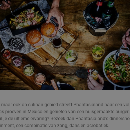
, maar ook op culinair gebied streeft Phantasialand naar een voll
as proeven in Mexico en genieten van een huisgemaakte burger in
il je de ultieme ervaring? Bezoek dan Phantasialand’s dinnersho
rtainment, een combinatie van zang, dans en acrobatiek.