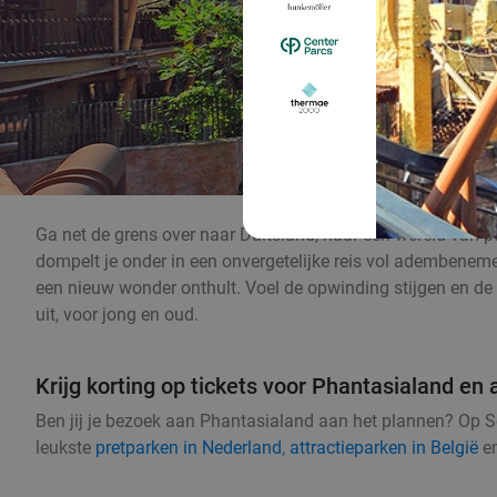
Ga net de grens over naar Duitsland, naar een wereld van p
dompelt je onder in een onvergetelijke reis vol adembeneme
een nieuw wonder onthult. Voel de opwinding stijgen en de 
uit, voor jong en oud.
Krijg korting op tickets voor Phantasialand en 
Ben jij je bezoek aan Phantasialand aan het plannen? Op Soc
leukste
pretparken in Nederland
,
attractieparken in België
e