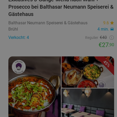
Prosecco bei Balthasar Neumann Speiserei &
Gästehaus
Balthasar Neumann Speiserei & Gästehaus
9.6
Brühl
4 min.
Verkocht: 4
€40
Regulier
€27
,90
45%