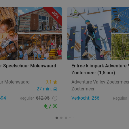
40%
or Speelschuur Molenwaard
Entree klimpark Adventure 
Zoetermeer (1,5 uur)
ur Molenwaard
9.1
Adventure Valley Zoetermee
27 min.
Zoetermeer
694
€12,95
Verkocht: 256
Regulier
Regulier
€7
,80