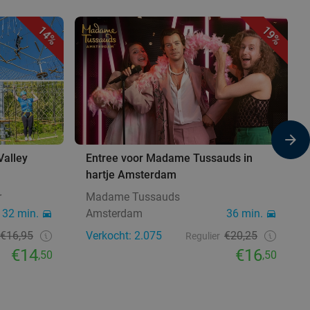
14%
19%
Valley
Entree voor Madame Tussauds in
hartje Amsterdam
r
Madame Tussauds
32 min.
Amsterdam
36 min.
€16,95
Verkocht: 2.075
€20,25
Regulier
€14
€16
,50
,50