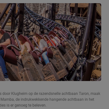
 Sjees door Klugheim op de razendsnelle achtbaan Taron, maak
 Black Mamba, de indrukwekkende hangende achtbaan in het
ies is er genoeg te beleven.