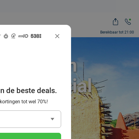
Bereikbaar tot 21:00
dag uit in
 via Social
an de beste deals.
 kortingen tot wel 70%!