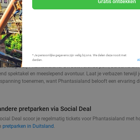
Gratis ontdekken
Bij mij in de buurt
* Je persoonlijke gegevens zijn veilig bij ons. We delen deze nooit met
derden.
A
ure magie bij Phantasialand. Dit betoverende park, beroemd om 
nd spektakel en meeslepend avontuur. Laat je verbazen terwijl j
spanning toenemen, want Phantasialand belooft een ervaring die 
andere pretparken via Social Deal
ial Deal scoor je regelmatig tickets voor Phantasialand met hog
n
pretparken in Duitsland
.