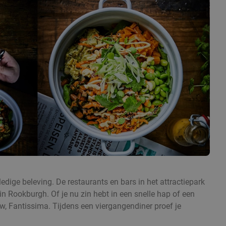
edige beleving. De restaurants en bars in het attractiepark
 Rookburgh. Of je nu zin hebt in een snelle hap of een
w, Fantissima. Tijdens een viergangendiner proef je