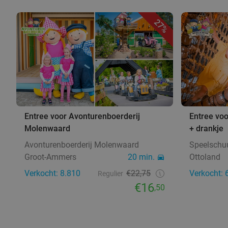
27%
Entree voor Avonturenboerderij
Entree vo
Molenwaard
+ drankje
Avonturenboerderij Molenwaard
Speelschu
Groot-Ammers
20 min.
Ottoland
Verkocht: 8.810
€22,75
Verkocht: 
Regulier
€16
,50