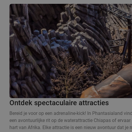
Ontdek spectaculaire attracties
Bereid je voor op een adrenaline-kick! In Phantasialand vin
een avontuurlijke rit op de waterattractie Chiapas of ervaa
hart van Afrika. Elke attractie is een nieuw avontuur dat je