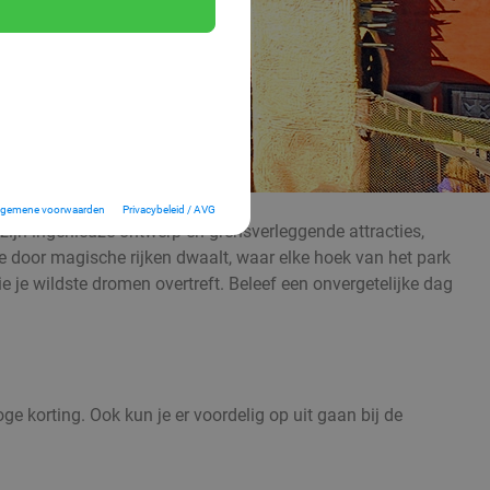
lgemene voorwaarden
Privacybeleid / AVG
zijn ingenieuze ontwerp en grensverleggende attracties,
e door magische rijken dwaalt, waar elke hoek van het park
je wildste dromen overtreft. Beleef een onvergetelijke dag
e korting. Ook kun je er voordelig op uit gaan bij de