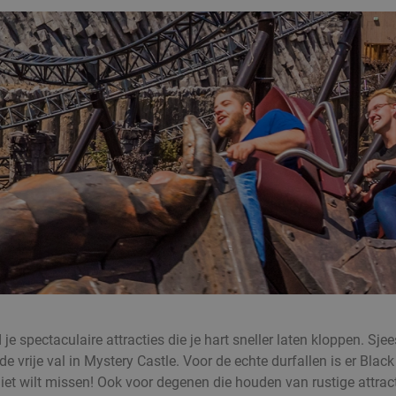
d je spectaculaire attracties die je hart sneller laten kloppen.
r de vrije val in Mystery Castle. Voor de echte durfallen is er
 niet wilt missen! Ook voor degenen die houden van rustige attract