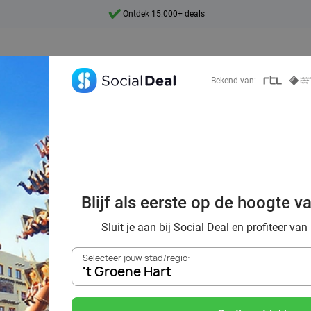
Ontdek 15.000+ deals
7 dagen per week beschikbaar
10+ miljoen leden
Bekend van:
9,4
Ontdek 15.000+ deals
n phantastische 
and & met korting
Blijf als eerste op de hoogte v
Deal
Sluit je aan bij Social Deal en profiteer van
Selecteer jouw stad/regio:
't Groene Hart
Zoek deals in de buurt van
't Groene Hart