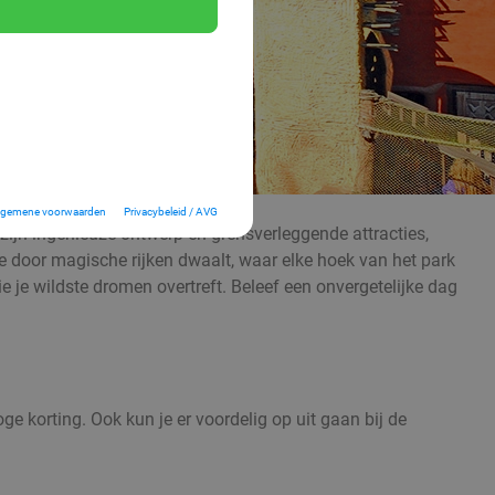
lgemene voorwaarden
Privacybeleid / AVG
zijn ingenieuze ontwerp en grensverleggende attracties,
e door magische rijken dwaalt, waar elke hoek van het park
je wildste dromen overtreft. Beleef een onvergetelijke dag
e korting. Ook kun je er voordelig op uit gaan bij de