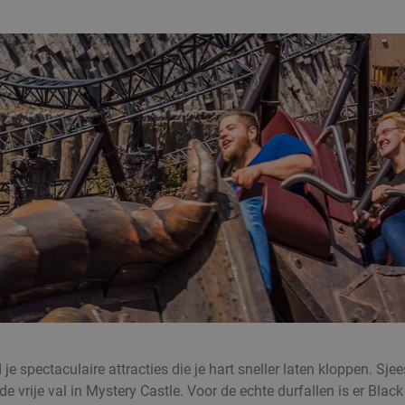
d je spectaculaire attracties die je hart sneller laten kloppen.
r de vrije val in Mystery Castle. Voor de echte durfallen is er