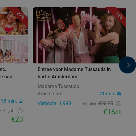
27%
19%
nc.
Entree voor Madame Tussauds in
je naar
hartje Amsterdam
Madame Tussauds
Amsterdam
41 min.
38 min.
Verkocht: 1.990
€20,25
Regulier
€31,50
€16
,50
€23