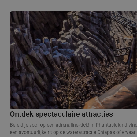
Ontdek spectaculaire attracties
Bereid je voor op een adrenaline-kick! In Phantasialand vin
een avontuurlijke rit op de waterattractie Chiapas of ervaa