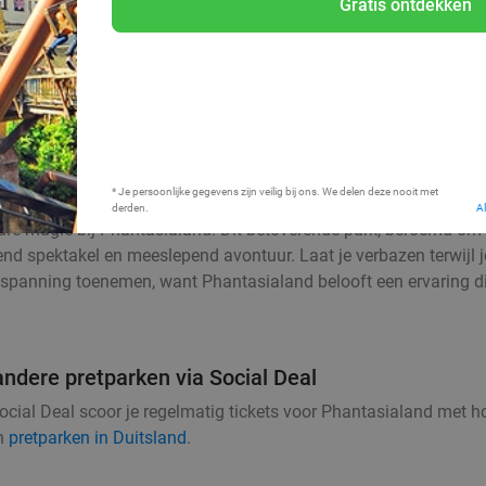
Gratis ontdekken
Bij mij in de buurt
* Je persoonlijke gegevens zijn veilig bij ons. We delen deze nooit met
derden.
A
ure magie bij Phantasialand. Dit betoverende park, beroemd om 
nd spektakel en meeslepend avontuur. Laat je verbazen terwijl j
spanning toenemen, want Phantasialand belooft een ervaring die 
andere pretparken via Social Deal
ial Deal scoor je regelmatig tickets voor Phantasialand met hog
n
pretparken in Duitsland
.