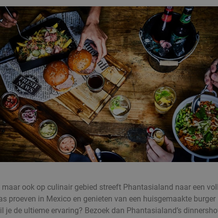
, maar ook op culinair gebied streeft Phantasialand naar een voll
as proeven in Mexico en genieten van een huisgemaakte burger in
il je de ultieme ervaring? Bezoek dan Phantasialand’s dinnersho