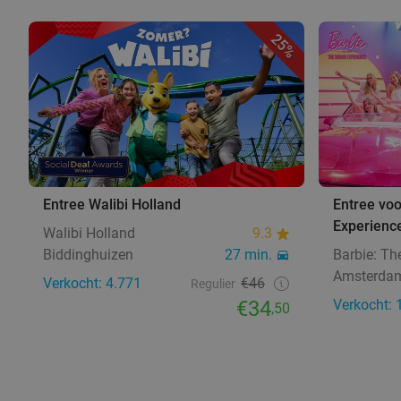
25%
Entree Walibi Holland
Entree vo
Experienc
Walibi Holland
9.3
Biddinghuizen
27 min.
Barbie: Th
Amsterda
Verkocht: 4.771
€46
Regulier
€34
Verkocht: 
,50