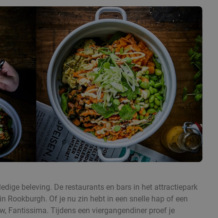
edige beleving. De restaurants en bars in het attractiepark
 Rookburgh. Of je nu zin hebt in een snelle hap of een
w, Fantissima. Tijdens een viergangendiner proef je