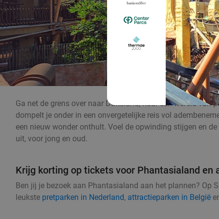
Ga net de grens over naar Duitsland, naar een wereld van p
dompelt je onder in een onvergetelijke reis vol adembeneme
een nieuw wonder onthult. Voel de opwinding stijgen en de 
uit, voor jong en oud.
Krijg korting op tickets voor Phantasialand en 
Ben jij je bezoek aan Phantasialand aan het plannen? Op Soc
leukste
pretparken in Nederland
,
attractieparken in België
e