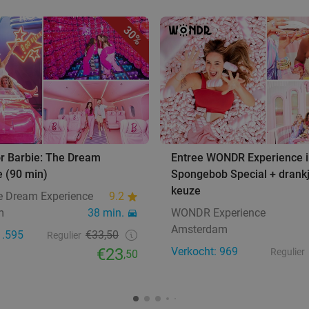
30%
or Barbie: The Dream
Entree WONDR Experience i
e (90 min)
Spongebob Special + drank
keuze
e Dream Experience
9.2
m
38 min.
WONDR Experience
Amsterdam
1.595
€33,50
Regulier
€23
Verkocht: 969
Regulier
,50