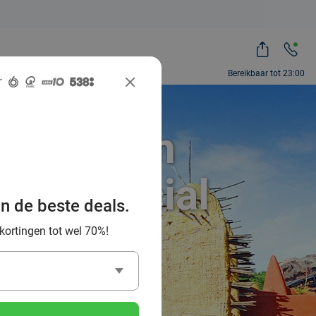
Bereikbaar tot 23:00
dag uit in
 via Social
an de beste deals.
 kortingen tot wel 70%!