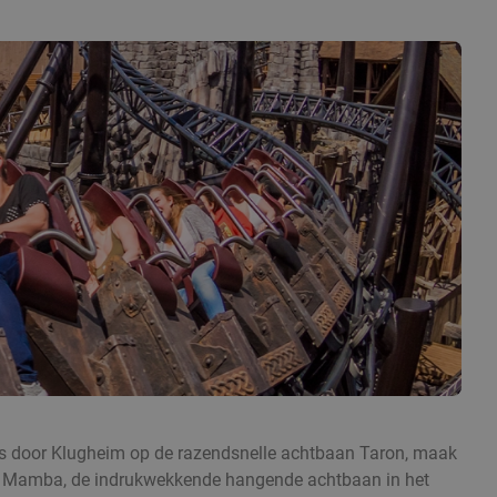
 Sjees door Klugheim op de razendsnelle achtbaan Taron, maak
 Black Mamba, de indrukwekkende hangende achtbaan in het