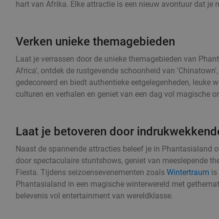
hart van Afrika. Elke attractie is een nieuw avontuur dat je
Verken unieke themagebieden
Laat je verrassen door de unieke themagebieden van Phanta
Africa', ontdek de rustgevende schoonheid van 'Chinatown', of
gedecoreerd en biedt authentieke eetgelegenheden, leuke win
culturen en verhalen en geniet van een dag vol magische o
Laat je betoveren door indrukwekken
Naast de spannende attracties beleef je in Phantasialan
door spectaculaire stuntshows, geniet van meeslepende the
Fiesta. Tijdens seizoensevenementen zoals
Wintertraum
is
Phantasialand in een magische winterwereld met gethemat
belevenis vol entertainment van wereldklasse.