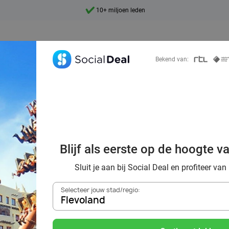
9,4
Ontdek 15.000+ deals
Bekend van:
n phantastische 
and & met korting
Blijf als eerste op de hoogte v
Deal
Sluit je aan bij Social Deal en profiteer van
Selecteer jouw stad/regio:
Flevoland
Zoek deals in de buurt van
Flevoland