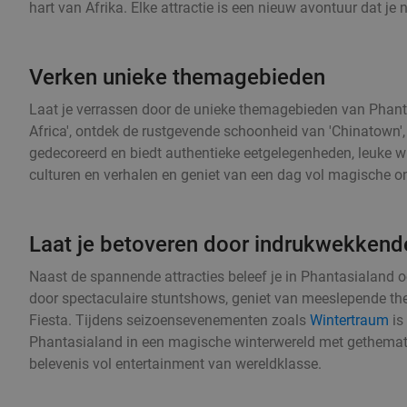
hart van Afrika. Elke attractie is een nieuw avontuur dat je
Verken unieke themagebieden
Laat je verrassen door de unieke themagebieden van Phanta
Africa', ontdek de rustgevende schoonheid van 'Chinatown', of
gedecoreerd en biedt authentieke eetgelegenheden, leuke win
culturen en verhalen en geniet van een dag vol magische o
Laat je betoveren door indrukwekken
Naast de spannende attracties beleef je in Phantasialan
door spectaculaire stuntshows, geniet van meeslepende the
Fiesta. Tijdens seizoensevenementen zoals
Wintertraum
is
Phantasialand in een magische winterwereld met gethemat
belevenis vol entertainment van wereldklasse.