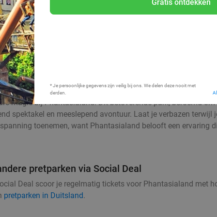
Gratis ontdekken
Bij mij in de buurt
* Je persoonlijke gegevens zijn veilig bij ons. We delen deze nooit met
derden.
A
ure magie bij Phantasialand. Dit betoverende park, beroemd om 
nd spektakel en meeslepend avontuur. Laat je verbazen terwijl j
spanning toenemen, want Phantasialand belooft een ervaring die 
andere pretparken via Social Deal
ial Deal scoor je regelmatig tickets voor Phantasialand met hog
n
pretparken in Duitsland
.