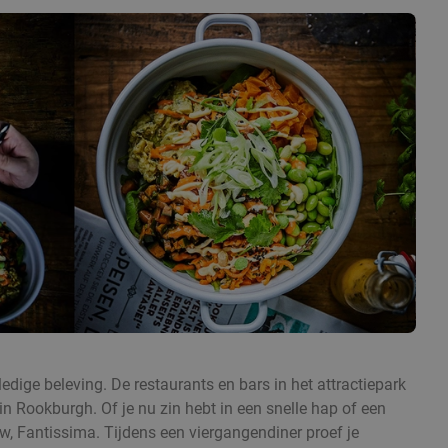
edige beleving. De restaurants en bars in het attractiepark
 Rookburgh. Of je nu zin hebt in een snelle hap of een
w, Fantissima. Tijdens een viergangendiner proef je