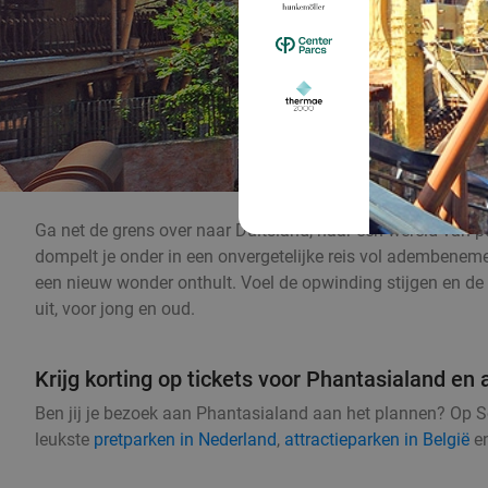
Ga net de grens over naar Duitsland, naar een wereld van p
dompelt je onder in een onvergetelijke reis vol adembeneme
een nieuw wonder onthult. Voel de opwinding stijgen en de 
uit, voor jong en oud.
Krijg korting op tickets voor Phantasialand en 
Ben jij je bezoek aan Phantasialand aan het plannen? Op Soc
leukste
pretparken in Nederland
,
attractieparken in België
e