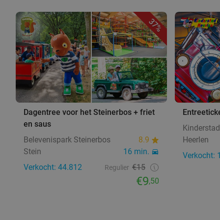
37%
Dagentree voor het Steinerbos + friet
Entreetick
en saus
Kinderstad
Belevenispark Steinerbos
8.9
Heerlen
Stein
16 min.
Verkocht: 
Verkocht: 44.812
€15
Regulier
€9
,50