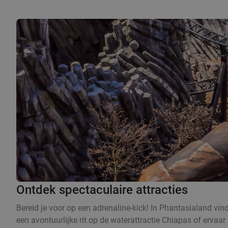
Ontdek spectaculaire attracties
Bereid je voor op een adrenaline-kick! In Phantasialand vin
een avontuurlijke rit op de waterattractie Chiapas of ervaa