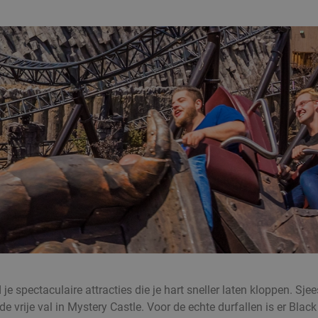
d je spectaculaire attracties die je hart sneller laten kloppen.
r de vrije val in Mystery Castle. Voor de echte durfallen is er