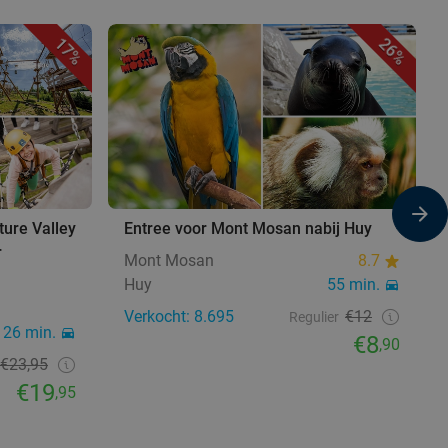
17%
26%
ture Valley
Entree voor Mont Mosan nabij Huy
r
Mont Mosan
8.7
Huy
55 min.
Verkocht: 8.695
€12
Regulier
26 min.
€8
,90
€23,95
€19
,95