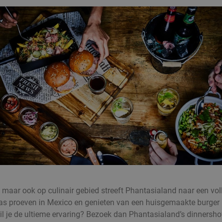
, maar ook op culinair gebied streeft Phantasialand naar een voll
as proeven in Mexico en genieten van een huisgemaakte burger in
il je de ultieme ervaring? Bezoek dan Phantasialand’s dinnersho