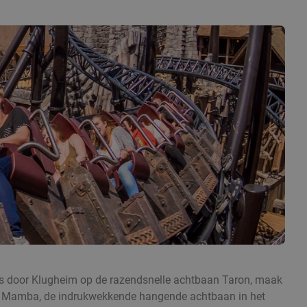
 Sjees door Klugheim op de razendsnelle achtbaan Taron, maak
 Black Mamba, de indrukwekkende hangende achtbaan in het