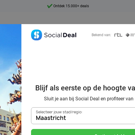
Ontdek 15.000+ deals
7 dagen per week beschikbaar
10+ miljoen leden
Bekend van:
9,4
Ontdek 15.000+ deals
n phantastische 
and & met korting
Blijf als eerste op de hoogte v
Deal
Sluit je aan bij Social Deal en profiteer van
Selecteer jouw stad/regio:
Maastricht
Zoek deals in de buurt van
Maastricht