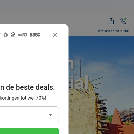
Bereikbaar tot 21:00
dag uit in
 via Social
an de beste deals.
 kortingen tot wel 70%!