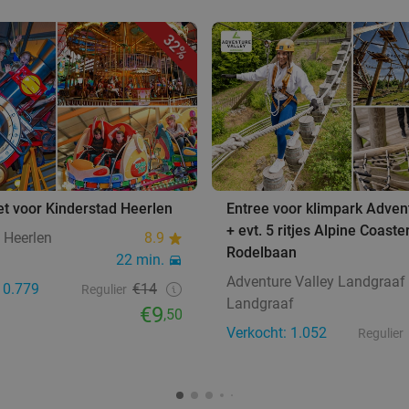
32%
et voor Kinderstad Heerlen
Entree voor klimpark Adven
+ evt. 5 ritjes Alpine Coaste
 Heerlen
8.9
Rodelbaan
22 min.
Adventure Valley Landgraaf
10.779
€14
Regulier
Landgraaf
€9
,50
Verkocht: 1.052
Regulier