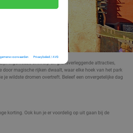
lgemene voorwaarden
Privacybeleid / AVG
zijn ingenieuze ontwerp en grensverleggende attracties,
e door magische rijken dwaalt, waar elke hoek van het park
je wildste dromen overtreft. Beleef een onvergetelijke dag
e korting. Ook kun je er voordelig op uit gaan bij de