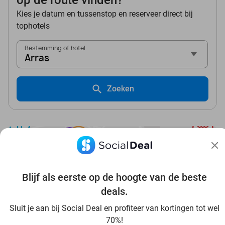
op de route vinden?
Kies je datum en tussenstop en reserveer direct bij
tophotels
Bestemming of hotel
Arras
Zoeken
Blijf als eerste op de hoogte van de beste
Ontdek alle topdeals in jouw omgeving
deals.
Sluit je aan bij Social Deal en profiteer van kortingen tot wel
70%!