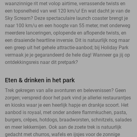
waanzinnige rit met volop airtime, verrassende twists en
een topsnelheid van wel 120 km/u! En wat dacht je van de
Sky Scream? Deze spectaculaire launch coaster brengt je
naar 100 km/u en een hoogte van 55 meter, met onderweg
meerdere lanceringen, oplopende en aflopende twists, en
een draaiende heartline inversie. Dit is natuurlijk nog maar
een greep uit het gehele attractie-aanbod; bij Holiday Park
vermaak je je gegarandeerd de hele dag! Wanneer ga jij op
ontdekkingsreis naar dit pretpark?
Eten & drinken in het park
Trek gekregen van alle avonturen en belevenissen? Geen
zorgen; verspreid door het park vind je allerlei restaurantjes
en kiosks waar je een heerlijk hapje en drankje scoort. Het
aanbod is royaal, met onder andere flammkuchen, pasta,
burgers, crêpes, hotdogs, braadworsten, schnitzels, salades
en meer lekkernijen. Ook aan de zoete trek is natuurlijk
gedacht met churros, wafels en ijsjes voor de zonnige