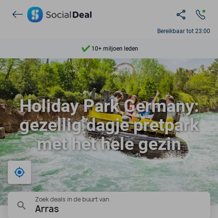
Ontdek 15.000+ deals
7 dagen per week beschikbaar
Bereikbaar tot 23:00
10+ miljoen leden
9,4
Ontdek 15.000+ deals
Holiday Park Germany:
gezellig dagje pretpark
met het hele gezin
Bij mij in de buurt
Zoek deals in de buurt van
Arras