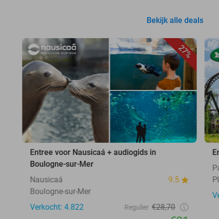
Bekijk alle deals
27%
Entree voor Nausicaá + audiogids in
E
Boulogne-sur-Mer
P
Nausicaá
9.5
Pl
Boulogne-sur-Mer
V
Verkocht: 4.822
€28,70
Regulier