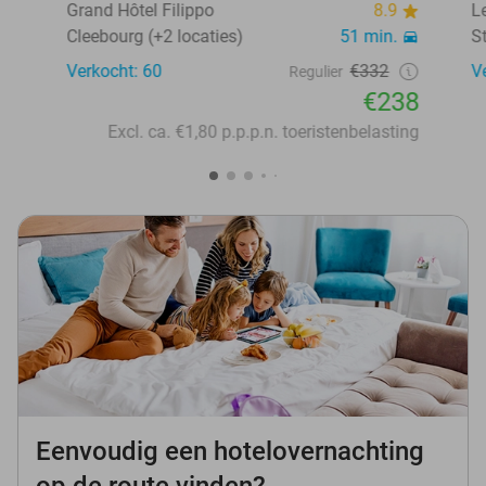
Grand Hôtel Filippo
8.9
L
Cleebourg (+2 locaties)
51 min.
S
Verkocht: 60
€332
V
Regulier
€238
Excl. ca. €1,80 p.p.p.n. toeristenbelasting
Eenvoudig een hotelovernachting