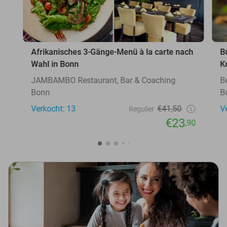
Afrikanisches 3-Gänge-Menü à la carte nach
B
Wahl in Bonn
K
JAMBAMBO Restaurant, Bar & Coaching
B
Bonn
B
Verkocht: 13
€41,50
V
Regulier
€23
,90