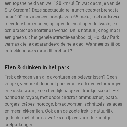
een topsnelheid van wel 120 km/u! En wat dacht je van de
Sky Scream? Deze spectaculaire launch coaster brengt je
naar 100 km/u en een hoogte van 55 meter, met onderweg
meerdere lanceringen, oplopende en aflopende twists, en
een draaiende heartline inversie. Dit is natuurlijk nog maar
een greep uit het gehele attractie-aanbod; bij Holiday Park
vermaak je je gegarandeerd de hele dag! Wanneer ga jij op
ontdekkingsreis naar dit pretpark?
Eten & drinken in het park
Trek gekregen van alle avonturen en belevenissen? Geen
zorgen; verspreid door het park vind je allerlei restaurantjes
en kiosks waar je een heerlijk hapje en drankje scoort. Het
aanbod is royaal, met onder andere flammkuchen, pasta,
burgers, crêpes, hotdogs, braadworsten, schnitzels, salades
en meer lekkernijen. Ook aan de zoete trek is natuurlijk
gedacht met churros, wafels en ijsjes voor de zonnige
pretparkdagen.