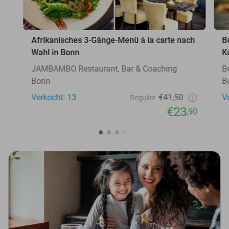
Afrikanisches 3-Gänge-Menü à la carte nach
B
Wahl in Bonn
K
JAMBAMBO Restaurant, Bar & Coaching
B
Bonn
B
Verkocht: 13
€41,50
V
Regulier
€23
,90