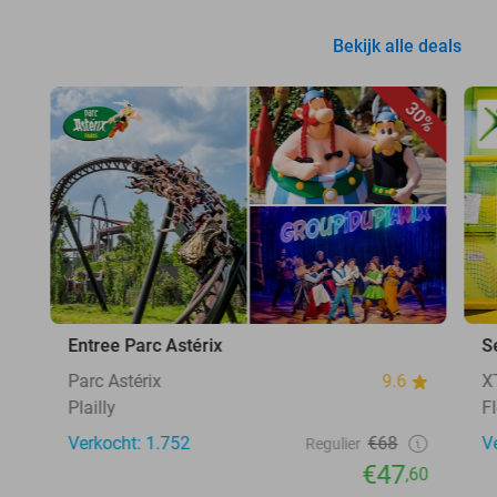
Bekijk alle deals
30%
Entree Parc Astérix
S
Parc Astérix
9.6
X
Plailly
F
Verkocht: 1.752
€68
V
Regulier
€47
,60