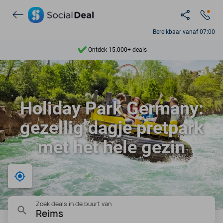
Bereikbaar vanaf 07:00
Ontdek 15.000+ deals
7 dagen per week beschikbaar
10+ miljoen leden
Holiday Park Germany:
9,4
gezellig dagje pretpark
Ontdek 15.000+ deals
met het hele gezin
Bij mij in de buurt
Zoek deals in de buurt van
Reims