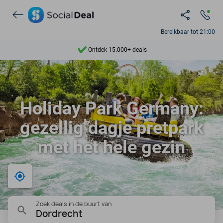
Bereikbaar tot 21:00
Ontdek 15.000+ deals
7 dagen per week beschikbaar
10+ miljoen leden
Holiday Park Germany:
9,4
gezellig dagje pretpark
Ontdek 15.000+ deals
met het hele gezin
Bij mij in de buurt
Zoek deals in de buurt van
Dordrecht