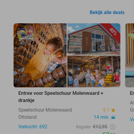
Bekijk alle deals
40%
Entree voor Speelschuur Molenwaard +
E
drankje
A
Speelschuur Molenwaard
9.1
G
Ottoland
14 min.
V
Verkocht: 692
€12,95
Regulier