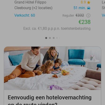
Grand Hôtel Filippo
8.9
L
Cleebourg (+2 locaties)
51 min.
S
Verkocht: 60
€332
V
Regulier
€238
Excl. ca. €1,80 p.p.p.n. toeristenbelasting
Eenvoudig een hotelovernachting