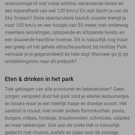
waanzinnige rit met volop airtime, verrassende twists en
een topsnelheid van wel 120 km/u! En wat dacht je van de
Sky Scream? Deze spectaculaire launch coaster brengt je
naar 100 km/u en een hoogte van 55 meter, met onderweg
meerdere lanceringen, oplopende en aflopende twists, en
een draaiende heartline inversie. Dit is natuurlijk nog maar
een greep uit het gehele attractie-aanbod; bij Holiday Park
vermaak je je gegarandeerd de hele dag! Wanneer ga jij op
ontdekkingsreis naar dit pretpark?
Eten & drinken in het park
Trek gekregen van alle avonturen en belevenissen? Geen
zorgen; verspreid door het park vind je allerlei restaurantjes
en kiosks waar je een heerlijk hapje en drankje scoort. Het
aanbod is royaal, met onder andere flammkuchen, pasta,
burgers, crêpes, hotdogs, braadworsten, schnitzels, salades
en meer lekkernijen. Ook aan de zoete trek is natuurlijk
gedacht met churros, wafels en ijsjes voor de zonnige