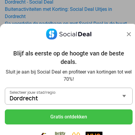
Dordrecht - Social Deal
Buitenactiviteiten met Korting: Social Deal Uitjes in
Dordrecht
Ga voordelig de padelbaan op met Social Deal in de buurt
van Dordrecht
Geniet van je vakantie in Dordrecht in Nederland met
Social Deal
Blijf als eerste op de hoogte van de beste
Ontdek voordelig Pilates in Dordrecht - Social Deal
Ervaar de kwaliteit van het Van der Valk hotel in Dordrecht
deals.
en omgeving
Sluit je aan bij Social Deal en profiteer van kortingen tot wel
Voordelig genieten bij Sunparks met korting vanuit
70%!
Dordrecht
Met hoge korting naar de zonnebank in Dordrecht
Selecteer jouw stad/regio:
Skiën met korting in Dordrecht? Ontdek de leukste
Dordrecht
skihallen en indoor skibanen
Schaatsen in Dordrecht en omgeving
Gratis ontdekken
Holiday on Ice tickets met korting in Dordrecht
Social Deal voordeelshop: ah, zoveel mooie deals in regio
Dordrecht!