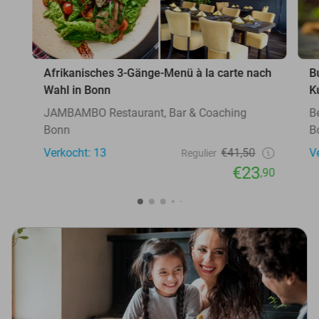
Afrikanisches 3-Gänge-Menü à la carte nach
B
Wahl in Bonn
K
JAMBAMBO Restaurant, Bar & Coaching
B
Bonn
B
Verkocht: 13
€41,50
V
Regulier
€23
,90