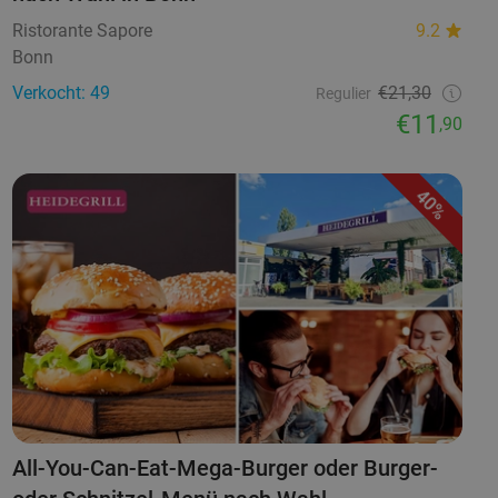
Ristorante Sapore
9.2
Bonn
Verkocht: 49
€21,30
Regulier
€11
,90
40%
All-You-Can-Eat-Mega-Burger oder Burger-