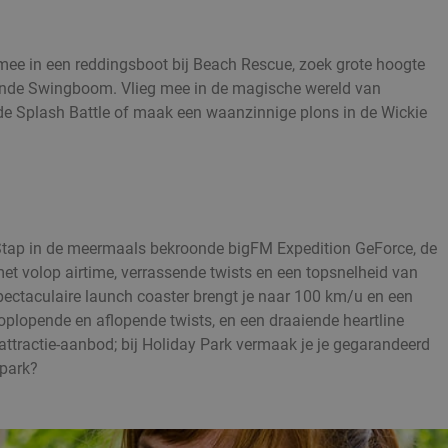
n mee in een reddingsboot bij Beach Rescue, zoek grote hoogte
nnende Swingboom. Vlieg mee in de magische wereld van
in de Splash Battle of maak een waanzinnige plons in de Wickie
 Stap in de meermaals bekroonde bigFM Expedition GeForce, de
met volop airtime, verrassende twists en een topsnelheid van
ectaculaire launch coaster brengt je naar 100 km/u en een
plopende en aflopende twists, en een draaiende heartline
e attractie-aanbod; bij Holiday Park vermaak je je gegarandeerd
tpark?