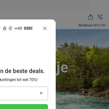
Bereikbaar tot 21:00
llig dagje
an de beste deals.
 gezin
 kortingen tot wel 70%!