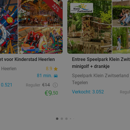
32%
et voor Kinderstad Heerlen
Entree Speelpark Klein Zwit
minigolf + drankje
 Heerlen
8.9
81 min.
Speelpark Klein Zwitserland
Tegelen
10.521
€14
Regulier
€9
Verkocht: 3.052
Regul
,50