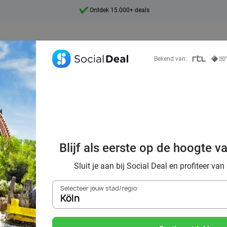
Ontdek 15.000+ deals
7 dagen per week beschikbaar
10+ miljoen leden
Bekend van:
9,4
Ontdek 15.000+ deals
rk Germany: geze
Blijf als eerste op de hoogte v
ark met het hele
Sluit je aan bij Social Deal en profiteer van
Selecteer jouw stad/regio:
Köln
Zoek deals in de buurt van
Köln