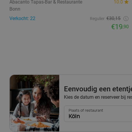
Abacanto Tapas-Bar & Restaurante
10.0
Bonn
Verkocht: 22
€30,15
Regulier
€19
,90
Eenvoudig een etentj
Kies de datum en reserveer bij re
Plaats of restaurant
Köln