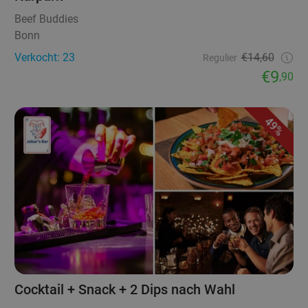
Beef Buddies
Bonn
Verkocht: 23
€14,60
Regulier
€9
,90
49%
Cocktail + Snack + 2 Dips nach Wahl