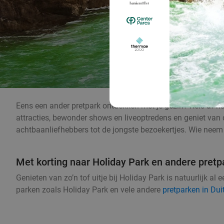
Eens een ander pretpark ontdekken met je gezin? Reis af n
attracties, bewonder shows en liveoptredens en geniet van de
achtbaanliefhebbers tot de jongste bezoekertjes. Wie neem ji
Met korting naar Holiday Park en andere pretp
Genieten van zo’n tof uitje bij Holiday Park is natuurlijk al
parken zoals Holiday Park en vele andere
pretparken in Dui