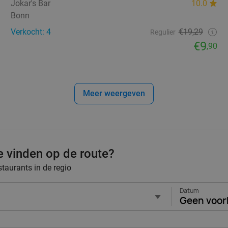
Jokar's Bar
10.0
Bonn
Verkocht: 4
€19,29
Regulier
€9
,90
Meer weergeven
e vinden op de route?
staurants in de regio
Datum
Geen voor