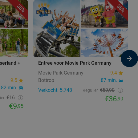
38%
38%
serland +
Entree voor Movie Park Germany
Movie Park Germany
9.4
9.5
Bottrop
87 min.
82 min.
Verkocht: 5.748
€59,90
Regulier
€16
€36
ier
,90
€9
,95