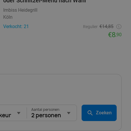
oder Schnitzel-Menü nach Wahl
Imbiss Heidegrill
Köln
Verkocht: 21
€14,85
Regulier
€8
,90
Aantal personen:
Zoeken
keur
2 personen