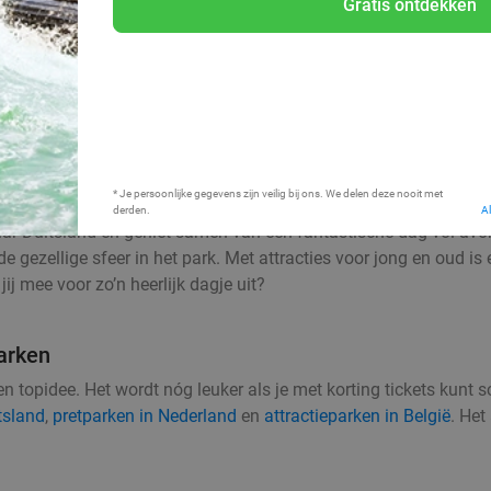
Gratis ontdekken
Bij mij in de buurt
* Je persoonlijke gegevens zijn veilig bij ons. We delen deze nooit met
derden.
A
aar Duitsland en geniet samen van een fantastische dag vol avo
 gezellige sfeer in het park. Met attracties voor jong en oud is e
j mee voor zo’n heerlijk dagje uit?
arken
 een topidee. Het wordt nóg leuker als je met korting tickets kunt 
tsland
,
pretparken in Nederland
en
attractieparken in België
. Het