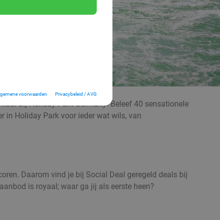
lgemene voorwaarden
Privacybeleid / AVG
ntuur bij Holiday Park Germany! Beleef 40 sensationele
r in Holiday Park voor ieder wat wils, van
scoren. Daarom vind je bij Social Deal geregeld deals bij
 aanbod is royaal; waar ga jij als eerste heen?