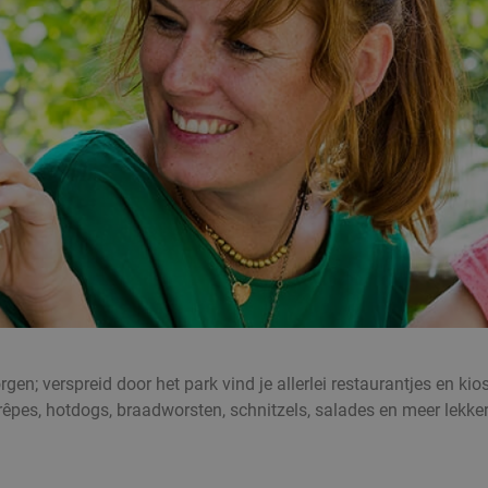
en; verspreid door het park vind je allerlei restaurantjes en kio
êpes, hotdogs, braadworsten, schnitzels, salades en meer lekker