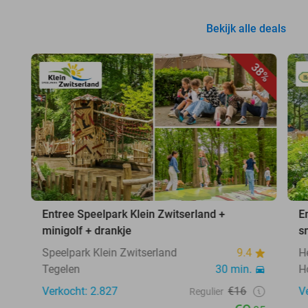
Bekijk alle deals
38%
Entree Speelpark Klein Zwitserland +
E
minigolf + drankje
s
Speelpark Klein Zwitserland
9.4
H
Tegelen
30 min.
H
Verkocht: 2.827
€16
V
Regulier