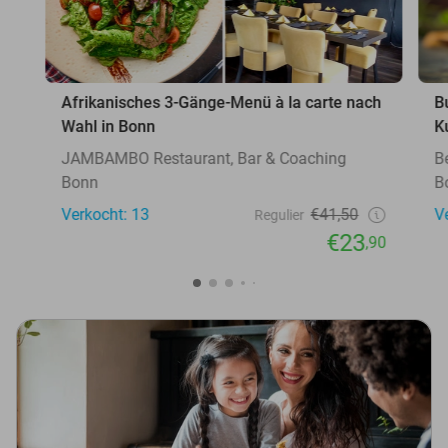
Afrikanisches 3-Gänge-Menü à la carte nach
B
Wahl in Bonn
K
JAMBAMBO Restaurant, Bar & Coaching
B
Bonn
B
Verkocht: 13
€41,50
V
Regulier
€23
,90