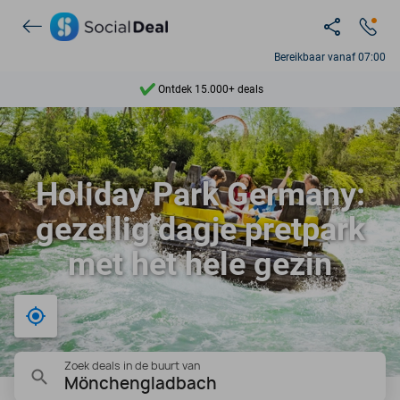
Bereikbaar vanaf 07:00
Ontdek 15.000+ deals
7 dagen per week beschikbaar
10+ miljoen leden
Holiday Park Germany:
9,4
gezellig dagje pretpark
Ontdek 15.000+ deals
met het hele gezin
Bij mij in de buurt
Zoek deals in de buurt van
Mönchengladbach