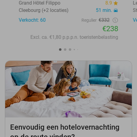
Grand Hôtel Filippo
8.9
L
Cleebourg (+2 locaties)
51 min.
S
Verkocht: 60
€332
V
Regulier
€238
Excl. ca. €1,80 p.p.p.n. toeristenbelasting
Eenvoudig een hotelovernachting