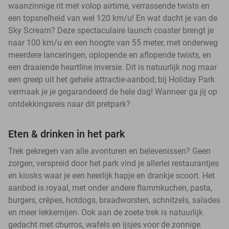
waanzinnige rit met volop airtime, verrassende twists en
een topsnelheid van wel 120 km/u! En wat dacht je van de
Sky Scream? Deze spectaculaire launch coaster brengt je
naar 100 km/u en een hoogte van 55 meter, met onderweg
meerdere lanceringen, oplopende en aflopende twists, en
een draaiende heartline inversie. Dit is natuurlijk nog maar
een greep uit het gehele attractie-aanbod; bij Holiday Park
vermaak je je gegarandeerd de hele dag! Wanneer ga jij op
ontdekkingsreis naar dit pretpark?
Eten & drinken in het park
Trek gekregen van alle avonturen en belevenissen? Geen
zorgen; verspreid door het park vind je allerlei restaurantjes
en kiosks waar je een heerlijk hapje en drankje scoort. Het
aanbod is royaal, met onder andere flammkuchen, pasta,
burgers, crêpes, hotdogs, braadworsten, schnitzels, salades
en meer lekkernijen. Ook aan de zoete trek is natuurlijk
gedacht met churros, wafels en ijsjes voor de zonnige