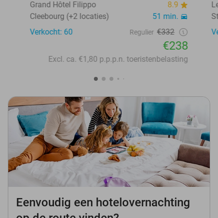
Grand Hôtel Filippo
8.9
L
Cleebourg (+2 locaties)
51 min.
S
Verkocht: 60
€332
V
Regulier
€238
Excl. ca. €1,80 p.p.p.n. toeristenbelasting
Eenvoudig een hotelovernachting