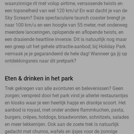
waanzinnige rit met volop airtime, verrassende twists en
een topsnelheid van wel 120 km/u! En wat dacht je van de
Sky Scream? Deze spectaculaire launch coaster brengt je
naar 100 km/u en een hoogte van 55 meter, met onderweg
meerdere lanceringen, oplopende en aflopende twists, en
een draaiende heartline inversie. Dit is natuurlijk nog maar
een greep uit het gehele attractie-aanbod; bij Holiday Park
vermaak je je gegarandeerd de hele dag! Wanneer ga jij op
ontdekkingsreis naar dit pretpark?
Eten & drinken in het park
Trek gekregen van alle avonturen en belevenissen? Geen
zorgen; verspreid door het park vind je allerlei restaurantjes
en kiosks waar je een heerlijk hapje en drankje scoort. Het
aanbod is royaal, met onder andere flammkuchen, pasta,
burgers, crêpes, hotdogs, braadworsten, schnitzels, salades
en meer lekkernijen. Ook aan de zoete trek is natuurlijk
gedacht met churros, wafels en ijsjes voor de zonnige