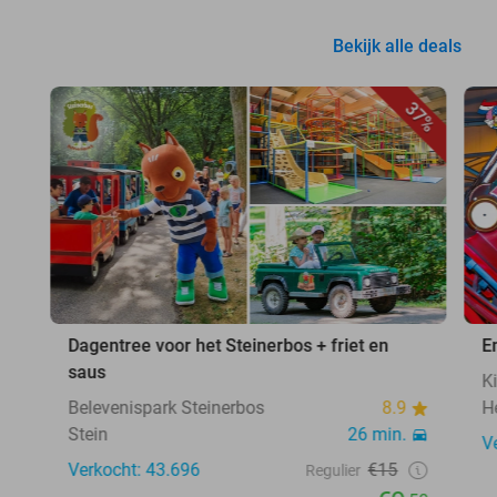
Bekijk alle deals
37%
Dagentree voor het Steinerbos + friet en
E
saus
K
Belevenispark Steinerbos
8.9
H
Stein
26 min.
V
Verkocht: 43.696
€15
Regulier