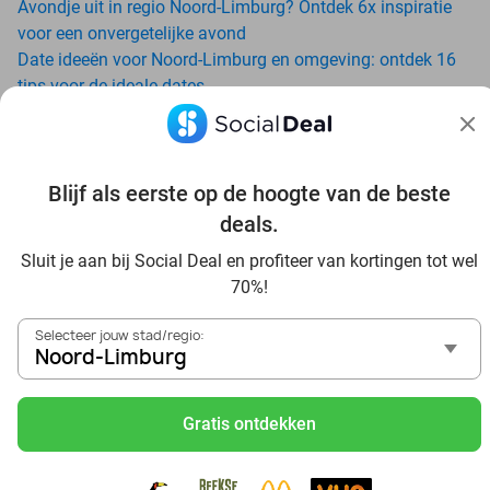
Avondje uit in regio Noord-Limburg? Ontdek 6x inspiratie
voor een onvergetelijke avond
Date ideeën voor Noord-Limburg en omgeving: ontdek 16
tips voor de ideale dates
Bezoek Aquadroom Sauna & Wellness in Maaseik met
Social Deal: geniet met korting van een dagje wellness
Trampolinespringen bij Arenal Lommel: ontdek een waar
Blijf als eerste op de hoogte van de beste
trampolineparadijs
Dagje uit naar Pairi Daiza vanaf Noord-Limburg: verwonder
deals.
je in de beste dierentuin van Europa
Sluit je aan bij Social Deal en profiteer van kortingen tot wel
Ontdek de beste restaurants in Noord-Limburg via Social
70%!
Deal
Voordelig sushi scoren? Ontdek de beste sushi restaurants
Selecteer jouw stad/regio:
in Noord-Limburg en omgeving
Noord-Limburg
Schoonheidsspecialisten in Noord-Limburg: voordelige
beautydeals
Gratis ontdekken
Schoonheidssalons in Noord-Limburg: voordelige beauty-
arrangementen
Met korting zwemmen bij zwembaden in regio Noord-