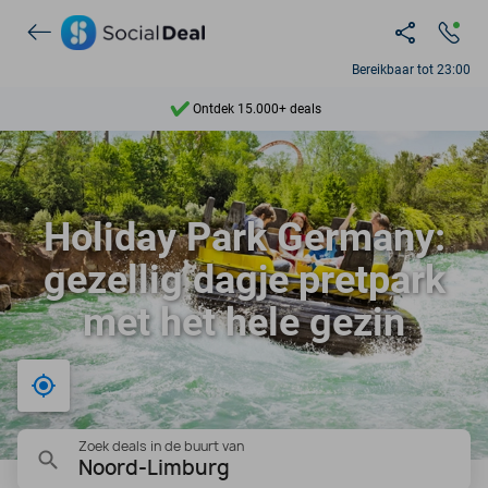
Bereikbaar tot 23:00
Ontdek 15.000+ deals
7 dagen per week beschikbaar
10+ miljoen leden
Holiday Park Germany:
9,4
gezellig dagje pretpark
Ontdek 15.000+ deals
met het hele gezin
Bij mij in de buurt
Zoek deals in de buurt van
Noord-Limburg