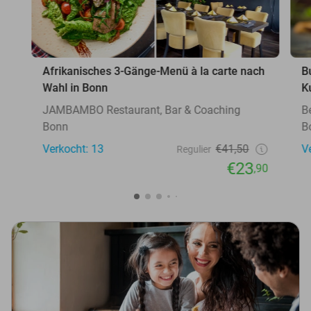
Afrikanisches 3-Gänge-Menü à la carte nach
B
Wahl in Bonn
K
JAMBAMBO Restaurant, Bar & Coaching
B
Bonn
B
Verkocht: 13
€41,50
V
Regulier
€23
,90