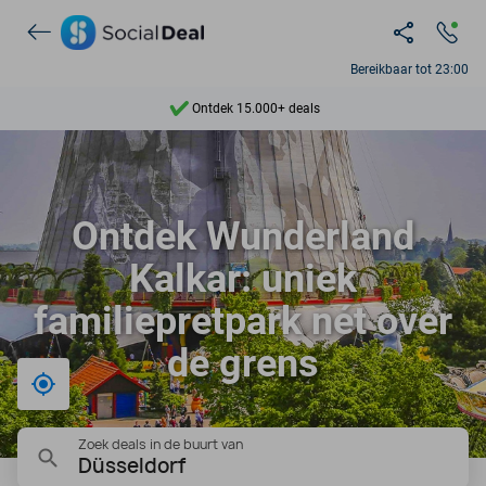
Bereikbaar tot 23:00
Ontdek 15.000+ deals
7 dagen per week beschikbaar
10+ miljoen leden
Ontdek Wunderland
9,4
Kalkar: uniek
Ontdek 15.000+ deals
familiepretpark nét over
de grens
Bij mij in de buurt
Zoek deals in de buurt van
Düsseldorf