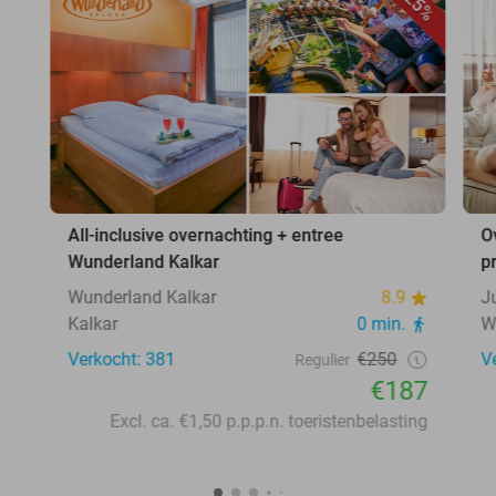
25%
All-inclusive overnachting + entree
O
Wunderland Kalkar
p
Wunderland Kalkar
8.9
J
Kalkar
0 min.
W
Verkocht: 381
€250
V
Regulier
€187
Excl. ca. €1,50 p.p.p.n. toeristenbelasting