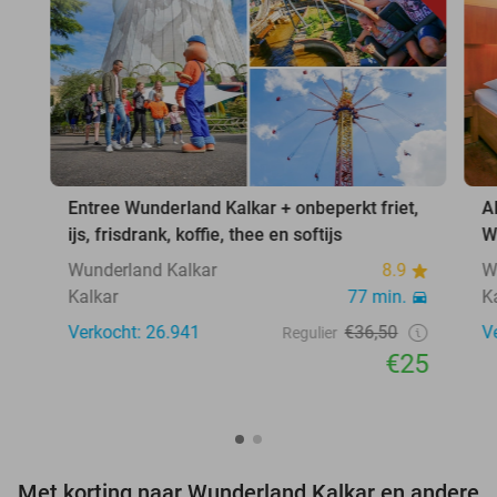
Entree Wunderland Kalkar + onbeperkt friet,
A
ijs, frisdrank, koffie, thee en softijs
W
Wunderland Kalkar
8.9
W
Kalkar
77 min.
K
Verkocht: 26.941
€36,50
V
Regulier
€25
Met korting naar Wunderland Kalkar en andere