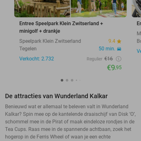
Entree Speelpark Klein Zwitserland +
E
minigolf + drankje
M
Speelpark Klein Zwitserland
9.4
B
Tegelen
50 min.
V
Verkocht: 2.732
€16
Regulier
€9
,95
De attracties van Wunderland Kalkar
Benieuwd wat er allemaal te beleven valt in Wunderland
Kalkar? Spin mee op de kantelende draaischijf van Disk ‘O’,
schommel mee in de Pirat of maak eindeloze rondjes in de
Tea Cups. Raas mee in de spannende achtbaan, zoek het
hogerop in de Ferris Wheel of waan je een echte