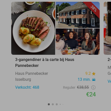
38%
3-gangendiner à la carte bij Haus
2
Pannebecker
M
Haus Pannebecker
9.2
G
Isselburg
13 min.
V
Verkocht: 468
€38,55
Regulier
€24