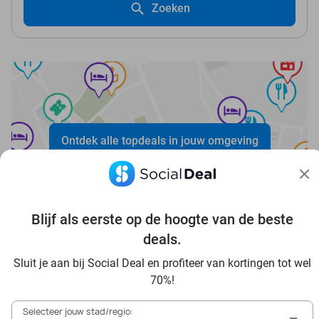
Zoeken
Ontdek alle topdeals in jouw omgeving
Blijf als eerste op de hoogte van de beste
deals.
Voordelig genieten in Düsseldorf: haal deal-inspiratie uit
Sluit je aan bij Social Deal en profiteer van kortingen tot wel
onze blogs
70%!
In die Sauna in Düsseldorf und Umgebung
Selecteer jouw stad/regio: