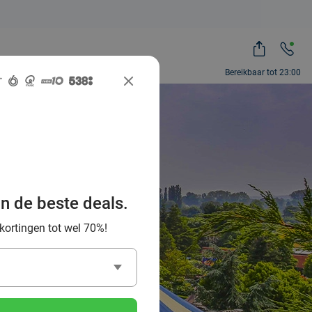
Bereikbaar tot 23:00
r: uniek
an de beste deals.
 de grens
 kortingen tot wel 70%!