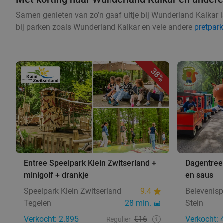
Samen genieten van zo’n gaaf uitje bij Wunderland Kalkar is
bij parken zoals Wunderland Kalkar en vele andere
pretpark
38%
Entree Speelpark Klein Zwitserland +
Dagentree 
minigolf + drankje
en saus
Speelpark Klein Zwitserland
9.4
Belevenisp
Tegelen
28 min.
Stein
Verkocht: 2.895
€16
Verkocht: 
Regulier