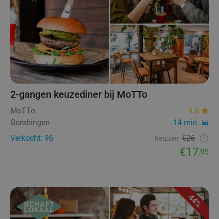
2-gangen keuzediner bij MoTTo
MoTTo
9.8
Gendringen
14 min.
Verkocht: 96
€26
Regulier
€17
,95
44%