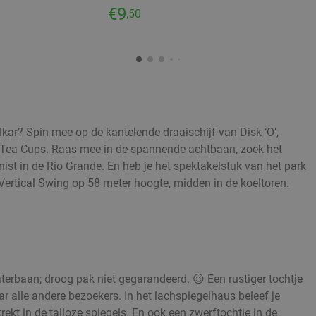
€9
,50
kar? Spin mee op de kantelende draaischijf van Disk ‘O’,
 Tea Cups. Raas mee in de spannende achtbaan, zoek het
ist in de Rio Grande. En heb je het spektakelstuk van het park
 Vertical Swing op 58 meter hoogte, midden in de koeltoren.
terbaan; droog pak niet gegarandeerd. 😉 Een rustiger tochtje
aar alle andere bezoekers. In het lachspiegelhaus beleef je
rekt in de talloze spiegels. En ook een zwerftochtje in de