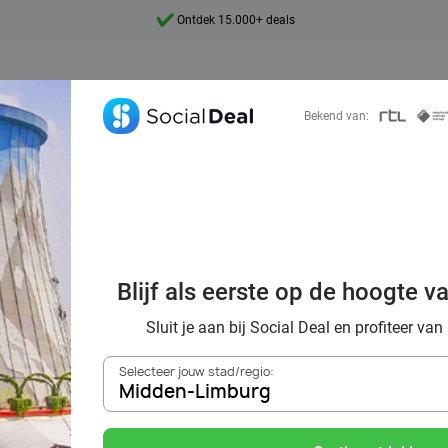
7 dagen per week beschikbaar
10+ miljoen leden
9,4
Bekend van:
Ontdek 15.000+ deals
Wunderland Kalka
Blijf als eerste op de hoogte v
retpark nét over
Sluit je aan bij Social Deal en profiteer van
Selecteer jouw stad/regio:
Midden-Limburg
Zoek deals in de buurt van
Midden-Limburg