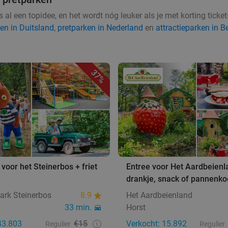
 al een topidee, en het wordt nóg leuker als je met korting ticke
en in Duitsland
,
pretparken in Nederland
en
attractieparken in B
37%
voor het Steinerbos + friet
Entree voor Het Aardbeienl
drankje, snack of pannenko
ark Steinerbos
8.9
Het Aardbeienland
33 min.
Horst
43.803
€15
Verkocht: 15.892
Regulier
Regulier