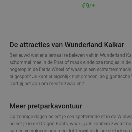
€9
,95
De attracties van Wunderland Kalkar
Benieuwd wat er allemaal te beleven valt in Wunderland Kal
schommel mee in de Pirat of maak eindeloze rondjes in de
hogerop in de Ferris Wheel of waan je een echte treinmachin
al gespot? Je kunt er eigenlijk niet omheen, de gigantische
Durf jij het aan om mee te zwaaien?
Meer pretparkavontuur
Op zonnige dagen beleef je een spetterende rit in de Wildwa
beleef je in de Dragon Boats, waar jij als kapitein zwaait n
samen vervolgens nog meer lol, terwijl je de gekste bekken t