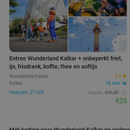
Entree Wunderland Kalkar + onbeperkt friet,
ijs, frisdrank, koffie, thee en softijs
Wunderland Kalkar
8.9
Kalkar
78 min.
Verkocht: 27.529
€36,50
Regulier
€25
Met korting naar Wunderland Kalkar en andere