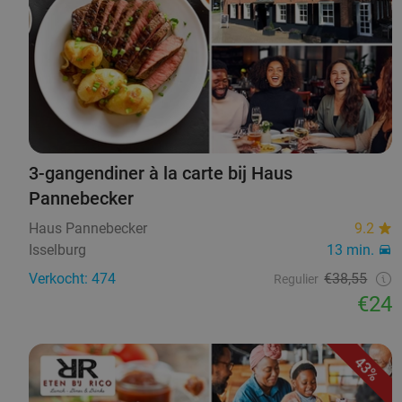
3-gangendiner à la carte bij Haus
Pannebecker
Haus Pannebecker
9.2
Isselburg
13 min.
Verkocht: 474
€38,55
Regulier
€24
43%