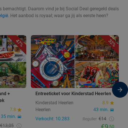
ts bemachtigt. Daarom vind je bij Social Deal geregeld deals
elgië
. Het aanbod is royaal; waar ga jij als eerste heen?
47%
32%
and +
Entreeticket voor Kinderstad Heerlen
ek
Kinderstad Heerlen
8.9
7.8
Heerlen
43 min.
35 min.
Verkocht: 10.283
€14
Regulier
€13,05
€9
,50