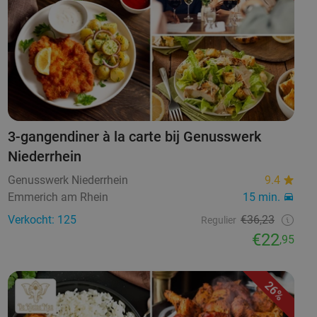
3-gangendiner à la carte bij Genusswerk
Niederrhein
Genusswerk Niederrhein
9.4
Emmerich am Rhein
15 min.
Verkocht: 125
€36,23
Regulier
€22
,95
26%