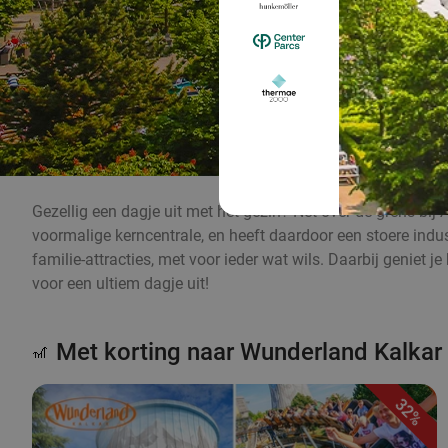
Gezellig een dagje uit met het gezin? Net over de grens bij
voormalige kerncentrale, en heeft daardoor een stoere indust
familie-attracties, met voor ieder wat wils. Daarbij geniet j
voor een ultiem dagje uit!
Met korting naar Wunderland Kalkar
🎢
32%