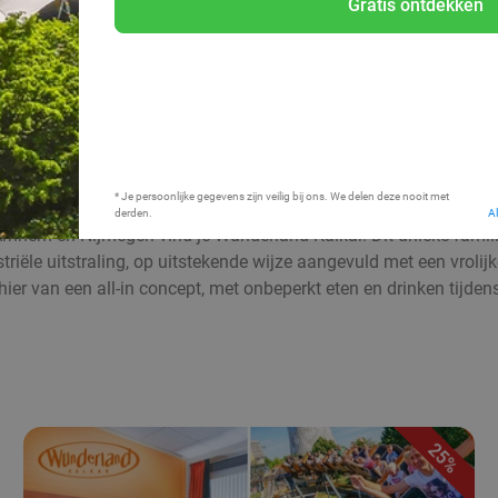
Gratis ontdekken
Bij mij in de buurt
* Je persoonlijke gegevens zijn veilig bij ons. We delen deze nooit met
derden.
A
 Arnhem en Nijmegen vind je Wunderland Kalkar. Dit unieke famili
riële uitstraling, op uitstekende wijze aangevuld met een vrolijk
e hier van een all-in concept, met onbeperkt eten en drinken tijde
25%