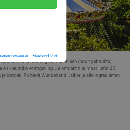
lgemene voorwaarden
Privacybeleid / AVG
epretpark is tot stand gekomen in een (nooit gebruikte)
e en kleurrijke vormgeving. Je ontdekt hier maar liefst 35
ns je bezoek. Zo biedt Wunderland Kalkar je alle ingrediënten