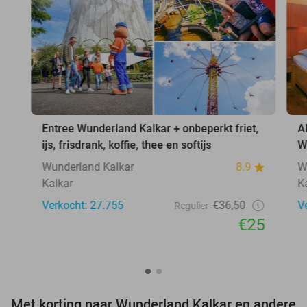
Entree Wunderland Kalkar + onbeperkt friet,
A
ijs, frisdrank, koffie, thee en softijs
W
Wunderland Kalkar
8.9
W
Kalkar
K
Verkocht: 27.755
€36,50
V
Regulier
€25
Met korting naar Wunderland Kalkar en andere