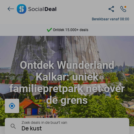
Bereikbaar vanaf 08:00
Ontdek 15.000+ deals
7 dagen per week beschikbaar
10+ miljoen leden
Ontdek Wunderland
9,4
Kalkar: uniek
Ontdek 15.000+ deals
familiepretpark nét over
de grens
Bij mij in de buurt
Zoek deals in de buurt van
De kust