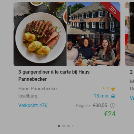
38%
3-gangendiner à la carte bij Haus
2
Pannebecker
M
Haus Pannebecker
9.2
G
Isselburg
13 min.
V
Verkocht: 476
€38,55
Regulier
€24