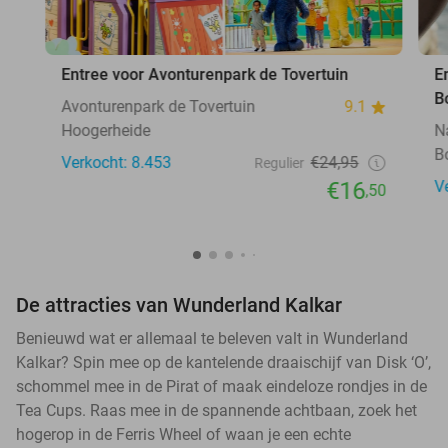
Entree voor Avonturenpark de Tovertuin
E
B
Avonturenpark de Tovertuin
9.1
Hoogerheide
N
B
Verkocht: 8.453
€24,95
Regulier
€16
V
,50
De attracties van Wunderland Kalkar
Benieuwd wat er allemaal te beleven valt in Wunderland
Kalkar? Spin mee op de kantelende draaischijf van Disk ‘O’,
schommel mee in de Pirat of maak eindeloze rondjes in de
Tea Cups. Raas mee in de spannende achtbaan, zoek het
hogerop in de Ferris Wheel of waan je een echte