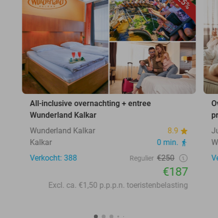
25%
All-inclusive overnachting + entree
O
Wunderland Kalkar
p
Wunderland Kalkar
8.9
J
Kalkar
0 min.
W
Verkocht: 388
€250
V
Regulier
€187
Excl. ca. €1,50 p.p.p.n. toeristenbelasting