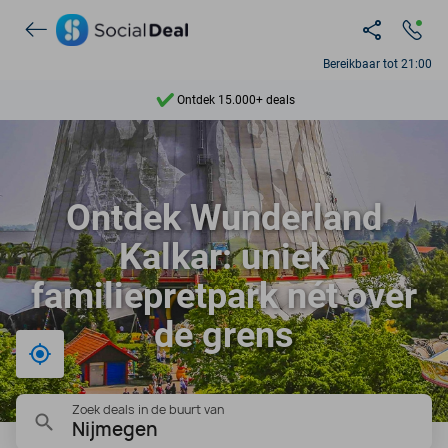
Bereikbaar tot 21:00
Ontdek 15.000+ deals
7 dagen per week beschikbaar
10+ miljoen leden
Ontdek Wunderland
9,4
Kalkar: uniek
Ontdek 15.000+ deals
familiepretpark nét over
de grens
Bij mij in de buurt
Zoek deals in de buurt van
Nijmegen