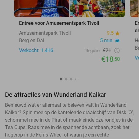
Entree voor Amusementspark Tivoli
E
d
Amusementspark Tivoli
9.5
Berg en Dal
5 min.
H
B
Verkocht: 1.416
€21
Regulier
€18
V
,50
De attracties van Wunderland Kalkar
Benieuwd wat er allemaal te beleven valt in Wunderland
Kalkar? Spin mee op de kantelende draaischijf van Disk ‘O’,
schommel mee in de Pirat of maak eindeloze rondjes in de
Tea Cups. Raas mee in de spannende achtbaan, zoek het
hogerop in de Ferris Wheel of waan je een echte