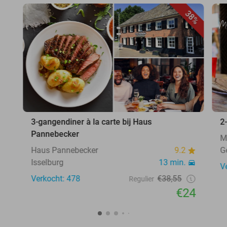
38%
3-gangendiner à la carte bij Haus
2
Pannebecker
M
Haus Pannebecker
9.2
G
Isselburg
13 min.
V
Verkocht: 478
€38,55
Regulier
€24