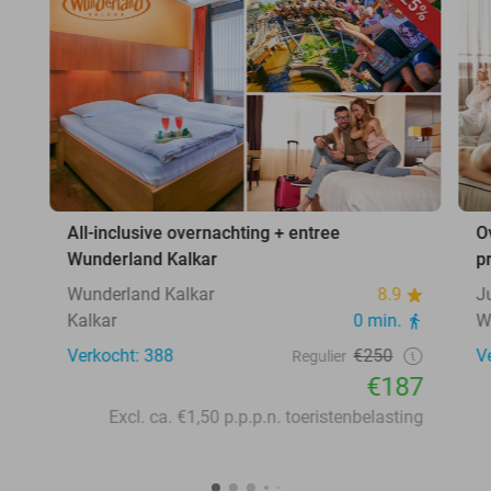
25%
All-inclusive overnachting + entree
O
Wunderland Kalkar
p
Wunderland Kalkar
8.9
J
Kalkar
0 min.
W
Verkocht: 388
€250
V
Regulier
€187
Excl. ca. €1,50 p.p.p.n. toeristenbelasting