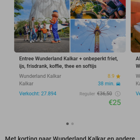
Entree Wunderland Kalkar + onbeperkt friet,
A
ijs, frisdrank, koffie, thee en softijs
W
Wunderland Kalkar
8.9
W
Kalkar
38 min.
K
Verkocht: 27.894
€36,50
V
Regulier
€25
Met korting naar Wunderland Kalkar en andere