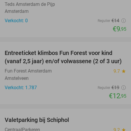
Teds Amsterdam de Pijp
Amsterdam
Verkocht: 0
€14
Regulier
€9
,95
favorite_border
Entreeticket klimbos Fun Forest voor kind
32%
(vanaf 2,5 jaar) en/of volwassene (2 of 3 uur)
Fun Forest Amsterdam
9.7
star
Amstelveen
Verkocht: 1.787
€19
Regulier
€12
,95
favorite_border
Valetparking bij Schiphol
23%
CentraalParkeren
9.2
star