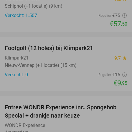
Schiphol (+1 locatie) (9 km)
Verkocht: 1.507
€75
Regulier
€57
,50
favorite_border
Footgolf (12 holes) bij Klimpark21
38%
NEW
TODAY
Klimpark21
9.7
star
Nieuw-Vennep (+1 locatie) (15 km)
Verkocht: 0
€16
Regulier
€9
,95
favorite_border
Entree WONDR Experience inc. Spongebob
27%
Special + drankje naar keuze
WONDR Experience