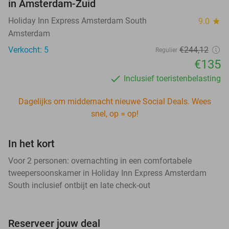
in Amsterdam-Zuid
Holiday Inn Express Amsterdam South
9.0
star
Amsterdam
Verkocht: 5
€244,12
Regulier
€135
Inclusief toeristenbelasting
Dagelijks om middernacht nieuwe Social Deals. Wees
snel, op = op!
In het kort
Voor 2 personen: overnachting in een comfortabele
tweepersoonskamer in Holiday Inn Express Amsterdam
South inclusief ontbijt en late check-out
Reserveer jouw deal