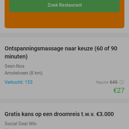
Zoek Restaurant
favorite_border
Ontspanningsmassage naar keuze (60 of 90
40%
minuten)
Sean-Noa
Amstelveen (8 km)
Verkocht: 153
€45
Regulier
€27
favorite_border
Gratis kans op een droomreis t.w.v. €3.000
Social Deal Win