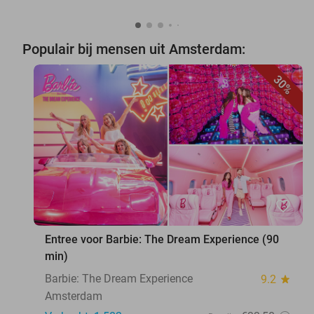
Populair bij mensen uit Amsterdam:
30%
favorite_border
Entree voor Barbie: The Dream Experience (90
min)
Barbie: The Dream Experience
9.2
star
Amsterdam