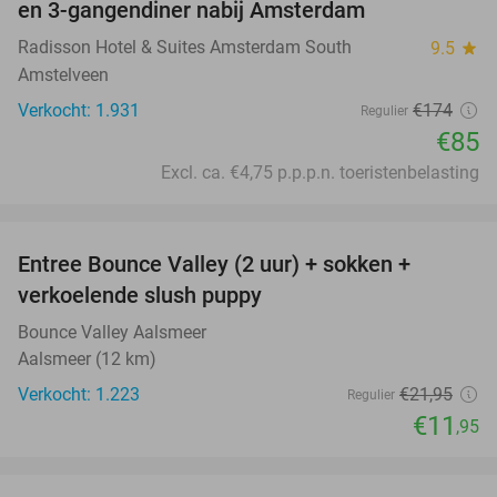
en 3-gangendiner nabij Amsterdam
Radisson Hotel & Suites Amsterdam South
9.5
star
Amstelveen
Verkocht: 1.931
€174
Regulier
€85
Excl. ca. €4,75 p.p.p.n. toeristenbelasting
favorite_border
Entree Bounce Valley (2 uur) + sokken +
46%
verkoelende slush puppy
Bounce Valley Aalsmeer
Aalsmeer (12 km)
Verkocht: 1.223
€21
,95
Regulier
€11
,95
favorite_border