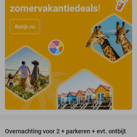
zomervakantiedeals
!
Bekijk nu
favorite_border
Overnachting voor 2 + parkeren + evt. ontbijt
51%