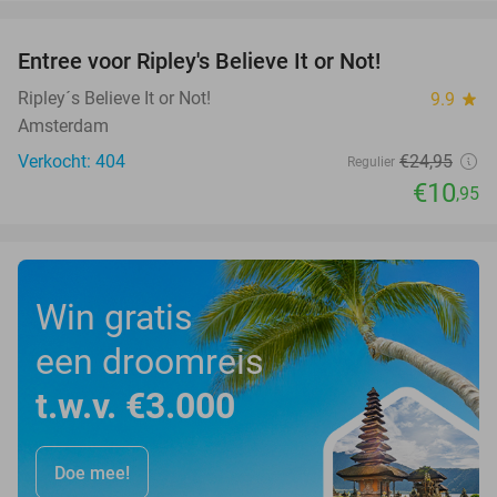
favorite_border
Entree voor Ripley's Believe It or Not!
56%
Ripley´s Believe It or Not!
9.9
star
Amsterdam
Verkocht: 404
€24
,95
Regulier
€10
,95
Win gratis
een droomreis
t.w.v. €3.000
Doe mee!