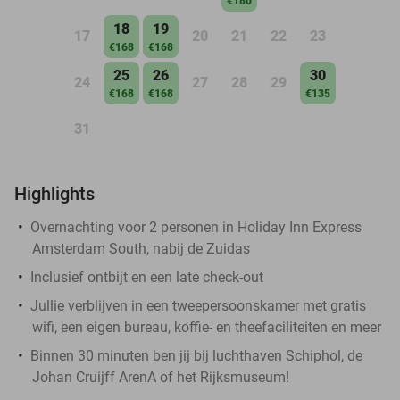
€180
18
19
17
20
21
22
23
€168
€168
25
26
30
24
27
28
29
€168
€168
€135
31
Highlights
Overnachting voor 2 personen in Holiday Inn Express
Amsterdam South, nabij de Zuidas
Inclusief ontbijt en een late check-out
Jullie verblijven in een tweepersoonskamer met gratis
wifi, een eigen bureau, koffie- en theefaciliteiten en meer
Binnen 30 minuten ben jij bij luchthaven Schiphol, de
Johan Cruijff ArenA of het Rijksmuseum!