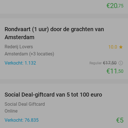
€20
,75
favorite_border
Rondvaart (1 uur) door de grachten van
34%
Amsterdam
Rederij Lovers
10.0
star
Amsterdam (+3 locaties)
Verkocht: 1.132
€17
,50
Regulier
€11
,50
favorite_border
Social Deal-giftcard van 5 tot 100 euro
Social Deal Giftcard
Online
€5
Verkocht: 76.835