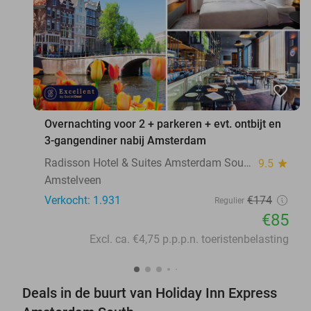
favorite_border
Overnachting voor 2 + parkeren + evt. ontbijt en
3-gangendiner nabij Amsterdam
Radisson Hotel & Suites Amsterdam South
9.5
star
Amstelveen
Verkocht: 1.931
€174
Regulier
€85
Excl. ca. €4,75 p.p.p.n. toeristenbelasting
Deals in de buurt van Holiday Inn Express