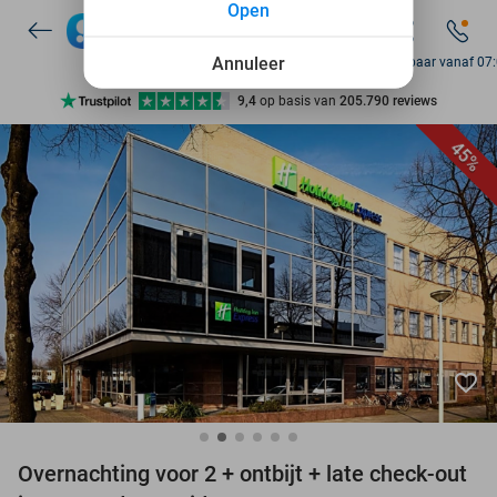
Open
7 dagen per week beschikbaar
10+ miljoen leden
Annuleer
Bereikbaar vanaf 07
9,4
op basis van
205.790 reviews
Ontdek 15.000+ deals
45%
7 dagen per week beschikbaar
10+ miljoen leden
favorite_border
Overnachting voor 2 + ontbijt + late check-out