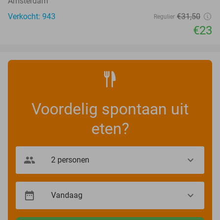
Amsterdam
Verkocht: 943
€31
,50
Regulier
€23
Voordelig spontaan uit
eten?