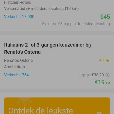
Fletcher Hotels
Velsen-Zuid (+ meerdere locaties) (13 km)
€45
Verkocht: 17.900
Excl. ca. €3 p.p.p.n. toeristenbelasting
favorite_border
Italiaans 2- of 3-gangen keuzediner bij
48%
Renato's Osteria
Renato's Osteria
9.7
star
Amsterdam
Verkocht: 754
€38
,20
Regulier
€19
,95
Ontdek de leukste