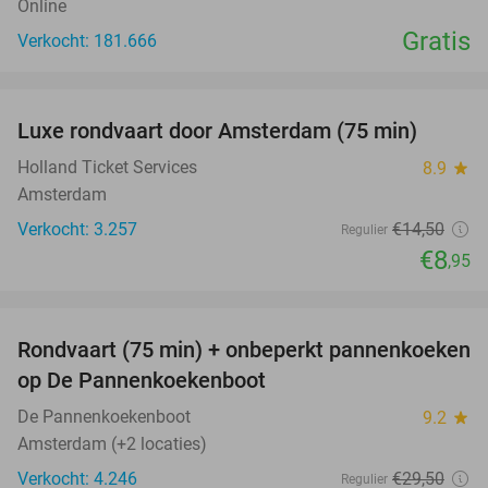
Online
Gratis
Verkocht: 181.666
favorite_border
Luxe rondvaart door Amsterdam (75 min)
38%
Holland Ticket Services
8.9
star
Amsterdam
Verkocht: 3.257
€14
,50
Regulier
€8
,95
favorite_border
Rondvaart (75 min) + onbeperkt pannenkoeken
30%
op De Pannenkoekenboot
De Pannenkoekenboot
9.2
star
Amsterdam (+2 locaties)
Verkocht: 4.246
€29
,50
Regulier