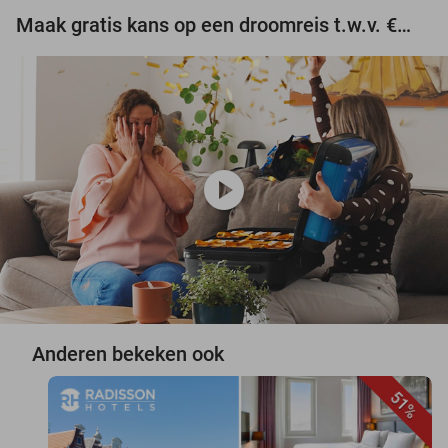
Maak gratis kans op een droomreis t.w.v. €3.000!
play_circle
Anderen bekeken ook
51%