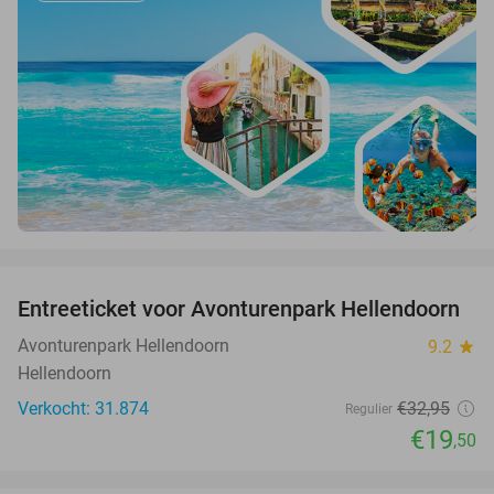
favorite_border
Entreeticket voor Avonturenpark Hellendoorn
41%
Avonturenpark Hellendoorn
9.2
star
Hellendoorn
Verkocht: 31.874
€32
,95
Regulier
€19
,50
favorite_border