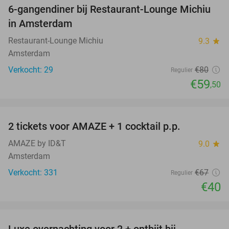
6-gangendiner bij Restaurant-Lounge Michiu
26%
in Amsterdam
Restaurant-Lounge Michiu
9.3
star
Amsterdam
Verkocht: 29
€80
Regulier
€59
,50
favorite_border
2 tickets voor AMAZE + 1 cocktail p.p.
40%
AMAZE by ID&T
9.0
star
Amsterdam
Verkocht: 331
€67
Regulier
€40
favorite_border