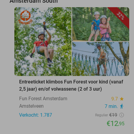
Amsterdam South
32%
favorite_border
Entreeticket klimbos Fun Forest voor kind (vanaf
2,5 jaar) en/of volwassene (2 of 3 uur)
Fun Forest Amsterdam
9.7
star
Amstelveen
7 min.
directions_walk
Verkocht: 1.787
€19
Regulier
€12
,95