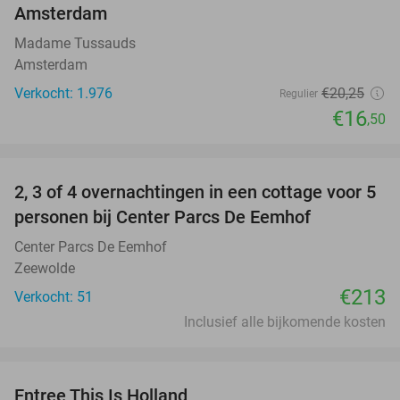
Amsterdam
Madame Tussauds
Amsterdam
Verkocht: 1.976
€20
,25
Regulier
€16
,50
favorite_border
2, 3 of 4 overnachtingen in een cottage voor 5
personen bij Center Parcs De Eemhof
Center Parcs De Eemhof
Zeewolde
€213
Verkocht: 51
Inclusief alle bijkomende kosten
favorite_border
Entree This Is Holland