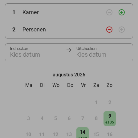
remove_circle_outline
add_circle_outline
1
Kamer
remove_circle_outline
add_circle_outline
2
Personen
Inchecken
Uitchecken
Kies datum
Kies datum
augustus 2026
Ma
Di
Wo
Do
Vr
Za
Zo
1
2
9
3
4
5
6
7
8
€135
14
10
11
12
13
15
16