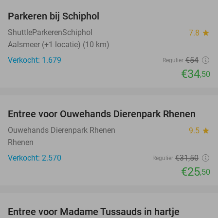
Parkeren bij Schiphol
36%
ShuttleParkerenSchiphol
7.8
star
Aalsmeer (+1 locatie) (10 km)
Verkocht: 1.679
€54
Regulier
€34
,50
favorite_border
Entree voor Ouwehands Dierenpark Rhenen
19%
Ouwehands Dierenpark Rhenen
9.5
star
Rhenen
Verkocht: 2.570
€31
,50
Regulier
€25
,50
favorite_border
Entree voor Madame Tussauds in hartje
19%