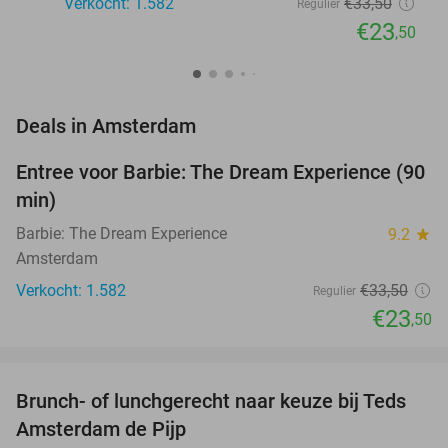
Verkocht: 1.582
€33
,50
Regulier
€23
,50
favorite_border
Deals in Amsterdam
Entree voor Barbie: The Dream Experience (90
30%
min)
Barbie: The Dream Experience
9.2
star
Amsterdam
Verkocht: 1.582
€33
,50
Regulier
€23
,50
favorite_border
Brunch- of lunchgerecht naar keuze bij Teds
29%
NEW
Amsterdam de Pijp
TODAY