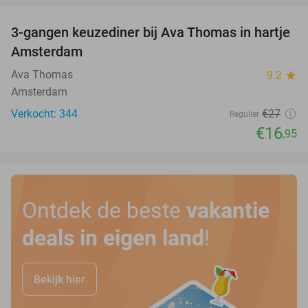
3-gangen keuzediner bij Ava Thomas in hartje
37%
Amsterdam
Ava Thomas
9.2
star
Amsterdam
Verkocht: 344
€27
Regulier
€16
,95
Ontdek de beste
vakantie
deals in eigen land
!
Bekijk hier