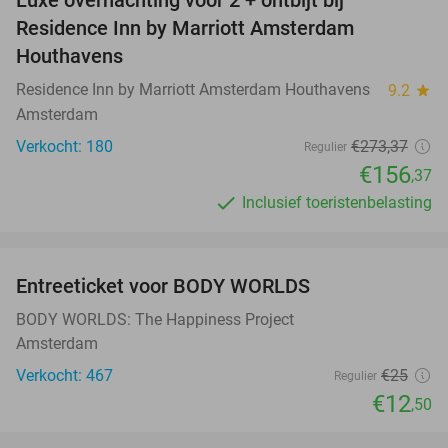
Luxe overnachting voor 2 + ontbijt bij
43%
Residence Inn by Marriott Amsterdam
Houthavens
Residence Inn by Marriott Amsterdam Houthavens
9.2
star
Amsterdam
Verkocht: 180
€273
,37
Regulier
€156
,37
Inclusief toeristenbelasting
favorite_border
Entreeticket voor BODY WORLDS
50%
BODY WORLDS: The Happiness Project
Amsterdam
Verkocht: 467
€25
Regulier
€12
,50
favorite_border