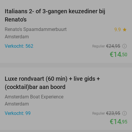
Italiaans 2- of 3-gangen keuzediner bij
42%
Renato's
Renato's Spaarndammerbuurt
9.9
star
Amsterdam
Verkocht: 562
€24
,95
Regulier
€14
,50
favorite_border
Luxe rondvaart (60 min) + live gids +
38%
(cocktail)bar aan boord
Amsterdam Boat Experience
Amsterdam
Verkocht: 99
€23
,95
Regulier
€14
,95
favorite_border