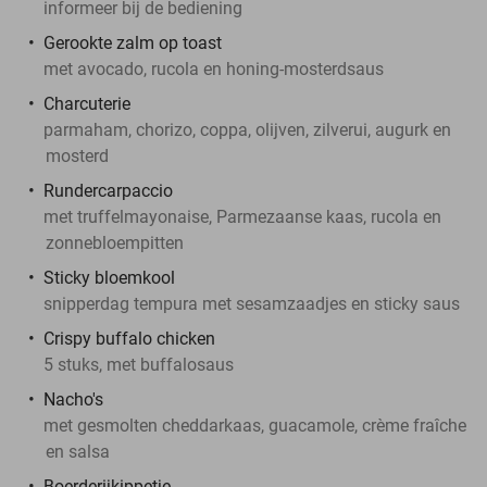
informeer bij de bediening
Gerookte zalm op toast
met avocado, rucola en honing-mosterdsaus
Charcuterie
parmaham, chorizo, coppa, olijven, zilverui, augurk en
mosterd
Rundercarpaccio
met truffelmayonaise, Parmezaanse kaas, rucola en
zonnebloempitten
Sticky bloemkool
snipperdag tempura met sesamzaadjes en sticky saus
Crispy buffalo chicken
5 stuks, met buffalosaus
Nacho's
met gesmolten cheddarkaas, guacamole, crème fraîche
en salsa
Boerderijkippetje