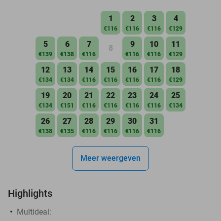
1
2
3
4
€116
€116
€116
€129
5
6
7
9
10
11
8
€139
€138
€116
€116
€116
€129
12
13
14
15
16
17
18
€134
€134
€116
€116
€116
€116
€129
19
20
21
22
23
24
25
€134
€151
€116
€116
€116
€116
€134
26
27
28
29
30
31
€138
€135
€116
€116
€116
€116
Meer weergeven
Highlights
Multideal: