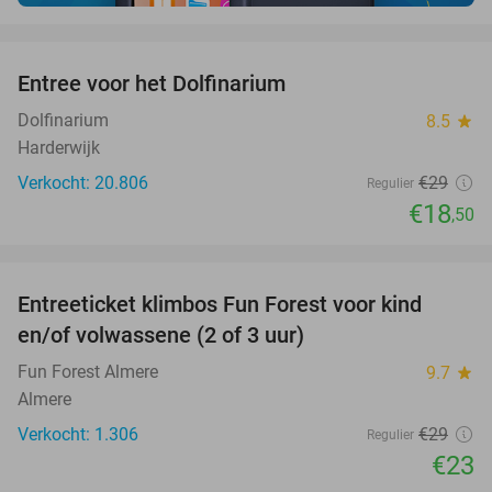
favorite_border
Entree voor het Dolfinarium
36%
Dolfinarium
8.5
star
Harderwijk
Verkocht: 20.806
€29
Regulier
€18
,50
favorite_border
Entreeticket klimbos Fun Forest voor kind
21%
en/of volwassene (2 of 3 uur)
Fun Forest Almere
9.7
star
Almere
Verkocht: 1.306
€29
Regulier
€23