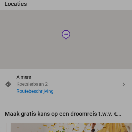
Locaties
hotel
Almere
Koetsierbaan 2
Routebeschrijving
Maak gratis kans op een droomreis t.w.v. €3.000!