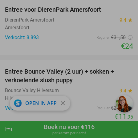
Entree voor DierenPark Amersfoort
24%
DierenPark Amersfoort
9.4
star
Amersfoort
Verkocht: 8.893
€31
,50
Regulier
€24
favorite_border
Entree Bounce Valley (2 uur) + sokken +
46%
verkoelende slush puppy
Bounce Valley Hilversum
9.4
star
Hilversum
close
OPEN IN APP
Verkocht: 1.869
€21
,95
Regulier
€11
,95
favorite_border
Boek nu voor €116
hotel
shopping_cart
Boek nu
navigate_next
per kamer, per nacht