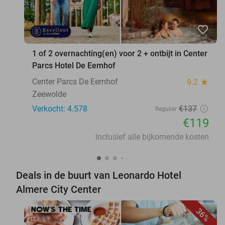
favorite_border
1 of 2 overnachting(en) voor 2 + ontbijt in Center
Parcs Hotel De Eemhof
Center Parcs De Eemhof
9.2
star
Zeewolde
Verkocht: 4.578
€137
Regulier
€119
Inclusief alle bijkomende kosten
Deals in de buurt van Leonardo Hotel
Almere City Center
36%