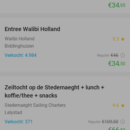
€34
,95
favorite_border
Entree Walibi Holland
25%
Walibi Holland
9.3
star
Biddinghuizen
Verkocht: 4.984
€46
Regulier
€34
,50
favorite_border
Zeiltocht op de Stedemaeght + lunch +
39%
koffie/thee + snacks
Stedemaeght Sailing Charters
9.6
star
Lelystad
Verkocht: 371
€109
,50
Regulier