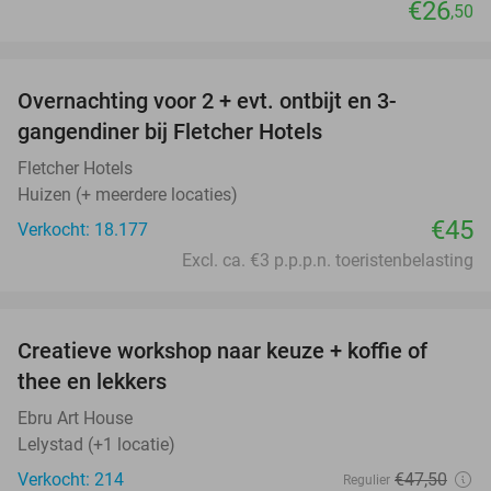
€26
,50
favorite_border
Overnachting voor 2 + evt. ontbijt en 3-
gangendiner bij Fletcher Hotels
Fletcher Hotels
Huizen (+ meerdere locaties)
€45
Verkocht: 18.177
Excl. ca. €3 p.p.p.n. toeristenbelasting
favorite_border
Creatieve workshop naar keuze + koffie of
26%
thee en lekkers
Ebru Art House
Lelystad (+1 locatie)
Verkocht: 214
€47
,50
Regulier