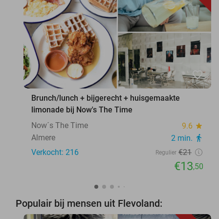
favorite_border
Brunch/lunch + bijgerecht + huisgemaakte
limonade bij Now's The Time
Now´s The Time
9.6
star
Almere
2 min.
directions_walk
Verkocht: 216
€21
Regulier
€13
,50
Populair bij mensen uit Flevoland: