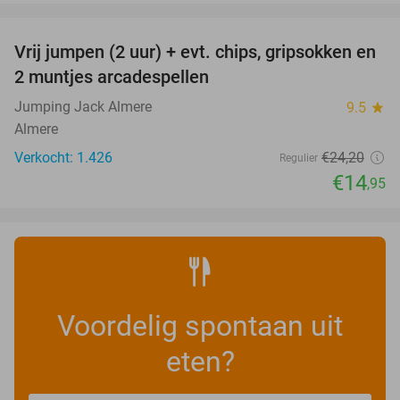
favorite_border
Vrij jumpen (2 uur) + evt. chips, gripsokken en
38%
2 muntjes arcadespellen
Jumping Jack Almere
9.5
star
Almere
Verkocht: 1.426
€24
,20
Regulier
€14
,95
Voordelig spontaan uit
eten?