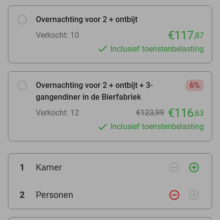
Overnachting voor 2 + ontbijt
€117
Verkocht: 10
,87
Inclusief toeristenbelasting
Overnachting voor 2 + ontbijt + 3-
6%
gangendiner in de Bierfabriek
€116
Verkocht: 12
€123,99
,63
Inclusief toeristenbelasting
remove_circle_outline
add_circle_outline
1
Kamer
remove_circle_outline
add_circle_outline
2
Personen