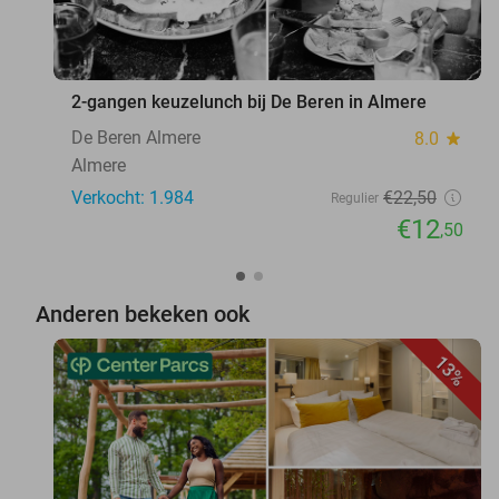
2-gangen keuzelunch bij De Beren in Almere
De Beren Almere
8.0
star
Almere
Verkocht: 1.984
€22
,50
Regulier
€12
,50
Anderen bekeken ook
13%