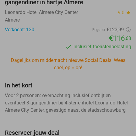
gangendiner in hartje Almere
Leonardo Hotel Almere City Center
9.0
star
Almere
Verkocht: 120
€123,99
Regulier
€116
,63
Inclusief toeristenbelasting
Dagelijks om middernacht nieuwe Social Deals. Wees
snel, op = op!
In het kort
Voor 2 personen: overnachting inclusief ontbijt en
eventueel 3-gangendiner bij 4-sterrenhotel Leonardo Hotel
Almere City Center, gevestigd naast de stadsschouwburg
Reserveer jouw deal