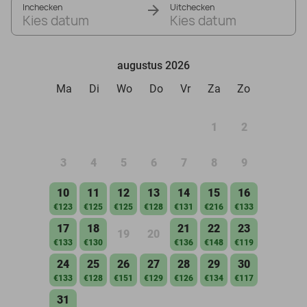
Inchecken
Uitchecken
Kies datum
Kies datum
augustus 2026
Ma
Di
Wo
Do
Vr
Za
Zo
1
2
3
4
5
6
7
8
9
10
11
12
13
14
15
16
€123
€125
€125
€128
€131
€216
€133
17
18
21
22
23
19
20
€133
€130
€136
€148
€119
24
25
26
27
28
29
30
€133
€128
€151
€129
€126
€134
€117
31