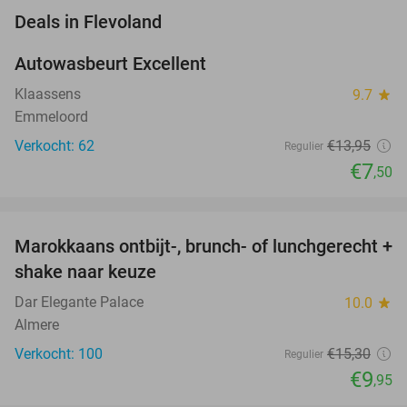
favorite_border
Deals in Flevoland
Autowasbeurt Excellent
46%
Klaassens
9.7
star
Emmeloord
Verkocht: 62
€13
,95
Regulier
€7
,50
favorite_border
Marokkaans ontbijt-, brunch- of lunchgerecht +
35%
shake naar keuze
Dar Elegante Palace
10.0
star
Almere
Verkocht: 100
€15
,30
Regulier
€9
,95