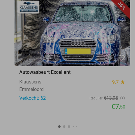
46%
favorite_border
Autowasbeurt Excellent
Klaassens
9.7
star
Emmeloord
Verkocht: 62
€13
,95
Regulier
€7
,50