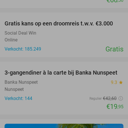
€66
,50
favorite_border
Gratis kans op een droomreis t.w.v. €3.000
Social Deal Win
Online
Gratis
Verkocht: 185.249
favorite_border
3-gangendiner à la carte bij Banka Nunspeet
53%
Banka Nunspeet
9.3
star
Nunspeet
Verkocht: 144
€42
,60
Regulier
€19
,95