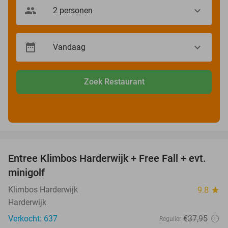
Zoek Restaurant
favorite_border
Entree Klimbos Harderwijk + Free Fall + evt.
30%
minigolf
Klimbos Harderwijk
9.8
star
Harderwijk
Verkocht: 637
€37
,95
Regulier