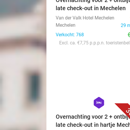
Overnachting voor 2 + ontbijt
late check-out in Mechelen
Van der Valk Hotel Mechelen
Mechelen
29 
Verkocht: 768
Excl. ca. €7,75 p.p.p.n. toeristenbe
hexagon
hotel
3
Overnachting voor 2 + ontbijt
late check-out in hartje Mec