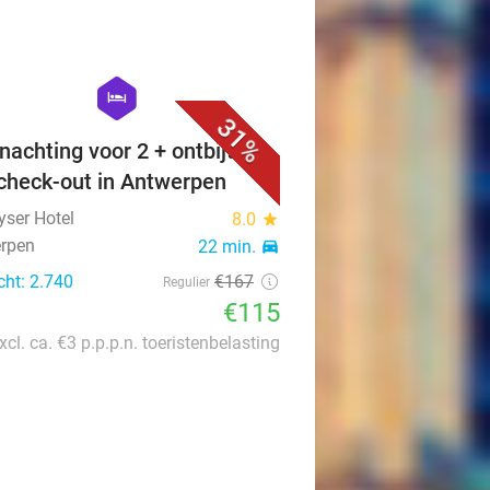
favorite_border
hexagon
hotel
31%
nachting voor 2 + ontbijt +
 check-out in Antwerpen
yser Hotel
8.0
star
rpen
22 min.
directions_car
cht: 2.740
€167
Regulier
€115
xcl. ca. €3 p.p.p.n. toeristenbelasting