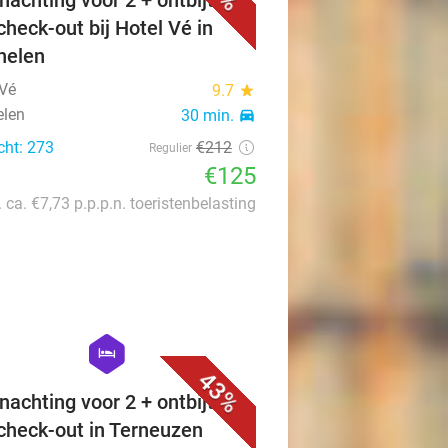
nachting voor 2 + ontbijt +
check-out bij Hotel Vé in
helen
 Vé
9.7
star
len
30 min.
directions_car
cht: 273
€212
Regulier
€125
. ca. €7,73 p.p.p.n. toeristenbelasting
favorite_border
hexagon
hotel
43%
nachting voor 2 + ontbijt +
 check-out in Terneuzen