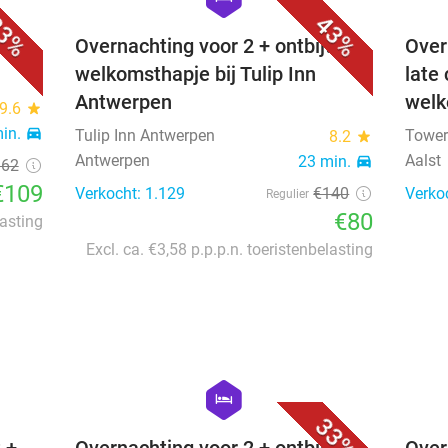
3%
43%
 in
Overnachting voor 2 + ontbijt +
Over
welkomsthapje bij Tulip Inn
late
Antwerpen
welk
9.6
star
min.
directions_car
Tulip Inn Antwerpen
Tower
8.2
star
Antwerpen
Aalst
23 min.
directions_car
162
€109
Verkocht: 1.129
€140
Verko
Regulier
€80
lasting
Excl. ca. €3,58 p.p.p.n. toeristenbelasting
favorite_border
favorite_border
hexagon
hotel
33%