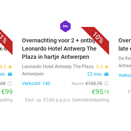
favorite_border
favorite_border
hexagon
hotel
1%
10%
 +
Overnachting voor 2 + ontbijt
Over
k-in
Leonardo Hotel Antwerp The
late
n
Plaza in hartje Antwerpen
De Ke
Antwe
Leonardo Hotel Antwerp The Plaza
9.5
star
9.4
star
Antwerpen
min.
directions_car
22 min.
directions_car
Verko
204
Verkocht: 140
€105
,75
Regulier
€99
€95
E
,18
lasting
Excl. ca. €3,60 p.p.p.n. toeristenbelasting