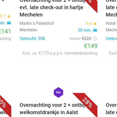
 +
Overnachting voor 2 + ontbijt +
Over
evt. late check-out in hartje
late 
Mechelen
Mec
9.7
star
min.
directions_car
Martin´s Patershof
Hotel
9.6
star
Mechelen
Meche
€141
30 min.
directions_car
lasting
Verkocht: 308
€222
Verko
Regulier
€149
Excl. ca. €7,73 p.p.p.n. toeristenbelasting
Excl
favorite_border
favorite_border
hexagon
hotel
0%
28%
 +
Overnachting voor 2 + ontbijt +
Over
helen
welkomstdrankje in Aalst
late