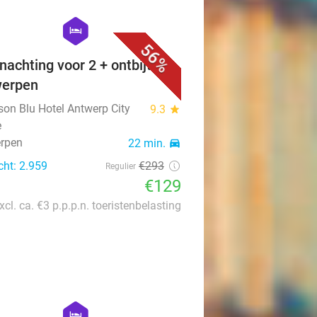
favorite_border
hexagon
hotel
56%
nachting voor 2 + ontbijt in
werpen
son Blu Hotel Antwerp City
9.3
star
e
rpen
22 min.
directions_car
cht: 2.959
€293
Regulier
€129
xcl. ca. €3 p.p.p.n. toeristenbelasting
favorite_border
hexagon
hotel