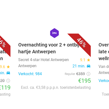
favorite_border
favorite_border
hexagon
hotel
6%
46%
Overnachting voor 2 + ontbijt in
Over
late
hartje Antwerpen
late
en
well
Secret 4-star Hotel Antwerpen
9.1
star
Antwerpen
21 min.
directions_car
Van d
9.6
star
Antwe
min.
directions_car
Verkocht: 984
€359
Regulier
€195
220
Verko
€119
Excl. ca. €3,58 p.p.p.n. toeristenbelasting
lasting
Toer