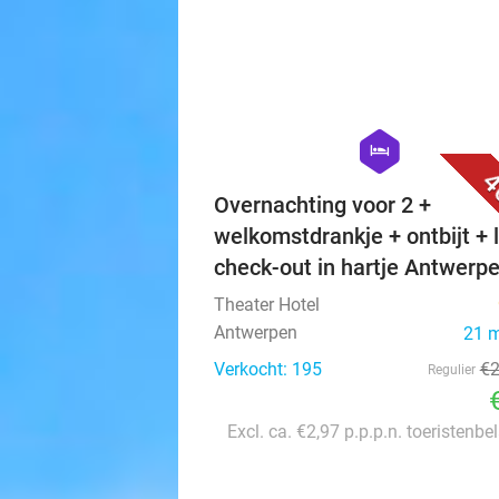
hexagon
hotel
4
Overnachting voor 2 +
welkomstdrankje + ontbijt + 
check-out in hartje Antwerp
Theater Hotel
Antwerpen
21 
Verkocht: 195
€
Regulier
Excl. ca. €2,97 p.p.p.n. toeristenbe