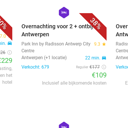
favorite_border
favorite_border
hexagon
hotel
0%
38%
Overnachting voor 2 + ontbijt in
Over
Antwerpen
Ant
7.0
star
min.
directions_car
Park Inn by Radisson Antwerp City
Radis
9.3
star
Centre
Centr
326
Antwerpen (+1 locatie)
Antwe
22 min.
directions_car
€229
Verkocht: 679
€177
Verko
Regulier
asting,
€109
en het
hotel
Inclusief alle bijkomende kosten
E
favorite_border
favorite_border
hexagon
hotel