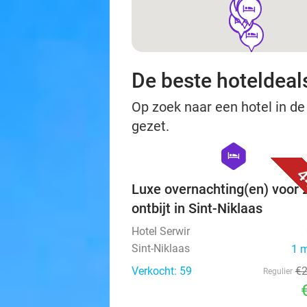
hotel
hotel
hotel
hotel
hotel
hotel
hotel
hotel
hotel
hotel
hotel
hotel
hotel
De beste hoteldeal
Op zoek naar een hotel in de
gezet.
hexagon
hotel
4
Luxe overnachting(en) voor 
ontbijt in Sint-Niklaas
Hotel Serwir
Sint-Niklaas
1 
Verkocht: 59
€
Regulier