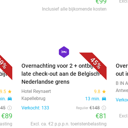
€99
Excl
Inclusief alle bijkomende kosten
favorite_border
favorite_border
hexagon
hotel
9%
45%
Overnachting voor 2 + ontbijt of
Over
ijt
late check-out aan de Belgisch-
out 
Nederlandse grens
B IN
Antwe
Hotel Reynaert
9.5
star
9.8
star
Kapellebrug
min.
directions_car
13 min.
directions_car
Verko
145
Verkocht: 133
€148
Regulier
€89
€81
Excl
lasting
Excl. ca. €2 p.p.p.n. toeristenbelasting