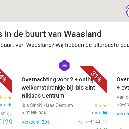
s in de buurt van Waasland
 buurt van Waasland? Wij hebben de allerbeste deals
favorite_border
favorite_border
hexagon
hotel
4%
31%
2 +
Overnachting voor 2 + ontbijt +
Over
welkomstdrankje bij Ibis Sint-
+ evt
Niklaas Centrum
Van d
9.5
star
Bever
min.
directions_walk
Ibis Sint-Niklaas Centrum
8.5
star
Sint-Niklaas
1 min.
directions_car
230
Verko
€129
Verkocht: 205
€144
Regulier