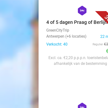
hexagon
hotel
3
4 of 5 dagen Praag of Berlijn
GreenCityTrip
Antwerpen (+6 locaties)
22 
Verkocht: 40
€
Regulier
Excl. ca. €2,20 p.p.p.n. toeristenbel
afhankelijk van de bestemming 
hexagon
hotel