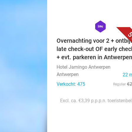
hexagon
hotel
5
Overnachting voor 2 + ontbijt
late check-out OF early chec
+ evt. parkeren in Antwerpe
Hotel Jamingo Antwerpen
Antwerpen
22 
Verkocht: 475
€
Regulier
Excl. ca. €3,39 p.p.p.n. toeristenbe