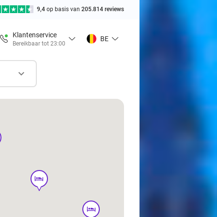
9,4
op basis van
205.814 reviews
Klantenservice
BE
Bereikbaar tot 23:00
hotel
hotel