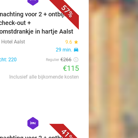
57%
nachting voor 2 + ontbijt +
 check-out +
omstdrankje in hartje Aalst
 Hotel Aalst
9.6
star
29 min.
directions_car
cht: 220
€266
Regulier
€115
Inclusief alle bijkomende kosten
favorite_border
hexagon
hotel
41%