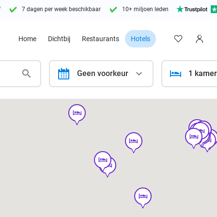
f
7 dagen per week beschikbaar
10+ miljoen leden
Home
Dichtbij
Restaurants
Hotels
calendar
Geen voorkeur
1 kamer
hotel
hotel
hotel
hotel
hotel
hotel
hotel
hotel
hotel
hotel
hotel
hotel
hotel
hotel
hotel
hotel
hotel
hotel