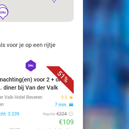
hotel
hotel
hotel
hotel
 voor je op een rijtje
favorite_border
hexagon
hotel
51%
nachting(en) voor 2 + ontbijt
. diner bij Van der Valk
er Valk Hotel Beveren
9.5
star
en
7 min.
directions_car
cht: 3.239
€224
Regulier
€109