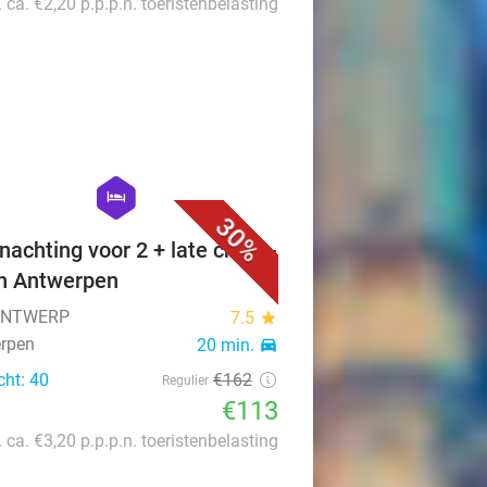
. ca. €2,20 p.p.p.n. toeristenbelasting
favorite_border
hexagon
hotel
30%
nachting voor 2 + late check-
in Antwerpen
 ANTWERP
7.5
star
rpen
20 min.
directions_car
cht: 40
€162
Regulier
€113
. ca. €3,20 p.p.p.n. toeristenbelasting