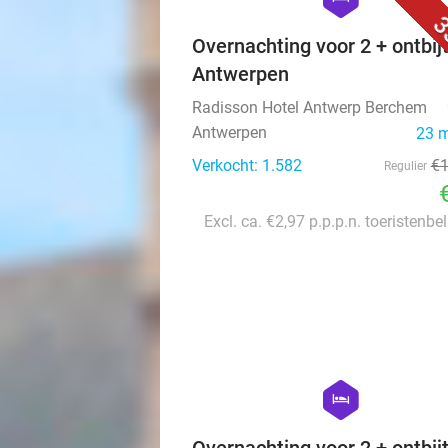
3
Overnachting voor 2 + ontbijt
Antwerpen
Radisson Hotel Antwerp Berchem
Antwerpen
23 
Verkocht: 1.582
€
Regulier
Excl. ca. €2,97 p.p.p.n. toeristenbe
hexagon
hotel