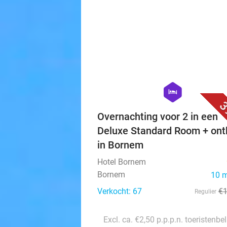
hexagon
hotel
3
Overnachting voor 2 in een
Deluxe Standard Room + ontb
in Bornem
Hotel Bornem
Bornem
10 
Verkocht: 67
€
Regulier
Excl. ca. €2,50 p.p.p.n. toeristenbe