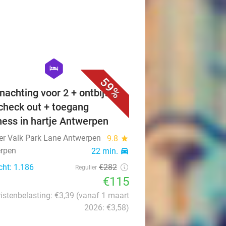
favorite_border
hexagon
hotel
59%
nachting voor 2 + ontbijt +
 check out + toegang
ness in hartje Antwerpen
er Valk Park Lane Antwerpen
9.8
star
rpen
22 min.
directions_car
cht: 1.186
€282
Regulier
€115
istenbelasting: €3,39 (vanaf 1 maart
2026: €3,58)