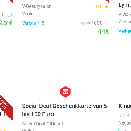
Lymp
V-Beautysalon
10.0
star
Venlo
Vivia
50
€
9
€
Wegbe
Verkauft: 5
100€
,50
Regulär
44€
Verka
favorite_border
favorite_border
hexagon
store
2%
der
Social Deal Geschenkkarte von 5
Kino
t +
bis 100 Euro
UCI K
Neuss
Social Deal Giftcard
Online