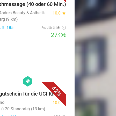
hmassage (40 oder 60 Min.)
 Andres Beauty & Ästhetik
10.0
star
rg (9 km)
uft: 185
55€
Regulär
27
€
,90
favorite_border
hexagon
events
42%
gutschein für die UCI Kinos
ino
10.0
star
 (+20 Standorte) (13 km)