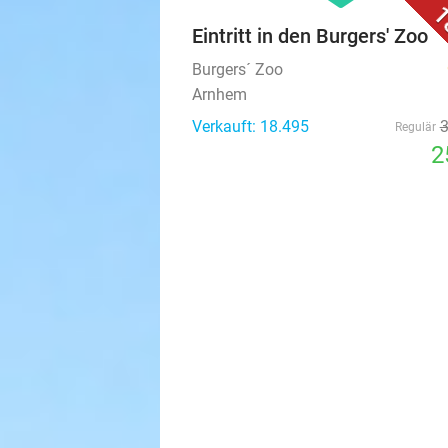
1
Eintritt in den Burgers' Zoo
Burgers´ Zoo
Arnhem
Verkauft: 18.495
Regulär
2