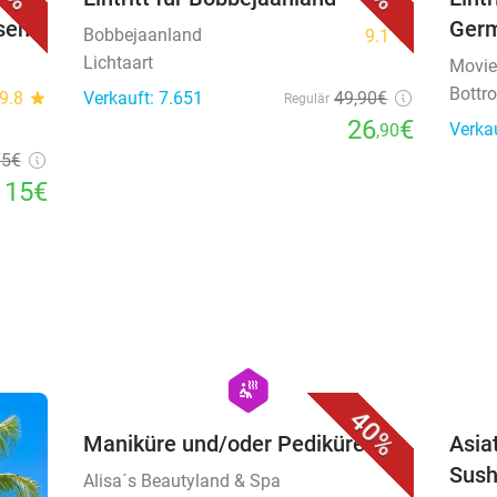
sen
Ger
Bobbejaanland
9.1
star
Lichtaart
Movie
Bottr
9.8
star
Verkauft: 7.651
49
,90
€
Regulär
26
€
Verka
,90
75€
115€
favorite_border
hexagon
wellness
40%
Maniküre und/oder Pediküre
Asia
Sush
Alisa´s Beautyland & Spa