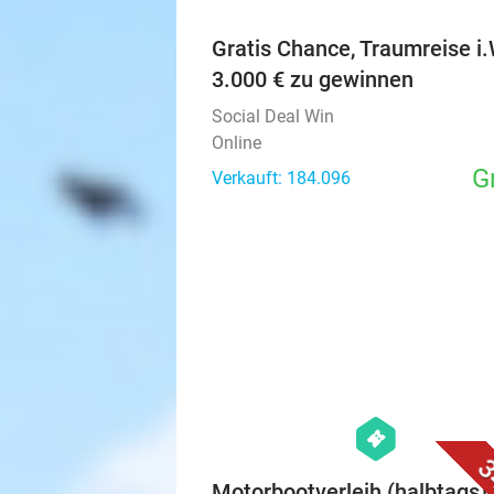
Gratis Chance, Traumreise i.
3.000 € zu gewinnen
Social Deal Win
Online
G
Verkauft: 184.096
hexagon
events
3
Motorbootverleih (halbtags) 