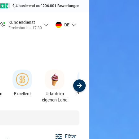
9,4
basierend auf
206.001 Bewertungen
Kundendienst
DE
Erreichbar bis 17:30
en
Excellent
Urlaub im
Produkte &
Sport
eigenen Land
Auto
Filter