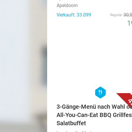
Apeldoorn
Verkauft: 33.099
30
,
Regulär
1
hexagon
food
4
3-Gänge-Menü nach Wahl o
All-You-Can-Eat BBQ Grillfes
Salatbuffet