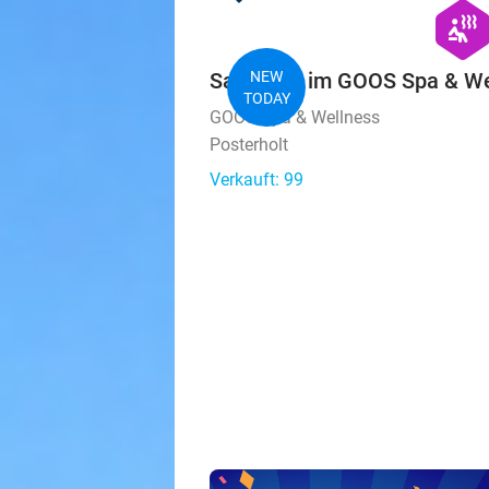
hexago
wellness
Saunatag im GOOS Spa & We
NEW
TODAY
GOOS Spa & Wellness
Posterholt
Verkauft: 99