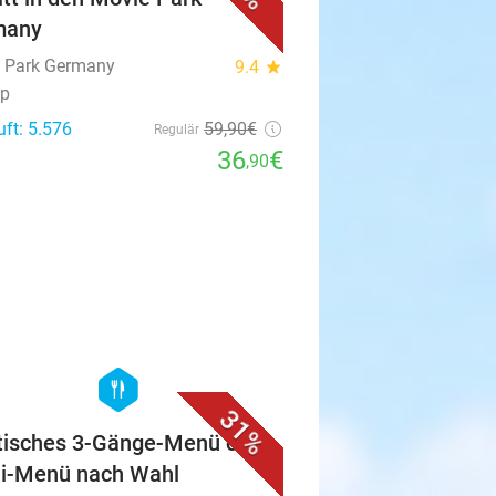
many
 Park Germany
9.4
star
op
uft: 5.576
59
,90
€
Regulär
36
€
,90
favorite_border
hexagon
food
31%
tisches 3-Gänge-Menü oder
i-Menü nach Wahl