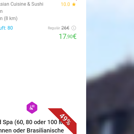
sian Cuisine & Sushi
10.0
star
en
en (8 km)
uft: 80
26€
Regulär
17
€
,90
favorite_border
hexagon
wellness
49%
 Spa (60, 80 oder 100 Min.)
hnen oder Brasilianische