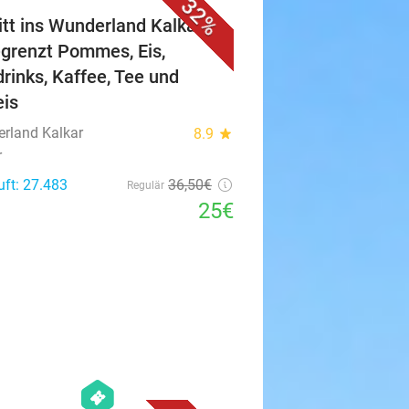
32%
ritt ins Wunderland Kalkar +
grenzt Pommes, Eis,
drinks, Kaffee, Tee und
eis
rland Kalkar
8.9
star
r
uft: 27.483
36
,50
€
Regulär
25€
favorite_border
hexagon
events