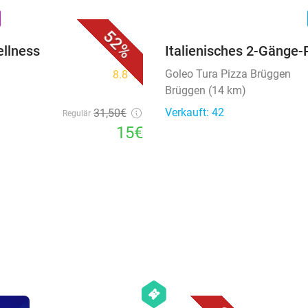
favorite_border
n
52%
llness
Italienisches 2-Gänge
Goleo Tura Pizza Brüggen
8.8
star
Brüggen (14 km)
Verkauft: 42
31
,50
€
Regulär
15€
favorite_border
hexagon
events