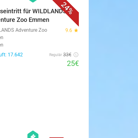
24%
seintritt für WILDLANDS
enture Zoo Emmen
ANDS Adventure Zoo
9.6
star
en
en
uft: 17.642
33€
Regulär
25€
favorite_border
hexagon
events