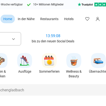
e Woche verfügbar
10+ Millionen Mitglieder
Home
In der Nähe
Restaurants
Hotels
13:59:07
keyboard_arrow_down
bis zu den neuen Social Deals
en &
Ausflüge
Sommerferien
Wellness &
Übernacht
nken
Beauty