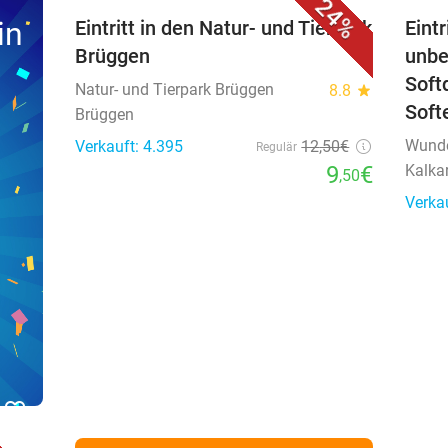
24%
in
Eintritt in den Natur- und Tierpark
Eint
Brüggen
unbe
Soft
Natur- und Tierpark Brüggen
8.8
star
Soft
Brüggen
Wunde
Verkauft: 4.395
12
,50
€
Regulär
9
€
Kalka
,50
Verka
favorite_border