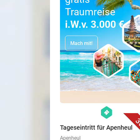
Traumreise
i.W.v. 3.000 €
Mach mit!
hexagon
events
3
Tageseintritt für Apenheul
Apenheul