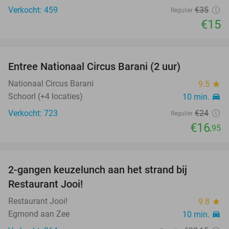
Verkocht: 459
€35
Regulier
€15
favorite_border
Entree Nationaal Circus Barani (2 uur)
29%
Nationaal Circus Barani
9.5
star
Schoorl (+4 locaties)
10 min.
directions_car
Verkocht: 723
€24
Regulier
€16
,95
favorite_border
2-gangen keuzelunch aan het strand bij
35%
Restaurant Jooi!
Restaurant Jooi!
9.8
star
Egmond aan Zee
10 min.
directions_car