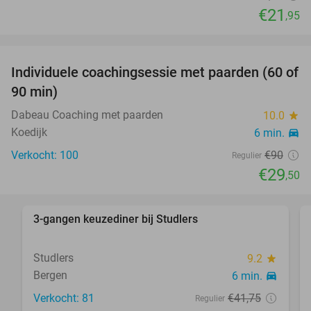
€21
,95
favorite_border
Individuele coachingsessie met paarden (60 of
67%
SOLD
90 min)
OUT
Dabeau Coaching met paarden
10.0
star
Koedijk
6 min.
directions_car
Verkocht: 100
€90
Regulier
€29
,50
favorite_border
3-gangen keuzediner bij Studlers
37%
Studlers
9.2
star
Bergen
6 min.
directions_car
Verkocht: 81
€41
,75
Regulier