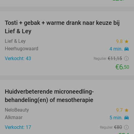
favorite_border
Tosti + gebak + warme drank naar keuze bij
42%
Lief & Ley
Lief & Ley
9.8
star
Heerhugowaard
4 min.
directions_car
Verkocht: 43
€11
,15
Regulier
€6
,50
favorite_border
Huidverbeterende microneedling-
58%
behandeling(en) of mesotherapie
NeloBeauty
9.7
star
Alkmaar
5 min.
directions_car
Verkocht: 17
€80
Regulier