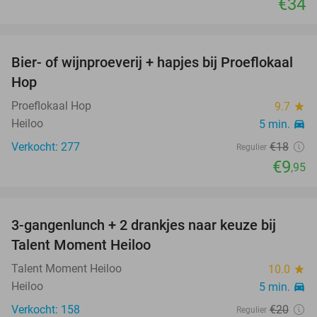
€34
favorite_border
Bier- of wijnproeverij + hapjes bij Proeflokaal
45%
Hop
Proeflokaal Hop
9.7
star
Heiloo
5 min.
directions_car
Verkocht: 277
€18
Regulier
€9
,95
favorite_border
3-gangenlunch + 2 drankjes naar keuze bij
45%
Talent Moment Heiloo
Talent Moment Heiloo
10.0
star
Heiloo
5 min.
directions_car
Verkocht: 158
€20
Regulier