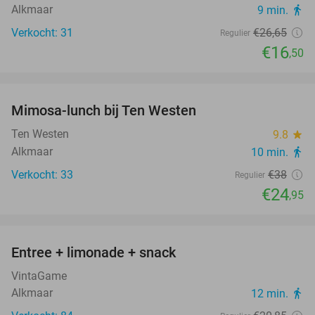
Alkmaar
9 min.
directions_walk
Verkocht: 31
€26
,65
Regulier
€16
,50
favorite_border
Mimosa-lunch bij Ten Westen
34%
Ten Westen
9.8
star
Alkmaar
10 min.
directions_walk
Verkocht: 33
€38
Regulier
€24
,95
favorite_border
Entree + limonade + snack
42%
VintaGame
Alkmaar
12 min.
directions_walk