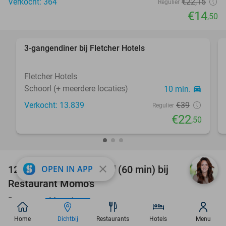
Verkocht: 364
€22
,15
Regulier
€14
,50
favorite_border
3-gangendiner bij Fletcher Hotels
42%
Fletcher Hotels
Schoorl (+ meerdere locaties)
10 min.
directions_car
Verkocht: 13.839
€39
Regulier
€22
,50
favorite_border
close
12-uurtje + evt. minigolf (60 min) bij
OPEN IN APP
31%
Restaurant Momo's
Restaurant Momo's
9.8
star
Warmenhuizen
11 min.
directions_car
Home
Dichtbij
Restaurants
Hotels
Menu