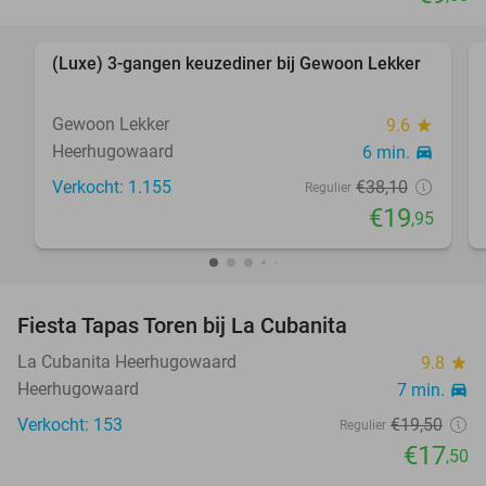
favorite_border
(Luxe) 3-gangen keuzediner bij Gewoon Lekker
48%
Gewoon Lekker
9.6
star
Heerhugowaard
6 min.
directions_car
Verkocht: 1.155
€38
,10
Regulier
€19
,95
favorite_border
Fiesta Tapas Toren bij La Cubanita
10%
La Cubanita Heerhugowaard
9.8
star
Heerhugowaard
7 min.
directions_car
Verkocht: 153
€19
,50
Regulier
€17
,50