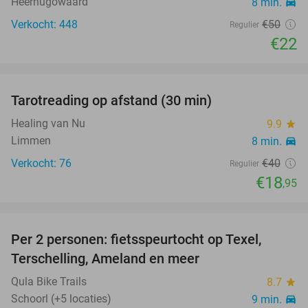
Heerhugowaard
8 min.
directions_car
Verkocht: 448
€50
Regulier
€22
favorite_border
Tarotreading op afstand (30 min)
53%
Healing van Nu
9.9
star
Limmen
8 min.
directions_car
Verkocht: 76
€40
Regulier
€18
,95
favorite_border
Per 2 personen: fietsspeurtocht op Texel,
57%
Terschelling, Ameland en meer
Qula Bike Trails
8.7
star
Schoorl (+5 locaties)
9 min.
directions_car