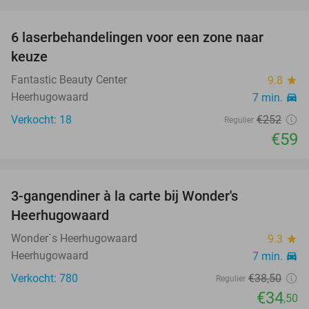
favorite_border
6 laserbehandelingen voor een zone naar
77%
keuze
Fantastic Beauty Center
9.8
star
Heerhugowaard
7 min.
directions_car
Verkocht: 18
€252
Regulier
€59
favorite_border
3-gangendiner à la carte bij Wonder's
10%
Heerhugowaard
Wonder´s Heerhugowaard
9.3
star
Heerhugowaard
7 min.
directions_car
Verkocht: 780
€38
,50
Regulier
€34
,50