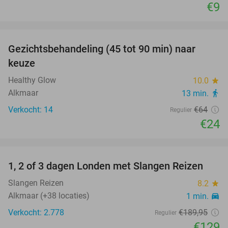
€9
favorite_border
Gezichtsbehandeling (45 tot 90 min) naar
63%
NEW
keuze
TODAY
Healthy Glow
10.0
star
Alkmaar
13 min.
directions_walk
Verkocht: 14
€64
Regulier
€24
favorite_border
1, 2 of 3 dagen Londen met Slangen Reizen
32%
Slangen Reizen
8.2
star
Alkmaar (+38 locaties)
1 min.
directions_car
Verkocht: 2.778
€189
,95
Regulier
€129