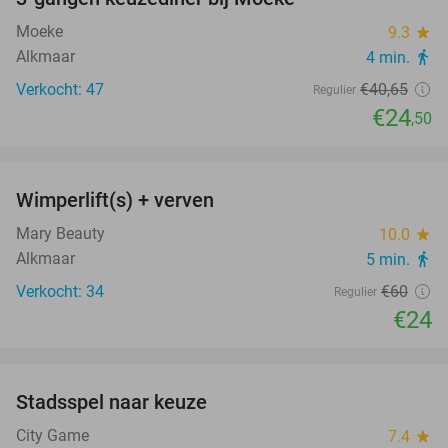
40%
Moeke
9.3
star
Alkmaar
4 min.
directions_walk
Verkocht: 47
€40
,65
Regulier
€24
,50
favorite_border
Wimperlift(s) + verven
60%
Mary Beauty
10.0
star
Alkmaar
5 min.
directions_walk
Verkocht: 34
€60
Regulier
€24
favorite_border
Stadsspel naar keuze
50%
City Game
7.4
star