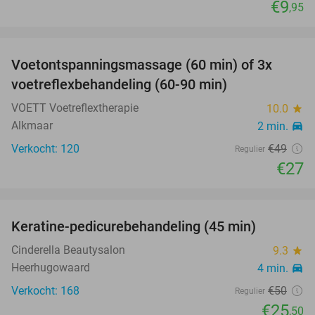
€9
,95
favorite_border
Voetontspanningsmassage (60 min) of 3x
45%
SOLD
voetreflexbehandeling (60-90 min)
OUT
VOETT Voetreflextherapie
10.0
star
Alkmaar
2 min.
directions_car
Verkocht: 120
€49
Regulier
€27
favorite_border
Keratine-pedicurebehandeling (45 min)
49%
Cinderella Beautysalon
9.3
star
Heerhugowaard
4 min.
directions_car
Verkocht: 168
€50
Regulier
€25
,50