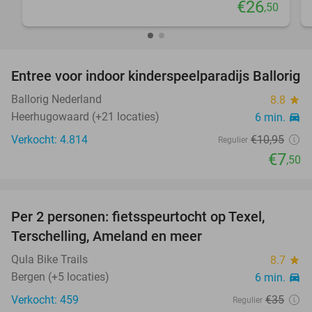
€26
,50
favorite_border
Entree voor indoor kinderspeelparadijs Ballorig
32%
Ballorig Nederland
8.8
star
Heerhugowaard (+21 locaties)
6 min.
directions_car
Verkocht: 4.814
€10
,95
Regulier
€7
,50
favorite_border
Per 2 personen: fietsspeurtocht op Texel,
57%
Terschelling, Ameland en meer
Qula Bike Trails
8.7
star
Bergen (+5 locaties)
6 min.
directions_car
Verkocht: 459
€35
Regulier