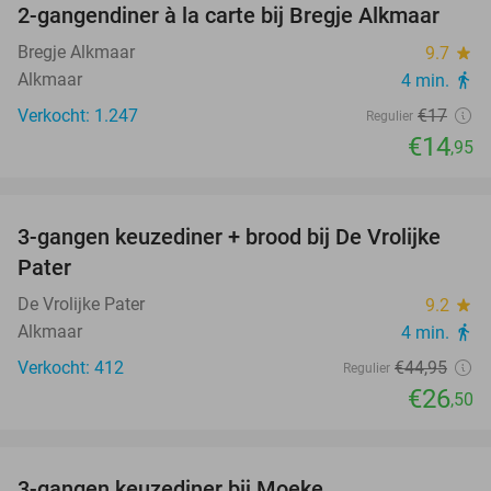
2-gangendiner à la carte bij Bregje Alkmaar
12%
Bregje Alkmaar
9.7
star
Alkmaar
4 min.
directions_walk
Verkocht: 1.247
€17
Regulier
€14
,95
favorite_border
3-gangen keuzediner + brood bij De Vrolijke
41%
Pater
De Vrolijke Pater
9.2
star
Alkmaar
4 min.
directions_walk
Verkocht: 412
€44
,95
Regulier
€26
,50
favorite_border
3-gangen keuzediner bij Moeke