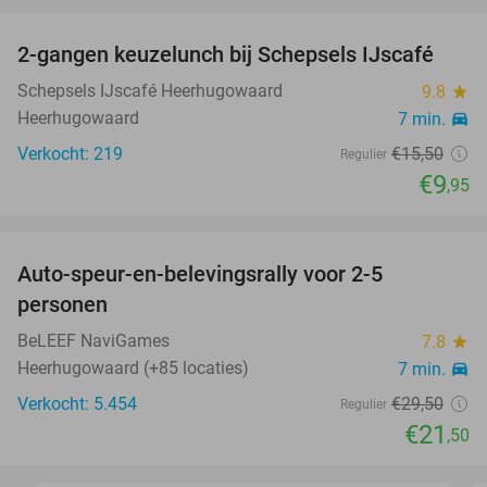
favorite_border
2-gangen keuzelunch bij Schepsels IJscafé
36%
Schepsels IJscafé Heerhugowaard
9.8
star
Heerhugowaard
7 min.
directions_car
Verkocht: 219
€15
,50
Regulier
€9
,95
favorite_border
Auto-speur-en-belevingsrally voor 2-5
27%
personen
BeLEEF NaviGames
7.8
star
Heerhugowaard (+85 locaties)
7 min.
directions_car
Verkocht: 5.454
€29
,50
Regulier
€21
,50
favorite_border