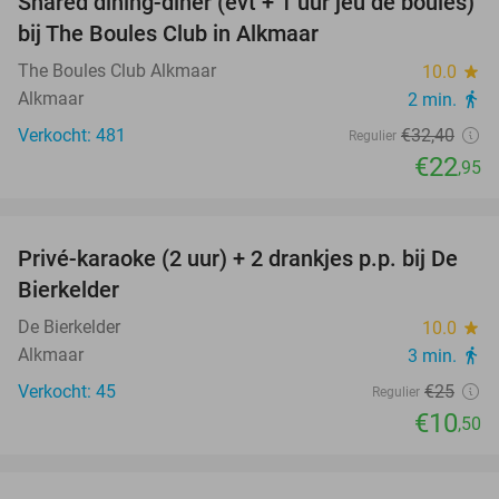
Shared dining-diner (evt + 1 uur jeu de boules)
29%
bij The Boules Club in Alkmaar
The Boules Club Alkmaar
10.0
star
Alkmaar
2 min.
directions_walk
Verkocht: 481
€32
,40
Regulier
€22
,95
favorite_border
Privé-karaoke (2 uur) + 2 drankjes p.p. bij De
58%
Bierkelder
De Bierkelder
10.0
star
Alkmaar
3 min.
directions_walk
Verkocht: 45
€25
Regulier
€10
,50
favorite_border