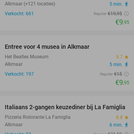
Alkmaar (+121 locaties)
5 min.
directions_walk
Verkocht: 661
€19
,95
Regulier
€9
,95
favorite_border
Entree voor 4 musea in Alkmaar
34%
Het Beatles Museum
9.7
star
Alkmaar
5 min.
directions_walk
Verkocht: 197
€15
Regulier
€9
,95
favorite_border
Italiaans 2-gangen keuzediner bij La Famiglia
28%
Pizzeria Ristorante La Famiglia
8.8
star
Alkmaar
6 min.
directions_walk