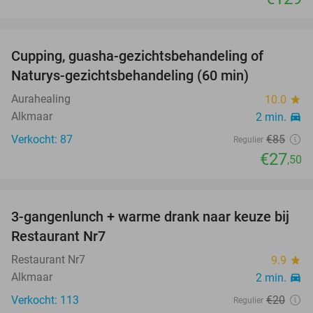
favorite_border
Cupping, guasha-gezichtsbehandeling of
68%
Naturys-gezichtsbehandeling (60 min)
Aurahealing
10.0
star
Alkmaar
2 min.
directions_car
Verkocht: 87
€85
Regulier
€27
,50
favorite_border
3-gangenlunch + warme drank naar keuze bij
50%
Restaurant Nr7
Restaurant Nr7
9.9
star
Alkmaar
2 min.
directions_car
Verkocht: 113
€20
Regulier