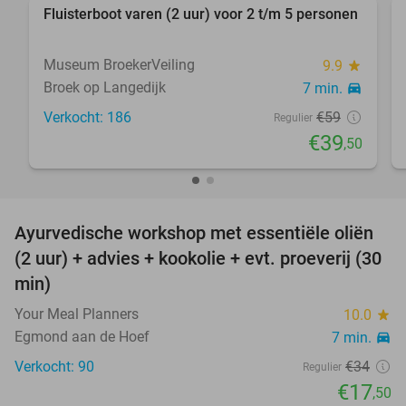
Fluisterboot varen (2 uur) voor 2 t/m 5 personen
33%
Museum BroekerVeiling
9.9
star
Broek op Langedijk
7 min.
directions_car
Verkocht: 186
€59
Regulier
€39
,50
favorite_border
Ayurvedische workshop met essentiële oliën
49%
(2 uur) + advies + kookolie + evt. proeverij (30
min)
Your Meal Planners
10.0
star
Egmond aan de Hoef
7 min.
directions_car
Verkocht: 90
€34
Regulier
€17
,50