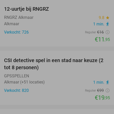
12-uurtje bij RNGRZ
25%
RNGRZ Alkmaar
9.8
star
Alkmaar
1 min.
directions_walk
Verkocht: 726
€16
Regulier
€11
,95
favorite_border
CSI detective spel in een stad naar keuze (2
80%
tot 8 personen)
GPSSPELLEN
Alkmaar (+51 locaties)
1 min.
directions_walk
Verkocht: 820
€99
Regulier
€19
,95
favorite_border