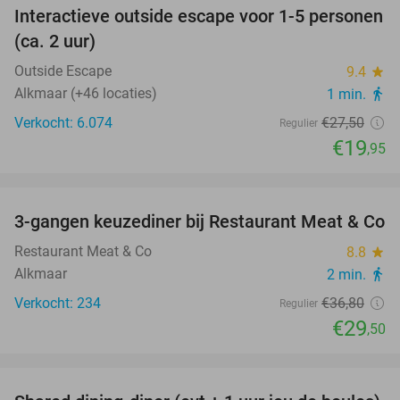
Interactieve outside escape voor 1-5 personen
27%
(ca. 2 uur)
Outside Escape
9.4
star
Alkmaar (+46 locaties)
1 min.
directions_walk
Verkocht: 6.074
€27
,50
Regulier
€19
,95
favorite_border
3-gangen keuzediner bij Restaurant Meat & Co
20%
Restaurant Meat & Co
8.8
star
Alkmaar
2 min.
directions_walk
Verkocht: 234
€36
,80
Regulier
€29
,50
favorite_border