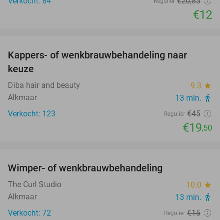
Verkocht: 84
€20
,85
Regulier
€12
favorite_border
Kappers- of wenkbrauwbehandeling naar
57%
keuze
Diba hair and beauty
9.3
star
Alkmaar
13 min.
directions_walk
Verkocht: 123
€45
Regulier
€19
,50
favorite_border
Wimper- of wenkbrauwbehandeling
40%
The Curl Studio
10.0
star
Alkmaar
13 min.
directions_walk
Verkocht: 72
€15
Regulier