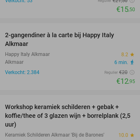
Verkocht: 53
€21
,50
Regulier
€15
,50
favorite_border
2-gangendiner à la carte bij Happy Italy
35%
Alkmaar
Happy Italy Alkmaar
8.2
star
Alkmaar
6 min.
directions_walk
Verkocht: 2.384
€20
Regulier
€12
,95
favorite_border
Workshop keramiek schilderen + gebak +
25%
koffie/thee of 3 glazen wijn + borrelplank (2,5
uur)
Keramiek Schilderen Alkmaar 'Bij de Barones'
10.0
star