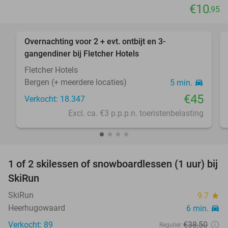
€10
,95
favorite_border
Overnachting voor 2 + evt. ontbijt en 3-
gangendiner bij Fletcher Hotels
Fletcher Hotels
Bergen (+ meerdere locaties)
5 min.
directions_car
€45
Verkocht: 18.347
Excl. ca. €3 p.p.p.n. toeristenbelasting
favorite_border
1 of 2 skilessen of snowboardlessen (1 uur) bij
43%
SkiRun
SkiRun
9.7
star
Heerhugowaard
6 min.
directions_car
Verkocht: 89
€38
,50
Regulier