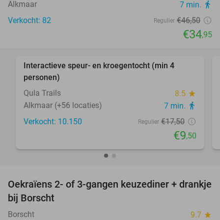
Alkmaar
7 min.
directions_walk
Verkocht: 82
€46
,50
Regulier
€34
,95
favorite_border
Interactieve speur- en kroegentocht (min 4
46%
personen)
Qula Trails
8.5
star
Alkmaar (+56 locaties)
7 min.
directions_walk
Verkocht: 10.150
€17
,50
Regulier
€9
,50
favorite_border
Oekraïens 2- of 3-gangen keuzediner + drankje
38%
bij Borscht
Borscht
9.7
star