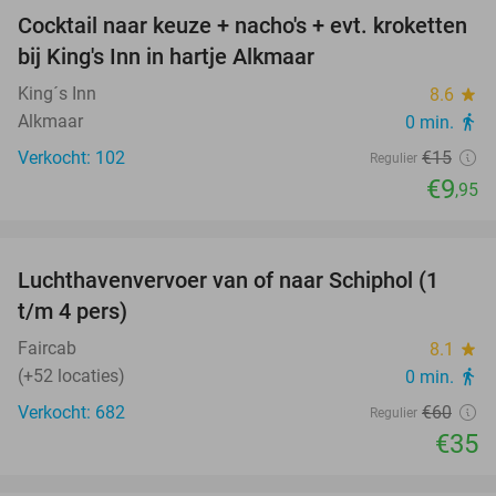
Cocktail naar keuze + nacho's + evt. kroketten
34%
bij King's Inn in hartje Alkmaar
King´s Inn
8.6
star
Alkmaar
0 min.
directions_walk
Verkocht: 102
€15
Regulier
€9
,95
favorite_border
Luchthavenvervoer van of naar Schiphol (1
42%
t/m 4 pers)
Faircab
8.1
star
(+52 locaties)
0 min.
directions_walk
Verkocht: 682
€60
Regulier
€35
favorite_border