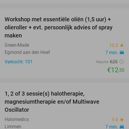
favorite_border
Workshop met essentiële oliën (1,5 uur) +
50%
olieroller + evt. persoonlijk advies of spray
maken
Green-Made
10.0
star
Egmond aan den Hoef
7 min.
directions_car
Verkocht: 101
€25
Regulier
€12
,50
favorite_border
1, 2 of 3 sessie(s) halotherapie,
47%
magnesiumtherapie en/of Multiwave
Oscillator
Halomedics
9.6
star
Limmen
7 min.
directions_car