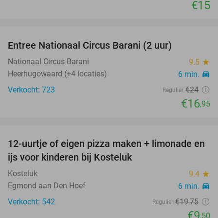
€15
favorite_border
Entree Nationaal Circus Barani (2 uur)
29%
Nationaal Circus Barani
9.5
star
Heerhugowaard (+4 locaties)
6 min.
directions_car
Verkocht: 723
€24
Regulier
€16
,95
favorite_border
12-uurtje of eigen pizza maken + limonade en
52%
ijs voor kinderen bij Kosteluk
Kosteluk
9.4
star
Egmond aan Den Hoef
6 min.
directions_car
Verkocht: 542
€19
,75
Regulier
€9
,50