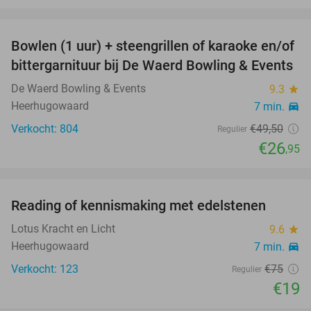
favorite_border
Bowlen (1 uur) + steengrillen of karaoke en/of
46%
bittergarnituur bij De Waerd Bowling & Events
De Waerd Bowling & Events
9.3
star
Heerhugowaard
7 min.
directions_car
Verkocht: 804
€49
,50
Regulier
€26
,95
favorite_border
Reading of kennismaking met edelstenen
75%
Lotus Kracht en Licht
9.6
star
Heerhugowaard
7 min.
directions_car
Verkocht: 123
€75
Regulier
€19