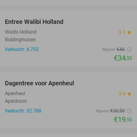
favorite_border
Entree Walibi Holland
25%
Walibi Holland
9.3
star
Biddinghuizen
Verkocht: 4.753
€46
Regulier
€34
,50
favorite_border
Dagentree voor Apenheul
36%
Apenheul
9.4
star
Apeldoorn
Verkocht: 32.788
€30
,50
Regulier
€19
,50
favorite_border