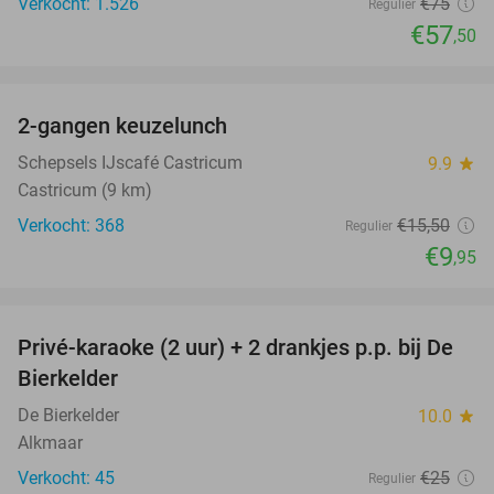
Verkocht: 1.526
€75
Regulier
€57
,50
favorite_border
2-gangen keuzelunch
36%
Schepsels IJscafé Castricum
9.9
star
Castricum (9 km)
Verkocht: 368
€15
,50
Regulier
€9
,95
favorite_border
Privé-karaoke (2 uur) + 2 drankjes p.p. bij De
58%
Bierkelder
De Bierkelder
10.0
star
Alkmaar
Verkocht: 45
€25
Regulier