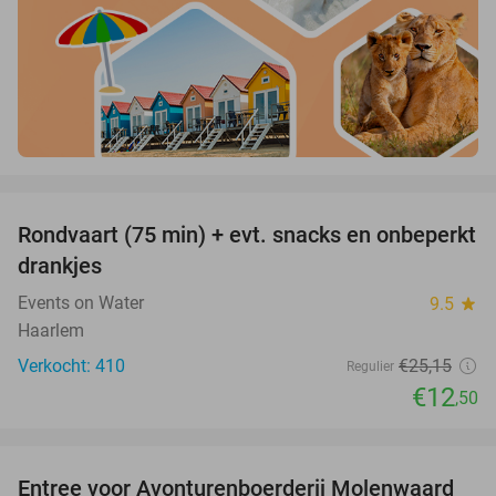
favorite_border
Rondvaart (75 min) + evt. snacks en onbeperkt
50%
drankjes
Events on Water
9.5
star
Haarlem
Verkocht: 410
€25
,15
Regulier
€12
,50
favorite_border
Entree voor Avonturenboerderij Molenwaard