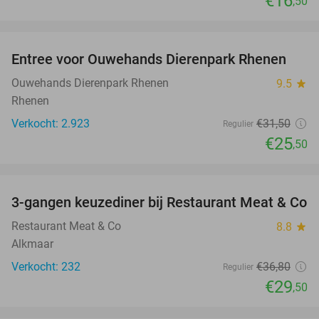
€16
,50
favorite_border
Entree voor Ouwehands Dierenpark Rhenen
19%
Ouwehands Dierenpark Rhenen
9.5
star
Rhenen
Verkocht: 2.923
€31
,50
Regulier
€25
,50
favorite_border
3-gangen keuzediner bij Restaurant Meat & Co
20%
Restaurant Meat & Co
8.8
star
Alkmaar
Verkocht: 232
€36
,80
Regulier
€29
,50