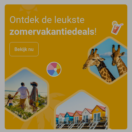
Ontdek de leukste
zomervakantiedeals
!
Bekijk nu