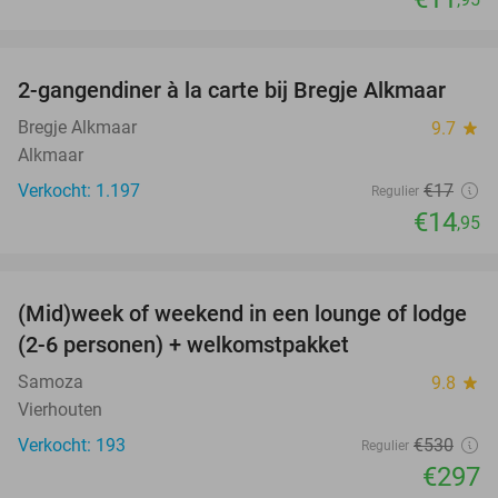
favorite_border
2-gangendiner à la carte bij Bregje Alkmaar
12%
Bregje Alkmaar
9.7
star
Alkmaar
Verkocht: 1.197
€17
Regulier
€14
,95
favorite_border
(Mid)week of weekend in een lounge of lodge
44%
(2-6 personen) + welkomstpakket
Samoza
9.8
star
Vierhouten
Verkocht: 193
€530
Regulier
€297