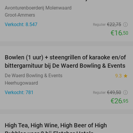
27%
Avonturenboerderij Molenwaard
Groot-Ammers
Verkocht: 8.547
€22
,75
Regulier
€16
,50
favorite_border
Bowlen (1 uur) + steengrillen of karaoke en/of
46%
bittergarnituur bij De Waerd Bowling & Events
De Waerd Bowling & Events
9.3
star
Heerhugowaard
Verkocht: 781
€49
,50
Regulier
€26
,95
favorite_border
High Tea, High Wine, High Beer of High
41%