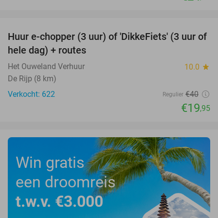
favorite_border
Huur e-chopper (3 uur) of 'DikkeFiets' (3 uur of
50%
hele dag) + routes
Het Ouweland Verhuur
10.0
star
De Rijp (8 km)
Verkocht: 622
€40
Regulier
€19
,95
Win gratis
een droomreis
t.w.v. €3.000