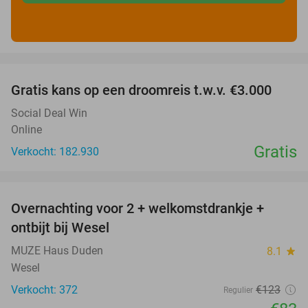
favorite_border
Gratis kans op een droomreis t.w.v. €3.000
Social Deal Win
Online
Gratis
Verkocht: 182.930
favorite_border
Overnachting voor 2 + welkomstdrankje +
33%
ontbijt bij Wesel
MUZE Haus Duden
8.1
star
Wesel
Verkocht: 372
€123
Regulier