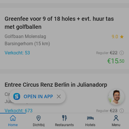
favorite_border
Greenfee voor 9 of 18 holes + evt. huur tas
30%
met golfballen
Golfbaan Molenslag
9.0
star
Barsingerhorn (15 km)
Verkocht: 53
€22
Regulier
€15
,50
favorite_border
Entree Circus Renz Berlin in Julianadorp
37%
Circus Renz Berlin
9.1
star
close
OPEN IN APP
Julianadorp
Verkocht: 673
€23
Regulier
€14
,50
Home
Dichtbij
Restaurants
Hotels
Menu
favorite_border