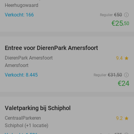
Heerhugowaard
Verkocht: 166
€50
Regulier
€25
,50
favorite_border
Entree voor DierenPark Amersfoort
24%
DierenPark Amersfoort
9.4
star
Amersfoort
Verkocht: 8.445
€31
,50
Regulier
€24
favorite_border
Valetparking bij Schiphol
23%
CentraalParkeren
9.2
star
Schiphol (+1 locatie)