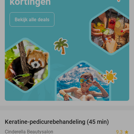
kortingen
Bekijk alle deals
favorite_border
Keratine-pedicurebehandeling (45 min)
49%
Cinderella Beautysalon
9.3
star