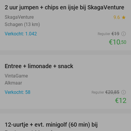
2 uur jumpen + chips en ijsje bij SkagaVenture
45%
SkagaVenture
9.6
star
Schagen (13 km)
Verkocht: 1.042
€19
Regulier
€10
,50
favorite_border
Entree + limonade + snack
42%
VintaGame
Alkmaar
Verkocht: 58
€20
,85
Regulier
€12
favorite_border
12-uurtje + evt. minigolf (60 min) bij
31%