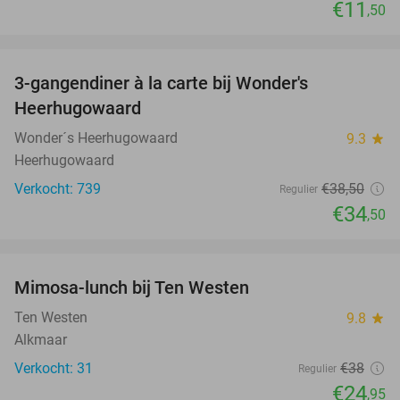
€11
,50
favorite_border
3-gangendiner à la carte bij Wonder's
10%
Heerhugowaard
Wonder´s Heerhugowaard
9.3
star
Heerhugowaard
Verkocht: 739
€38
,50
Regulier
€34
,50
favorite_border
Mimosa-lunch bij Ten Westen
34%
Ten Westen
9.8
star
Alkmaar
Verkocht: 31
€38
Regulier
€24
,95