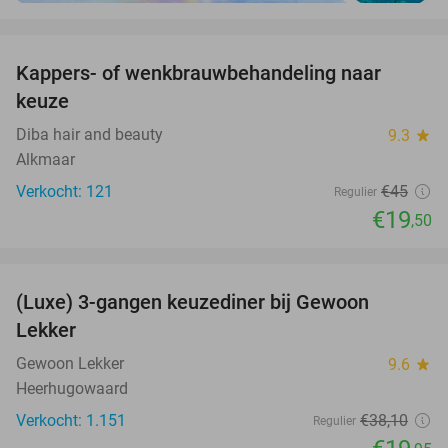
favorite_border
Kappers- of wenkbrauwbehandeling naar
57%
keuze
Diba hair and beauty
9.3
star
Alkmaar
Verkocht: 121
€45
Regulier
€19
,50
favorite_border
(Luxe) 3-gangen keuzediner bij Gewoon
48%
Lekker
Gewoon Lekker
9.6
star
Heerhugowaard
Verkocht: 1.151
€38
,10
Regulier