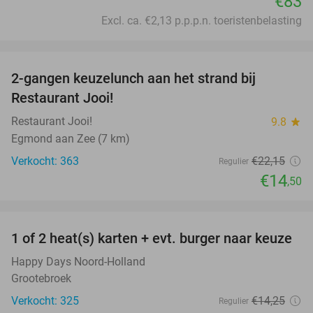
€83
Excl. ca. €2,13 p.p.p.n. toeristenbelasting
favorite_border
2-gangen keuzelunch aan het strand bij
35%
Restaurant Jooi!
Restaurant Jooi!
9.8
star
Egmond aan Zee (7 km)
Verkocht: 363
€22
,15
Regulier
€14
,50
favorite_border
1 of 2 heat(s) karten + evt. burger naar keuze
19%
Happy Days Noord-Holland
Grootebroek
Verkocht: 325
€14
,25
Regulier