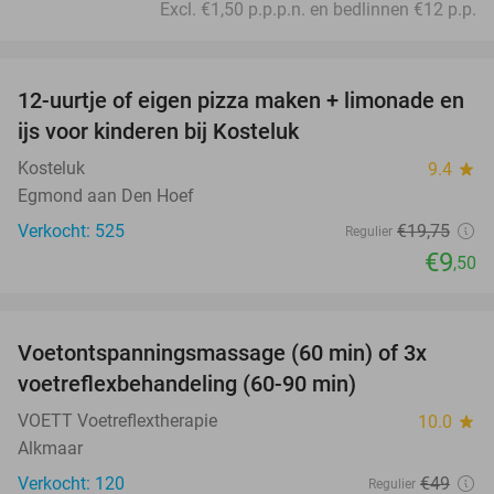
Excl. €1,50 p.p.p.n. en bedlinnen €12 p.p.
favorite_border
12-uurtje of eigen pizza maken + limonade en
52%
ijs voor kinderen bij Kosteluk
Kosteluk
9.4
star
Egmond aan Den Hoef
Verkocht: 525
€19
,75
Regulier
€9
,50
favorite_border
Voetontspanningsmassage (60 min) of 3x
45%
SOLD
voetreflexbehandeling (60-90 min)
OUT
VOETT Voetreflextherapie
10.0
star
Alkmaar
Verkocht: 120
€49
Regulier