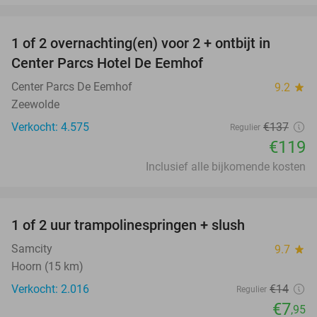
favorite_border
1 of 2 overnachting(en) voor 2 + ontbijt in
13%
Center Parcs Hotel De Eemhof
Center Parcs De Eemhof
9.2
star
Zeewolde
Verkocht: 4.575
€137
Regulier
€119
Inclusief alle bijkomende kosten
favorite_border
1 of 2 uur trampolinespringen + slush
43%
Samcity
9.7
star
Hoorn (15 km)
Verkocht: 2.016
€14
Regulier
€7
,95