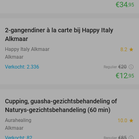
€34
,95
favorite_border
2-gangendiner à la carte bij Happy Italy
35%
Alkmaar
Happy Italy Alkmaar
8.2
star
Alkmaar
Verkocht: 2.336
€20
Regulier
€12
,95
favorite_border
Cupping, guasha-gezichtsbehandeling of
68%
Naturys-gezichtsbehandeling (60 min)
Aurahealing
10.0
star
Alkmaar
Verkocht: 82
€85
Regulier