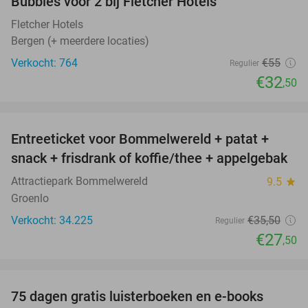
Bubbles voor 2 bij Fletcher Hotels
Fletcher Hotels
Bergen (+ meerdere locaties)
Verkocht: 764
€55
Regulier
€32
,50
favorite_border
Entreeticket voor Bommelwereld + patat +
23%
snack + frisdrank of koffie/thee + appelgebak
Attractiepark Bommelwereld
9.5
star
Groenlo
Verkocht: 34.225
€35
,50
Regulier
€27
,50
favorite_border
100%
75 dagen gratis luisterboeken en e-books