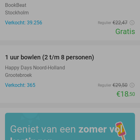
BookBeat
Stockholm
Verkocht: 39.256
€22
,47
Regulier
Gratis
favorite_border
1 uur bowlen (2 t/m 8 personen)
37%
Happy Days Noord-Holland
Grootebroek
Verkocht: 365
€29
,50
Regulier
€18
,50
Geniet van een
zomer vol