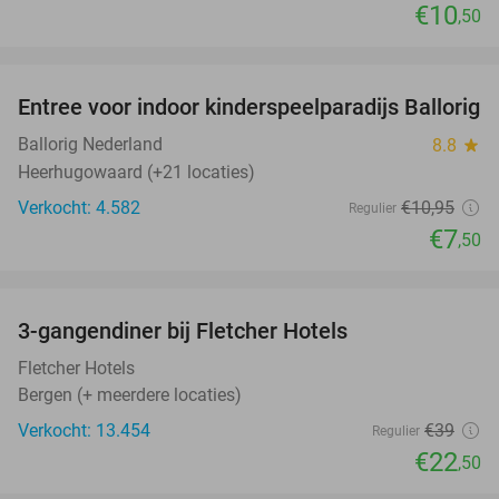
€10
,50
favorite_border
Entree voor indoor kinderspeelparadijs Ballorig
32%
Ballorig Nederland
8.8
star
Heerhugowaard (+21 locaties)
Verkocht: 4.582
€10
,95
Regulier
€7
,50
favorite_border
3-gangendiner bij Fletcher Hotels
42%
Fletcher Hotels
Bergen (+ meerdere locaties)
Verkocht: 13.454
€39
Regulier
€22
,50