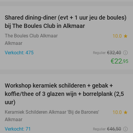
favorite_border
Shared dining-diner (evt + 1 uur jeu de boules)
29%
bij The Boules Club in Alkmaar
The Boules Club Alkmaar
10.0
star
Alkmaar
Verkocht: 475
€32
,40
Regulier
€22
,95
favorite_border
Workshop keramiek schilderen + gebak +
25%
koffie/thee of 3 glazen wijn + borrelplank (2,5
uur)
Keramiek Schilderen Alkmaar 'Bij de Barones'
10.0
star
Alkmaar
Verkocht: 71
€46
,50
Regulier