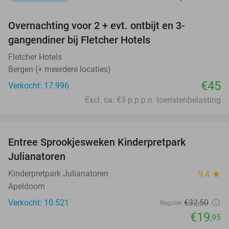
favorite_border
Overnachting voor 2 + evt. ontbijt en 3-
gangendiner bij Fletcher Hotels
Fletcher Hotels
Bergen (+ meerdere locaties)
€45
Verkocht: 17.996
Excl. ca. €3 p.p.p.n. toeristenbelasting
favorite_border
Entree Sprookjesweken Kinderpretpark
39%
Julianatoren
Kinderpretpark Julianatoren
9.4
star
Apeldoorn
Verkocht: 10.521
€32
,50
Regulier
€19
,95