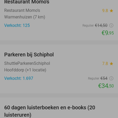
Restaurant Momo's
Restaurant Momo's
9.8
star
Warmenhuizen (7 km)
Verkocht: 125
€14
,50
Regulier
€9
,95
favorite_border
Parkeren bij Schiphol
36%
ShuttleParkerenSchiphol
7.8
star
Hoofddorp (+1 locatie)
Verkocht: 1.697
€54
Regulier
€34
,50
favorite_border
100%
60 dagen luisterboeken en e-books (20
luisteruren)