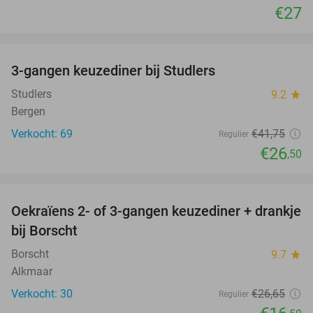
€27
favorite_border
3-gangen keuzediner bij Studlers
37%
Studlers
9.2
star
Bergen
Verkocht: 69
€41
,75
Regulier
€26
,50
favorite_border
Oekraïens 2- of 3-gangen keuzediner + drankje
38%
bij Borscht
Borscht
9.7
star
Alkmaar
Verkocht: 30
€26
,65
Regulier