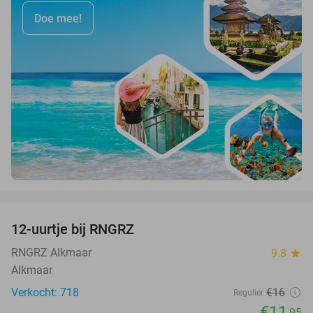
Doe mee!
favorite_border
12-uurtje bij RNGRZ
25%
RNGRZ Alkmaar
9.8
star
Alkmaar
Verkocht: 718
€16
Regulier
€11
,95