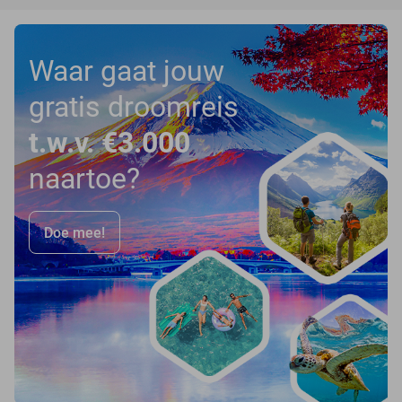
Waar gaat jouw
gratis droomreis
t.w.v. €3.000
naartoe?
Doe mee!