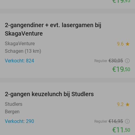
€19
,95
favorite_border
2-gangendiner + evt. lasergamen bij
35%
SkagaVenture
SkagaVenture
9.6
star
Schagen (13 km)
Verkocht: 824
€30
,05
Regulier
€19
,50
favorite_border
2-gangen keuzelunch bij Studlers
32%
Studlers
9.2
star
Bergen
Verkocht: 290
€16
,95
Regulier
€11
,50