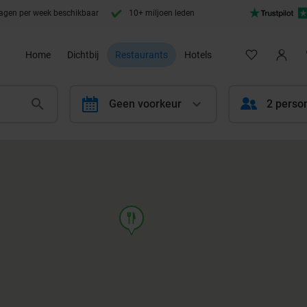
agen per week beschikbaar
10+ miljoen leden
Home
Dichtbij
Restaurants
Hotels
calendar
Geen voorkeur
2 perso
food