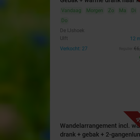
Gebak + warme drank naar 
Vandaag
Morgen
Zo
Ma
Di
Do
De IJshoek
Ulft
12 
Verkocht: 27
€6
Regulier
4
Wandelarrangement incl. w
drank + gebak + 2-gangenlu