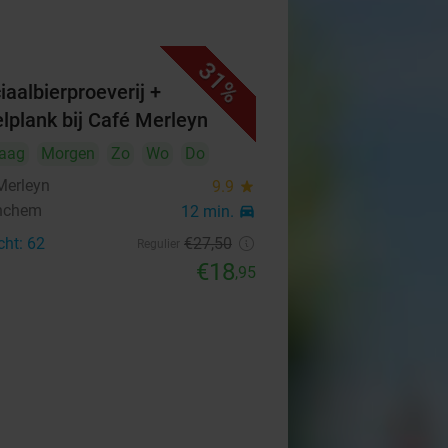
31%
iaalbierproeverij +
elplank bij Café Merleyn
aag
Morgen
Zo
Wo
Do
Merleyn
9.9
star
nchem
12 min.
directions_car
cht: 62
€27
,50
Regulier
€18
,95