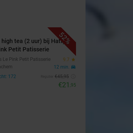
52%
high tea (2 uur) bij Hatty's
ink Petit Patisserie
's Le Pink Petit Patisserie
9.7
star
nchem
12 min.
directions_car
cht: 172
€45
,95
Regulier
€21
,95