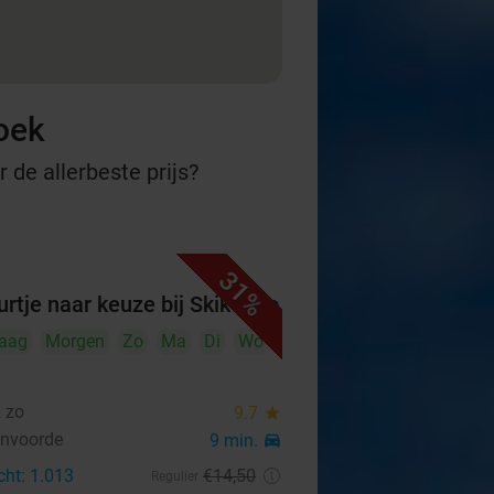
oek
 de allerbeste prijs?
31%
urtje naar keuze bij Skik & zo
aag
Morgen
Zo
Ma
Di
Wo
& zo
9.7
star
envoorde
9 min.
directions_car
cht: 1.013
€14
,50
Regulier