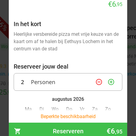
€6
,95
6%
47%
In het kort
Wijn- en likeurproeverij + hapjes
Spec
Heerlijke versbereide pizza met vrije keuze van de
bij Alpenwijn
borr
kaart om af te halen bij Eethuys Lochem in het
Wo
Alpenwijn
Vand
9.9
star
centrum van de stad
Doetinchem
12 min.
directions_car
Café 
Doeti
Verkocht: 113
€30
Regulier
Reserveer jouw deal
9.3
star
€16
min.
directions_car
Verko
2
Personen
remove_circle_outline
add_circle_outline
,70
25
,95
augustus 2026
Ma
Di
Wo
Do
Vr
Za
Zo
Beperkte beschikbaarheid
1
2
€6
Reserveren
,95