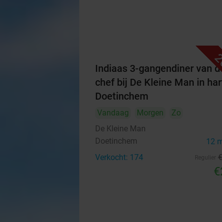
2
Indiaas 3-gangendiner van d
chef bij De Kleine Man in har
Doetinchem
Vandaag
Morgen
Zo
De Kleine Man
Doetinchem
12 
Verkocht: 174
Regulier
€