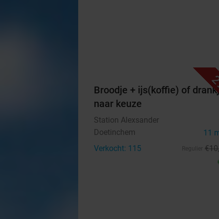
2
Broodje + ijs(koffie) of drank
naar keuze
Station Alexsander
Doetinchem
11 
Verkocht: 115
€10
Regulier