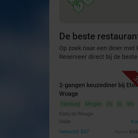
food
De beste restauran
Op zoek naar een diner met ko
Reserveer direct bij de best
3
2-gangen keuzediner bij Eteri
Woage
Vandaag
Morgen
Zo
Di
Wo
Eterij de Woage
Halle
9 
Verkocht: 857
€24
Regulier