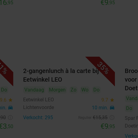
16
€9
,95
,95
1%
35%
uze
2-gangenlunch à la carte bij
Broo
Eetwinkel LEO
voor
Doe
Do
Vandaag
Morgen
Zo
Wo
Do
Vand
Eetwinkel LEO
9.6
star
9.7
star
Lichtenvoorde
min.
directions_car
10 min.
directions_car
Do
,90
Verkocht: 295
€15
,35
Spar 
Regulier
€3
€9
Doeti
,50
,95
Verko