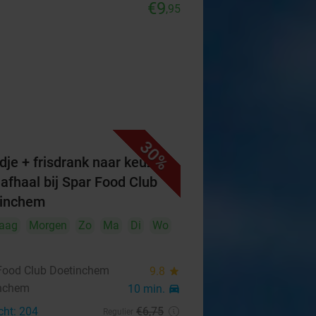
€9
,95
30%
dje + frisdrank naar keuze
 afhaal bij Spar Food Club
tinchem
aag
Morgen
Zo
Ma
Di
Wo
Food Club Doetinchem
9.8
star
nchem
10 min.
directions_car
cht: 204
€6
,75
Regulier