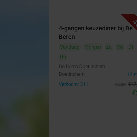
4
4-gangen keuzediner bij De
Beren
Vandaag
Morgen
Zo
Ma
Di
Do
De Beren Doetinchem
Doetinchem
12 
Verkocht: 311
€47
Regulier
€