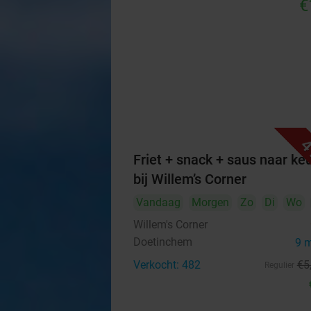
€
4
Friet + snack + saus naar ke
bij Willem’s Corner
Vandaag
Morgen
Zo
Di
Wo
Willem's Corner
Doetinchem
9 
Verkocht: 482
€5
Regulier