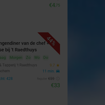
€4
,75
44%
ngendiner van de chef +
e bij 't Raedthuys
aag
Morgen
Zo
Wo
Do
 & Tapperij 't Raedthuys
9.7
star
nchem
11 min.
directions_car
cht: 428
€59
Regulier
€33