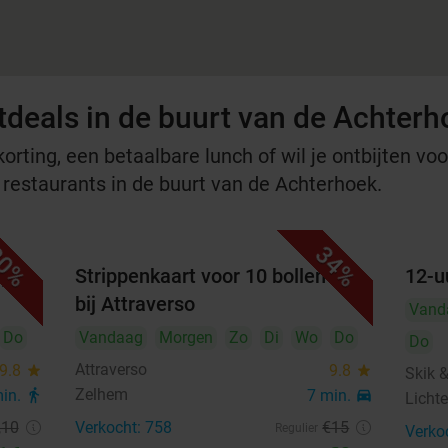
tdeals in de buurt van de Achterh
rting, een betaalbare lunch of wil je ontbijten voor
e restaurants in de buurt van de Achterhoek.
0%
34%
j de
Strippenkaart voor 10 bollen ijs
12-u
bij Attraverso
Vand
Do
Vandaag
Morgen
Zo
Di
Wo
Do
Do
Attraverso
9.8
star
9.8
star
Skik 
Zelhem
min.
directions_walk
7 min.
directions_car
Licht
,10
Verkocht: 758
€15
Regulier
Verko