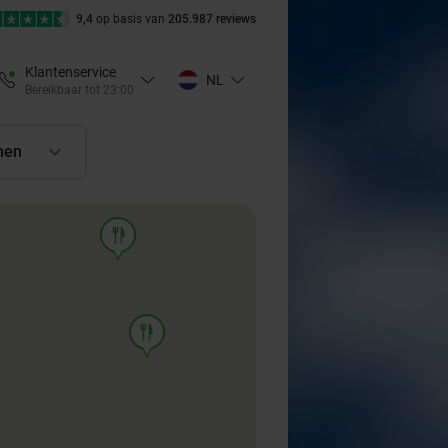
9,4
op basis van
205.987 reviews
Klantenservice
NL
Bereikbaar tot 23:00
nen
food
food