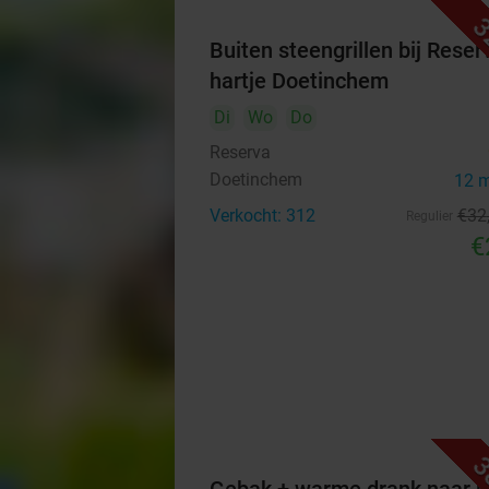
3
Buiten steengrillen bij Reser
hartje Doetinchem
Di
Wo
Do
Reserva
Doetinchem
12 
Verkocht: 312
€32
Regulier
€
3