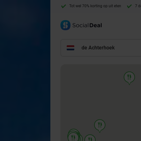
Tot wel 70% korting op uit eten
7 d
de Achterhoek
food
food
food
food
food
food
food
food
food
food
food