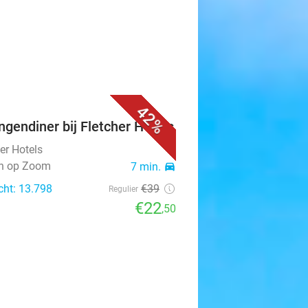
42%
ngendiner bij Fletcher Hotels
er Hotels
n op Zoom
7 min.
directions_car
cht: 13.798
€39
Regulier
€22
,50