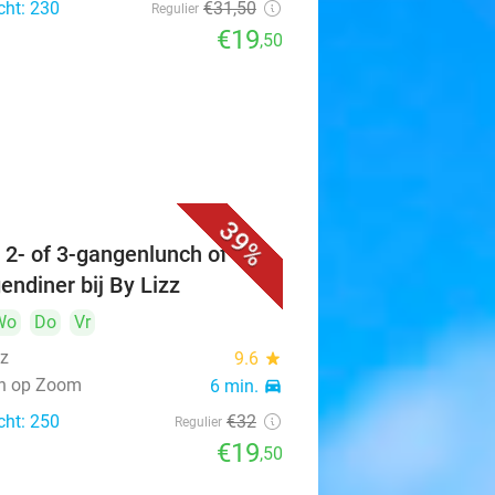
cht: 230
€31
,50
Regulier
€19
,50
39%
 2- of 3-gangenlunch of 5-
endiner bij By Lizz
Wo
Do
Vr
zz
9.6
star
n op Zoom
6 min.
directions_car
cht: 250
€32
Regulier
€19
,50