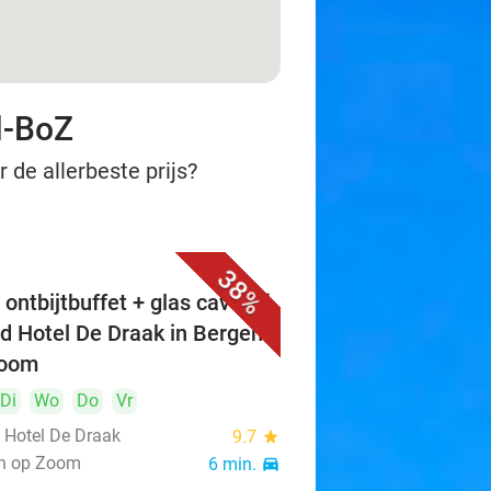
l-BoZ
 de allerbeste prijs?
38%
ontbijtbuffet + glas cava bij
d Hotel De Draak in Bergen
Zoom
Di
Wo
Do
Vr
 Hotel De Draak
9.7
star
n op Zoom
6 min.
directions_car