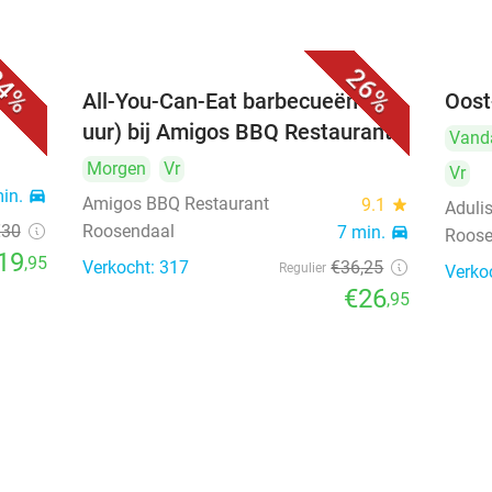
4%
26%
All-You-Can-Eat barbecueën (3
Oost
uur) bij Amigos BBQ Restaurant
Vand
Morgen
Vr
Vr
min.
directions_car
Amigos BBQ Restaurant
9.1
star
Aduli
€30
Roosendaal
7 min.
directions_car
Roose
19
,95
Verkocht: 317
€36
,25
Regulier
Verko
€26
,95