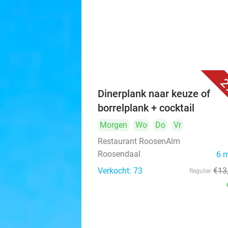
2
Dinerplank naar keuze of
borrelplank + cocktail
Morgen
Wo
Do
Vr
Restaurant RoosenAlm
Roosendaal
6 
Verkocht: 73
€13
Regulier