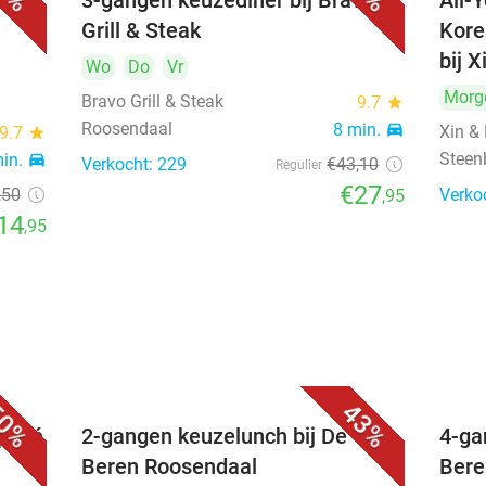
bij
3-gangen keuzediner bij Bravo
All-
Grill & Steak
Kore
bij 
Wo
Do
Vr
Morg
Bravo Grill & Steak
9.7
star
Roosendaal
8 min.
directions_car
Xin &
9.7
star
Steen
min.
directions_car
Verkocht: 229
€43
,10
Regulier
€27
,50
Verko
,95
14
,95
0%
43%
 poké
2-gangen keuzelunch bij De
4-ga
Beren Roosendaal
Bere