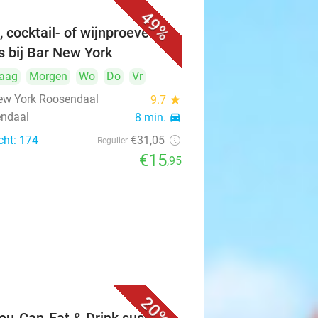
49%
, cocktail- of wijnproeverij +
s bij Bar New York
aag
Morgen
Wo
Do
Vr
ew York Roosendaal
9.7
star
ndaal
8 min.
directions_car
cht: 174
€31
,05
Regulier
€15
,95
20%