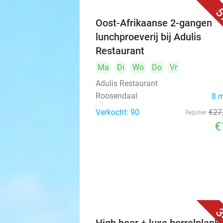
5
Oost-Afrikaanse 2-gangen
lunchproeverij bij Adulis
Restaurant
Ma
Di
Wo
Do
Vr
Adulis Restaurant
Roosendaal
8 
Verkocht: 90
€27
Regulier
€
3