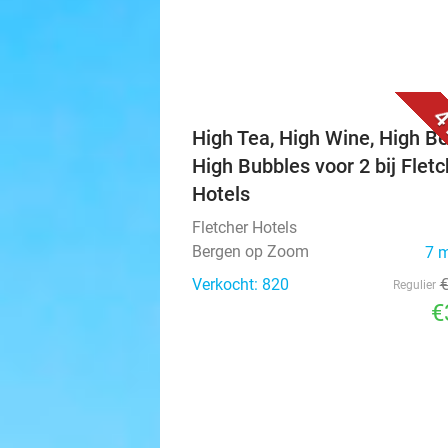
4
High Tea, High Wine, High Be
High Bubbles voor 2 bij Fletc
Hotels
Fletcher Hotels
Bergen op Zoom
7 
Verkocht: 820
Regulier
€