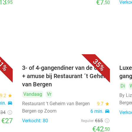
13
€7
,95
Verko
,50
1%
35%
3- of 4-gangendiner van de chef
Luxe
+ amuse bij Restaurant ´t Geheim
gang
van Bergen
Di
Vandaag
Vr
By Li
9.2
star
Berge
min.
directions_car
Restaurant 't Geheim van Bergen
9.7
star
Bergen op Zoom
6 min.
directions_car
€34
Verko
€27
Verkocht: 80
€65
Regulier
€42
,50