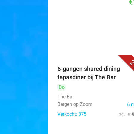
€
2
6-gangen shared dining
tapasdiner bij The Bar
Do
The Bar
Bergen op Zoom
6 
Verkocht: 375
Regulier