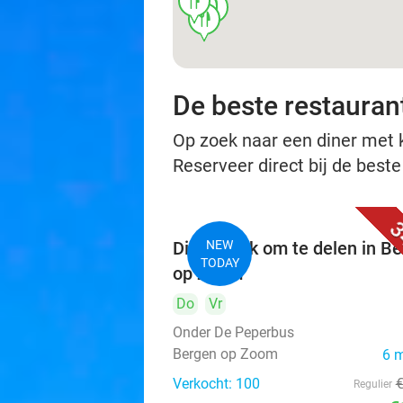
food
food
food
food
food
De beste restauran
Op zoek naar een diner met ko
Reserveer direct bij de best
3
Dinerplank om te delen in B
NEW
TODAY
op Zoom
Do
Vr
Onder De Peperbus
Bergen op Zoom
6 
Verkocht: 100
Regulier