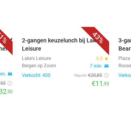
1%
43%
er of
2-gangen keuzelunch bij Lake's
3-ga
her
Leisure
Bear
Lake's Leisure
Plaza
9.5
star
Bergen op Zoom
Roose
7 min.
directions_car
min.
directions_car
Verkocht: 400
€20
,85
Verko
Regulier
€11
€55
,95
32
,50