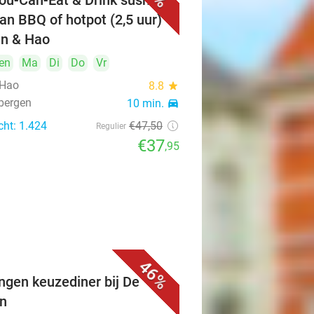
You-Can-Eat & Drink sushi en
an BBQ of hotpot (2,5 uur)
Xin & Hao
en
Ma
Di
Do
Vr
 Hao
8.8
star
bergen
10 min.
directions_car
cht: 1.424
€47
,50
Regulier
€37
,95
46%
ngen keuzediner bij De
n