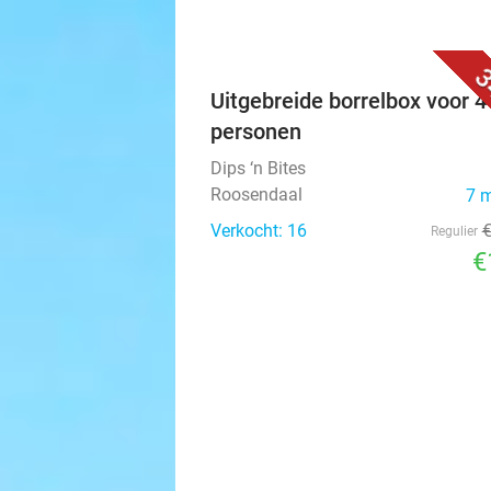
3
Uitgebreide borrelbox voor 4
personen
Dips ‘n Bites
Roosendaal
7 
Verkocht: 16
Regulier
€