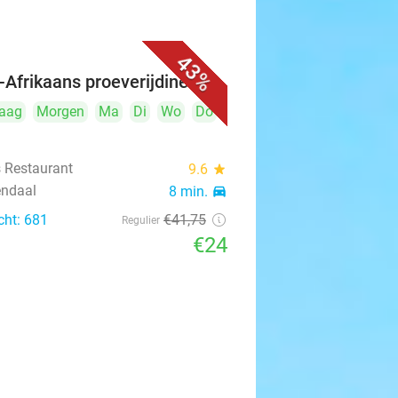
43%
-Afrikaans proeverijdiner
aag
Morgen
Ma
Di
Wo
Do
s Restaurant
9.6
star
ndaal
8 min.
directions_car
cht: 681
€41
,75
Regulier
€24