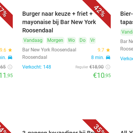
7%
42%
Burger naar keuze + friet +
Bier-
mayonaise bij Bar New York
tapa
Roosendaal
Vand
Vandaag
Morgen
Wo
Do
Vr
Bar N
Roose
Bar New York Roosendaal
9.6
star
9.7
star
Roosendaal
min.
directions_car
8 min.
directions_car
Verko
,65
Verkocht: 148
€18
,90
Regulier
11
€10
,95
,95
4%
35%