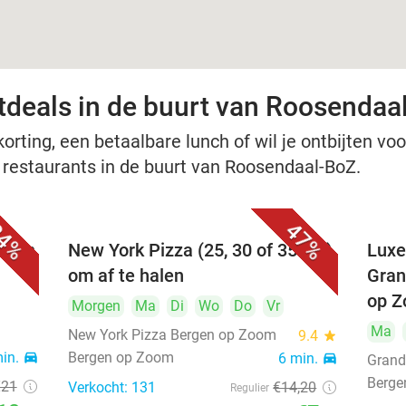
tdeals in de buurt van Roosendaa
rting, een betaalbare lunch of wil je ontbijten voor
e restaurants in de buurt van Roosendaal-BoZ.
4%
47%
ergen
New York Pizza (25, 30 of 35 cm)
Luxe 
om af te halen
Gran
op 
Morgen
Ma
Di
Wo
Do
Vr
Ma
New York Pizza Bergen op Zoom
9.4
star
min.
directions_car
Bergen op Zoom
6 min.
directions_car
Grand
Berge
€21
Verkocht: 131
€14
,20
Regulier