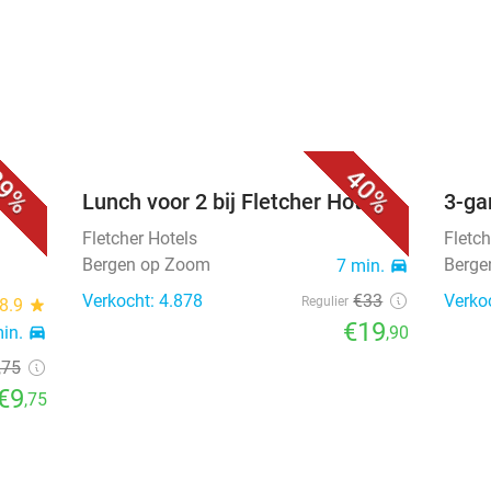
9%
40%
Lunch voor 2 bij Fletcher Hotels
3-ga
Fletcher Hotels
Fletch
Bergen op Zoom
Berge
7 min.
directions_car
Verkocht: 4.878
€33
Verko
Regulier
8.9
star
€19
min.
directions_car
,90
,75
€9
,75