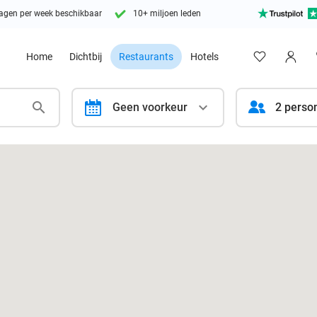
agen per week beschikbaar
10+ miljoen leden
Home
Dichtbij
Restaurants
Hotels
calendar
Geen voorkeur
2 perso