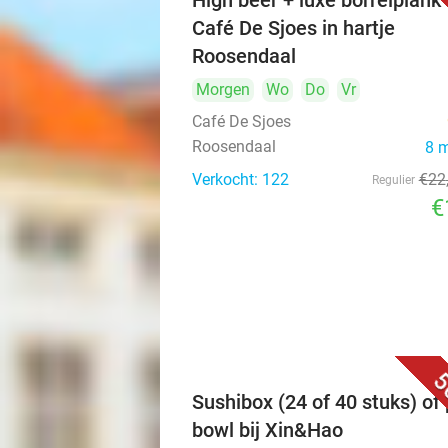
High beer + luxe borrelplank 
Café De Sjoes in hartje
Roosendaal
Morgen
Wo
Do
Vr
Café De Sjoes
Roosendaal
8 
Verkocht: 122
€22
Regulier
€
5
Sushibox (24 of 40 stuks) of
bowl bij Xin&Hao