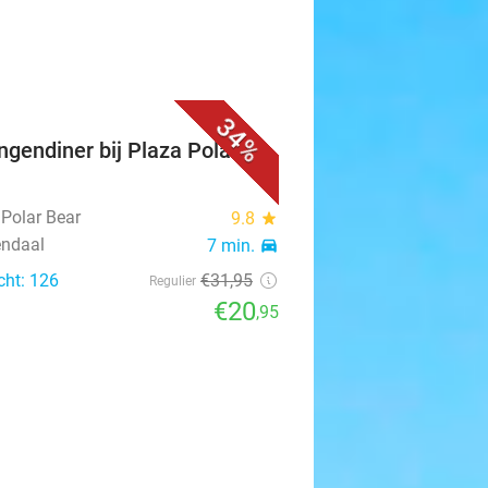
34%
ngendiner bij Plaza Polar
 Polar Bear
9.8
star
ndaal
7 min.
directions_car
cht: 126
€31
,95
Regulier
€20
,95