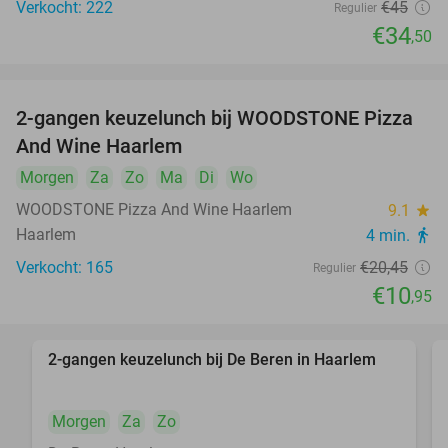
Verkocht: 222
€45
Regulier
€34
,50
2-gangen keuzelunch bij WOODSTONE Pizza
46%
And Wine Haarlem
Morgen
Za
Zo
Ma
Di
Wo
WOODSTONE Pizza And Wine Haarlem
9.1
star
Haarlem
4 min.
directions_walk
Verkocht: 165
€20
,45
Regulier
€10
,95
2-gangen keuzelunch bij De Beren in Haarlem
43%
Morgen
Za
Zo