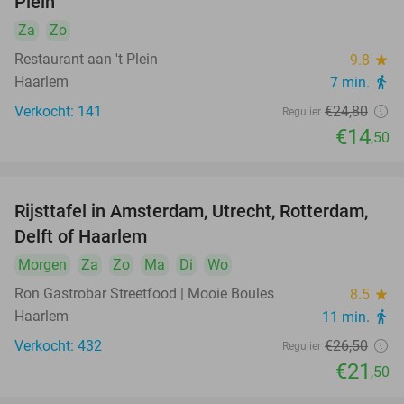
Plein
Za
Zo
Restaurant aan 't Plein
9.8
star
Haarlem
7 min.
directions_walk
Verkocht: 141
€24
,80
Regulier
€14
,50
Rijsttafel in Amsterdam, Utrecht, Rotterdam,
19%
Delft of Haarlem
Morgen
Za
Zo
Ma
Di
Wo
Ron Gastrobar Streetfood | Mooie Boules
8.5
star
Haarlem
11 min.
directions_walk
Verkocht: 432
€26
,50
Regulier
€21
,50