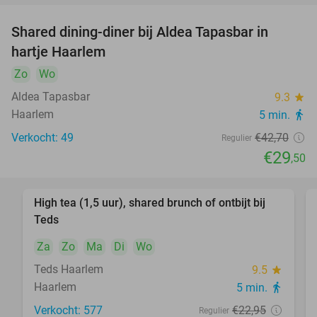
Shared dining-diner bij Aldea Tapasbar in
31%
hartje Haarlem
Zo
Wo
Aldea Tapasbar
9.3
star
Haarlem
5 min.
directions_walk
Verkocht: 49
€42
,70
Regulier
€29
,50
High tea (1,5 uur), shared brunch of ontbijt bij
35%
Teds
Za
Zo
Ma
Di
Wo
Teds Haarlem
9.5
star
Haarlem
5 min.
directions_walk
Verkocht: 577
€22
,95
Regulier