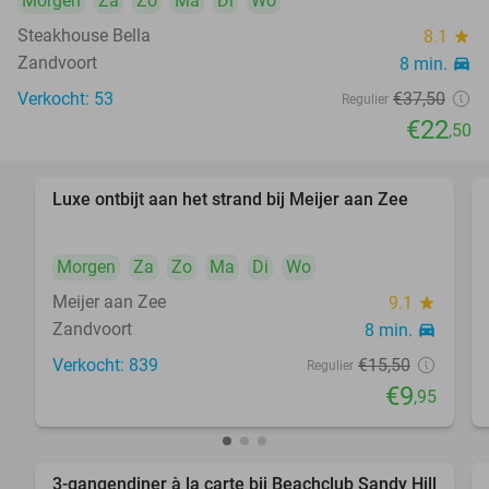
Morgen
Za
Zo
Ma
Di
Wo
Steakhouse Bella
8.1
star
Zandvoort
8 min.
directions_car
Verkocht: 53
€37
,50
Regulier
€22
,50
Luxe ontbijt aan het strand bij Meijer aan Zee
36%
Morgen
Za
Zo
Ma
Di
Wo
Meijer aan Zee
9.1
star
Zandvoort
8 min.
directions_car
Verkocht: 839
€15
,50
Regulier
€9
,95
3-gangendiner à la carte bij Beachclub Sandy Hill