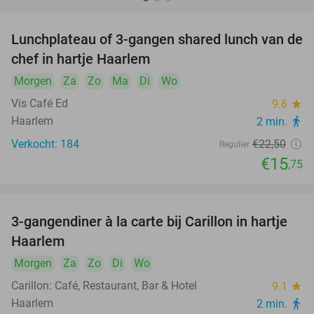
Lunchplateau of 3-gangen shared lunch van de
30%
chef in hartje Haarlem
Morgen
Za
Zo
Ma
Di
Wo
Vis Café Ed
9.6
star
Haarlem
2 min.
directions_walk
Verkocht: 184
€22
,50
Regulier
€15
,75
3-gangendiner à la carte bij Carillon in hartje
28%
Haarlem
Morgen
Za
Zo
Di
Wo
Carillon: Café, Restaurant, Bar & Hotel
9.1
star
Haarlem
2 min.
directions_walk