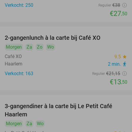
Verkocht: 250
€38
Regulier
€27
,50
2-gangenlunch à la carte bij Café XO
36%
Morgen
Za
Zo
Wo
Café XO
9.5
star
Haarlem
2 min.
directions_walk
Verkocht: 163
€21
,15
Regulier
€13
,50
3-gangendiner à la carte bij Le Petit Café
32%
Haarlem
Morgen
Za
Wo