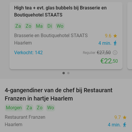
High tea + evt. glas bubbels bij Brasserie en
18%
Boutiquehotel STAATS
Za
Zo
Ma
Di
Wo
Brasserie en Boutiquehotel STAATS
9.6
star
Haarlem
4 min.
directions_walk
Verkocht: 142
€27
,50
Regulier
€22
,50
4-gangendiner van de chef bij Restaurant
23%
Franzen in hartje Haarlem
Morgen
Za
Zo
Wo
Restaurant Franzen
9.7
star
Haarlem
4 min.
directions_walk