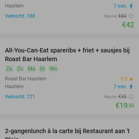
Haarlem
7 min.
directions_walk
Verkocht: 188
€60
Regulier
€42
All-You-Can-Eat spareribs + friet + sausjes bij
44%
Roast Bar Haarlem
Za
Zo
Ma
Di
Wo
Roast Bar Haarlem
9.5
star
Haarlem
7 min.
directions_walk
Verkocht: 721
€35
Regulier
€19
,50
2-gangenlunch à la carte bij Restaurant aan 't
42%