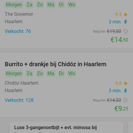
Morgen
Za
Zo
Ma
Di
Wo
The Governor
9.5
star
Haarlem
3 min.
directions_walk
Verkocht: 76
€19
,50
Regulier
€14
,50
Burrito + drankje bij Chidóz in Haarlem
36%
Morgen
Za
Zo
Ma
Di
Wo
Chidóz Haarlem
9.6
star
Haarlem
3 min.
directions_walk
Verkocht: 128
€14
,50
Regulier
€9
,25
Luxe 3-gangenontbijt + evt. mimosa bij
33%