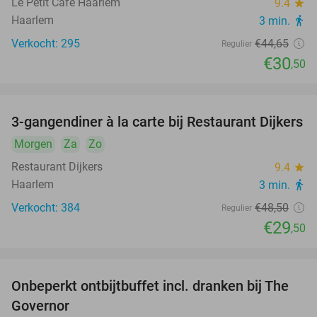
Le Petit Café Haarlem
9.4
star
Haarlem
3 min.
directions_walk
Verkocht: 295
€44
,65
Regulier
€30
,50
3-gangendiner à la carte bij Restaurant Dijkers
39%
Morgen
Za
Zo
Restaurant Dijkers
9.4
star
Haarlem
3 min.
directions_walk
Verkocht: 384
€48
,50
Regulier
€29
,50
Onbeperkt ontbijtbuffet incl. dranken bij The
26%
Governor