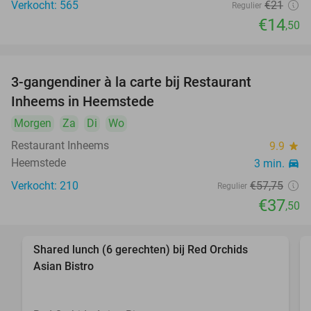
Verkocht: 565
€21
Regulier
€14
,50
3-gangendiner à la carte bij Restaurant
35%
Inheems in Heemstede
Morgen
Za
Di
Wo
Restaurant Inheems
9.9
star
Heemstede
3 min.
directions_car
Verkocht: 210
€57
,75
Regulier
€37
,50
Shared lunch (6 gerechten) bij Red Orchids
27%
Asian Bistro