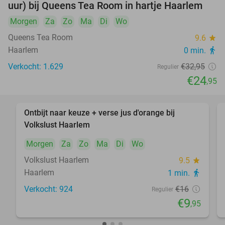
uur) bij Queens Tea Room in hartje Haarlem
food
Morgen
Za
Zo
Ma
Di
Wo
Queens Tea Room
9.6
star
Haarlem
0 min.
directions_walk
Verkocht: 1.629
€32
,95
Regulier
€24
,95
Ontbijt naar keuze + verse jus d'orange bij
38%
Volkslust Haarlem
Morgen
Za
Zo
Ma
Di
Wo
Volkslust Haarlem
9.5
star
Haarlem
1 min.
directions_walk
Verkocht: 924
€16
Regulier
€9
,95