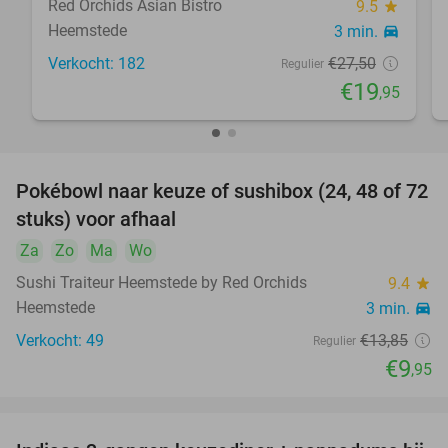
Red Orchids Asian Bistro
9.5
star
Heemstede
3 min.
directions_car
Verkocht: 182
€27
,50
Regulier
€19
,95
Pokébowl naar keuze of sushibox (24, 48 of 72
28%
stuks) voor afhaal
Za
Zo
Ma
Wo
Sushi Traiteur Heemstede by Red Orchids
9.4
star
Heemstede
3 min.
directions_car
Verkocht: 49
€13
,85
Regulier
€9
,95