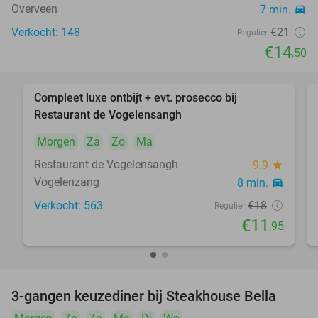
Overveen
7 min.
directions_car
Verkocht: 148
€21
Regulier
€14
,50
Compleet luxe ontbijt + evt. prosecco bij
34%
Restaurant de Vogelensangh
Morgen
Za
Zo
Ma
Restaurant de Vogelensangh
9.9
star
Vogelenzang
8 min.
directions_car
Verkocht: 563
€18
Regulier
€11
,95
3-gangen keuzediner bij Steakhouse Bella
40%