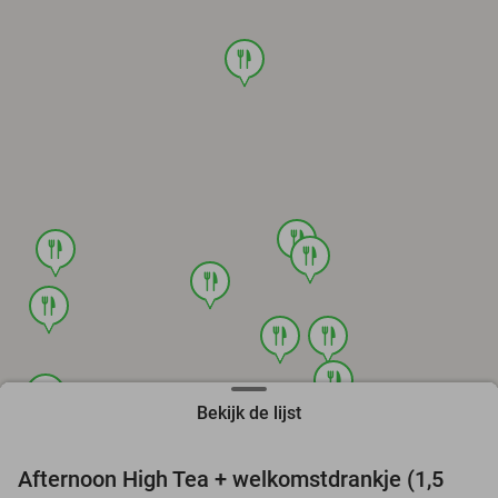
food
food
food
food
food
food
food
food
food
food
Bekijk de lijst
food
food
Afternoon High Tea + welkomstdrankje (1,5
24%
food
food