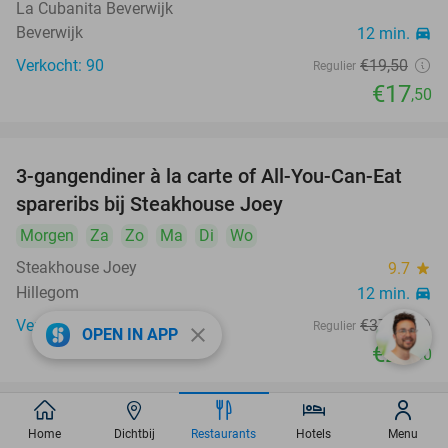
La Cubanita Beverwijk
Beverwijk
12 min.
directions_car
Verkocht: 90
€19
,50
Regulier
€17
,50
3-gangendiner à la carte of All-You-Can-Eat
32%
spareribs bij Steakhouse Joey
Morgen
Za
Zo
Ma
Di
Wo
Steakhouse Joey
9.7
star
Hillegom
12 min.
directions_car
Verkocht: 77
€37
,25
Regulier
close
OPEN IN APP
€25
,50
2-gangendiner à la carte bij Bregje Beinsdorp
12%
Home
Dichtbij
Restaurants
Hotels
Menu