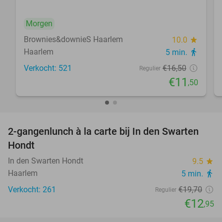
Morgen
Brownies&downieS Haarlem
10.0
star
Haarlem
5 min.
directions_walk
Verkocht: 521
€16
,50
Regulier
€11
,50
2-gangenlunch à la carte bij In den Swarten
34%
Hondt
In den Swarten Hondt
9.5
star
Haarlem
5 min.
directions_walk
Verkocht: 261
€19
,70
Regulier
€12
,95