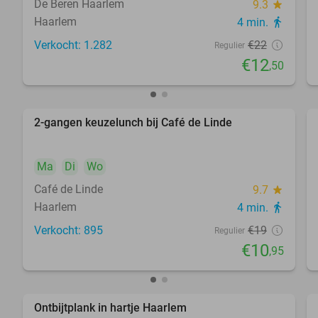
De Beren Haarlem
9.3
star
Haarlem
4 min.
directions_walk
Verkocht: 1.282
€22
Regulier
€12
,50
2-gangen keuzelunch bij Café de Linde
42%
Ma
Di
Wo
Café de Linde
9.7
star
Haarlem
4 min.
directions_walk
Verkocht: 895
€19
Regulier
€10
,95
Ontbijtplank in hartje Haarlem
30%