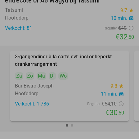
entrecote of A5 Wagyu bij Tatsumi
Tatsumi
9.7
star
Hoofddorp
10 min.
directions_car
Verkocht: 81
€49
Regulier
€32
,50
3-gangendiner à la carte evt. incl onbeperkt
44%
drankarrangement
Za
Zo
Ma
Di
Wo
Bar Bistro Joseph
9.8
star
Hoofddorp
11 min.
directions_car
Verkocht: 1.786
€54
,10
Regulier
€30
,50