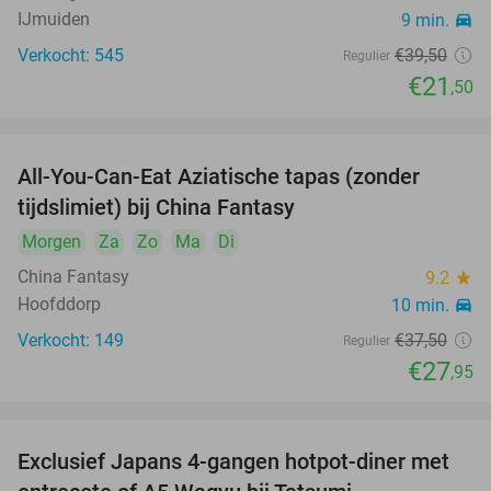
IJmuiden
9 min.
directions_car
Verkocht: 545
€39
,50
Regulier
€21
,50
All-You-Can-Eat Aziatische tapas (zonder
25%
tijdslimiet) bij China Fantasy
Morgen
Za
Zo
Ma
Di
China Fantasy
9.2
star
Hoofddorp
10 min.
directions_car
Verkocht: 149
€37
,50
Regulier
€27
,95
Exclusief Japans 4-gangen hotpot-diner met
34%