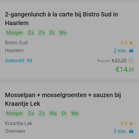
2-gangenlunch à la carte bij Bistro Sud in
35%
Haarlem
Morgen
Za
Zo
Di
Wo
Bistro Sud
9.9
star
Haarlem
2 min.
directions_car
Verkocht: 99
€22
,20
Regulier
€14
,50
Mosselpan + mosselgroenten + sauzen bij
31%
Kraantje Lek
Morgen
Za
Zo
Ma
Di
Wo
Kraantje Lek
9.4
star
Overveen
3 min.
directions_car