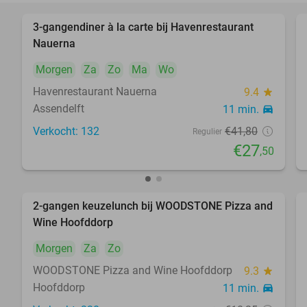
3-gangendiner à la carte bij Havenrestaurant
34%
Nauerna
Morgen
Za
Zo
Ma
Wo
Havenrestaurant Nauerna
9.4
star
Assendelft
11 min.
directions_car
Verkocht: 132
€41
,80
Regulier
€27
,50
2-gangen keuzelunch bij WOODSTONE Pizza and
40%
Wine Hoofddorp
Morgen
Za
Zo
WOODSTONE Pizza and Wine Hoofddorp
9.3
star
Hoofddorp
11 min.
directions_car