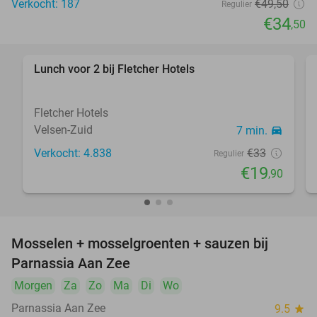
Verkocht: 187
€49
,50
Regulier
€34
,50
Lunch voor 2 bij Fletcher Hotels
40%
Fletcher Hotels
Velsen-Zuid
7 min.
directions_car
Verkocht: 4.838
€33
Regulier
€19
,90
Mosselen + mosselgroenten + sauzen bij
31%
Parnassia Aan Zee
Morgen
Za
Zo
Ma
Di
Wo
Parnassia Aan Zee
9.5
star