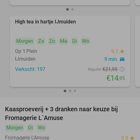
High tea in hartje IJmuiden
32%
Morgen
Za
Zo
Ma
Di
Wo
Op 't Plein
9.7
star
IJmuiden
9 min.
directions_car
Verkocht: 197
€21
,95
Regulier
€14
,95
Kaasproeverij + 3 dranken naar keuze bij
46%
Fromagerie L`Amuse
Morgen
Di
Wo
Fromagerie L'Amuse
9.9
star