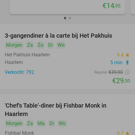
€14
,95
3-gangendiner à la carte bij Het Pakhuis
26%
Morgen
Za
Zo
Di
Wo
Het Pakhuis Haarlem
9.4
star
Haarlem
5 min.
directions_walk
Verkocht: 792
€39
,90
Regulier
€29
,50
'Chef's Table'-diner bij Fishbar Monk in
30%
Haarlem
Morgen
Za
Ma
Di
Wo
Fishbar Monk
9.7
star