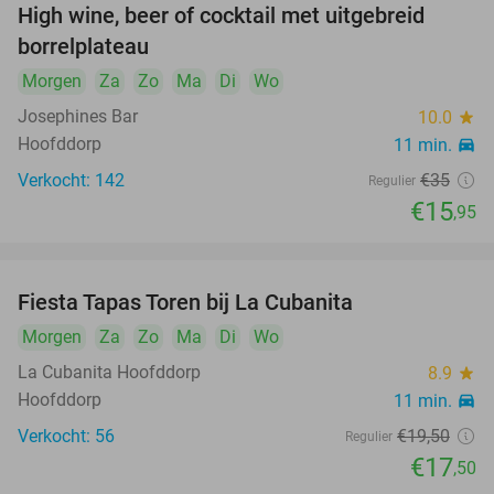
High wine, beer of cocktail met uitgebreid
54%
borrelplateau
Morgen
Za
Zo
Ma
Di
Wo
Josephines Bar
10.0
star
Hoofddorp
11 min.
directions_car
Verkocht: 142
€35
Regulier
€15
,95
Fiesta Tapas Toren bij La Cubanita
10%
Morgen
Za
Zo
Ma
Di
Wo
La Cubanita Hoofddorp
8.9
star
Hoofddorp
11 min.
directions_car
Verkocht: 56
€19
,50
Regulier
€17
,50