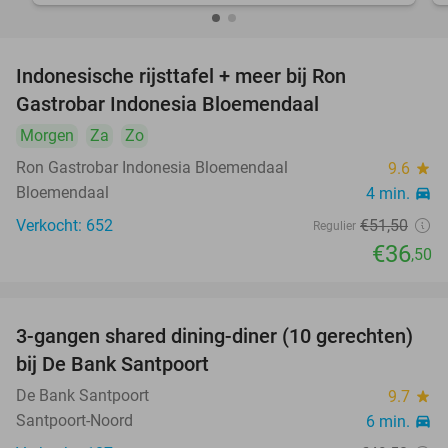
Indonesische rijsttafel + meer bij Ron
29%
Gastrobar Indonesia Bloemendaal
Morgen
Za
Zo
Ron Gastrobar Indonesia Bloemendaal
9.6
star
Bloemendaal
4 min.
directions_car
Verkocht: 652
€51
,50
Regulier
€36
,50
3-gangen shared dining-diner (10 gerechten)
30%
bij De Bank Santpoort
De Bank Santpoort
9.7
star
Santpoort-Noord
6 min.
directions_car