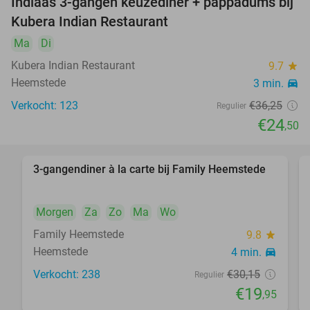
Indiaas 3-gangen keuzediner + pappadums bij
32%
Kubera Indian Restaurant
Ma
Di
Kubera Indian Restaurant
9.7
star
Heemstede
3 min.
directions_car
Verkocht: 123
€36
,25
Regulier
€24
,50
3-gangendiner à la carte bij Family Heemstede
34%
Morgen
Za
Zo
Ma
Wo
Family Heemstede
9.8
star
Heemstede
4 min.
directions_car
Verkocht: 238
€30
,15
Regulier
€19
,95