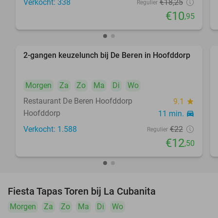
Verkocht: 338
€18
,25
Regulier
€10
,95
2-gangen keuzelunch bij De Beren in Hoofddorp
43%
Morgen
Za
Zo
Ma
Di
Wo
Restaurant De Beren Hoofddorp
9.1
star
Hoofddorp
11 min.
directions_car
Verkocht: 1.588
€22
Regulier
€12
,50
Fiesta Tapas Toren bij La Cubanita
10%
Morgen
Za
Zo
Ma
Di
Wo