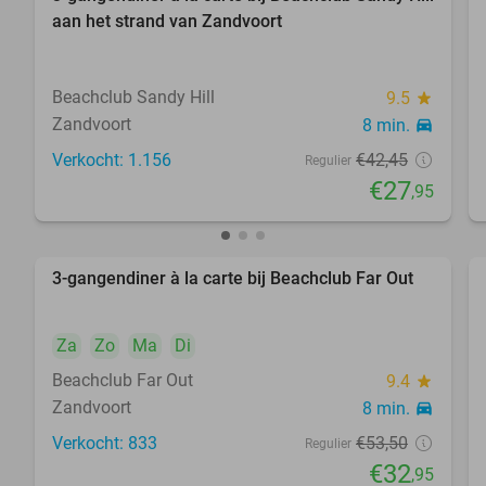
34%
aan het strand van Zandvoort
Beachclub Sandy Hill
9.5
star
Zandvoort
8 min.
directions_car
Verkocht: 1.156
€42
,45
Regulier
€27
,95
3-gangendiner à la carte bij Beachclub Far Out
38%
Za
Zo
Ma
Di
Beachclub Far Out
9.4
star
Zandvoort
8 min.
directions_car
Verkocht: 833
€53
,50
Regulier
€32
,95