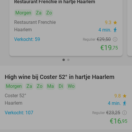
Restaurant Frenchie in hartje Haarlem
Morgen
Za
Zo
Restaurant Frenchie
9.3
star
Haarlem
4 min.
directions_walk
Verkocht: 59
€29
,50
Regulier
€19
,75
High wine bij Coster 52° in hartje Haarlem
27%
Morgen
Za
Zo
Ma
Di
Wo
Coster 52°
9.8
star
Haarlem
4 min.
directions_walk
Verkocht: 107
€23
,25
Regulier
€16
,95