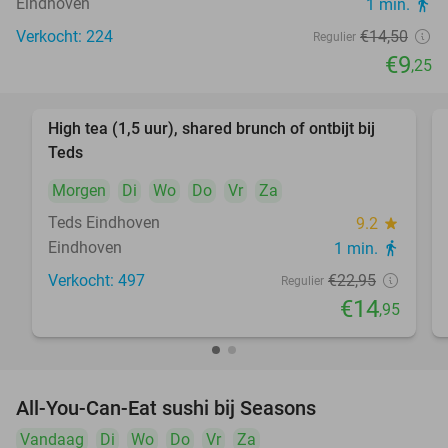
Eindhoven
1 min.
directions_walk
Verkocht: 224
€14
,50
Regulier
€9
,25
High tea (1,5 uur), shared brunch of ontbijt bij
35%
Teds
Morgen
Di
Wo
Do
Vr
Za
Teds Eindhoven
9.2
star
Eindhoven
1 min.
directions_walk
Verkocht: 497
€22
,95
Regulier
€14
,95
All-You-Can-Eat sushi bij Seasons
14%
Vandaag
Di
Wo
Do
Vr
Za