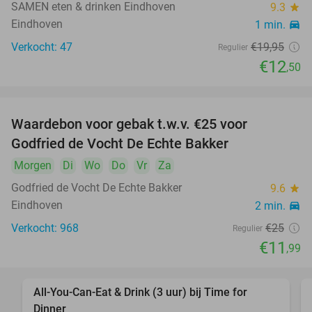
SAMEN eten & drinken Eindhoven
9.3
star
Eindhoven
1 min.
directions_car
Verkocht: 47
€19
,95
Regulier
€12
,50
Waardebon voor gebak t.w.v. €25 voor
52%
Godfried de Vocht De Echte Bakker
Morgen
Di
Wo
Do
Vr
Za
Godfried de Vocht De Echte Bakker
9.6
star
Eindhoven
2 min.
directions_car
Verkocht: 968
€25
Regulier
€11
,99
All-You-Can-Eat & Drink (3 uur) bij Time for
19%
Dinner