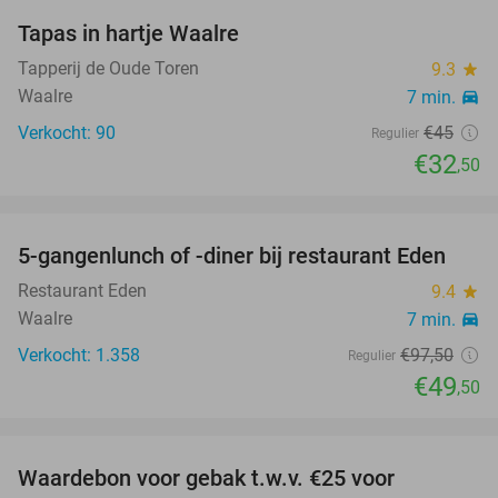
Tapas in hartje Waalre
28%
Tapperij de Oude Toren
9.3
star
Waalre
7 min.
directions_car
Verkocht: 90
€45
Regulier
€32
,50
5-gangenlunch of -diner bij restaurant Eden
49%
Restaurant Eden
9.4
star
Waalre
7 min.
directions_car
Verkocht: 1.358
€97
,50
Regulier
€49
,50
Waardebon voor gebak t.w.v. €25 voor
52%