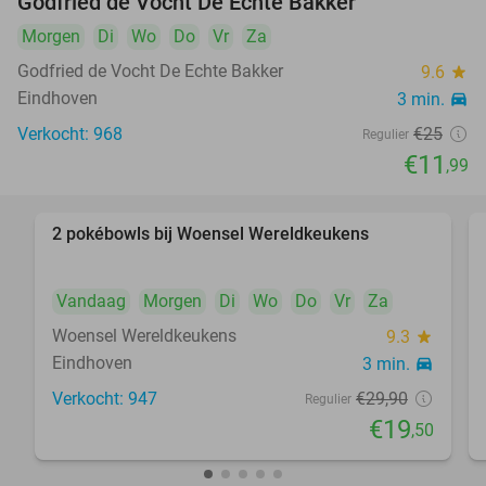
Godfried de Vocht De Echte Bakker
Morgen
Di
Wo
Do
Vr
Za
Godfried de Vocht De Echte Bakker
9.6
star
Eindhoven
3 min.
directions_car
Verkocht: 968
€25
Regulier
€11
,99
2 pokébowls bij Woensel Wereldkeukens
35%
Vandaag
Morgen
Di
Wo
Do
Vr
Za
Woensel Wereldkeukens
9.3
star
Eindhoven
3 min.
directions_car
Verkocht: 947
€29
,90
Regulier
€19
,50