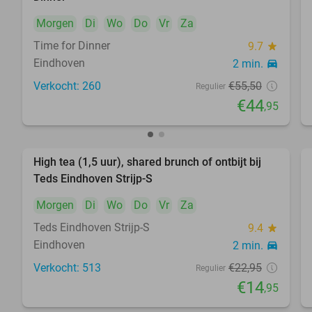
Morgen
Di
Wo
Do
Vr
Za
Time for Dinner
9.7
star
Eindhoven
2 min.
directions_car
food
Verkocht: 260
€55
,50
Regulier
€44
,95
High tea (1,5 uur), shared brunch of ontbijt bij
35%
Teds Eindhoven Strijp-S
Morgen
Di
Wo
Do
Vr
Za
Teds Eindhoven Strijp-S
9.4
star
Eindhoven
2 min.
directions_car
Verkocht: 513
€22
,95
Regulier
food
€14
,95