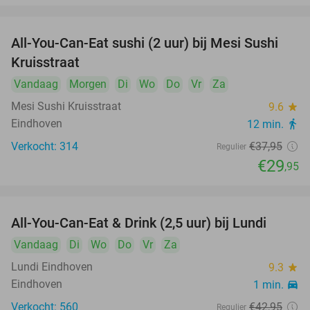
food
All-You-Can-Eat sushi (2 uur) bij Mesi Sushi
21%
Kruisstraat
Vandaag
Morgen
Di
Wo
Do
Vr
Za
food
Mesi Sushi Kruisstraat
9.6
star
Eindhoven
12 min.
directions_walk
Verkocht: 314
€37
,95
Regulier
€29
,95
All-You-Can-Eat & Drink (2,5 uur) bij Lundi
14%
Vandaag
Di
Wo
Do
Vr
Za
Lundi Eindhoven
9.3
star
Eindhoven
1 min.
directions_car
Verkocht: 560
€42
,95
Regulier