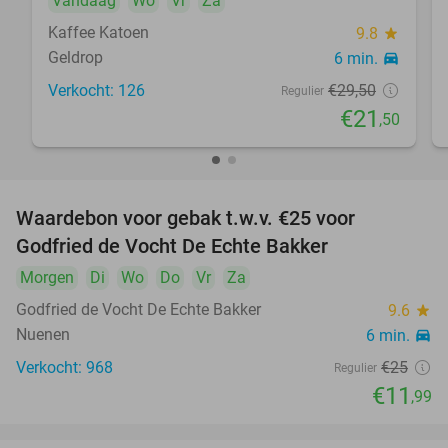
Vandaag
Wo
Vr
Za
Kaffee Katoen
9.8
star
Geldrop
6 min.
directions_car
Verkocht: 126
€29
,50
Regulier
€21
,50
Waardebon voor gebak t.w.v. €25 voor
52%
Godfried de Vocht De Echte Bakker
Morgen
Di
Wo
Do
Vr
Za
Godfried de Vocht De Echte Bakker
9.6
star
Nuenen
6 min.
directions_car
Verkocht: 968
€25
Regulier
€11
,99