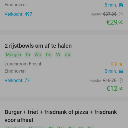
Eindhoven
5 min.
directions_car
Verkocht: 497
€37
,95
Regulier
€29
,95
2 rijstbowls om af te halen
33%
Morgen
Di
Wo
Do
Vr
Za
Lunchroom Freshh
9.9
star
Eindhoven
5 min.
directions_car
Verkocht: 77
€18
,70
Regulier
€12
,50
Burger + friet + frisdrank of pizza + frisdrank
39%
voor afhaal