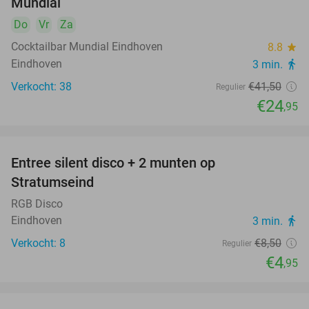
Mundial
Do
Vr
Za
Cocktailbar Mundial Eindhoven
8.8
star
Eindhoven
3 min.
directions_walk
Verkocht: 38
€41
,50
Regulier
€24
,95
Entree silent disco + 2 munten op
42%
Stratumseind
RGB Disco
Eindhoven
3 min.
directions_walk
Verkocht: 8
€8
,50
Regulier
€4
,95