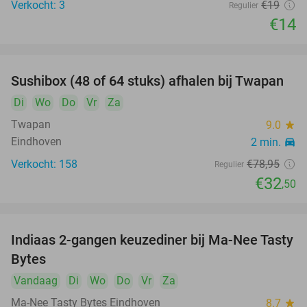
Verkocht: 3
€19
Regulier
€14
Sushibox (48 of 64 stuks) afhalen bij Twapan
59%
Di
Wo
Do
Vr
Za
Twapan
9.0
star
Eindhoven
2 min.
directions_car
Verkocht: 158
€78
,95
Regulier
€32
,50
Indiaas 2-gangen keuzediner bij Ma-Nee Tasty
37%
Bytes
Vandaag
Di
Wo
Do
Vr
Za
Ma-Nee Tasty Bytes Eindhoven
8.7
star