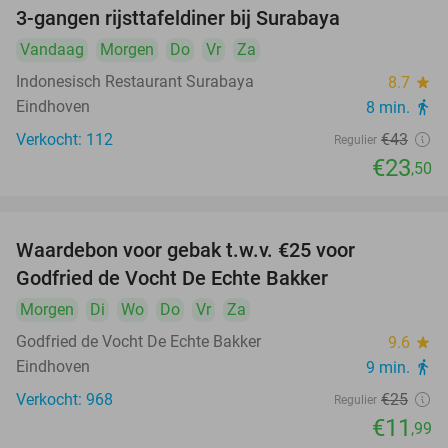
3-gangen rijsttafeldiner bij Surabaya
45%
Vandaag
Morgen
Do
Vr
Za
Indonesisch Restaurant Surabaya
8.7
star
Eindhoven
8 min.
directions_walk
Verkocht: 112
€43
Regulier
€23
,50
Waardebon voor gebak t.w.v. €25 voor
52%
Godfried de Vocht De Echte Bakker
Morgen
Di
Wo
Do
Vr
Za
Godfried de Vocht De Echte Bakker
9.6
star
Eindhoven
9 min.
directions_walk
Verkocht: 968
€25
Regulier
€11
,99
food