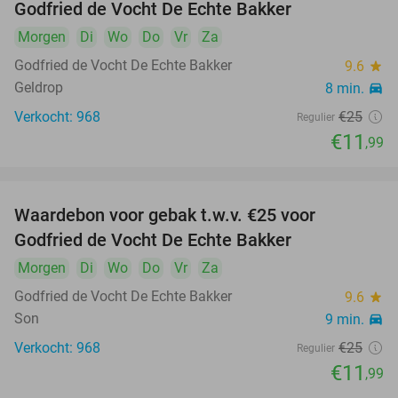
Godfried de Vocht De Echte Bakker
Morgen
Di
Wo
Do
Vr
Za
Godfried de Vocht De Echte Bakker
9.6
star
Geldrop
8 min.
directions_car
Verkocht: 968
€25
Regulier
€11
,99
Waardebon voor gebak t.w.v. €25 voor
52%
Godfried de Vocht De Echte Bakker
Morgen
Di
Wo
Do
Vr
Za
Godfried de Vocht De Echte Bakker
9.6
star
Son
9 min.
directions_car
Verkocht: 968
€25
Regulier
€11
,99