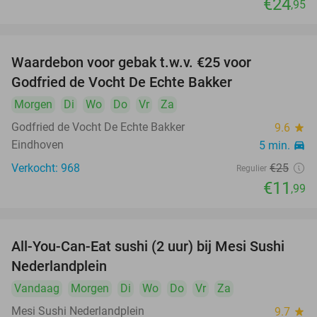
€24
,95
Waardebon voor gebak t.w.v. €25 voor
52%
Godfried de Vocht De Echte Bakker
Morgen
Di
Wo
Do
Vr
Za
Godfried de Vocht De Echte Bakker
9.6
star
Eindhoven
5 min.
directions_car
Verkocht: 968
€25
Regulier
€11
,99
All-You-Can-Eat sushi (2 uur) bij Mesi Sushi
21%
Nederlandplein
Vandaag
Morgen
Di
Wo
Do
Vr
Za
Mesi Sushi Nederlandplein
9.7
star