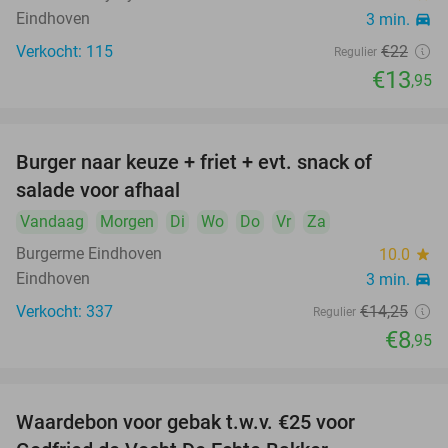
Eindhoven
3 min.
directions_car
Verkocht: 115
€22
Regulier
€13
,95
Burger naar keuze + friet + evt. snack of
37%
salade voor afhaal
Vandaag
Morgen
Di
Wo
Do
Vr
Za
Burgerme Eindhoven
10.0
star
Eindhoven
3 min.
directions_car
Verkocht: 337
€14
,25
Regulier
€8
,95
Waardebon voor gebak t.w.v. €25 voor
52%