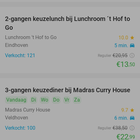
2-gangen keuzelunch bij Lunchroom ´t Hof to
36%
Go
Lunchroom 't Hof to Go
10.0
star
Eindhoven
5 min.
directions_car
Verkocht: 121
€20
,95
Regulier
€13
,50
3-gangen keuzediner bij Madras Curry House
40%
Vandaag
Di
Wo
Do
Vr
Za
Madras Curry House
9.7
star
Veldhoven
6 min.
directions_car
Verkocht: 100
€38
,50
Regulier
€22
,99