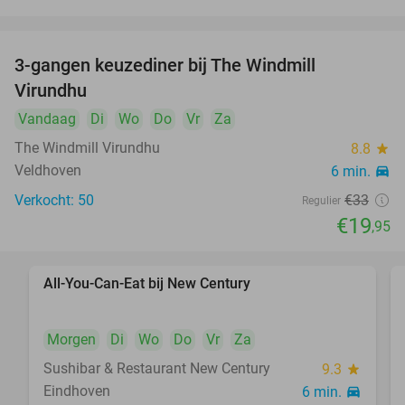
3-gangen keuzediner bij The Windmill
40%
Virundhu
Vandaag
Di
Wo
Do
Vr
Za
The Windmill Virundhu
8.8
star
Veldhoven
6 min.
directions_car
Verkocht: 50
€33
Regulier
€19
,95
All-You-Can-Eat bij New Century
21%
Morgen
Di
Wo
Do
Vr
Za
Sushibar & Restaurant New Century
9.3
star
Eindhoven
6 min.
directions_car