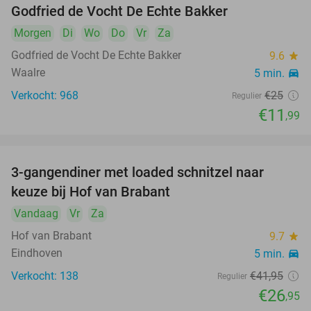
Godfried de Vocht De Echte Bakker
Morgen
Di
Wo
Do
Vr
Za
Godfried de Vocht De Echte Bakker
9.6
star
Waalre
5 min.
directions_car
Verkocht: 968
€25
Regulier
€11
,99
3-gangendiner met loaded schnitzel naar
36%
keuze bij Hof van Brabant
Vandaag
Vr
Za
Hof van Brabant
9.7
star
Eindhoven
5 min.
directions_car
Verkocht: 138
€41
,95
Regulier
€26
,95