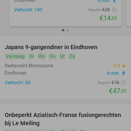
Eindhoven
6 min.
directions_walk
Verkocht: 145
€28
Regulier
€14
,95
Japans 9-gangendiner in Eindhoven
39%
Vandaag
Di
Wo
Do
Vr
Za
Restaurant Momoyama
9.8
star
Eindhoven
6 min.
directions_walk
Verkocht: 60
€78
Regulier
€47
,95
Onbeperkt Aziatisch-Franse fusiongerechten
19%
bij Le Meiling