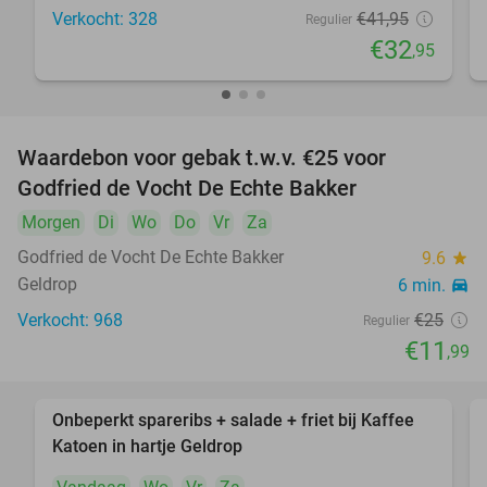
Verkocht: 328
€41
,95
Regulier
€32
,95
Waardebon voor gebak t.w.v. €25 voor
52%
Godfried de Vocht De Echte Bakker
Morgen
Di
Wo
Do
Vr
Za
Godfried de Vocht De Echte Bakker
9.6
star
Geldrop
6 min.
directions_car
Verkocht: 968
€25
Regulier
€11
,99
Onbeperkt spareribs + salade + friet bij Kaffee
27%
Katoen in hartje Geldrop