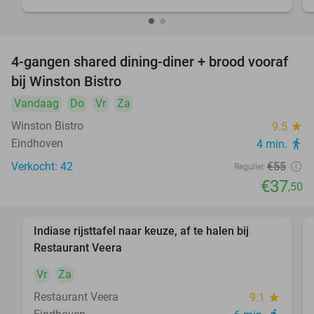
4-gangen shared dining-diner + brood vooraf
32%
bij Winston Bistro
Vandaag
Do
Vr
Za
Winston Bistro
9.5
star
Eindhoven
4 min.
directions_walk
Verkocht: 42
€55
Regulier
€37
,50
Indiase rijsttafel naar keuze, af te halen bij
food
47%
Restaurant Veera
Vr
Za
Restaurant Veera
9.1
star