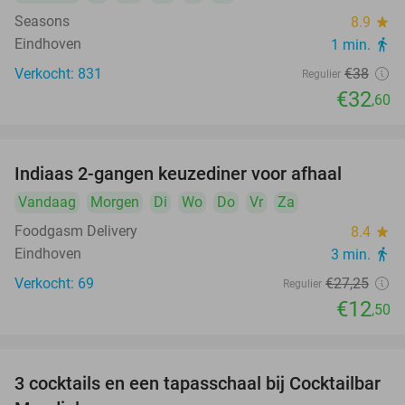
Seasons
8.9
star
Eindhoven
1 min.
directions_walk
Verkocht: 831
€38
Regulier
€32
,60
Indiaas 2-gangen keuzediner voor afhaal
54%
Vandaag
Morgen
Di
Wo
Do
Vr
Za
Foodgasm Delivery
8.4
star
Eindhoven
3 min.
directions_walk
Verkocht: 69
€27
,25
Regulier
€12
,50
3 cocktails en een tapasschaal bij Cocktailbar
40%