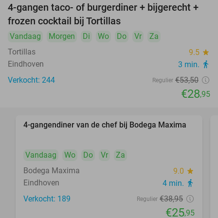
4-gangen taco- of burgerdiner + bijgerecht +
46%
frozen cocktail bij Tortillas
Vandaag
Morgen
Di
Wo
Do
Vr
Za
Tortillas
9.5
star
Eindhoven
3 min.
directions_walk
Verkocht: 244
€53
,50
Regulier
€28
,95
4-gangendiner van de chef bij Bodega Maxima
33%
Vandaag
Wo
Do
Vr
Za
Bodega Maxima
9.0
star
Eindhoven
4 min.
directions_walk
Verkocht: 189
€38
,95
Regulier
€25
,95