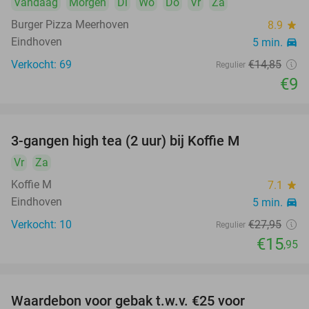
Vandaag
Morgen
Di
Wo
Do
Vr
Za
Burger Pizza Meerhoven
8.9
star
Eindhoven
5 min.
directions_car
Verkocht: 69
€14
,85
Regulier
€9
food
3-gangen high tea (2 uur) bij Koffie M
43%
Vr
Za
Koffie M
7.1
star
Eindhoven
5 min.
directions_car
Verkocht: 10
€27
,95
Regulier
€15
,95
Waardebon voor gebak t.w.v. €25 voor
52%