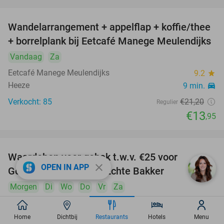
Wandelarrangement + appelflap + koffie/thee
34%
+ borrelplank bij Eetcafé Manege Meulendijks
Vandaag
Za
Eetcafé Manege Meulendijks
9.2
star
Heeze
9 min.
directions_car
Verkocht: 85
€21
,20
Regulier
€13
,95
Waardebon voor gebak t.w.v. €25 voor
52%
close
OPEN IN APP
Godfried de Vocht De Echte Bakker
Morgen
Di
Wo
Do
Vr
Za
Godfried de Vocht De Echte Bakker
9.6
star
Valkenswaard
11 min.
directions_car
Home
Dichtbij
Restaurants
Hotels
Menu