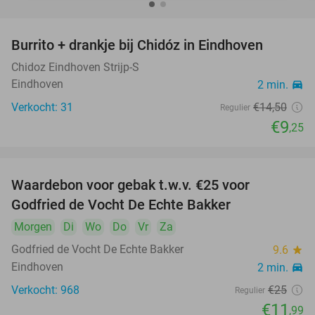
Burrito + drankje bij Chidóz in Eindhoven
36%
Chidoz Eindhoven Strijp-S
Eindhoven
2 min.
directions_car
Verkocht: 31
€14
,50
Regulier
€9
,25
Waardebon voor gebak t.w.v. €25 voor
52%
Godfried de Vocht De Echte Bakker
food
Morgen
Di
Wo
Do
Vr
Za
Godfried de Vocht De Echte Bakker
9.6
star
Eindhoven
2 min.
directions_car
food
Verkocht: 968
€25
Regulier
€11
,99