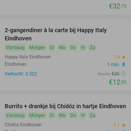
€32
,75
2-gangendiner à la carte bij Happy Italy
35%
Eindhoven
Vandaag
Morgen
Di
Wo
Do
Vr
Za
Happy Italy Eindhoven
7.9
star
Eindhoven
1 min.
directions_walk
Verkocht: 3.322
€20
Regulier
€12
,95
Burrito + drankje bij Chidóz in hartje Eindhoven
36%
Vandaag
Morgen
Di
Wo
Do
Vr
Za
Chidóz Eindhoven
9.1
star