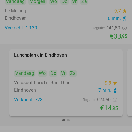
Vandaag
Morgen
Wo
Do
Vr
Za
Le Meiling
9.7
star
Eindhoven
6 min.
directions_walk
Verkocht: 1.139
€41
,80
Regulier
€33
,95
Lunchplank in Eindhoven
39%
Vandaag
Wo
Do
Vr
Za
Velosoof Lunch - Bar - Diner
9.9
star
Eindhoven
7 min.
directions_walk
Verkocht: 723
€24
,50
Regulier
€14
,95