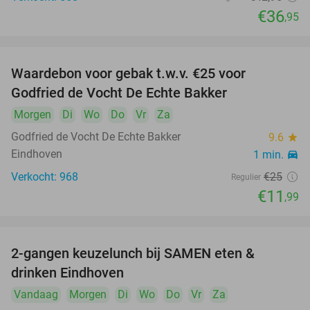
€36
,95
Waardebon voor gebak t.w.v. €25 voor
52%
Godfried de Vocht De Echte Bakker
Morgen
Di
Wo
Do
Vr
Za
Godfried de Vocht De Echte Bakker
9.6
star
Eindhoven
1 min.
directions_car
Verkocht: 968
€25
Regulier
€11
,99
2-gangen keuzelunch bij SAMEN eten &
37%
drinken Eindhoven
Vandaag
Morgen
Di
Wo
Do
Vr
Za