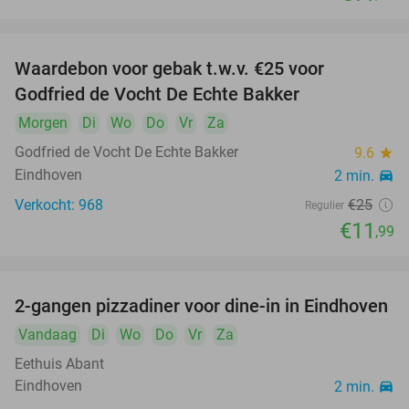
food
food
Waardebon voor gebak t.w.v. €25 voor
52%
Godfried de Vocht De Echte Bakker
Morgen
Di
Wo
Do
Vr
Za
food
Godfried de Vocht De Echte Bakker
food
9.6
star
food
Eindhoven
2 min.
directions_car
food
Verkocht: 968
€25
Regulier
food
€11
,99
food
2-gangen pizzadiner voor dine-in in Eindhoven
26%
Vandaag
Di
Wo
Do
Vr
Za
Eethuis Abant
Eindhoven
2 min.
directions_car