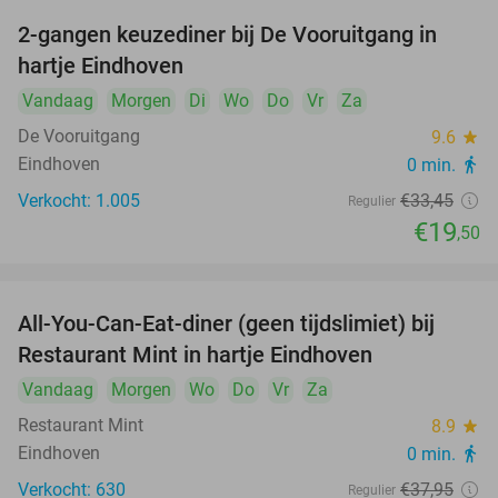
2-gangen keuzediner bij De Vooruitgang in
42%
hartje Eindhoven
Vandaag
Morgen
Di
Wo
Do
Vr
Za
De Vooruitgang
9.6
star
Eindhoven
0 min.
directions_walk
Verkocht: 1.005
€33
,45
Regulier
€19
,50
All-You-Can-Eat-diner (geen tijdslimiet) bij
14%
Restaurant Mint in hartje Eindhoven
Vandaag
Morgen
Wo
Do
Vr
Za
Restaurant Mint
8.9
star
Eindhoven
0 min.
directions_walk
Verkocht: 630
€37
,95
Regulier