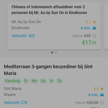
Chinees of Indonesisch afhaaldiner voor 2
50%
personen bij Mr. Au by Sun On in Eindhoven
Mr. Au by Sun On
9.7
star
Eindhoven
4 min.
directions_car
Verkocht: 402
€35
Regulier
€17
,50
Mediterraan 3-gangen keuzediner bij Sint
23%
Maria
Vandaag
Di
Wo
Do
Vr
Za
Sint Maria
9.8
star
Waalre
4 min.
directions_car
Verkocht: 278
€32
,50
Regulier