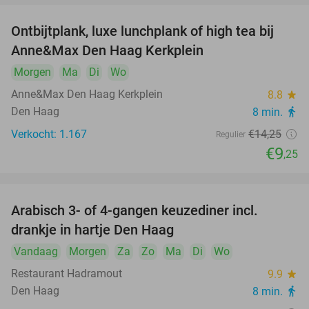
Ontbijtplank, luxe lunchplank of high tea bij
35%
Anne&Max Den Haag Kerkplein
Morgen
Ma
Di
Wo
Anne&Max Den Haag Kerkplein
8.8
star
Den Haag
8 min.
directions_walk
Verkocht: 1.167
€14
,25
Regulier
€9
,25
Arabisch 3- of 4-gangen keuzediner incl.
25%
drankje in hartje Den Haag
Vandaag
Morgen
Za
Zo
Ma
Di
Wo
Restaurant Hadramout
9.9
star
Den Haag
8 min.
directions_walk