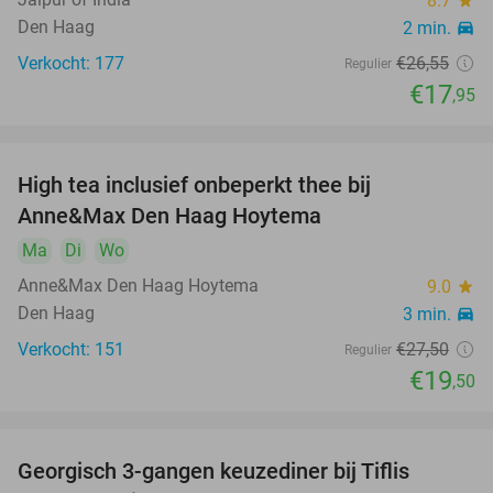
8.7
star
Den Haag
2 min.
directions_car
Verkocht: 177
€26
,55
Regulier
€17
,95
High tea inclusief onbeperkt thee bij
29%
Anne&Max Den Haag Hoytema
Ma
Di
Wo
Anne&Max Den Haag Hoytema
9.0
star
Den Haag
3 min.
directions_car
Verkocht: 151
€27
,50
Regulier
€19
,50
Georgisch 3-gangen keuzediner bij Tiflis
51%