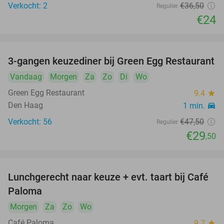
Verkocht: 2
€36
,50
Regulier
€24
3-gangen keuzediner bij Green Egg Restaurant
38%
Vandaag
Morgen
Za
Zo
Di
Wo
Green Egg Restaurant
9.4
star
Den Haag
1 min.
directions_car
Verkocht: 56
€47
,50
Regulier
€29
,50
Lunchgerecht naar keuze + evt. taart bij Café
28%
Paloma
Morgen
Za
Zo
Wo
Café Paloma
9.7
star