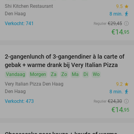
Shi Kitchen Restaurant
9.5
star
Den Haag
8 min.
directions_walk
Verkocht: 741
€29
,45
Regulier
€14
,95
2-gangenlunch of 3-gangendiner à la carte of
38%
gebak + warme drank bij Very Italian Pizza
Vandaag
Morgen
Za
Zo
Ma
Di
Wo
Very Italian Pizza Den Haag
9.2
star
Den Haag
8 min.
directions_walk
Verkocht: 473
€24
,30
Regulier
€14
,95