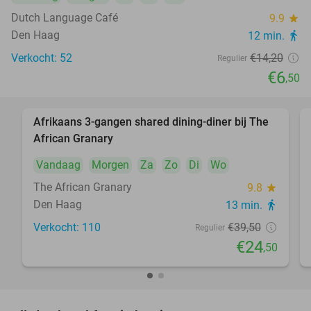
Dutch Language Café
9.9
star
Den Haag
12 min.
directions_walk
Verkocht: 52
€14
,20
Regulier
€6
,50
Afrikaans 3-gangen shared dining-diner bij The
38%
African Granary
Vandaag
Morgen
Za
Zo
Di
Wo
The African Granary
9.8
star
Den Haag
13 min.
directions_walk
Verkocht: 110
€39
,50
Regulier
€24
,50