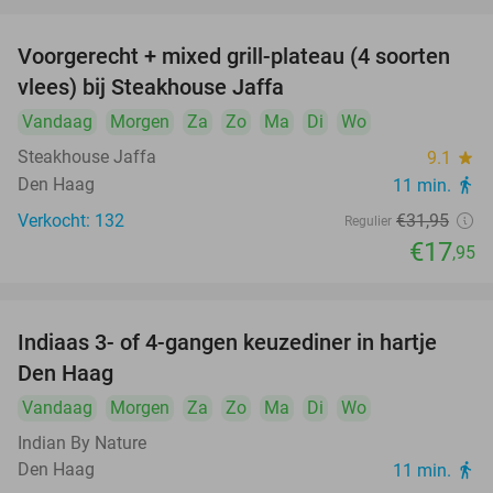
Voorgerecht + mixed grill-plateau (4 soorten
44%
vlees) bij Steakhouse Jaffa
Vandaag
Morgen
Za
Zo
Ma
Di
Wo
Steakhouse Jaffa
9.1
star
Den Haag
11 min.
directions_walk
Verkocht: 132
€31
,95
Regulier
€17
,95
Indiaas 3- of 4-gangen keuzediner in hartje
26%
Den Haag
Vandaag
Morgen
Za
Zo
Ma
Di
Wo
Indian By Nature
Den Haag
11 min.
directions_walk