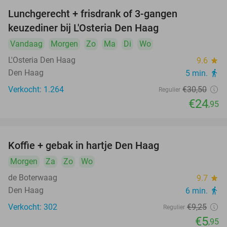
Lunchgerecht + frisdrank of 3-gangen
18%
keuzediner bij L'Osteria Den Haag
Vandaag
Morgen
Zo
Ma
Di
Wo
L'Osteria Den Haag
9.6
star
Den Haag
5 min.
directions_walk
Verkocht: 1.264
€30
,50
Regulier
€24
,95
Koffie + gebak in hartje Den Haag
36%
Morgen
Za
Zo
Wo
de Boterwaag
9.7
star
Den Haag
6 min.
directions_walk
Verkocht: 302
€9
,25
Regulier
€5
,95