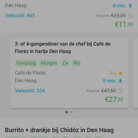
Den Haag
8 min.
directions_walk
Verkocht: 465
€23
,25
Regulier
€11
,95
3- of 4-gangendiner van de chef bij Café de
42%
Florèz in hartje Den Haag
Vandaag
Morgen
Za
Wo
Café de Florèz
9.6
star
Den Haag
9 min.
directions_walk
Verkocht: 334
€47
,50
Regulier
€27
,50
Burrito + drankje bij Chidóz in Den Haag
36%