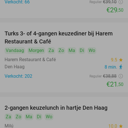
Verkocht: 66
€39
,10
Regulier
€29
,50
Turks 3- of 4-gangen keuzediner bij Harem
45%
Restaurant & Café
Vandaag
Morgen
Za
Zo
Ma
Di
Wo
Harem Restaurant & Café
9.5
star
Den Haag
8 min.
directions_walk
Verkocht: 202
€38
,88
Regulier
€21
,50
2-gangen keuzelunch in hartje Den Haag
49%
Za
Zo
Ma
Di
Wo
Milú
10.0
star