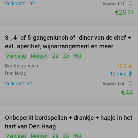
Verkocht: 102
€40
Regulier
€29
,50
3-, 4- of 5-gangenlunch of -diner van de chef +
27%
evt. aperitief, wijnarrangement en meer
Vandaag
Morgen
Za
Zo
Wo
Bar Bistro Veen
10.0
star
Den Haag
12 min.
directions_walk
Verkocht: 62
€60
Regulier
€44
Onbeperkt bordspellen + drankje + hapje in het
54%
hart van Den Haag
Vandaag
Morgen
Za
Zo
Wo