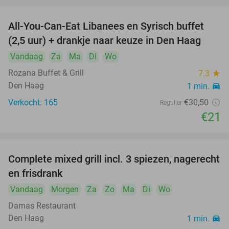
All-You-Can-Eat Libanees en Syrisch buffet
31%
(2,5 uur) + drankje naar keuze in Den Haag
Vandaag
Za
Ma
Di
Wo
Rozana Buffet & Grill
7.3
star
Den Haag
1 min.
directions_car
Verkocht: 165
€30
,50
Regulier
€21
Complete mixed grill incl. 3 spiezen, nagerecht
34%
en frisdrank
Vandaag
Morgen
Za
Zo
Ma
Di
Wo
Damas Restaurant
Den Haag
1 min.
directions_car