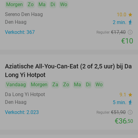
Morgen
Zo
Ma
Di
Wo
Sereno Den Haag
10.0
star
Den Haag
2 min.
directions_walk
Verkocht: 367
€17
,40
Regulier
€10
Aziatische All-You-Can-Eat (2 of 2,5 uur) bij Da
30%
Long Yi Hotpot
Vandaag
Morgen
Za
Zo
Ma
Di
Wo
Da Long Yi Hotpot
9.1
star
Den Haag
5 min.
directions_walk
Verkocht: 2.023
€51
,90
Regulier
€36
,50