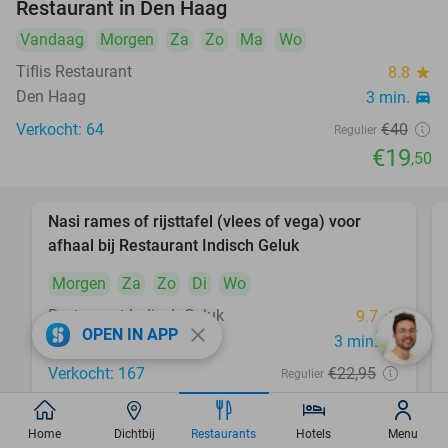
Restaurant in Den Haag
Vandaag
Morgen
Za
Zo
Ma
Wo
Tiflis Restaurant
8.8
star
Den Haag
3 min.
directions_car
Verkocht: 64
€40
Regulier
€19
,50
Nasi rames of rijsttafel (vlees of vega) voor
35%
afhaal bij Restaurant Indisch Geluk
Morgen
Za
Zo
Di
Wo
Restaurant Indisch Geluk
9.7
star
close
OPEN IN APP
Den Haag
3 min.
directions_car
Verkocht: 167
€22
,95
Regulier
€14
,95
Home
Dichtbij
Restaurants
Hotels
Menu