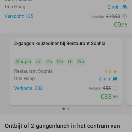
Den Haag
2 min.
directions_car
Verkocht: 125
€13
,90
Regulier
€9
,95
3-gangen keuzediner bij Restaurant Sophia
39%
Morgen
Za
Zo
Ma
Di
Wo
Restaurant Sophia
9.6
star
Den Haag
2 min.
directions_car
Verkocht: 202
€55
Regulier
€33
,50
Ontbijt of 2-gangenlunch in het centrum van
36%