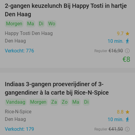
2-gangen keuzelunch Bij Happy Tosti in hartje
53%
Den Haag
Morgen
Ma
Di
Wo
Happy Tosti Den Haag
9.7
star
Den Haag
10 min.
directions_walk
Verkocht: 776
€16
,90
Regulier
€8
Indiaas 3-gangen proeverijdiner of 3-
46%
gangendiner à la carte bij Rice-N-Spice
Vandaag
Morgen
Za
Zo
Ma
Di
Rice-N-Spice
8.8
star
Den Haag
10 min.
directions_walk
Verkocht: 179
€41
,50
Regulier