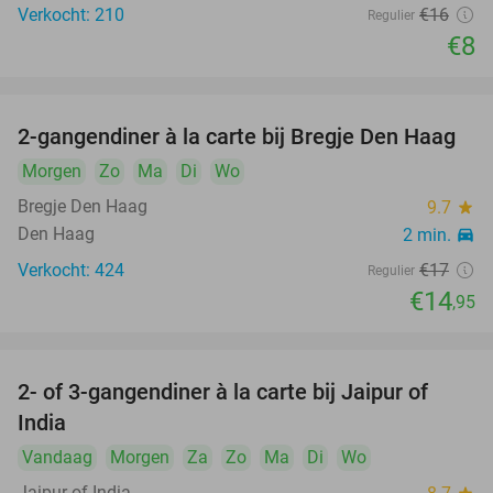
Verkocht: 210
€16
Regulier
€8
2-gangendiner à la carte bij Bregje Den Haag
12%
Morgen
Zo
Ma
Di
Wo
Bregje Den Haag
9.7
star
Den Haag
2 min.
directions_car
Verkocht: 424
€17
Regulier
€14
,95
2- of 3-gangendiner à la carte bij Jaipur of
32%
India
Vandaag
Morgen
Za
Zo
Ma
Di
Wo
Jaipur of India