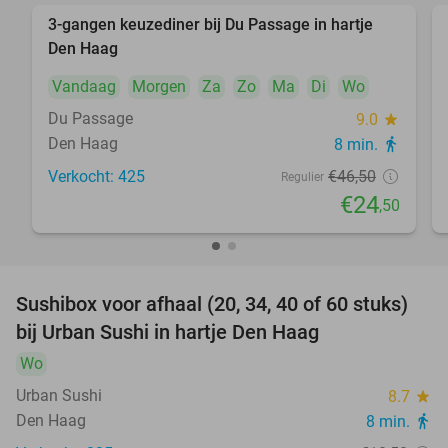
3-gangen keuzediner bij Du Passage in hartje
47%
Den Haag
Vandaag
Morgen
Za
Zo
Ma
Di
Wo
Du Passage
9.0
star
Den Haag
8 min.
directions_walk
Verkocht: 425
€46
,50
Regulier
€24
,50
Sushibox voor afhaal (20, 34, 40 of 60 stuks)
49%
bij Urban Sushi in hartje Den Haag
Wo
Urban Sushi
8.7
star
Den Haag
8 min.
directions_walk