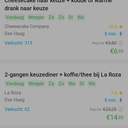
Cheesecake naar keuze + koude of warme
29%
drank naar keuze
Vandaag
Morgen
Za
Zo
Di
Wo
Cheesecake Company
10.0
star
Den Haag
8 min.
directions_walk
Verkocht: 315
€9
,80
Regulier
€6
,95
2-gangen keuzediner + koffie/thee bij La Roza
36%
Vandaag
Morgen
Za
Zo
Ma
Di
Wo
La Roza
7.6
star
Den Haag
8 min.
directions_walk
Verkocht: 62
€23
,25
Regulier
€14
,95