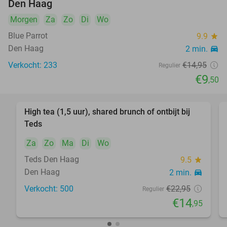
Den Haag
Morgen
Za
Zo
Di
Wo
Blue Parrot
9.9
star
Den Haag
2 min.
directions_car
Verkocht: 233
€14
,95
Regulier
€9
,50
High tea (1,5 uur), shared brunch of ontbijt bij
35%
Teds
Za
Zo
Ma
Di
Wo
Teds Den Haag
9.5
star
Den Haag
2 min.
directions_car
Verkocht: 500
€22
,95
Regulier
€14
,95