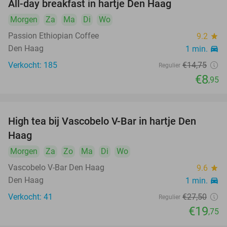
All-day breakfast in hartje Den Haag
39%
Morgen
Za
Ma
Di
Wo
Passion Ethiopian Coffee
9.2
star
Den Haag
1 min.
directions_car
Verkocht: 185
€14
,75
Regulier
€8
,95
High tea bij Vascobelo V-Bar in hartje Den
28%
Haag
Morgen
Za
Zo
Ma
Di
Wo
Vascobelo V-Bar Den Haag
9.6
star
Den Haag
1 min.
directions_car
Verkocht: 41
€27
,50
Regulier
€19
,75