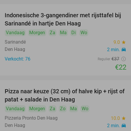
Indonesische 3-gangendiner met rijsttafel bij
41%
Sarinandé in hartje Den Haag
Vandaag
Morgen
Za
Ma
Di
Wo
Sarinandé
9.0
star
Den Haag
2 min.
directions_car
Verkocht: 76
€37
Regulier
€22
Pizza naar keuze (32 cm) of halve kip + rijst of
50%
patat + salade in Den Haag
Vandaag
Morgen
Za
Zo
Ma
Wo
Pizzeria Pronto Den Haag
10.0
star
Den Haag
2 min.
directions_car