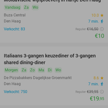
39%
Vandaag
Za
Wo
Buza Central
10.0
star
Den Haag
7 min.
directions_walk
Verkocht: 83
€16
,50
Regulier
€10
Italiaans 3-gangen keuzediner of 3-gangen
50%
shared dining-diner
Morgen
Za
Zo
Ma
Di
Wo
De Pizzabakkers Dagelijkse Groenmarkt
8.6
star
Den Haag
7 min.
directions_walk
Verkocht: 750
€39
,95
Regulier
€19
,95