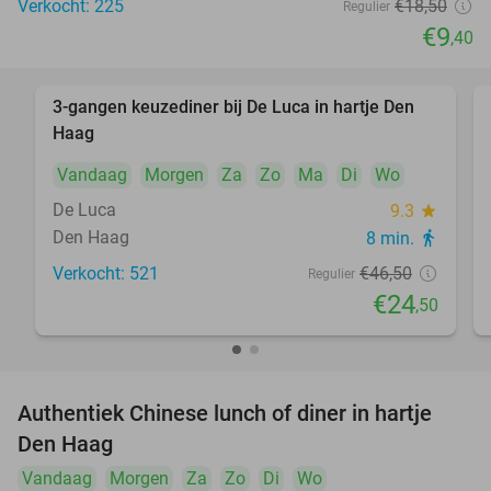
Verkocht: 225
€18
,50
Regulier
€9
,40
3-gangen keuzediner bij De Luca in hartje Den
47%
Haag
Vandaag
Morgen
Za
Zo
Ma
Di
Wo
De Luca
9.3
star
Den Haag
8 min.
directions_walk
Verkocht: 521
€46
,50
Regulier
€24
,50
Authentiek Chinese lunch of diner in hartje
49%
Den Haag
Vandaag
Morgen
Za
Zo
Di
Wo