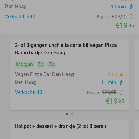
Den Haag
10 min.
directions_walk
Verkocht: 293
€29
,95
Regulier
€19
,95
2- of 3-gangenlunch à la carte bij Vegan Pizza
33%
Bar in hartje Den Haag
Morgen
Za
Zo
Vegan Pizza Bar Den Haag
10.0
star
Den Haag
11 min.
directions_walk
Verkocht: 43
€29
,95
Regulier
€19
,95
Hot pot + dessert + drankje (2 tot 8 pers.)
38%