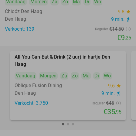
Vandaag
Morgen
Za
Zo
Ma
Di
Wo
Chidóz Den Haag
9.8
star
Den Haag
9 min.
directions_walk
Verkocht: 139
€14
,50
Regulier
€9
,25
All-You-Can-Eat & Drink (2 uur) in hartje Den
20%
Haag
Vandaag
Morgen
Za
Zo
Ma
Di
Wo
Oblique Fusion Dining
9.6
star
Den Haag
9 min.
directions_walk
Verkocht: 3.750
€45
Regulier
€35
,95