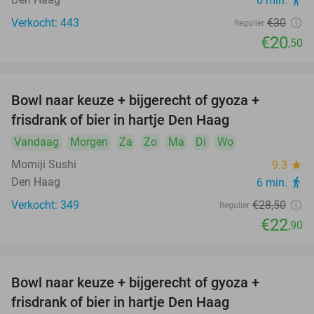
6 min.
directions_walk
Verkocht: 443
€30
Regulier
€20
,50
Bowl naar keuze + bijgerecht of gyoza +
20%
frisdrank of bier in hartje Den Haag
Vandaag
Morgen
Za
Zo
Ma
Di
Wo
Momiji Sushi
9.3
star
Den Haag
6 min.
directions_walk
Verkocht: 349
€28
,50
Regulier
€22
,90
Bowl naar keuze + bijgerecht of gyoza +
20%
frisdrank of bier in hartje Den Haag