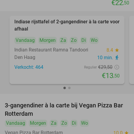
€22
,50
Indiase rijsttafel of 2-gangendiner à la carte voor
54%
afhaal
Vandaag
Morgen
Za
Zo
Di
Wo
Indian Restaurant Ramna Tandoori
8.4
star
Den Haag
10 min.
directions_walk
Verkocht: 464
€29
,50
Regulier
€13
,50
3-gangendiner à la carte bij Vegan Pizza Bar
33%
Rotterdam
Vandaag
Morgen
Za
Zo
Di
Wo
Vegan Pizza Bar Rotterdam
10.0
star