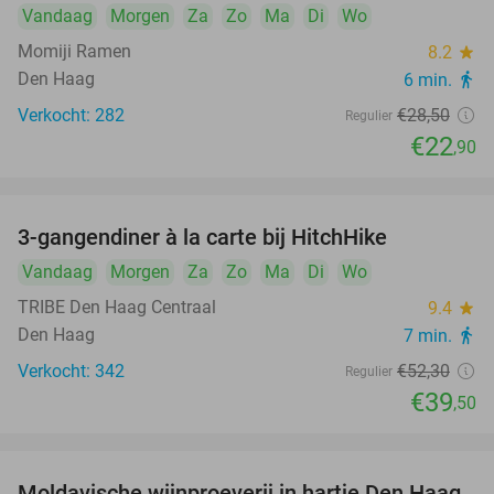
Vandaag
Morgen
Za
Zo
Ma
Di
Wo
Momiji Ramen
8.2
star
Den Haag
6 min.
directions_walk
Verkocht: 282
€28
,50
Regulier
€22
,90
3-gangendiner à la carte bij HitchHike
24%
Vandaag
Morgen
Za
Zo
Ma
Di
Wo
TRIBE Den Haag Centraal
9.4
star
Den Haag
7 min.
directions_walk
Verkocht: 342
€52
,30
Regulier
€39
,50
Moldavische wijnproeverij in hartje Den Haag