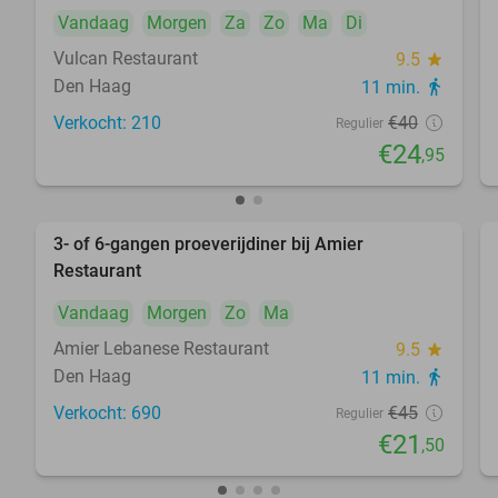
Vandaag
Morgen
Za
Zo
Ma
Di
Vulcan Restaurant
9.5
star
Den Haag
11 min.
directions_walk
Verkocht: 210
€40
Regulier
€24
,95
3- of 6-gangen proeverijdiner bij Amier
52%
Restaurant
Vandaag
Morgen
Zo
Ma
Amier Lebanese Restaurant
9.5
star
Den Haag
11 min.
directions_walk
Verkocht: 690
€45
Regulier
€21
,50