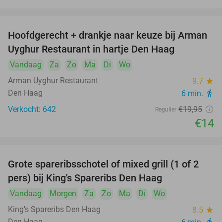
Hoofdgerecht + drankje naar keuze bij Arman
30%
Uyghur Restaurant in hartje Den Haag
Vandaag
Za
Zo
Ma
Di
Wo
Arman Uyghur Restaurant
9.7
star
Den Haag
6 min.
directions_walk
Verkocht: 642
€19
,95
Regulier
€14
Grote spareribsschotel of mixed grill (1 of 2
32%
pers) bij King's Spareribs Den Haag
Vandaag
Morgen
Za
Zo
Ma
Di
Wo
King's Spareribs Den Haag
8.5
star
Den Haag