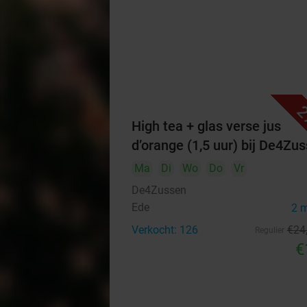
2
High tea + glas verse jus
d’orange (1,5 uur) bij De4Zu
Ma
Di
Wo
Do
Vr
De4Zussen
Ede
2 
Verkocht: 126
€24
Regulier
€