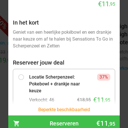
€11
,95
0%
42%
In het kort
els
3-gangendiner bij Fletcher Hotels
High
Geniet van een heerlijke pokébowl en een drankje
High
Fletcher Hotels
naar keuze om af te halen bij Sensations To Go in
Hote
Wolfheze
min.
directions_car
8 min.
directions_car
Scherpenzeel en Zetten
Fletch
€33
Verkocht: 13.699
€39
Regulier
Wolfh
19
€22
,90
,50
Reserveer jouw deal
Verko
Locatie Scherpenzeel:
37%
Pokebowl + drankje naar
keuze
€11
Verkocht: 46
€18,95
,95
Beperkte beschikbaarheid
Locatie Zetten: Pokebowl +
37%
€11
Reserveren
,95
drankje naar keuze