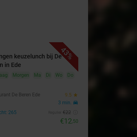
43%
ngen keuzelunch bij De
n in Ede
aag
Morgen
Ma
Di
Wo
Do
urant De Beren Ede
9.5
star
3 min.
directions_car
cht: 265
€22
Regulier
€12
,50