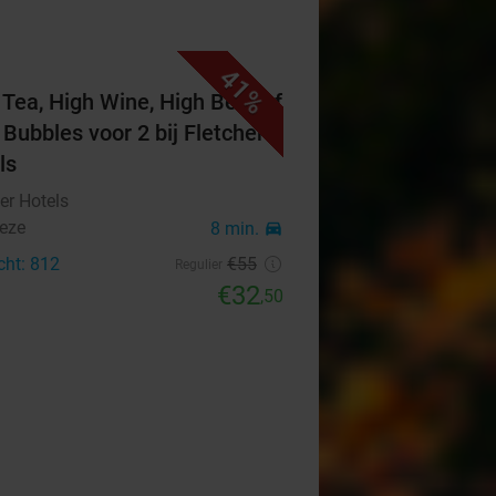
41%
 Tea, High Wine, High Beer of
 Bubbles voor 2 bij Fletcher
ls
er Hotels
eze
8 min.
directions_car
cht: 812
€55
Regulier
€32
,50