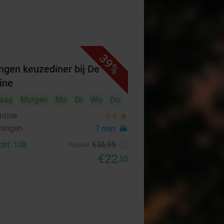
39%
ngen keuzediner bij De
ine
aag
Morgen
Ma
Di
Wo
Do
ntine
9.4
star
ningen
7 min.
directions_car
cht: 108
€36
,95
Regulier
€22
,50