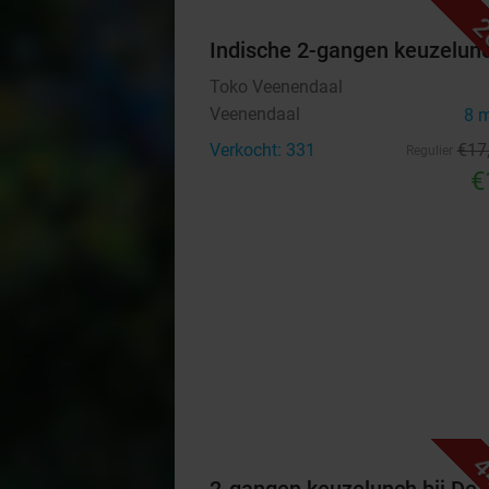
2
Indische 2-gangen keuzelun
Toko Veenendaal
Veenendaal
8 
Verkocht: 331
€17
Regulier
€
4