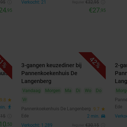
,95
Verkocht: 21
€32
,95
Regulier
24
€27
,95
,95
1%
42%
3-gangen keuzediner bij
2-ga
huis
Pannenkoekenhuis De
Pann
Langenberg
Lang
Vandaag
Morgen
Ma
Di
Wo
Do
Morg
Vr
Panne
9.8
star
Ede
min.
directions_walk
Pannenkoekenhuis De Langenberg
9.7
star
Ede
,15
2 min.
directions_car
Verko
10
,50
Verkocht: 1.289
€30
,15
Regulier