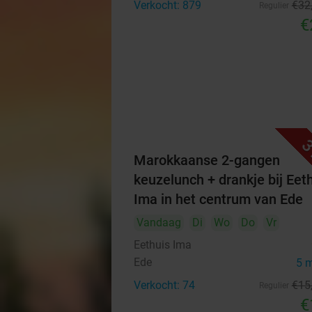
Verkocht: 879
€32
Regulier
€
3
Marokkaanse 2-gangen
keuzelunch + drankje bij Eet
Ima in het centrum van Ede
Vandaag
Di
Wo
Do
Vr
Eethuis Ima
Ede
5 
Verkocht: 74
€15
Regulier
€