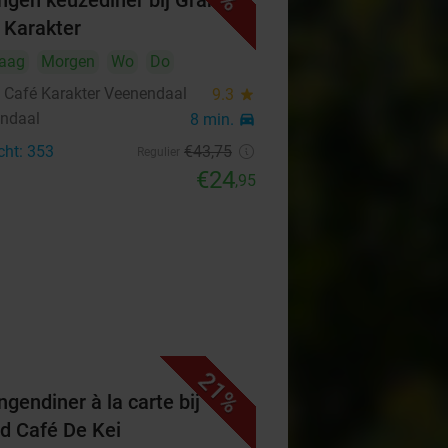
ngen keuzediner bij Grand
 Karakter
aag
Morgen
Wo
Do
 Café Karakter Veenendaal
9.3
star
ndaal
8 min.
directions_car
cht: 353
€43
,75
Regulier
€24
,95
21%
ngendiner à la carte bij
d Café De Kei