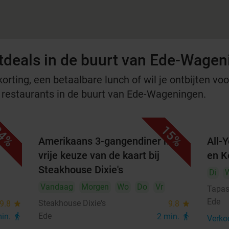
tdeals in de buurt van Ede-Wage
rting, een betaalbare lunch of wil je ontbijten voor
e restaurants in de buurt van Ede-Wageningen.
4%
15%
met
Amerikaans 3-gangendiner met
All-
vrije keuze van de kaart bij
en K
Steakhouse Dixie's
Di
Vandaag
Morgen
Wo
Do
Vr
Tapas
Ede
Steakhouse Dixie's
9.8
star
9.8
star
Ede
min.
directions_walk
2 min.
directions_walk
Verko