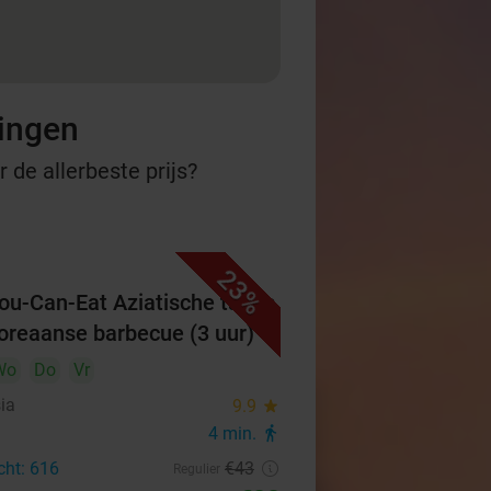
ningen
 de allerbeste prijs?
23%
You-Can-Eat Aziatische tapas
oreaanse barbecue (3 uur)
Wo
Do
Vr
ia
9.9
star
4 min.
directions_walk
cht: 616
€43
Regulier