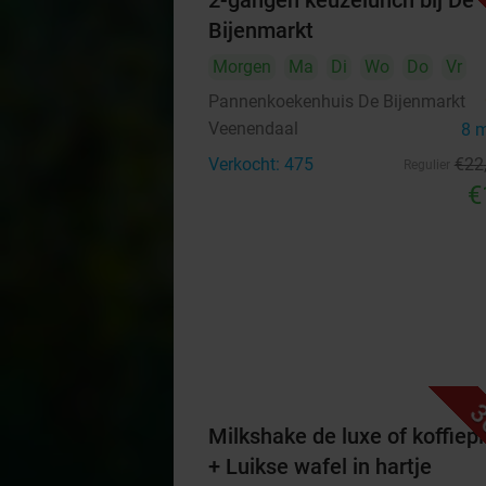
2-gangen keuzelunch bij De
Bijenmarkt
Morgen
Ma
Di
Wo
Do
Vr
Pannenkoekenhuis De Bijenmarkt
Veenendaal
8 
Verkocht: 475
€22
Regulier
€
3
Milkshake de luxe of koffiep
+ Luikse wafel in hartje