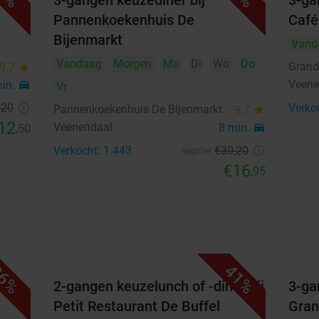
3-gangen keuzediner bij
3-ga
Pannenkoekenhuis De
Café
24
25
26
27
28
29
30
Bijenmarkt
Vand
31
Vandaag
Morgen
Ma
Di
Wo
Do
Grand
9.7
star
Veene
min.
directions_car
september 2026
Vr
,20
Verko
Pannenkoekenhuis De Bijenmarkt
Ma
Di
Wo
Do
Vr
Za
Zo
9.7
star
12
Veenendaal
8 min.
directions_car
,50
1
2
3
4
5
6
Verkocht: 1.443
€30
,20
Regulier
€16
,95
7
8
9
10
11
12
13
14
15
16
17
18
19
20
21
22
23
24
25
26
27
6%
41%
28
29
30
laat
2-gangen keuzelunch of -diner bij
3-ga
Petit Restaurant De Buffel
Gran
oktober 2026