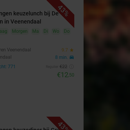
43%
ngen keuzelunch bij De
n in Veenendaal
aag
Morgen
Ma
Di
Wo
Do
ren Veenendaal
9.7
star
ndaal
8 min.
directions_car
cht: 771
€22
Regulier
€12
,50
43%