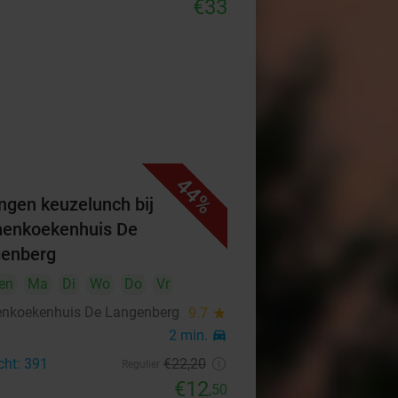
€33
44%
ngen keuzelunch bij
enkoekenhuis De
enberg
en
Ma
Di
Wo
Do
Vr
nkoekenhuis De Langenberg
9.7
star
2 min.
directions_car
cht: 391
€22
,20
Regulier
€12
,50