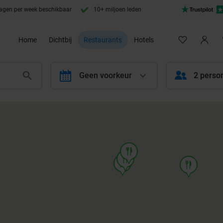
agen per week beschikbaar
10+ miljoen leden
Home
Dichtbij
Restaurants
Hotels
calendar
Geen voorkeur
2 perso
food
food
food
food