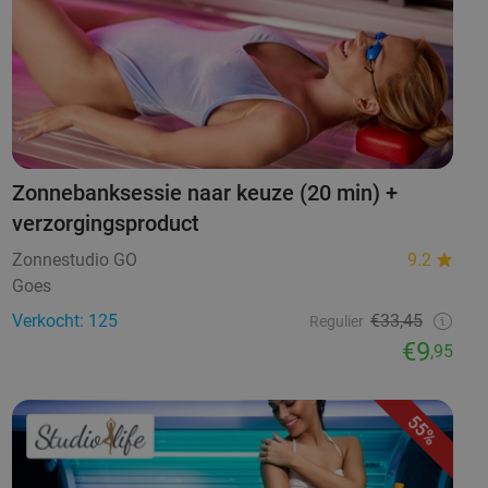
Zonnebanksessie naar keuze (20 min) +
verzorgingsproduct
Zonnestudio GO
9.2
Goes
Verkocht: 125
€33,45
Regulier
€9
,95
55%