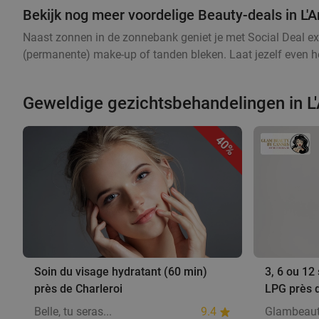
Bekijk nog meer voordelige Beauty-deals in L
Naast zonnen in de zonnebank geniet je met Social Deal ex
(permanente) make-up of tanden bleken. Laat jezelf even he
Geweldige gezichtsbehandelingen in L
40%
Soin du visage hydratant (60 min)
3, 6 ou 12
près de Charleroi
LPG près d
Belle, tu seras...
9.4
Glambeaut