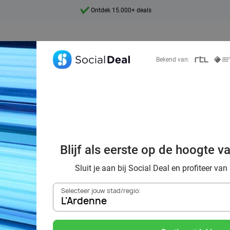
Ontdek 15.000+ deals
7 dagen per week beschikbaar
10+ miljoen leden
Bekend van:
9,4
Ontdek 15.000+ deals
orting naar de z
Blijf als eerste op de hoogte v
L'Ardenne
Sluit je aan bij Social Deal en profiteer van
Selecteer jouw stad/regio:
L'Ardenne
Zoek deals in de buurt van
L'Ardenne