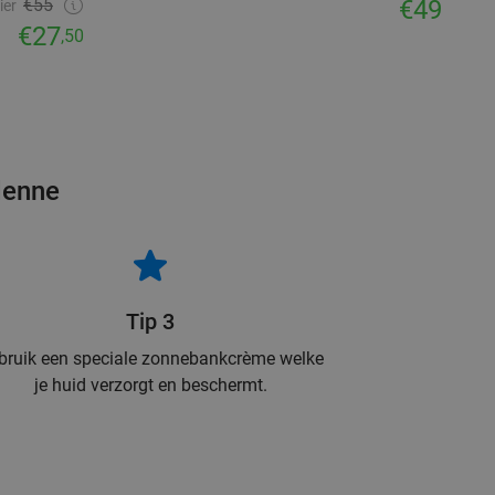
€55
€49
ier
€27
,50
denne
Tip 3
bruik een speciale zonnebankcrème welke
je huid verzorgt en beschermt.