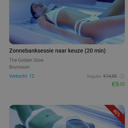
Zonnebanksessie naar keuze (20 min)
The Golden Glow
Brunssum
Verkocht: 12
€14,50
Regulier
€9
,50
40%