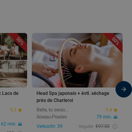
50%
50%
x Lacs de
Head Spa japonais + évtl. séchage
près de Charleroi
9.3
Belle, tu seras...
9.4
Aiseau-Presles
79 min.
62 min.
Verkocht: 39
€97,50
Regulier