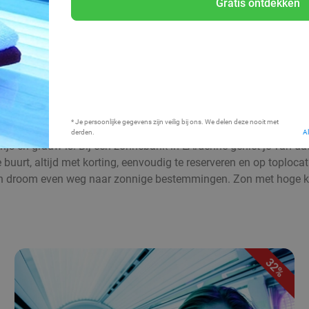
Gratis ontdekken
Bij mij in de buurt
* Je persoonlijke gegevens zijn veilig bij ons. We delen deze nooit met
derden.
A
rijs en grauw is. Bij een zonnebank in L'Ardenne geniet je van da
uurt, altijd met korting, eenvoudig te reserveren en op toplocati
 droom even weg naar zonnige bestemmingen. Zon met hoge korti
32%