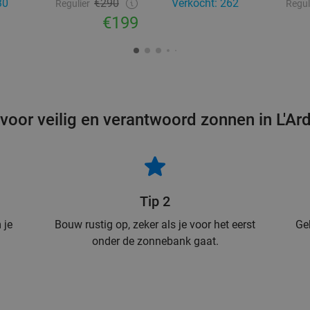
30
€290
Verkocht: 262
Regulier
Regul
€199
 voor veilig en verantwoord zonnen in L'Ar
Tip 2
 je
Bouw rustig op, zeker als je voor het eerst
Ge
onder de zonnebank gaat.