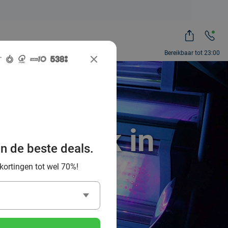
Bereikbaar tot 23:00
onnebank in
an de beste deals.
 kortingen tot wel 70%!