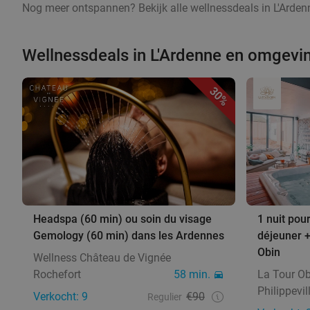
Nog meer ontspannen? Bekijk alle wellnessdeals in L'Ardenn
Wellnessdeals in L'Ardenne en omgevi
30%
Headspa (60 min) ou soin du visage
1 nuit pour
Gemology (60 min) dans les Ardennes
déjeuner +
Obin
Wellness Château de Vignée
Rochefort
58 min.
La Tour Ob
Philippevil
Verkocht: 9
€90
Regulier