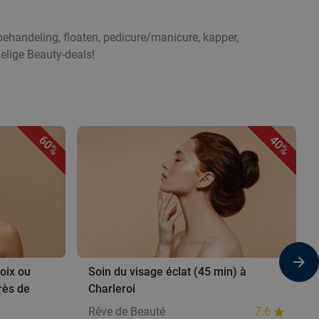
ehandeling, floaten, pedicure/manicure, kapper,
elige Beauty-deals!
60%
40%
oix ou
Soin du visage éclat (45 min) à
rès de
Charleroi
Rêve de Beauté
7.6