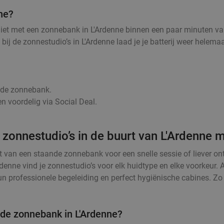
ne?
niet met een zonnebank in L'Ardenne binnen een paar minuten van
, bij de zonnestudio’s in L'Ardenne laad je je batterij weer hele
r de zonnebank.
n voordelig via Social Deal.
 zonnestudio’s in de buurt van L'Ardenne m
t van een staande zonnebank voor een snelle sessie of liever o
rdenne vind je zonnestudio’s voor elk huidtype en elke voorkeur.
 professionele begeleiding en perfect hygiënische cabines. Zo k
 de zonnebank in L'Ardenne?