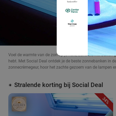
Voel de warmte van de zon op je huid, zelfs als het buiten g
hebt. Met Social Deal ontdek je de beste zonnebanken in de b
zonnecrèmegeur, hoor het zachte gezoem van de lampen en
Stralende korting bij Social Deal
☀️
34%