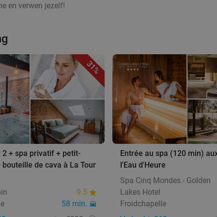
e en verwen jezelf!
ng
31%
 2 + spa privatif + petit-
Entrée au spa (120 min) au
 bouteille de cava à La Tour
l'Eau d'Heure
Spa Cinq Mondes - Golden
in
9.5
Lakes Hotel
le
58 min.
Froidchapelle