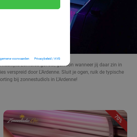
lgemene voorwaarden
Privacybeleid / AVG
t heerlijke zomerse gevoel, gewoon wanneer jij daar zin in
es verspreid door L'Ardenne. Sluit je ogen, ruik de typische
ng bij zonnestudio’s in L'Ardenne!
70%