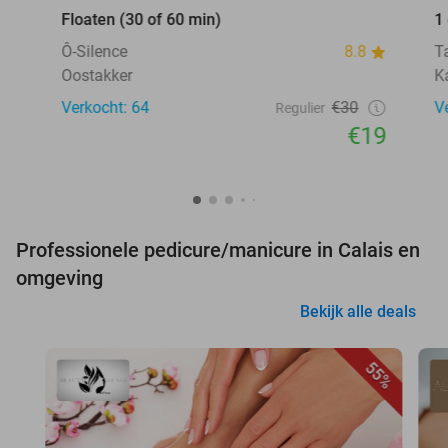
Floaten (30 of 60 min)
1
Ô-Silence
8.8
T
Oostakker
K
Verkocht: 64
€30
V
Regulier
€19
Professionele pedicure/manicure in Calais en
omgeving
Bekijk alle deals
55%