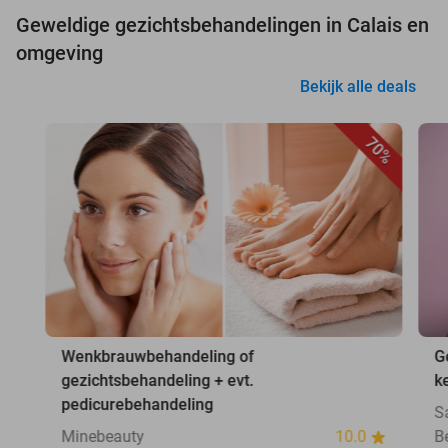
Geweldige gezichtsbehandelingen in Calais en
omgeving
Bekijk alle deals
70%
Wenkbrauwbehandeling of
G
gezichtsbehandeling + evt.
k
pedicurebehandeling
S
Minebeauty
10.0
B