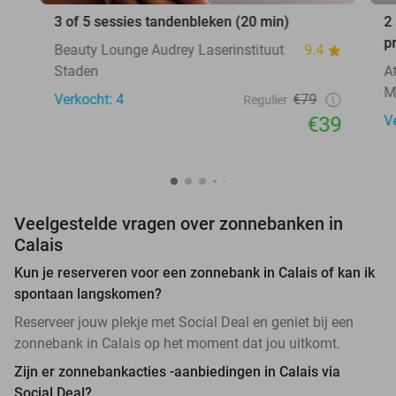
3 of 5 sessies tandenbleken (20 min)
2
p
Beauty Lounge Audrey Laserinstituut
9.4
Staden
A
M
Verkocht: 4
€79
Regulier
€39
V
Veelgestelde vragen over zonnebanken in
Calais
Kun je reserveren voor een zonnebank in Calais of kan ik
spontaan langskomen?
Reserveer jouw plekje met Social Deal en geniet bij een
zonnebank in Calais op het moment dat jou uitkomt.
Zijn er zonnebankacties -aanbiedingen in Calais via
Social Deal?