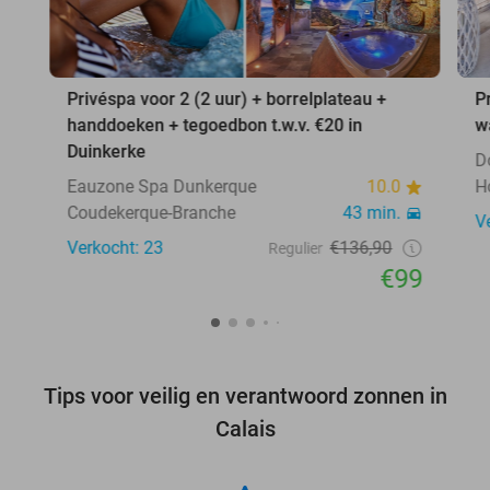
Privéspa voor 2 (2 uur) + borrelplateau +
P
handdoeken + tegoedbon t.w.v. €20 in
w
Duinkerke
D
Eauzone Spa Dunkerque
10.0
H
Coudekerque-Branche
43 min.
V
Verkocht: 23
€136,90
Regulier
€99
Tips voor veilig en verantwoord zonnen in
Calais