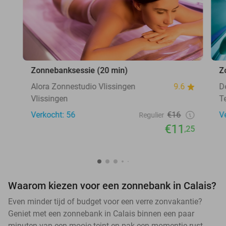
Zonnebanksessie (20 min)
Z
Alora Zonnestudio Vlissingen
9.6
D
Vlissingen
T
Verkocht: 56
€16
V
Regulier
€11
,25
Waarom kiezen voor een zonnebank in Calais?
Even minder tijd of budget voor een verre zonvakantie?
Geniet met een zonnebank in Calais binnen een paar
minuten van een mooie teint en pak een momentje rust