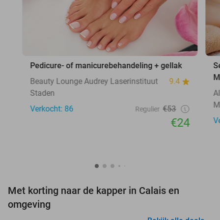
Pedicure- of manicurebehandeling + gellak
S
M
Beauty Lounge Audrey Laserinstituut
9.4
Staden
Al
M
Verkocht: 86
€53
Regulier
€24
V
Met korting naar de kapper in Calais en
omgeving