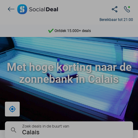
Bereikbaar tot 21:00
Ontdek 15.000+ deals
7 dagen per week beschikbaar
10+ miljoen leden
Met hoge korting naar de
9,4
zonnebank in Calais
Ontdek 15.000+ deals
Bij mij in de buurt
Zoek deals in de buurt van
Calais