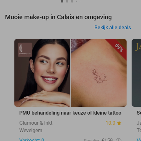
Mooie make-up in Calais en omgeving
Bekijk alle deals
69%
PMU-behandeling naar keuze of kleine tattoo
S
Glamour & Inkt
10.0
J
Wevelgem
T
Verkocht: 0
€159
V
Regulier