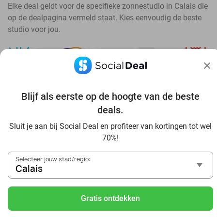
Elke deal geldt voor de specifieke zonnestudio in Calais die
op de dealpagina vermeld staat. Kies eenvoudig de beste
studio voor jou.
Blijf als eerste op de hoogte van de beste
Ontdek alle topdeals in jouw omgeving
deals.
Sluit je aan bij Social Deal en profiteer van kortingen tot wel
70%!
Selecteer jouw stad/regio:
Calais
Voordelig genieten in Calais: haal deal-inspiratie uit onze
blogs
Gratis ontdekken
Visitez Eauzone SPA à prix réduit à Calais