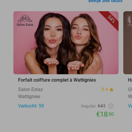
Bekijk alle deals
54%
Forfait coiffure complet à Wattignies
H
Salon Estaz
9.4
G
Wattignies
W
Verkocht: 59
€41
V
Regulier
€18
,90