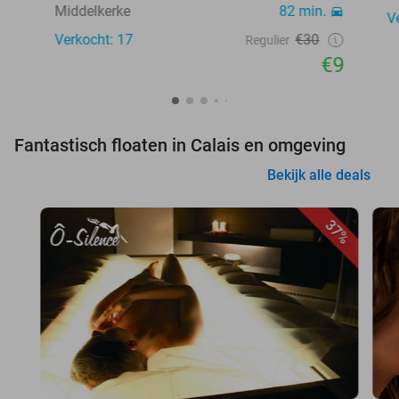
Middelkerke
82 min.
V
Verkocht: 17
€30
Regulier
€9
Fantastisch floaten in Calais en omgeving
Bekijk alle deals
37%