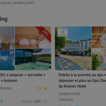
urg en verwen jezelf!
ing
29%
2h) + peignoir + serviette +
Entrée à la journée au spa + 
 + boisson
déjeuner et plus au Spa Ci
du Koener Hotel
Mondes
10.0
Koener Hotel
Clervaux
74
€49
Regulier