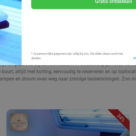
Gratis ontdekken
Bij mij in de buurt
* Je persoonlijke gegevens zijn veilig bij ons. We delen deze nooit met
derden.
A
rijs en grauw is. Bij een zonnebank in Strasbourg geniet je van 
uurt, altijd met korting, eenvoudig te reserveren en op toplocati
lampen en droom even weg naar zonnige bestemmingen. Zon met 
34%