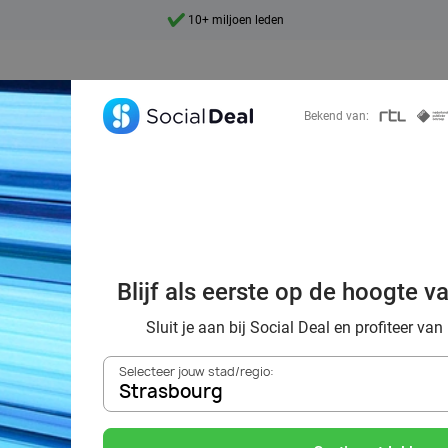
10+ miljoen leden
9,4
Ontdek 15.000+ deals
Bekend van:
orting naar de z
Blijf als eerste op de hoogte v
Strasbourg
Sluit je aan bij Social Deal en profiteer van
Selecteer jouw stad/regio:
Strasbourg
Zoek deals in de buurt van
Strasbourg