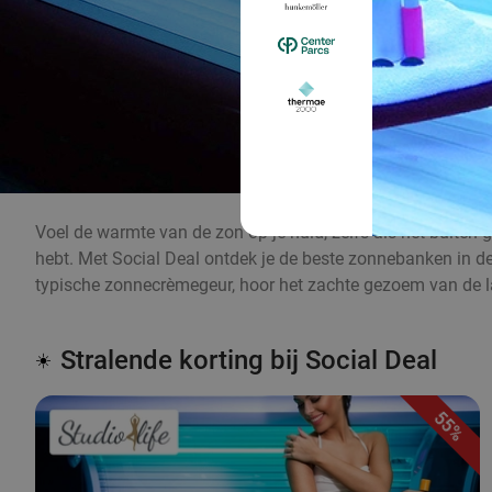
Voel de warmte van de zon op je huid, zelfs als het buiten g
hebt. Met Social Deal ontdek je de beste zonnebanken in de b
typische zonnecrèmegeur, hoor het zachte gezoem van de 
Stralende korting bij Social Deal
☀️
55%