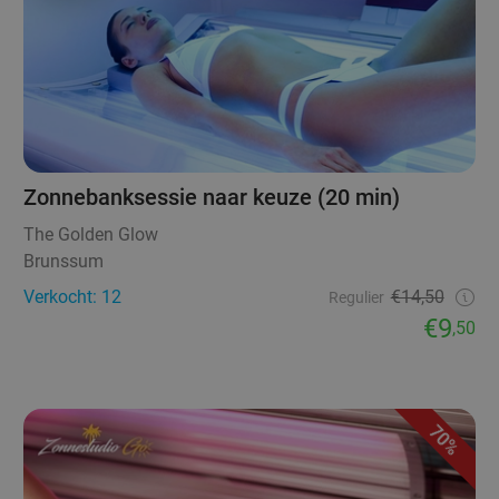
Zonnebanksessie naar keuze (20 min)
The Golden Glow
Brunssum
Verkocht: 12
€14,50
Regulier
€9
,50
70%