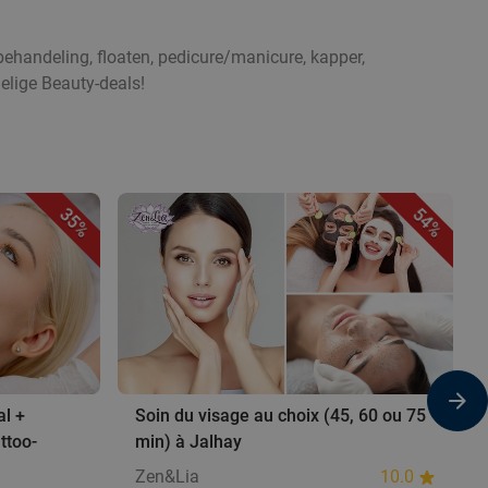
ehandeling, floaten, pedicure/manicure, kapper,
elige Beauty-deals!
35%
54%
al +
Soin du visage au choix (45, 60 ou 75
ttoo-
min) à Jalhay
Zen&Lia
10.0