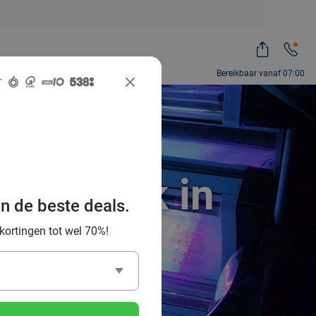
Bereikbaar vanaf 07:00
onnebank in
an de beste deals.
 kortingen tot wel 70%!