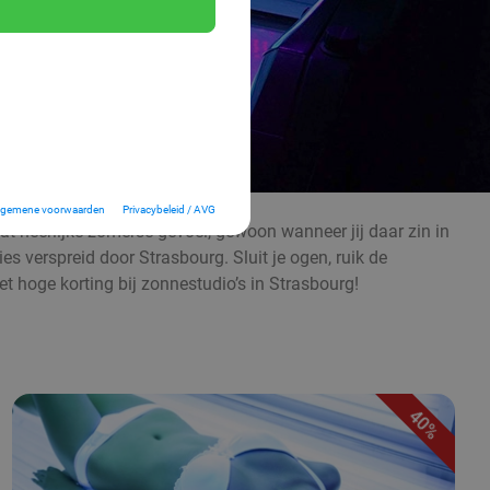
lgemene voorwaarden
Privacybeleid / AVG
dat heerlijke zomerse gevoel, gewoon wanneer jij daar zin in
es verspreid door Strasbourg. Sluit je ogen, ruik de
hoge korting bij zonnestudio’s in Strasbourg!
40%