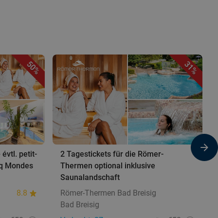
50%
31%
évtl. petit-
2 Tagestickets für die Römer-
nq Mondes
Thermen optional inklusive
Saunalandschaft
8.8
Römer-Thermen Bad Breisig
Bad Breisig