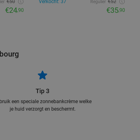
€50
Verkocht: 37
€52
ier
Regulier
€24
€35
,90
,90
sbourg
Tip 3
bruik een speciale zonnebankcrème welke
je huid verzorgt en beschermt.