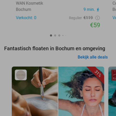
WAN Kosmetik
C
Bochum
9 min.
B
Verkocht: 0
€119
V
Regulier
€59
Fantastisch floaten in Bochum en omgeving
Bekijk alle deals
31%