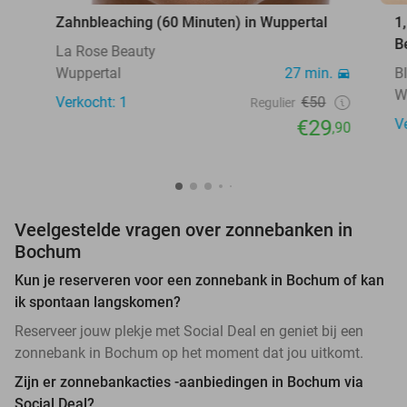
Zahnbleaching (60 Minuten) in Wuppertal
1
B
La Rose Beauty
Wuppertal
27 min.
B
W
Verkocht: 1
€50
Regulier
€29
V
,90
Veelgestelde vragen over zonnebanken in
Bochum
Kun je reserveren voor een zonnebank in Bochum of kan
ik spontaan langskomen?
Reserveer jouw plekje met Social Deal en geniet bij een
zonnebank in Bochum op het moment dat jou uitkomt.
Zijn er zonnebankacties -aanbiedingen in Bochum via
Social Deal?