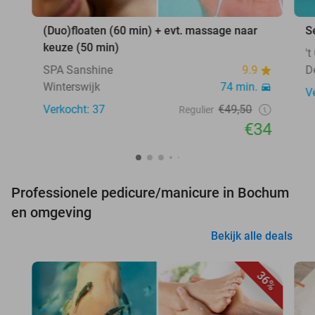
(Duo)floaten (60 min) + evt. massage naar
S
keuze (50 min)
'
SPA Sanshine
9.9
D
Winterswijk
74 min.
V
Verkocht: 37
€49,50
Regulier
€34
Professionele pedicure/manicure in Bochum
en omgeving
Bekijk alle deals
36%