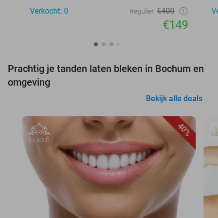
Verkocht: 0
€400
V
Regulier
€149
Prachtig je tanden laten bleken in Bochum en
omgeving
Bekijk alle deals
40%