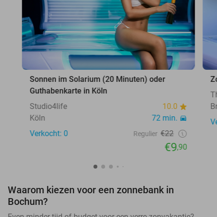
Sonnen im Solarium (20 Minuten) oder
Z
Guthabenkarte in Köln
T
Studio4life
10.0
B
Köln
72 min.
V
Verkocht: 0
€22
Regulier
€9
,90
Waarom kiezen voor een zonnebank in
Bochum?
Even minder tijd of budget voor een verre zonvakantie?