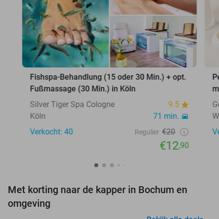
Fishspa-Behandlung (15 oder 30 Min.) + opt.
P
Fußmassage (30 Min.) in Köln
m
Silver Tiger Spa Cologne
9.5
G
Köln
71 min.
W
Verkocht: 40
€20
V
Regulier
€12
,90
Met korting naar de kapper in Bochum en
omgeving