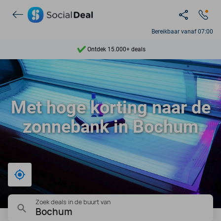
Bereikbaar vanaf 07:00
Ontdek 15.000+ deals
7 dagen per week beschikbaar
10+ miljoen leden
Met hoge korting naar de
9,4
zonnebank in Bochum
Ontdek 15.000+ deals
Bij mij in de buurt
Zoek deals in de buurt van
Bochum