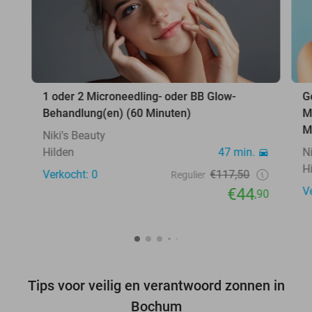
1 oder 2 Microneedling- oder BB Glow-
G
Behandlung(en) (60 Minuten)
M
M
Niki's Beauty
Hilden
47 min.
N
H
Verkocht: 0
€117,50
Regulier
€44
V
,90
Tips voor veilig en verantwoord zonnen in
Bochum