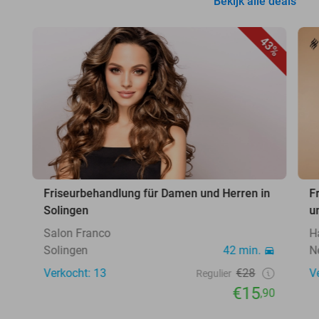
Bekijk alle deals
43%
Friseurbehandlung für Damen und Herren in
F
Solingen
u
Salon Franco
H
Solingen
42 min.
N
Verkocht: 13
€28
V
Regulier
€15
,90