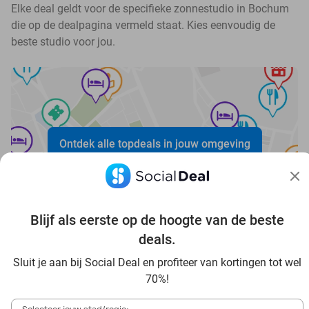
Elke deal geldt voor de specifieke zonnestudio in Bochum
die op de dealpagina vermeld staat. Kies eenvoudig de
beste studio voor jou.
Ontdek alle topdeals in jouw omgeving
Blijf als eerste op de hoogte van de beste
deals.
Sluit je aan bij Social Deal en profiteer van kortingen tot wel
Voordelig genieten in Bochum: haal deal-inspiratie uit
70%!
onze blogs
In die Sauna in Bochum und Umgebung