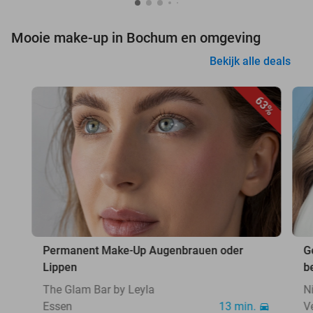
Mooie make-up in Bochum en omgeving
Bekijk alle deals
63%
Permanent Make-Up Augenbrauen oder
G
Lippen
b
The Glam Bar by Leyla
N
Essen
13 min.
V