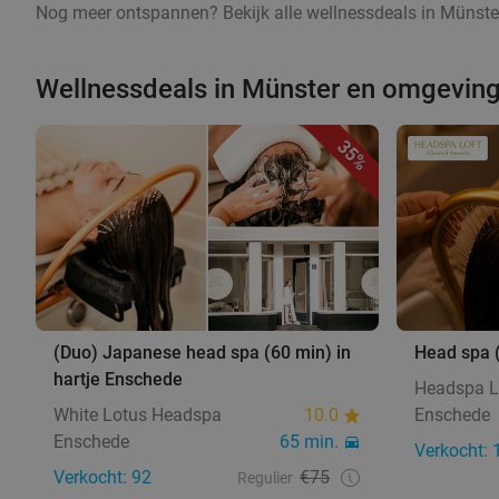
Nog meer ontspannen? Bekijk alle wellnessdeals in Münster
Wellnessdeals in Münster en omgevin
35%
(Duo) Japanese head spa (60 min) in
Head spa 
hartje Enschede
Headspa L
White Lotus Headspa
10.0
Enschede
Enschede
65 min.
Verkocht: 
Verkocht: 92
€75
Regulier