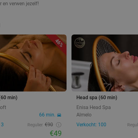
 en verwen jezelf!
g
46%
(60 min)
Head spa (60 min)
oft
Enisa Head Spa
66 min.
Almelo
13
€90
Verkocht: 100
Regulier
Regul
€49