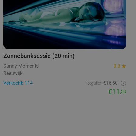
Zonnebanksessie (20 min)
Sunny Moments
9.8
Reeuwijk
Verkocht: 114
€16,50
Regulier
€11
,50