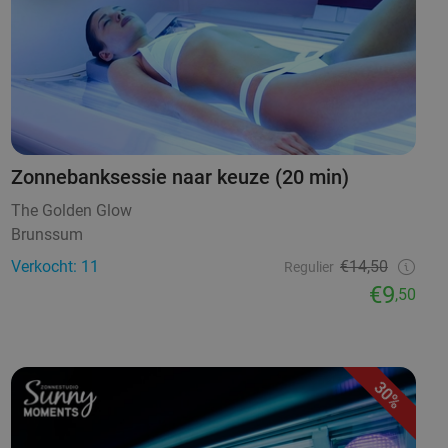
Zonnebanksessie naar keuze (20 min)
The Golden Glow
Brunssum
Verkocht: 11
€14,50
Regulier
€9
,50
30%