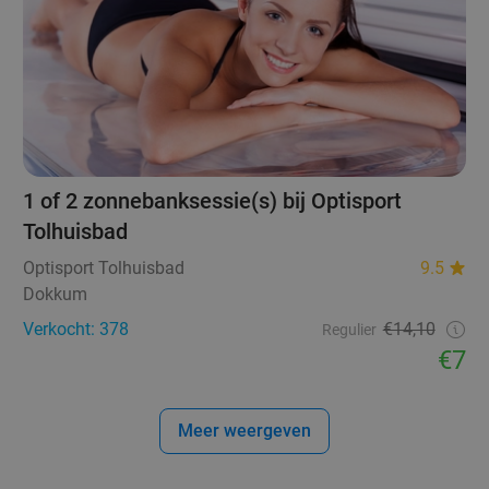
1 of 2 zonnebanksessie(s) bij Optisport
Tolhuisbad
Optisport Tolhuisbad
9.5
Dokkum
Verkocht: 378
€14,10
Regulier
€7
Meer weergeven