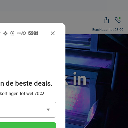
Bereikbaar tot 23:00
onnebank in
an de beste deals.
 kortingen tot wel 70%!