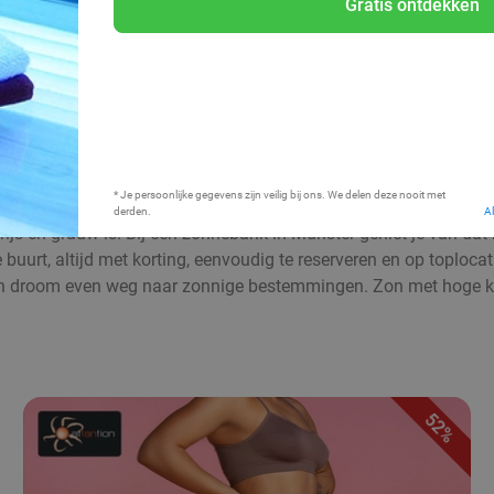
Gratis ontdekken
Bij mij in de buurt
* Je persoonlijke gegevens zijn veilig bij ons. We delen deze nooit met
derden.
A
grijs en grauw is. Bij een zonnebank in Münster geniet je van dat
uurt, altijd met korting, eenvoudig te reserveren en op toplocati
 droom even weg naar zonnige bestemmingen. Zon met hoge kort
52%