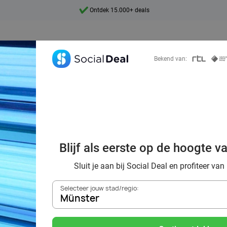
Ontdek 15.000+ deals
7 dagen per week beschikbaar
10+ miljoen leden
Bekend van:
9,4
Ontdek 15.000+ deals
orting naar de z
Blijf als eerste op de hoogte v
Münster
Sluit je aan bij Social Deal en profiteer van
Selecteer jouw stad/regio:
Münster
Zoek deals in de buurt van
Münster