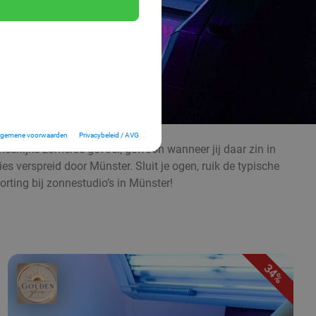
lgemene voorwaarden
Privacybeleid / AVG
 heerlijke zomerse gevoel, gewoon wanneer jij daar zin in
es verspreid door Münster. Sluit je ogen, ruik de typische
ing bij zonnestudio’s in Münster!
34%