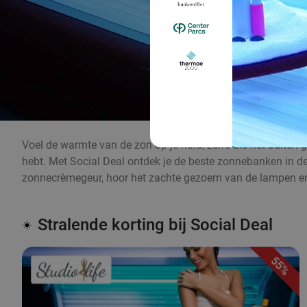
Voel de warmte van de zon op je huid, zelfs als het buiten 
hebt. Met Social Deal ontdek je de beste zonnebanken in de b
zonnecrèmegeur, hoor het zachte gezoem van de lampen en
Stralende korting bij Social Deal
☀️
55%