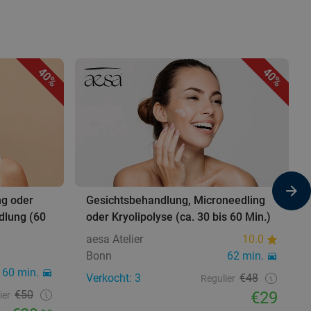
40%
40%
ng oder
Gesichtsbehandlung, Microneedling
dlung (60
oder Kryolipolyse (ca. 30 bis 60 Min.)
aesa Atelier
10.0
Bonn
62 min.
60 min.
Verkocht: 3
€48
Regulier
€50
€29
ier