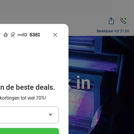
Bereikbaar tot 21:00
onnebank in
an de beste deals.
 kortingen tot wel 70%!