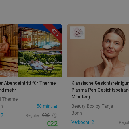
g
42%
r Abendeintritt für Therme
Klassische Gesichtsreinigu
nd mehr
Plasma Pen-Gesichtsbehan
Minuten)
el Therme
ch
58 min.
Beauty Box by Tanja
Bonn
17
€38
Regulier
€22
Verkocht: 2
Regul