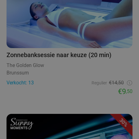
Zonnebanksessie naar keuze (20 min)
The Golden Glow
Brunssum
Verkocht: 13
€14,50
Regulier
€9
,50
30%