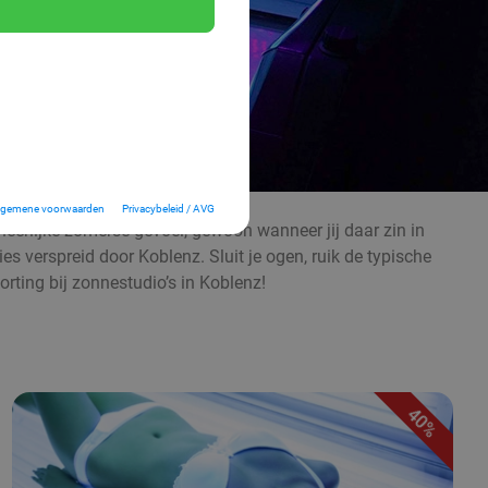
lgemene voorwaarden
Privacybeleid / AVG
 heerlijke zomerse gevoel, gewoon wanneer jij daar zin in
es verspreid door Koblenz. Sluit je ogen, ruik de typische
ing bij zonnestudio’s in Koblenz!
40%