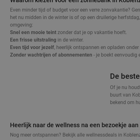
Waarom kiezen voor een zonnebank in Koblen
Even minder tijd of budget voor een verre zonvakantie? Ge
het nu midden in de winter is of op een druilerige herfstda
omgeving:
Snel een mooie teint
zonder dat je op vakantie hoeft.
Een frisse uitstraling
in de winter.
Even tijd voor jezelf
, heerlijk ontspannen en opladen onde
Zonder wachtrijen of abonnementen
- je boekt eenvoudig e
De beste
Of je nu houd
buurt van Kob
bekend om hun
Heerlijk naar de wellness na een bezoekje aa
Nog meer ontspannen? Bekijk alle wellnessdeals in Koblenz