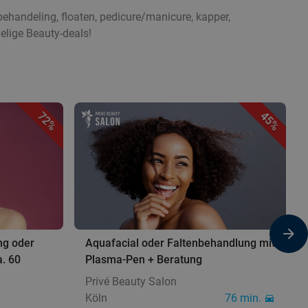
ehandeling, floaten, pedicure/manicure, kapper,
elige Beauty-deals!
72%
45%
ng oder
Aquafacial oder Faltenbehandlung mit
. 60
Plasma-Pen + Beratung
Privé Beauty Salon
Köln
76 min.