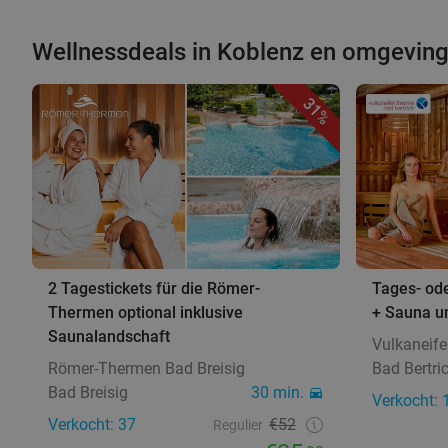
Wellnessdeals in Koblenz en omgevin
31%
2 Tagestickets für die Römer-
Tages- ode
Thermen optional inklusive
+ Sauna u
Saunalandschaft
Vulkaneif
Römer-Thermen Bad Breisig
Bad Bertri
Bad Breisig
30 min.
Verkocht: 
Verkocht: 37
€52
Regulier