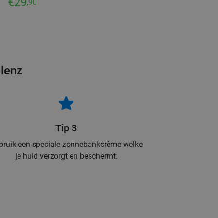
€29
,90
blenz
Tip 3
bruik een speciale zonnebankcrème welke
je huid verzorgt en beschermt.