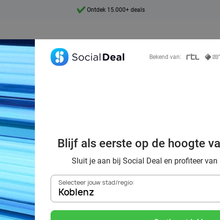
Ontdek 15.000+ deals
7 dagen per week beschikbaar
10+ miljoen leden
Bekend van:
9,4
Ontdek 15.000+ deals
orting naar de z
Blijf als eerste op de hoogte v
Koblenz
Sluit je aan bij Social Deal en profiteer van
Selecteer jouw stad/regio:
Koblenz
Zoek deals in de buurt van
Koblenz