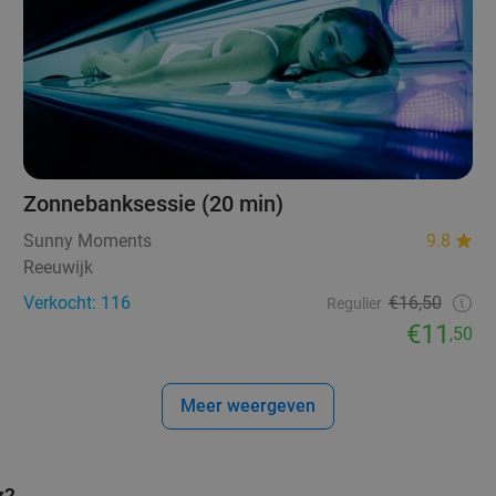
Zonnebanksessie (20 min)
Sunny Moments
9.8
Reeuwijk
Verkocht: 116
€16,50
Regulier
€11
,50
Meer weergeven