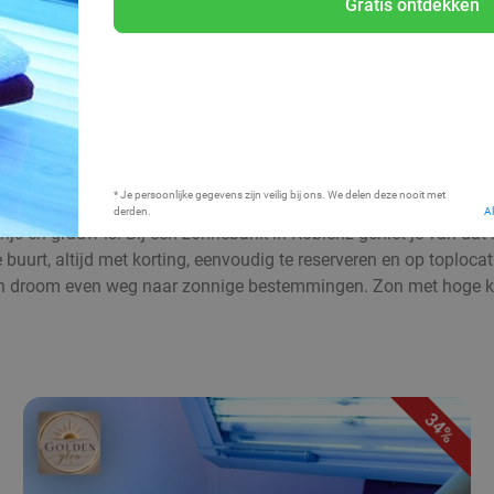
Gratis ontdekken
Bij mij in de buurt
* Je persoonlijke gegevens zijn veilig bij ons. We delen deze nooit met
derden.
A
rijs en grauw is. Bij een zonnebank in Koblenz geniet je van dat
uurt, altijd met korting, eenvoudig te reserveren en op toplocati
 droom even weg naar zonnige bestemmingen. Zon met hoge kort
34%