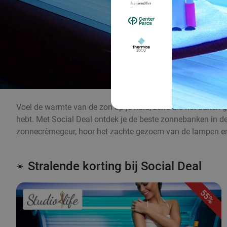
Voel de warmte van de zon op je huid, zelfs als het buiten g
hebt. Met Social Deal ontdek je de beste zonnebanken in de b
zonnecrèmegeur, hoor het zachte gezoem van de lampen en
Stralende korting bij Social Deal
☀️
55%