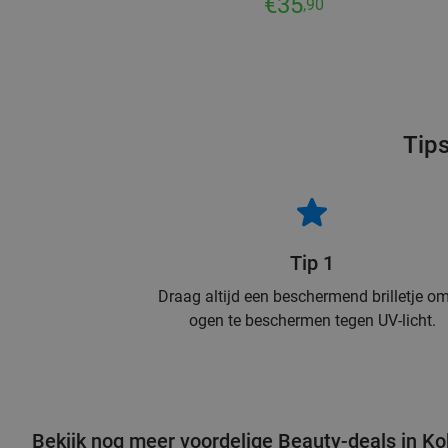
€35
,90
Tips
Tip 1
Draag altijd een beschermend brilletje om
ogen te beschermen tegen UV-licht.
Bekijk nog meer voordelige Beauty-deals in K