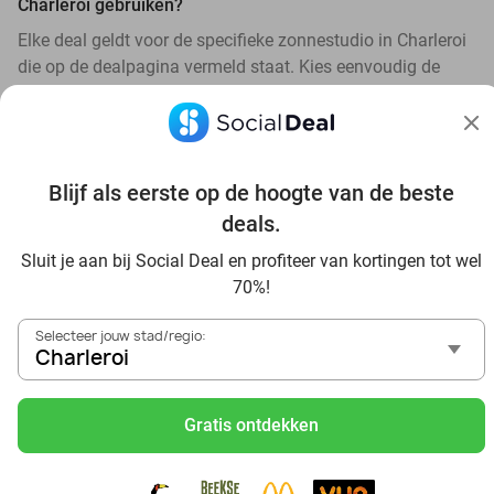
Charleroi gebruiken?
Elke deal geldt voor de specifieke zonnestudio in Charleroi
die op de dealpagina vermeld staat. Kies eenvoudig de
beste studio voor jou.
Blijf als eerste op de hoogte van de beste
deals.
Ontdek alle topdeals in jouw omgeving
Sluit je aan bij Social Deal en profiteer van kortingen tot wel
70%!
Selecteer jouw stad/regio:
Charleroi
Gratis ontdekken
Voordelig genieten in Charleroi: haal deal-inspiratie uit
onze blogs