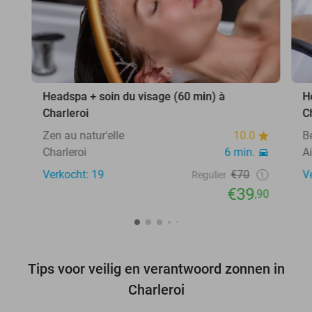
Headspa + soin du visage (60 min) à
H
Charleroi
C
Zen au natur'elle
10.0
Be
Charleroi
6 min.
A
Verkocht: 19
€70
V
Regulier
€39
,90
Tips voor veilig en verantwoord zonnen in
Charleroi