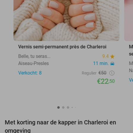
Vernis semi-permanent près de Charleroi
M
s
Belle, tu seras...
9.4
Aiseau-Presles
11 min.
M
N
Verkocht: 8
€50
Regulier
€22
V
,50
Met korting naar de kapper in Charleroi en
omgeving