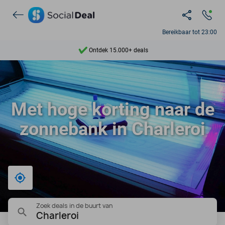
Bereikbaar tot 23:00
Ontdek 15.000+ deals
7 dagen per week beschikbaar
10+ miljoen leden
Met hoge korting naar de
9,4
zonnebank in Charleroi
Ontdek 15.000+ deals
Bij mij in de buurt
Zoek deals in de buurt van
Charleroi