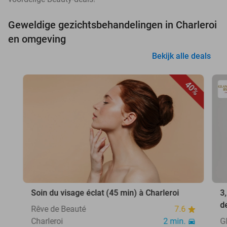
Geweldige gezichtsbehandelingen in Charleroi
en omgeving
Bekijk alle deals
40%
Soin du visage éclat (45 min) à Charleroi
3
d
Rêve de Beauté
7.6
Charleroi
2 min.
G