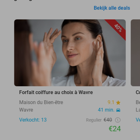
Bekijk alle deals
40%
Forfait coiffure au choix à Wavre
C
Maison du Bien-être
9.1
B
Wavre
41 min.
L
Verkocht: 13
€40
V
Regulier
€24