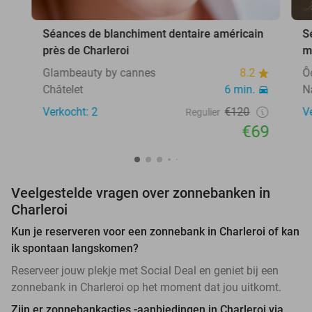
Séances de blanchiment dentaire américain
S
près de Charleroi
m
Glambeauty by cannes
8.2
Ô
Châtelet
6 min.
N
Verkocht: 2
€120
V
Regulier
€69
Veelgestelde vragen over zonnebanken in
Charleroi
Kun je reserveren voor een zonnebank in Charleroi of kan
ik spontaan langskomen?
Reserveer jouw plekje met Social Deal en geniet bij een
zonnebank in Charleroi op het moment dat jou uitkomt.
Zijn er zonnebankacties -aanbiedingen in Charleroi via