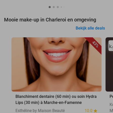
Mooie make-up in Charleroi en omgeving
Bekijk alle deals
43%
Blanchiment dentaire (60 min) ou soin Hydra
P
Lips (30 min) à Marche-en-Famenne
K
Esthéline by Maison Beauté
10.0
M