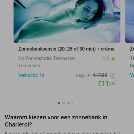
Zonnebanksessie (20, 25 of 30 min) + crème
Z
De Zonnestudio Terneuzen
9.9
T
Terneuzen
B
Verkocht: 16
€17,50
V
Regulier
€11
,95
Waarom kiezen voor een zonnebank in
Charleroi?
Even minder tijd of budget voor een verre zonvakantie?