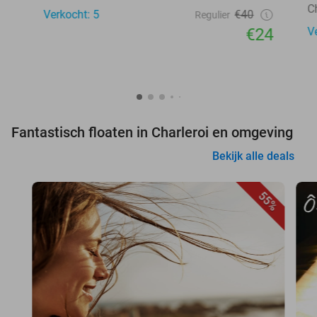
C
Verkocht: 5
€40
Regulier
€24
V
Fantastisch floaten in Charleroi en omgeving
Bekijk alle deals
55%