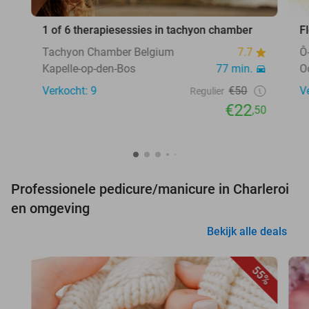
1 of 6 therapiesessies in tachyon chamber
F
Tachyon Chamber Belgium
7.7
Ô
Kapelle-op-den-Bos
77 min.
O
Verkocht: 9
€50
V
Regulier
€22
,50
Professionele pedicure/manicure in Charleroi
en omgeving
Bekijk alle deals
55%