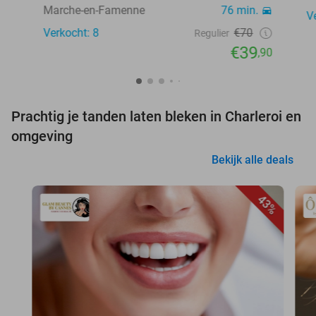
Marche-en-Famenne
76 min.
V
Verkocht: 8
€70
Regulier
€39
,90
Prachtig je tanden laten bleken in Charleroi en
omgeving
Bekijk alle deals
43%