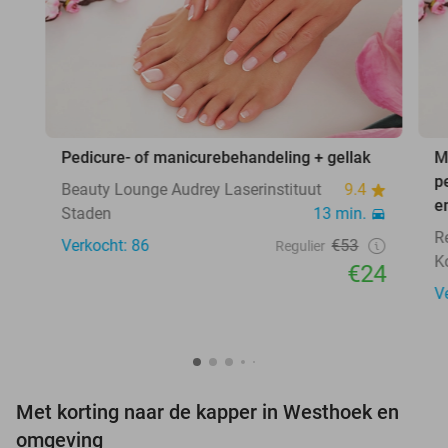
Pedicure- of manicurebehandeling + gellak
M
p
Beauty Lounge Audrey Laserinstituut
9.4
e
Staden
13 min.
R
Verkocht: 86
€53
Regulier
Ko
€24
V
Met korting naar de kapper in Westhoek en
omgeving