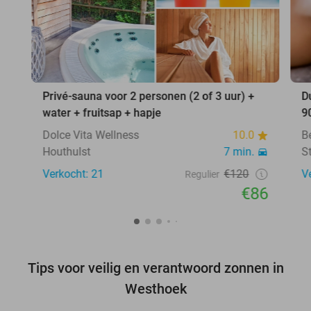
Privé-sauna voor 2 personen (2 of 3 uur) +
D
water + fruitsap + hapje
9
Dolce Vita Wellness
10.0
B
Houthulst
7 min.
S
Verkocht: 21
€120
V
Regulier
€86
Tips voor veilig en verantwoord zonnen in
Westhoek