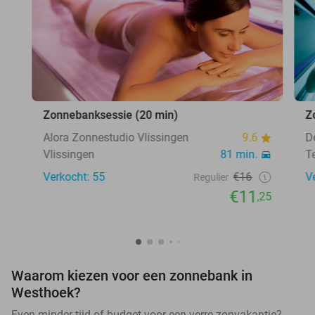
Zonnebanksessie (20 min)
Z
Alora Zonnestudio Vlissingen
9.6
D
Vlissingen
81 min.
T
Verkocht: 55
€16
V
Regulier
€11
,25
Waarom kiezen voor een zonnebank in
Westhoek?
Even minder tijd of budget voor een verre zonvakantie?