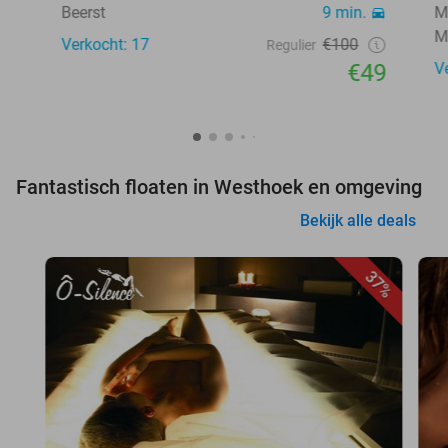
Beerst
9 min.
M
M
Verkocht: 17
€100
Regulier
€49
V
Fantastisch floaten in Westhoek en omgeving
Bekijk alle deals
37%