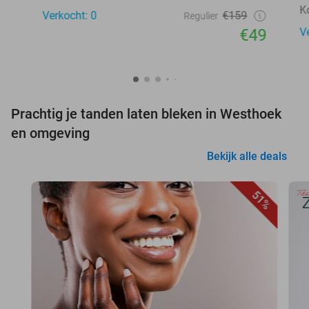
Ko
Verkocht: 0
€159
Regulier
€49
V
Prachtig je tanden laten bleken in Westhoek
en omgeving
Bekijk alle deals
51%