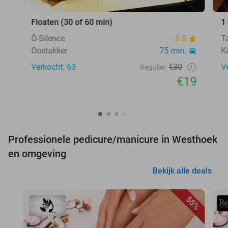
Floaten (30 of 60 min)
1
Ô-Silence
8.8
T
Oostakker
75 min.
K
Verkocht: 63
€30
V
Regulier
€19
Professionele pedicure/manicure in Westhoek
en omgeving
Bekijk alle deals
55%