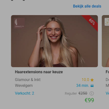
Bekijk alle deals
60%
Haarextensions naar keuze
F
Glamour & Inkt
10.0
D
Wevelgem
34 min.
M
Verkocht: 2
€250
V
Regulier
€99