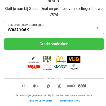
deals.
Dagje uit naar Pairi Daiza vanaf Westhoek: verwonder je in
Sluit je aan bij Social Deal en profiteer van kortingen tot wel
de beste dierentuin van Europa
70%!
Ontdek de beste restaurants in Westhoek via Social Deal
Voordelig sushi scoren? Ontdek de beste sushi restaurants
Selecteer jouw stad/regio:
in Westhoek en omgeving
Westhoek
Schoonheidsspecialisten in Westhoek: voordelige
beautydeals
Gratis ontdekken
Schoonheidssalons in Westhoek: voordelige beauty-
arrangementen
Met korting zwemmen bij zwembaden in regio Westhoek
Ontdek voordelige escaperooms in Westhoek
Met korting karten in regio Westhoek
Bioscoop in Westhoek: met korting naar de film
Bekend van:
Hoi, onze klantenservice is open,
dus als je een vraag hebt helpen
OPEN IN APP
we je graag!
* Je persoonlijke gegevens zijn veilig bij ons. We delen deze nooit met derden.
Algemene voorwaarden
Privacybeleid / AVG