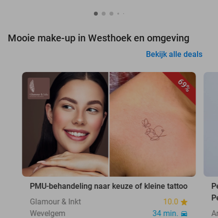
Mooie make-up in Westhoek en omgeving
Bekijk alle deals
69%
PMU-behandeling naar keuze of kleine tattoo
P
P
Glamour & Inkt
10.0
Wevelgem
34 min.
A