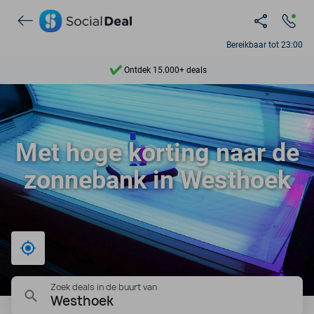
Bereikbaar tot 23:00
Ontdek 15.000+ deals
7 dagen per week beschikbaar
10+ miljoen leden
Met hoge korting naar de
9,4
zonnebank in Westhoek
Ontdek 15.000+ deals
Bij mij in de buurt
Zoek deals in de buurt van
Westhoek