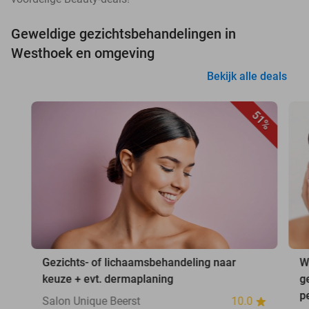
Geweldige gezichtsbehandelingen in
Westhoek en omgeving
Bekijk alle deals
51%
Gezichts- of lichaamsbehandeling naar
W
keuze + evt. dermaplaning
g
p
Salon Unique Beerst
10.0