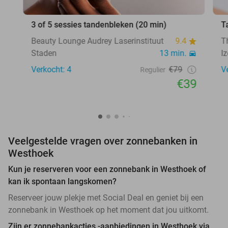
3 of 5 sessies tandenbleken (20 min)
T
Beauty Lounge Audrey Laserinstituut
9.4
T
Staden
13 min.
I
Verkocht: 4
€79
V
Regulier
€39
Veelgestelde vragen over zonnebanken in
Westhoek
Kun je reserveren voor een zonnebank in Westhoek of
kan ik spontaan langskomen?
Reserveer jouw plekje met Social Deal en geniet bij een
zonnebank in Westhoek op het moment dat jou uitkomt.
Zijn er zonnebankacties -aanbiedingen in Westhoek via