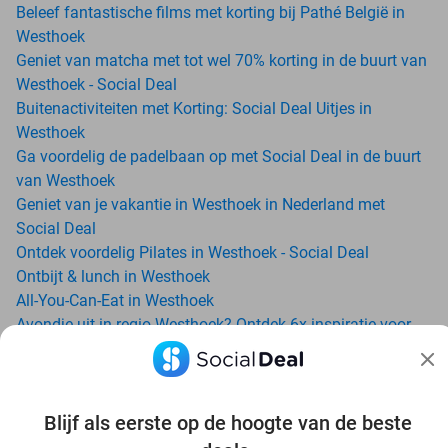
Beleef fantastische films met korting bij Pathé België in
Westhoek
Geniet van matcha met tot wel 70% korting in de buurt van
Westhoek - Social Deal
Buitenactiviteiten met Korting: Social Deal Uitjes in
Westhoek
Ga voordelig de padelbaan op met Social Deal in de buurt
van Westhoek
Geniet van je vakantie in Westhoek in Nederland met
Social Deal
Ontdek voordelig Pilates in Westhoek - Social Deal
Ontbijt & lunch in Westhoek
All-You-Can-Eat in Westhoek
Avondje uit in regio Westhoek? Ontdek 6x inspiratie voor
een onvergetelijke avond
Bellewaerde Aquapark: zoveel zwemplezier, da’s nie
normaal!
Blijf als eerste op de hoogte van de beste
Date ideeën voor Westhoek en omgeving: ontdek 16 tips
voor de ideale dates