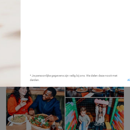
Rondvaart (75 min) + onbeperkt
pannenkoeken op De Pannenkoekenboot
De Pannenkoekenboot
9.2
Nijmegen (+2 locaties)
17 min.
Verkocht: 4.573
€29,50
Regulier
€20
,75
35%
* Je persoonlijke gegevens zijn veilig bij ons. We delen deze nooit met
derden.
A