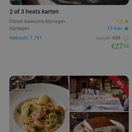
2 of 3 heats karten
Planet Awesome Nijmegen
9.0
Nijmegen
19 min.
Verkocht: 1.761
€39
Regulier
€27
,50
48%