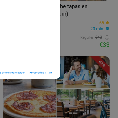
All-You-Can-Eat Aziatische tapas en
Koreaanse barbecue (3 uur)
Tapasia
9.9
Ede
20 min.
Verkocht: 618
€43
Regulier
€33
42%
lgemene voorwaarden
Privacybeleid / AVG