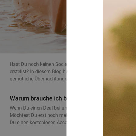
Hast Du noch keinen Social Deal Account, oder möchtest D
erstellst? In diesem Blog helfen wir Dir und erklären Schritt
gemütliche Übernachtungen sind zum Greifen nah.
Warum brauche ich bei Social Deal einen Acco
Wenn Du einen Deal bei uns kaufen möchtest, benötigen wir 
Möchtest Du erst noch mehr lesen über die Vorteile? Sieh Dir
Du einen kostenlosen Account bei uns erstellen kannst.