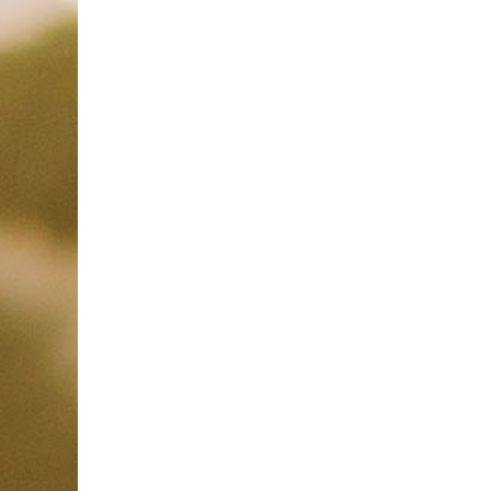
Bij mij in de buurt
u wissen, wie Du einen erstellen kannst? Oder brauchst Du noc
 für Schritt, wie Du ein Konto einrichtest. Lese also schnell weit
unt?
einige Angaben von Dir. Und genau das ist Dein Vorteil, denn m
 dann unseren Blog an über die Vorteile von einem Social Deal Ac