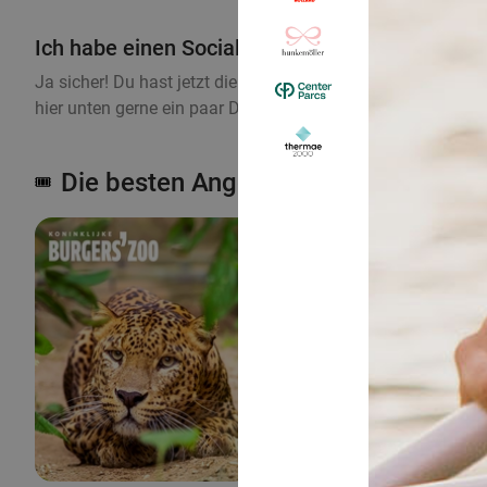
Ich habe einen Social Deal-Account, kann ich 
Ja sicher! Du hast jetzt die Möglichkeit, alle unsere Deals
hier unten gerne ein paar Deal inspirationen mit Dir. Entdec
Die besten Angebote in der Region 
🎟️
18%