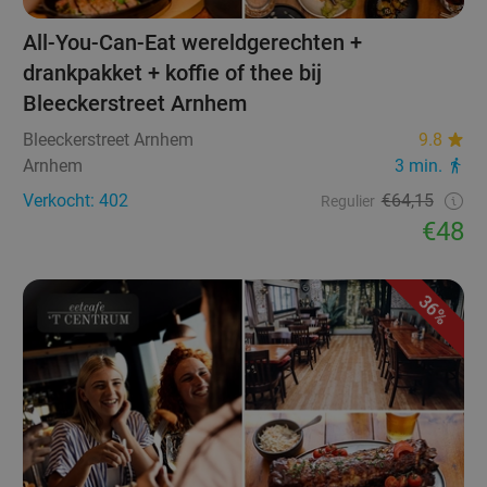
All-You-Can-Eat wereldgerechten +
drankpakket + koffie of thee bij
Bleeckerstreet Arnhem
Bleeckerstreet Arnhem
9.8
Arnhem
3 min.
Verkocht: 402
€64,15
Regulier
€48
36%