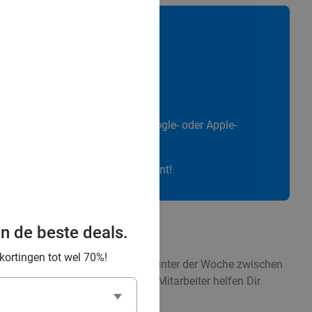
h auch mit Deinem Facebook-, Google- oder Apple-
Du hast einen Social Deal-Account!
an de beste deals.
 kortingen tot wel 70%!
chalten. Unser Kundenservice ist unter der Woche zwischen
 09:00 bis 17:30 Uhr). Unsere Mitarbeiter helfen Dir
n Angebot sind gesichert!