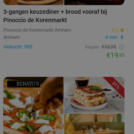
3-gangen keuzediner + brood vooraf bij
Pinoccio de Korenmarkt
Pinoccio de Korenmarkt Arnhem
9.2
Arnhem
4 min.
Verkocht: 960
€33,95
Regulier
€19
,95
31%