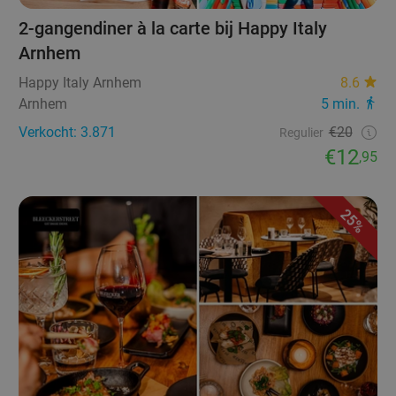
2-gangendiner à la carte bij Happy Italy
Arnhem
Happy Italy Arnhem
8.6
Arnhem
5 min.
Verkocht: 3.871
€20
Regulier
€12
,95
25%