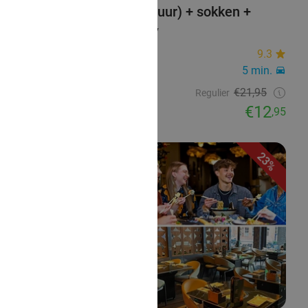
Entree Bounce Valley (2 uur) + sokken +
verkoelende slush puppy
Bounce Valley Arnhem
9.3
Velp
5 min.
Verkocht: 2.325
€21,95
Regulier
€12
,95
23%