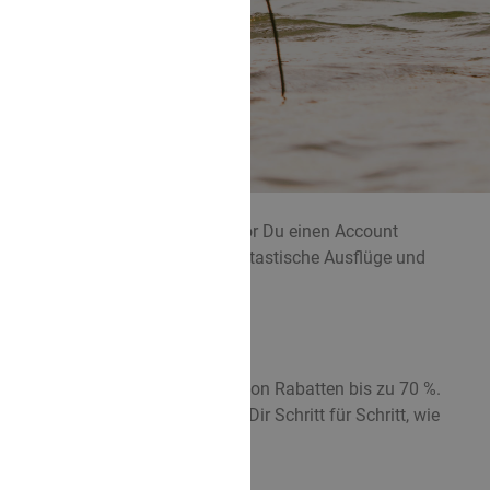
h etwas Überzeugungsarbeit, bevor Du einen Account
er, denn die köstlichen Dinners, fantastische Ausflüge und
it einem Account profitierst Du von Rabatten bis zu 70 %.
count. Hier unten erklären wir Dir Schritt für Schritt, wie