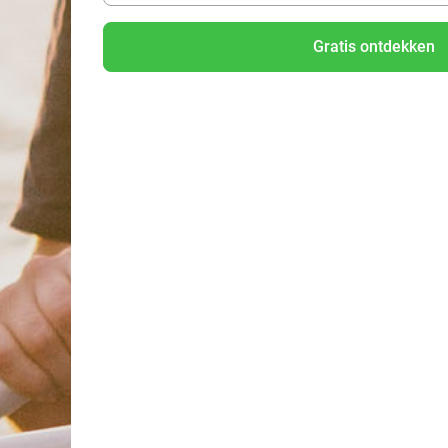
nun Deals kaufen?
Gratis ontdekken
 zu kaufen. Lese hier mehr über den
Kauf eines Deals bei Social D
ke die besten Deal in Deiner Nähe.
Arnhem
21%