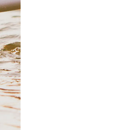
All-You-Can-Eat & Drink (3 uur) bij Triavium
Wereldkeuken Triavium
9.4
Nijmegen
22 min.
Verkocht: 4.765
€47,80
Regulier
€37
,95
30%