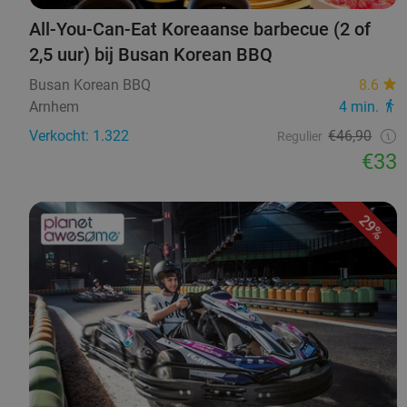
All-You-Can-Eat Koreaanse barbecue (2 of
2,5 uur) bij Busan Korean BBQ
Busan Korean BBQ
8.6
Arnhem
4 min.
Verkocht: 1.322
€46,90
Regulier
€33
29%