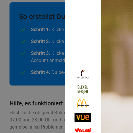
So erstellst Du einen Social Deal A
Schritt 1:
Klicke oben rechts auf “Menü”
Schritt 2:
Klicke auf “Einloggen/Registrieren”
Schritt 3:
Klicke auf “Registrieren” und gib Dein
Account anmelden
Schritt 4:
Du bekommst nun eine E-Mail um Deinen
Hilfe, es funktioniert nicht!
Hast Du die obigen 4 Schritte durchlaufen, bist aber irge
07:00 und 23:00 Uhr und am Wochenende von 08:00 bis 21:00
gerne bei allen Problemen weiter. Mache Dir also keine S