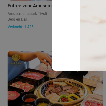
Entree voor Amusementspark Tivoli
Amusementspark Tivoli
9.5
Berg en Dal
20 min.
Verkocht: 1.425
€21
Regulier
€18
,50
30%