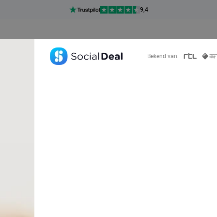
Ontdek 15.000+ deals
7 dagen per week beschikbaar
10+ miljoen leden
Bekend van:
9,4
Ontdek 15.000+ deals
elle ich einen Ac
Social Deal?
Zoek deals in de buurt van
Arnhem