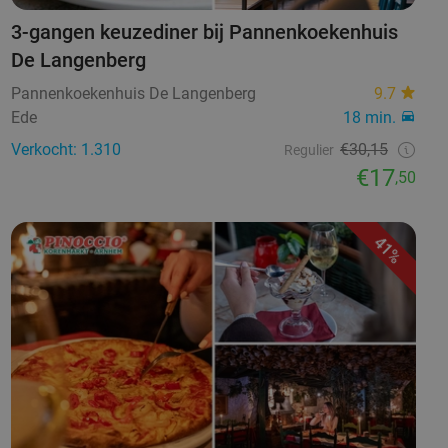
3-gangen keuzediner bij Pannenkoekenhuis
De Langenberg
Pannenkoekenhuis De Langenberg
9.7
Ede
18 min.
Verkocht: 1.310
€30,15
Regulier
€17
,50
41%