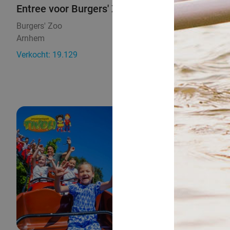
Entree voor Burgers' Zoo
Burgers' Zoo
9.6
Arnhem
3 min.
Verkocht: 19.129
€31
Regulier
€25
,50
12%