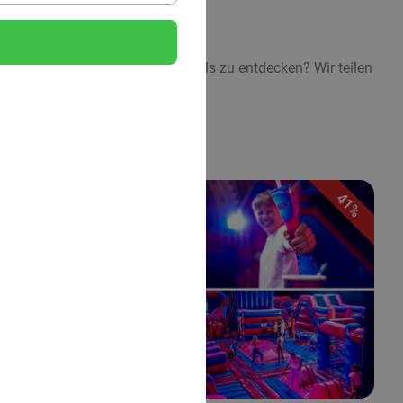
eal
. Bist Du bereit um die Topdeals zu entdecken? Wir teilen
41%