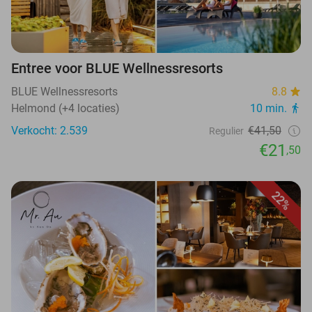
Entree voor BLUE Wellnessresorts
BLUE Wellnessresorts
8.8
Helmond (+4 locaties)
10 min.
Verkocht: 2.539
€41,50
Regulier
€21
,50
22%