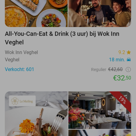
All-You-Can-Eat & Drink (3 uur) bij Wok Inn
Veghel
Wok Inn Veghel
9.2
Veghel
18 min.
Verkocht: 601
€42,60
Regulier
€32
,50
19%