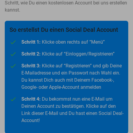
Schritt, wie Du einen kostenlosen Account bei uns erstellen
kannst.
So erstellst Du einen Social Deal Account
Schritt 1:
Klicke oben rechts auf “Menü”
Schritt 2:
Klicke auf “Einloggen/Registrieren”
Schritt 3:
Klicke auf “Registrieren” und gib Deine
E-Mailadresse und ein Passwort nach Wahl ein.
Du kannst Dich auch mit Deinem Facebook-,
Google- oder Apple-Account anmelden
Schritt 4:
Du bekommst nun eine E-Mail um
Deinen Account zu bestätigen. Klicke auf den
Link dieser E-Mail und Du hast einen Social Deal-
Account!