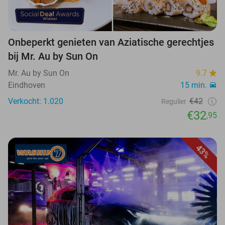
Onbeperkt genieten van Aziatische gerechtjes
bij Mr. Au by Sun On
Mr. Au by Sun On
9.7
Eindhoven
15 min.
Verkocht: 1.020
€42
Regulier
€32
,95
43%