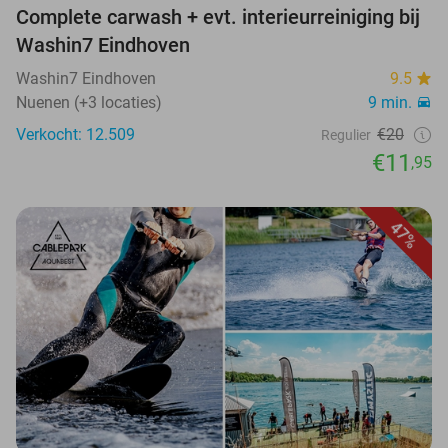
Complete carwash + evt. interieurreiniging bij
Washin7 Eindhoven
Washin7 Eindhoven
9.5
Nuenen (+3 locaties)
9 min.
Verkocht: 12.509
€20
Regulier
€11
,95
47%