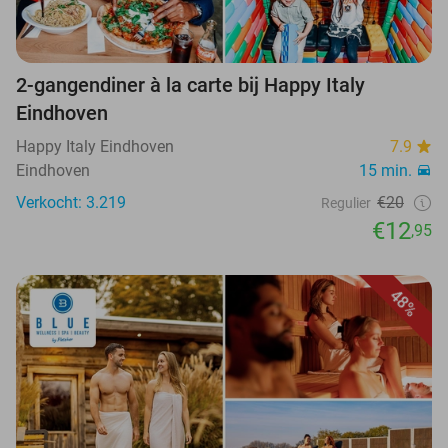
2-gangendiner à la carte bij Happy Italy
Eindhoven
Happy Italy Eindhoven
7.9
Eindhoven
15 min.
Verkocht: 3.219
€20
Regulier
€12
,95
48%