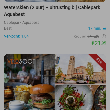
Waterskiën (2 uur) + uitrusting bij Cablepark
Aquabest
Cablepark Aquabest
Best
17 min.
Verkocht: 1.041
€41,25
Regulier
€21
,95
41%