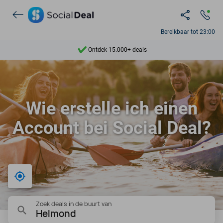
Bereikbaar tot 23:00
Ontdek 15.000+ deals
7 dagen per week beschikbaar
10+ miljoen leden
Wie erstelle ich einen
9,4
Account bei Social Deal?
Ontdek 15.000+ deals
Bij mij in de buurt
Zoek deals in de buurt van
Helmond