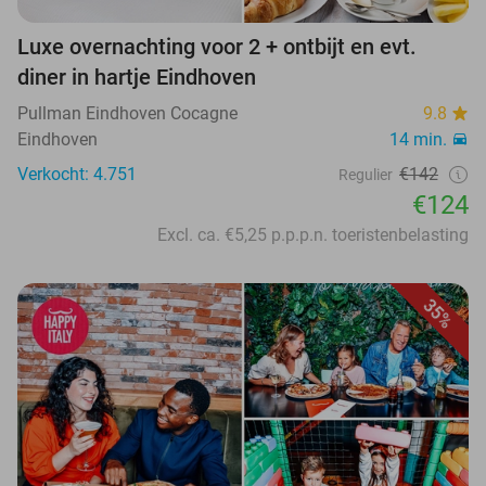
Luxe overnachting voor 2 + ontbijt en evt.
diner in hartje Eindhoven
Pullman Eindhoven Cocagne
9.8
Eindhoven
14 min.
Verkocht: 4.751
€142
Regulier
€124
Excl. ca. €5,25 p.p.p.n. toeristenbelasting
35%