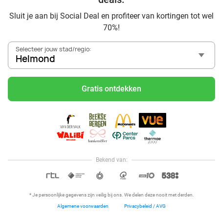
Sluit je aan bij Social Deal en profiteer van kortingen tot wel
70%!
Selecteer jouw stad/regio:
Helmond
Carwashprogramma + P1-acryllakverzegeling
+ evt. interieurbaan
Gratis ontdekken
Let's Wash
9.5
Veghel (+2 locaties)
19 min.
Verkocht: 1.476
€18
Regulier
€10
,95
Bekend van:
32%
Hoi, onze klantenservice is open,
dus als je een vraag hebt helpen
OPEN IN APP
we je graag!
* Je persoonlijke gegevens zijn veilig bij ons. We delen deze nooit met derden.
Algemene voorwaarden
Privacybeleid / AVG