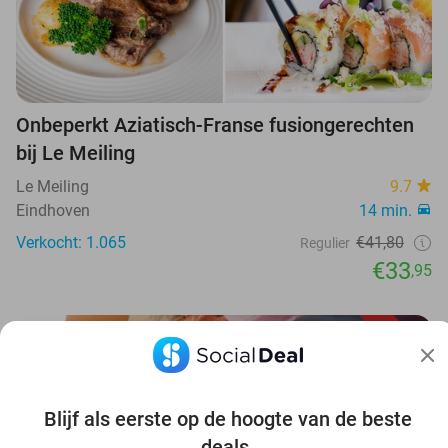
Onbeperkt Aziatisch-Franse fusiongerechten
bij Le Meiling
Le Meiling
9.7
Eindhoven
14 min.
Verkocht: 1.065
€41,80
Regulier
€33
,95
39%
Blijf als eerste op de hoogte van de beste
deals.