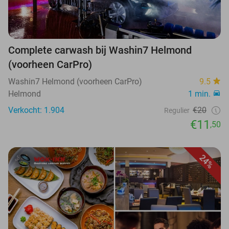
Complete carwash bij Washin7 Helmond
(voorheen CarPro)
Washin7 Helmond (voorheen CarPro)
9.5
Helmond
1 min.
Verkocht: 1.904
€20
Regulier
€11
,50
24%