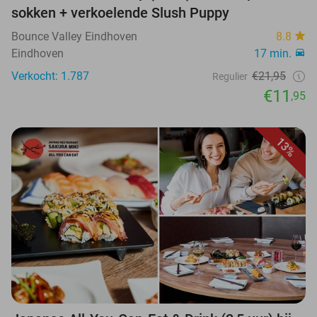
sokken + verkoelende Slush Puppy
Bounce Valley Eindhoven
8.8
Eindhoven
17 min.
Verkocht: 1.787
€21,95
Regulier
€11
,95
13%