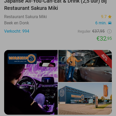
Japanse All-You-Can-Eat & Drink (2,5 uur) bij
Restaurant Sakura Miki
Restaurant Sakura Miki
9.7
Beek en Donk
6 min.
Verkocht: 994
€37,95
Regulier
€32
,95
40%