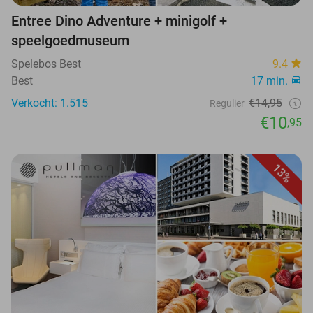
Entree Dino Adventure + minigolf +
speelgoedmuseum
Spelebos Best
9.4
Best
17 min.
Verkocht: 1.515
€14,95
Regulier
€10
,95
13%