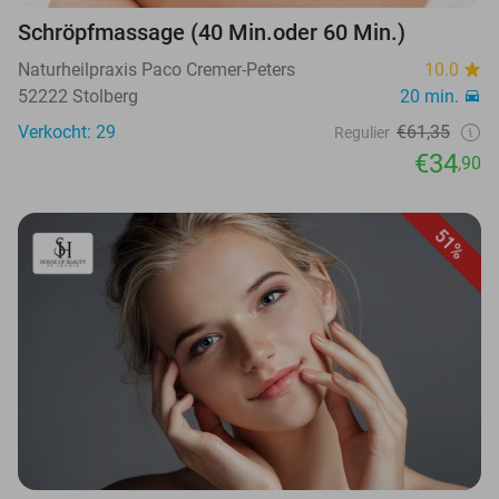
Schröpfmassage (40 Min.oder 60 Min.)
Naturheilpraxis Paco Cremer-Peters
10.0
52222 Stolberg
20 min.
Verkocht: 29
€61,35
Regulier
€34
,90
51%