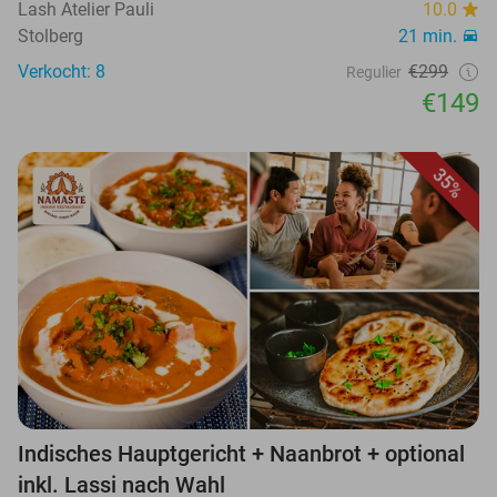
Lash Atelier Pauli
10.0
Stolberg
21 min.
Verkocht: 8
€299
Regulier
€149
35%
Indisches Hauptgericht + Naanbrot + optional
inkl. Lassi nach Wahl