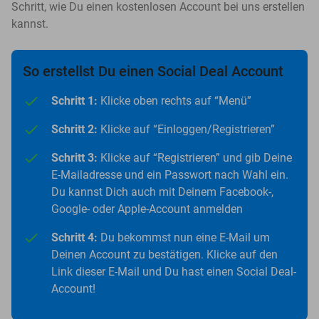
Schritt, wie Du einen kostenlosen Account bei uns erstellen
kannst.
So erstellst Du einen Social Deal Account
Schritt 1:
Klicke oben rechts auf “Menü”
Schritt 2:
Klicke auf “Einloggen/Registrieren”
Schritt 3:
Klicke auf “Registrieren” und gib Deine
E-Mailadresse und ein Passwort nach Wahl ein.
Du kannst Dich auch mit Deinem Facebook-,
Google- oder Apple-Account anmelden
Schritt 4:
Du bekommst nun eine E-Mail um
Deinen Account zu bestätigen. Klicke auf den
Link dieser E-Mail und Du hast einen Social Deal-
Account!