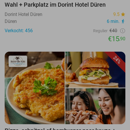
Wahl + Parkplatz im Dorint Hotel Düren
Dorint Hotel Düren
9.5
Düren
6 min.
Verkocht: 456
€40
Regulier
€15
,90
24%