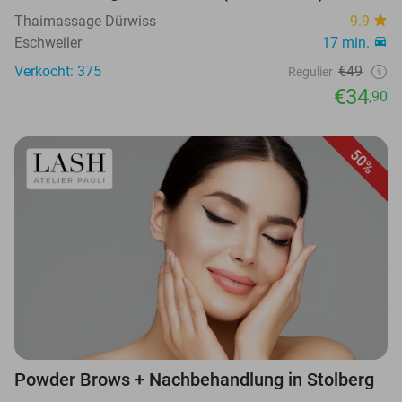
Thaimassage Dürwiss
9.9
Eschweiler
17 min.
Verkocht: 375
€49
Regulier
€34
,90
50%
Powder Brows + Nachbehandlung in Stolberg