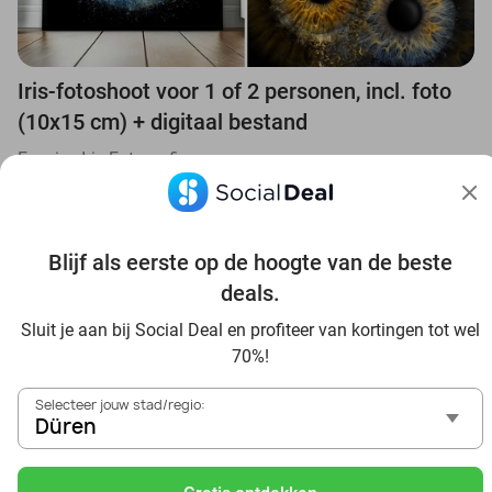
Iris-fotoshoot voor 1 of 2 personen, incl. foto
(10x15 cm) + digitaal bestand
Eyepixx Iris-Fotografie
Kerpen (+10 locaties)
20 min.
Verkocht: 27
€59
Regulier
€24
Blijf als eerste op de hoogte van de beste
deals.
55%
Sluit je aan bij Social Deal en profiteer van kortingen tot wel
70%!
Selecteer jouw stad/regio:
Düren