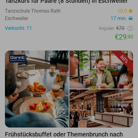
Tanzkurs für Paare (8 Stunden) in Eschweiler
Tanzschule Thomas Rath
10.0
Eschweiler
17 min.
Verkocht: 11
€70
Regulier
€29
,90
60%
Frühstücksbuffet oder Themenbrunch nach