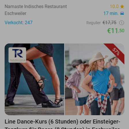
Namaste Indisches Restaurant
10.0
Eschweiler
17 min.
Verkocht: 247
€17,75
Regulier
€11
,50
57%
Line Dance-Kurs (6 Stunden) oder Einsteiger-