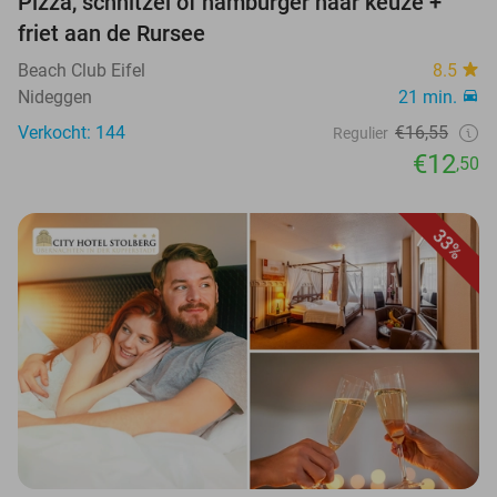
Pizza, schnitzel of hamburger naar keuze +
friet aan de Rursee
Beach Club Eifel
8.5
Nideggen
21 min.
Verkocht: 144
€16,55
Regulier
€12
,50
33%