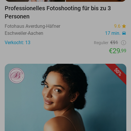
Professionelles Fotoshooting für bis zu 3
Personen
Fotohaus Averdung-Häfner
9.6
Eschweiler-Aachen
17 min.
Verkocht: 13
€91
Regulier
€29
,99
50%