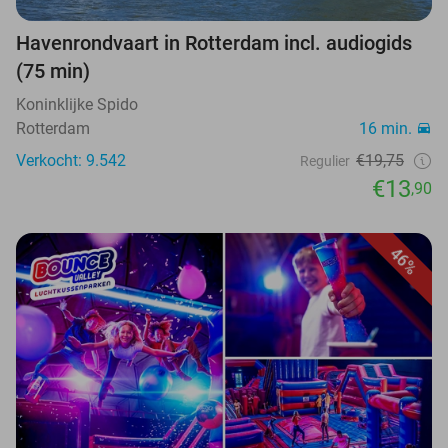
Havenrondvaart in Rotterdam incl. audiogids
(75 min)
Koninklijke Spido
Rotterdam
16 min.
Verkocht: 9.542
€19,75
Regulier
€13
,90
46%