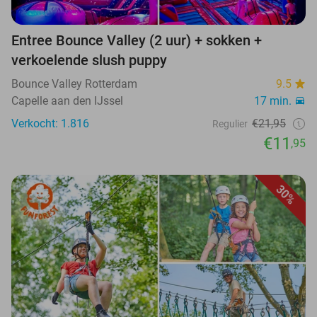
Entree Bounce Valley (2 uur) + sokken +
verkoelende slush puppy
Bounce Valley Rotterdam
9.5
Capelle aan den IJssel
17 min.
Verkocht: 1.816
€21,95
Regulier
€11
,95
30%