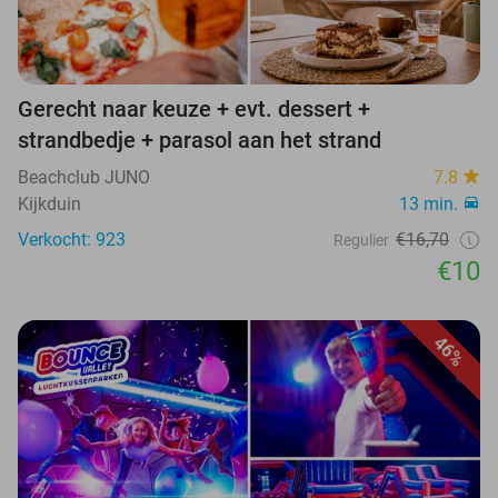
Gerecht naar keuze + evt. dessert +
strandbedje + parasol aan het strand
Beachclub JUNO
7.8
Kijkduin
13 min.
Verkocht: 923
€16,70
Regulier
€10
46%