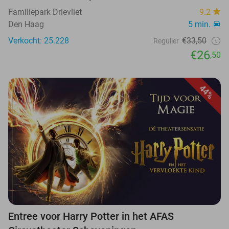
Familiepark Drievliet
9.2
Den Haag
5 min.
Verkocht: 25.228
€33,50
Regulier
€26
,50
44%
Entree voor Harry Potter in het AFAS