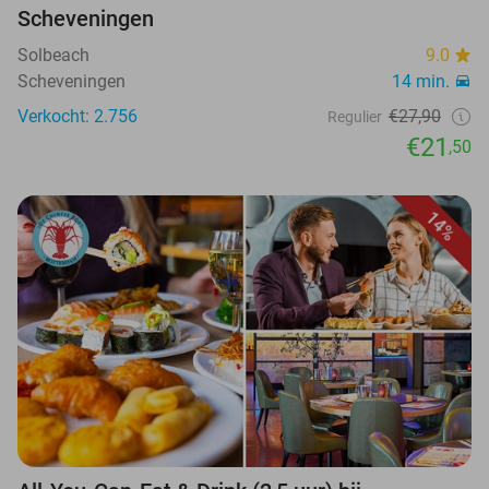
Scheveningen
Solbeach
9.0
Scheveningen
14 min.
Verkocht: 2.756
€27,90
Regulier
€21
,50
14%