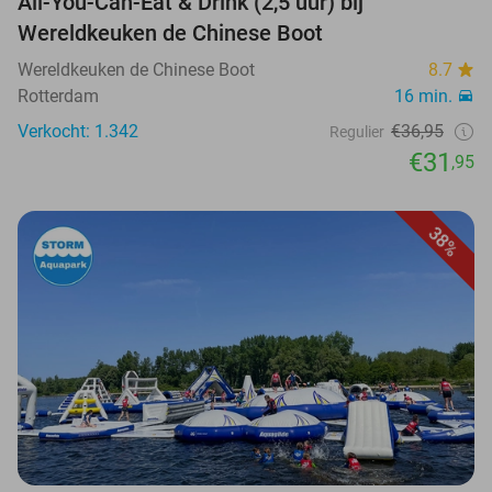
All-You-Can-Eat & Drink (2,5 uur) bij
Wereldkeuken de Chinese Boot
Wereldkeuken de Chinese Boot
8.7
Rotterdam
16 min.
Verkocht: 1.342
€36,95
Regulier
€31
,95
38%