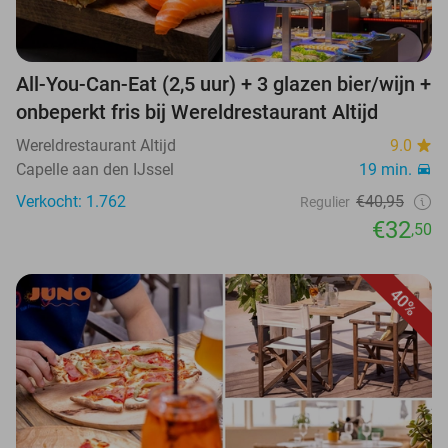
All-You-Can-Eat (2,5 uur) + 3 glazen bier/wijn +
onbeperkt fris bij Wereldrestaurant Altijd
Wereldrestaurant Altijd
9.0
Capelle aan den IJssel
19 min.
Verkocht: 1.762
€40,95
Regulier
€32
,50
40%