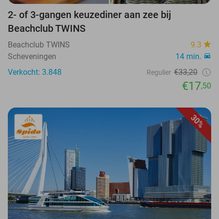
2- of 3-gangen keuzediner aan zee bij
Beachclub TWINS
Beachclub TWINS
9.3
Scheveningen
14 min.
Verkocht: 3.848
€33,20
Regulier
€17
,50
30%