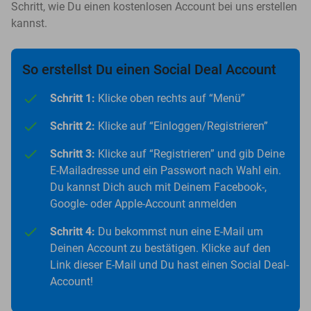
Schritt, wie Du einen kostenlosen Account bei uns erstellen
kannst.
So erstellst Du einen Social Deal Account
Schritt 1:
Klicke oben rechts auf “Menü”
Schritt 2:
Klicke auf “Einloggen/Registrieren”
Schritt 3:
Klicke auf “Registrieren” und gib Deine
E-Mailadresse und ein Passwort nach Wahl ein.
Du kannst Dich auch mit Deinem Facebook-,
Google- oder Apple-Account anmelden
Schritt 4:
Du bekommst nun eine E-Mail um
Deinen Account zu bestätigen. Klicke auf den
Link dieser E-Mail und Du hast einen Social Deal-
Account!