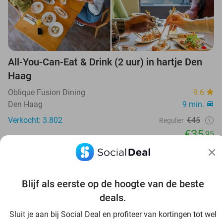
All-You-Can-Eat & Drink (2 uur) in hartje Den
Haag
Oblique Fusion Dining
9.6
Den Haag
9 min.
Verkocht: 3.802
€45
Regulier
€35
,95
30%
Blijf als eerste op de hoogte van de beste
deals.
Sluit je aan bij Social Deal en profiteer van kortingen tot wel