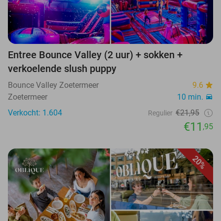
Entree Bounce Valley (2 uur) + sokken +
verkoelende slush puppy
Bounce Valley Zoetermeer
9.6
Zoetermeer
10 min.
Verkocht: 1.604
€21,95
Regulier
€11
,95
20%