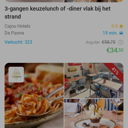
3-gangen keuzelunch of -diner vlak bij het
strand
Cajou Hotels
9.9
De Panne
19 min.
Verkocht: 323
€58,75
Regulier
€34
,50
41%