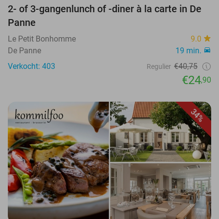
2- of 3-gangenlunch of -diner à la carte in De
Panne
Le Petit Bonhomme
9.0
De Panne
19 min.
Verkocht: 403
€40,75
Regulier
€24
,90
34%