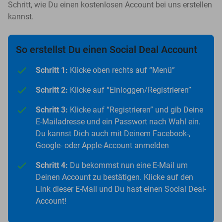
Schritt, wie Du einen kostenlosen Account bei uns erstellen
kannst.
So erstellst Du einen Social Deal Account
Schritt 1:
Klicke oben rechts auf “Menü”
Schritt 2:
Klicke auf “Einloggen/Registrieren”
Schritt 3:
Klicke auf “Registrieren” und gib Deine
E-Mailadresse und ein Passwort nach Wahl ein.
Du kannst Dich auch mit Deinem Facebook-,
Google- oder Apple-Account anmelden
Schritt 4:
Du bekommst nun eine E-Mail um
Deinen Account zu bestätigen. Klicke auf den
Link dieser E-Mail und Du hast einen Social Deal-
Account!