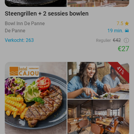
Steengrillen + 2 sessies bowlen
Bowl Inn De Panne
7.5
De Panne
19 min.
Verkocht: 263
€42
Regulier
€27
41%