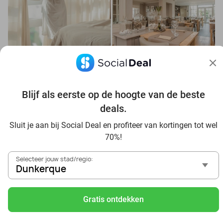
Overnachting(en) voor 2 vlakbij het strand van
De Panne + ontbijt
Brasserie Kommilfoo De Panne
9.6
Blijf als eerste op de hoogte van de beste
De Panne
19 min.
deals.
Verkocht: 3
€149
Regulier
Sluit je aan bij Social Deal en profiteer van kortingen tot wel
€119
70%!
Inclusief alle bijkomende kosten
Selecteer jouw stad/regio:
Dunkerque
Voordelig genieten in Dunkerque: haal deal-inspiratie uit
onze blogs
Gratis ontdekken
Visitez Eauzone SPA à prix réduit à Dunkerque