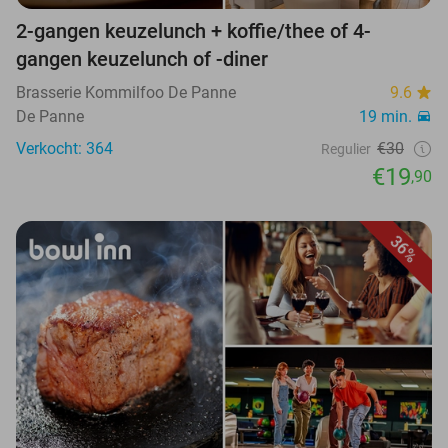
2-gangen keuzelunch + koffie/thee of 4-
gangen keuzelunch of -diner
Brasserie Kommilfoo De Panne
9.6
De Panne
19 min.
Verkocht: 364
€30
Regulier
€19
,90
36%