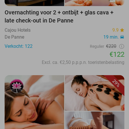
Overnachting voor 2 + ontbijt + glas cava +
late check-out in De Panne
Cajou Hotels
9.9
De Panne
19 min.
Verkocht: 122
€220
Regulier
€122
Excl. ca. €2,50 p.p.p.n. toeristenbelasting
29%