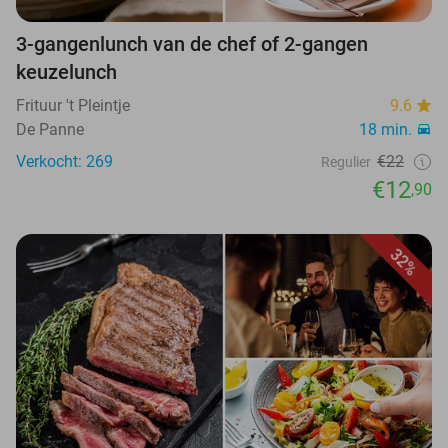
3-gangenlunch van de chef of 2-gangen
keuzelunch
Frituur 't Pleintje
9.6
De Panne
18 min.
Verkocht: 269
€22
Regulier
€12
,90
32%