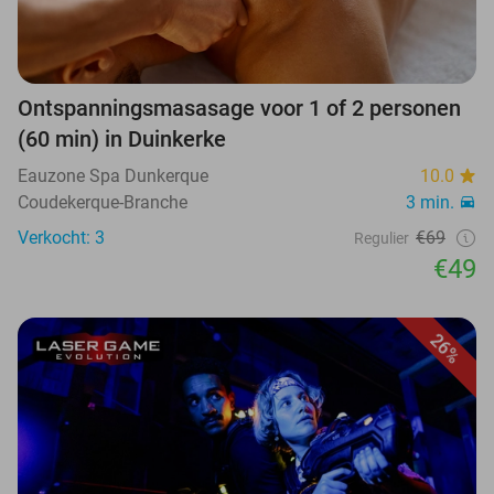
Ontspanningsmasasage voor 1 of 2 personen
(60 min) in Duinkerke
Eauzone Spa Dunkerque
10.0
Coudekerque-Branche
3 min.
Verkocht: 3
€69
Regulier
€49
26%