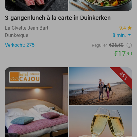
3-gangenlunch à la carte in Duinkerken
La Civette Jean Bart
9.4
Dunkerque
8 min.
Verkocht: 275
€26,50
Regulier
€17
,90
45%