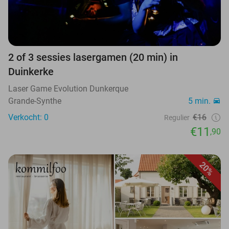
2 of 3 sessies lasergamen (20 min) in
Duinkerke
Laser Game Evolution Dunkerque
Grande-Synthe
5 min.
Verkocht: 0
€16
Regulier
€11
,90
20%