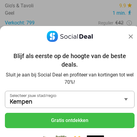
Gio's & Tavoli
9.9
Geel
1 min.
Verkocht: 799
€42
Regulier
€25
,90
23%
Blijf als eerste op de hoogte van de beste
deals.
Sluit je aan bij Social Deal en profiteer van kortingen tot wel
70%!
Selecteer jouw stad/regio:
Kempen
Gratis ontdekken
Karten met augmented reality bij BattleKart