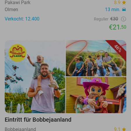
Pakawi Park
8.9
Olmen
13 min.
Verkocht: 12.400
€30
Regulier
€21
,50
46%
Eintritt für Bobbejaanland
Bobbejaanland
9.1