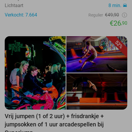
Lichtaart
8 min.
Verkocht: 7.664
€49,90
Regulier
€26
,90
52%
Vrij jumpen (1 of 2 uur) + frisdrankje +
jumpsokken of 1 uur arcadespellen bij