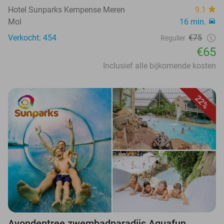
Hotel Sunparks Kempense Meren
9.1
Mol
16 min.
Verkocht: 454
€75
Regulier
€65
Inclusief alle bijkomende kosten
22%
Avondentree zwembadparadijs Aquafun