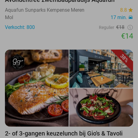
Aquafun Sunparks Kempense Meren
8.8
Mol
17 min.
Verkocht: 800
€18
Regulier
€14
38%
2- of 3-gangen keuzelunch bij Gio's & Tavoli