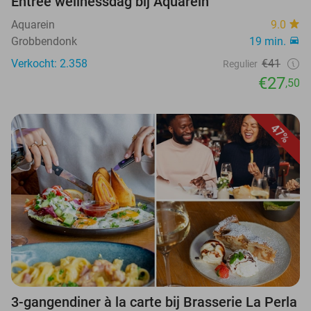
Entree wellnessdag bij Aquarein
Aquarein
9.0
Grobbendonk
19 min.
Verkocht: 2.358
€41
Regulier
€27
,50
47%
3-gangendiner à la carte bij Brasserie La Perla