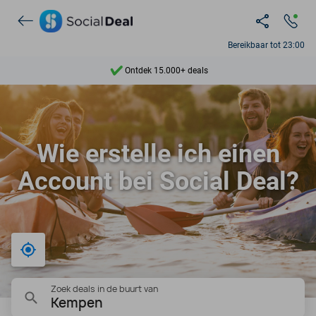
Bereikbaar tot 23:00
Ontdek 15.000+ deals
7 dagen per week beschikbaar
10+ miljoen leden
Wie erstelle ich einen
9,4
Account bei Social Deal?
Ontdek 15.000+ deals
Bij mij in de buurt
Zoek deals in de buurt van
Kempen