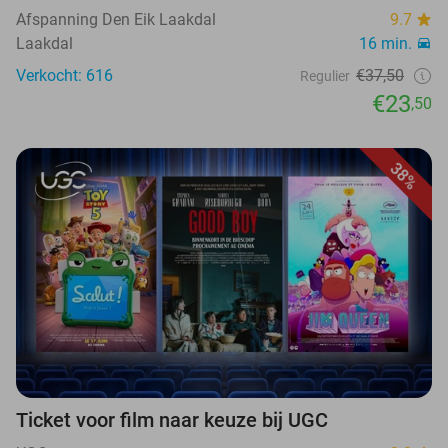
Afspanning Den Eik Laakdal
9.7
Laakdal
16 min.
Verkocht: 616
€37,50
Regulier
€23
,50
38%
Ticket voor film naar keuze bij UGC