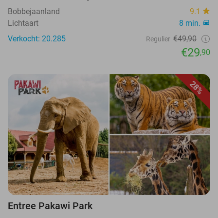
Bobbejaanland
9.1
Lichtaart
8 min.
Verkocht: 20.285
€49,90
Regulier
€29
,90
28%
Entree Pakawi Park