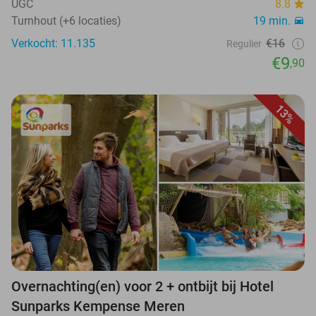
UGC
8.8
Turnhout (+6 locaties)
19 min.
Verkocht: 11.135
€16
Regulier
€9
,90
13%
Overnachting(en) voor 2 + ontbijt bij Hotel
Sunparks Kempense Meren