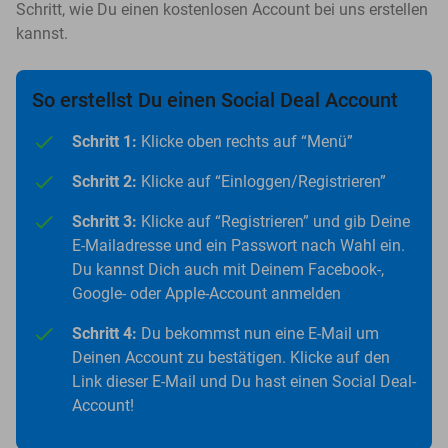
Schritt, wie Du einen kostenlosen Account bei uns erstellen
kannst.
So erstellst Du einen Social Deal Account
Schritt 1:
Klicke oben rechts auf “Menü”
Schritt 2:
Klicke auf “Einloggen/Registrieren”
Schritt 3:
Klicke auf “Registrieren” und gib Deine
E-Mailadresse und ein Passwort nach Wahl ein.
Du kannst Dich auch mit Deinem Facebook-,
Google- oder Apple-Account anmelden
Schritt 4:
Du bekommst nun eine E-Mail um
Deinen Account zu bestätigen. Klicke auf den
Link dieser E-Mail und Du hast einen Social Deal-
Account!