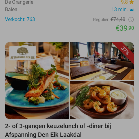
De Orangerie
9.8
Balen
13 min.
Verkocht: 763
€74,40
Regulier
€39
,90
37%
2- of 3-gangen keuzelunch of -diner bij
Afspanning Den Eik Laakdal