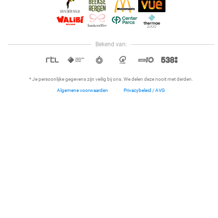
BattleKart
9.5
Herentals (+4 locaties)
15 min.
Verkocht: 1.797
€19,50
Regulier
€14
,95
Bekend van:
Hoi, onze klantenservice is open,
dus als je een vraag hebt helpen
OPEN IN APP
we je graag!
27%
* Je persoonlijke gegevens zijn veilig bij ons. We delen deze nooit met derden.
Algemene voorwaarden
Privacybeleid / AVG
Home
Dichtbij
Restaurants
Hotels
Menu
Huur kajak (2 uur)
Leopark
9.9