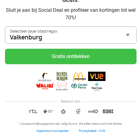
Sluit je aan bij Social Deal en profiteer van kortingen tot wel
70%!
Selecteer jouw stad/regio:
Valkenburg
2 of 3 heats karten bij Powerarea
Gratis ontdekken
Powerarea
9.3
Lemiers
15 min.
Verkocht: 555
€37,50
Regulier
€25
,50
Bekend van:
17%
Hoi, onze klantenservice is open,
dus als je een vraag hebt helpen
OPEN IN APP
we je graag!
* Je persoonlijke gegevens zijn veilig bij ons. We delen deze nooit met derden.
Algemene voorwaarden
Privacybeleid / AVG