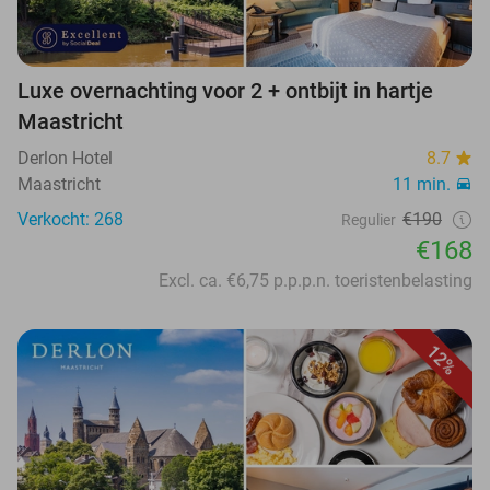
Luxe overnachting voor 2 + ontbijt in hartje
Maastricht
Derlon Hotel
8.7
Maastricht
11 min.
Verkocht: 268
€190
Regulier
€168
Excl. ca. €6,75 p.p.p.n. toeristenbelasting
12%