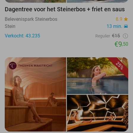
Dagentree voor het Steinerbos + friet en saus
Belevenispark Steinerbos
8.9
Stein
13 min.
Verkocht: 43.235
€15
Regulier
€9
,50
25%