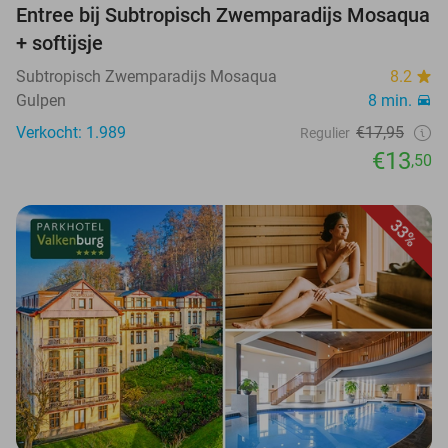
Entree bij Subtropisch Zwemparadijs Mosaqua
+ softijsje
Subtropisch Zwemparadijs Mosaqua
8.2
Gulpen
8 min.
Verkocht: 1.989
€17,95
Regulier
€13
,50
33%