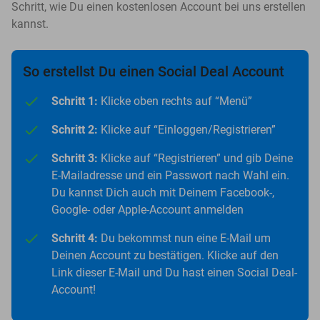
Schritt, wie Du einen kostenlosen Account bei uns erstellen
kannst.
So erstellst Du einen Social Deal Account
Schritt 1:
Klicke oben rechts auf “Menü”
Schritt 2:
Klicke auf “Einloggen/Registrieren”
Schritt 3:
Klicke auf “Registrieren” und gib Deine
E-Mailadresse und ein Passwort nach Wahl ein.
Du kannst Dich auch mit Deinem Facebook-,
Google- oder Apple-Account anmelden
Schritt 4:
Du bekommst nun eine E-Mail um
Deinen Account zu bestätigen. Klicke auf den
Link dieser E-Mail und Du hast einen Social Deal-
Account!