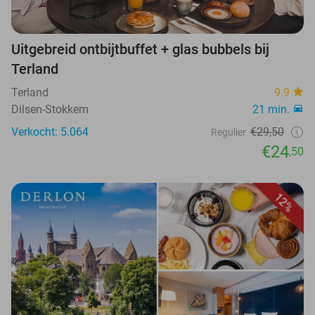
Uitgebreid ontbijtbuffet + glas bubbels bij
Terland
Terland
9.9
Dilsen-Stokkem
21 min.
Verkocht: 5.064
€29,50
Regulier
€24
,50
12%