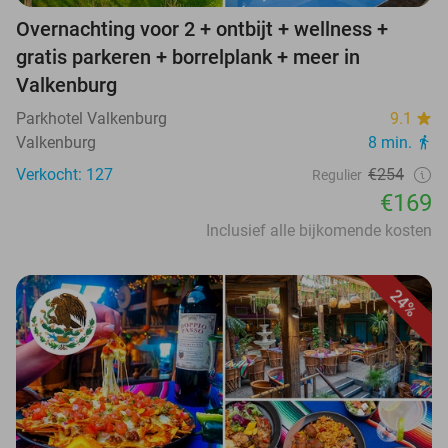
Overnachting voor 2 + ontbijt + wellness +
gratis parkeren + borrelplank + meer in
Valkenburg
Parkhotel Valkenburg
9.1
Valkenburg
8 min.
Verkocht: 127
€254
Regulier
€169
Inclusief alle bijkomende kosten
24%