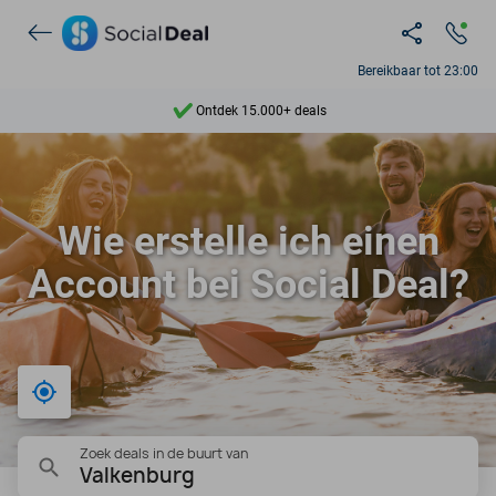
Bereikbaar tot 23:00
Ontdek 15.000+ deals
7 dagen per week beschikbaar
10+ miljoen leden
9,4
Wie erstelle ich einen
Ontdek 15.000+ deals
Account bei Social Deal?
Bij mij in de buurt
Zoek deals in de buurt van
Valkenburg