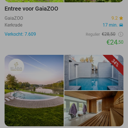
Entree voor GaiaZOO
GaiaZOO
9.2
Kerkrade
17 min.
Verkocht: 7.609
€28,50
Regulier
€24
,50
34%