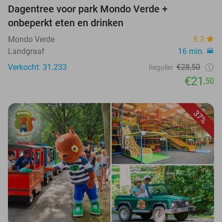
Dagentree voor park Mondo Verde +
onbeperkt eten en drinken
Mondo Verde
8.3
Landgraaf
16 min.
Verkocht: 31.233
€28,50
Regulier
€21
,50
37%