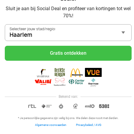
Sluit je aan bij Social Deal en profiteer van kortingen tot wel
70%!
Selecteer jouw stad/regio:
Entree voor Madame Tussauds in hartje
Haarlem
Amsterdam
Madame Tussauds
Gratis ontdekken
Amsterdam
20 min.
Verkocht: 1.998
€20,25
Regulier
€16
,50
28%
Bekend van:
Hoi, onze klantenservice is open,
dus als je een vraag hebt helpen
OPEN IN APP
we je graag!
* Je persoonlijke gegevens zijn veilig bij ons. We delen deze nooit met derden.
Algemene voorwaarden
Privacybeleid / AVG