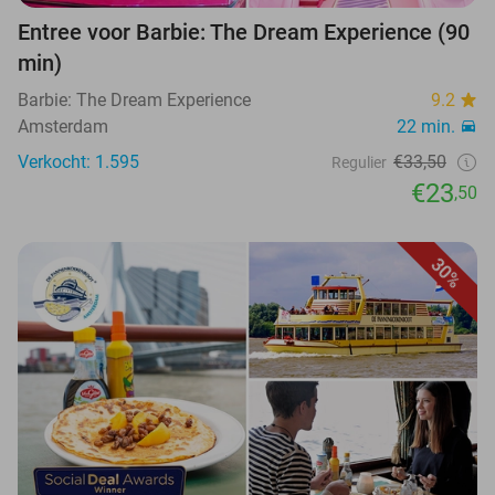
Entree voor Barbie: The Dream Experience (90
min)
Barbie: The Dream Experience
9.2
Amsterdam
22 min.
Verkocht: 1.595
€33,50
Regulier
€23
,50
30%