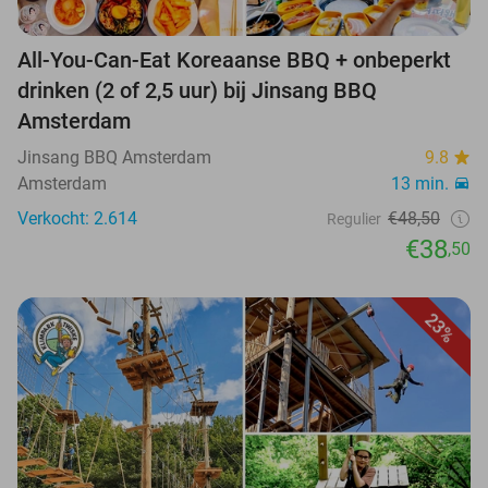
All-You-Can-Eat Koreaanse BBQ + onbeperkt
drinken (2 of 2,5 uur) bij Jinsang BBQ
Amsterdam
Jinsang BBQ Amsterdam
9.8
Amsterdam
13 min.
Verkocht: 2.614
€48,50
Regulier
€38
,50
23%