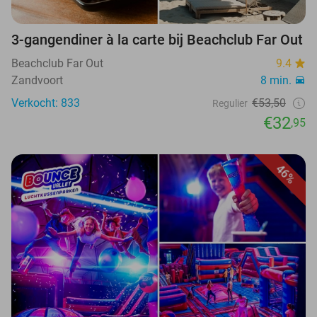
3-gangendiner à la carte bij Beachclub Far Out
Beachclub Far Out
9.4
Zandvoort
8 min.
Verkocht: 833
€53,50
Regulier
€32
,95
46%