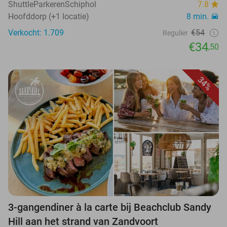
ShuttleParkerenSchiphol
7.8
Hoofddorp (+1 locatie)
8 min.
Verkocht: 1.709
€54
Regulier
€34
,50
34%
3-gangendiner à la carte bij Beachclub Sandy
Hill aan het strand van Zandvoort