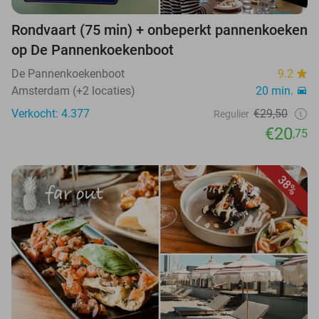
Rondvaart (75 min) + onbeperkt pannenkoeken
op De Pannenkoekenboot
De Pannenkoekenboot
9.2
Amsterdam (+2 locaties)
20 min.
Verkocht: 4.377
€29,50
Regulier
€20
,75
38%