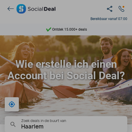
Bereikbaar vanaf 07:00
Ontdek 15.000+ deals
7 dagen per week beschikbaar
10+ miljoen leden
Wie erstelle ich einen
9,4
Account bei Social Deal?
Ontdek 15.000+ deals
Bij mij in de buurt
Zoek deals in de buurt van
Haarlem