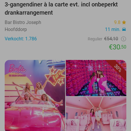
3-gangendiner à la carte evt. incl onbeperkt
drankarrangement
Bar Bistro Joseph
9.8
Hoofddorp
11 min.
Verkocht: 1.786
€54,10
Regulier
€30
,50
30%