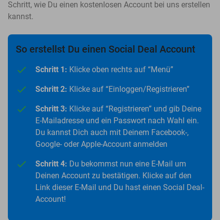
Schritt, wie Du einen kostenlosen Account bei uns erstellen
kannst.
So erstellst Du einen Social Deal Account
Schritt 1:
Klicke oben rechts auf “Menü”
Schritt 2:
Klicke auf “Einloggen/Registrieren”
Schritt 3:
Klicke auf “Registrieren” und gib Deine
E-Mailadresse und ein Passwort nach Wahl ein.
Du kannst Dich auch mit Deinem Facebook-,
Google- oder Apple-Account anmelden
Schritt 4:
Du bekommst nun eine E-Mail um
Deinen Account zu bestätigen. Klicke auf den
Link dieser E-Mail und Du hast einen Social Deal-
Account!