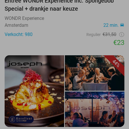
Entree WONDR Experience inc. Spongebob
Special + drankje naar keuze
WONDR Experience
Amsterdam
22 min.
Verkocht: 980
€31,50
Regulier
€23
44%