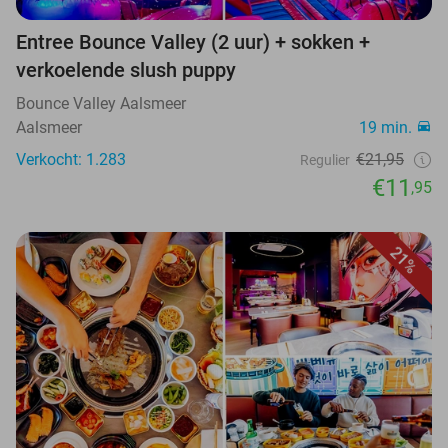
Entree Bounce Valley (2 uur) + sokken +
verkoelende slush puppy
Bounce Valley Aalsmeer
Aalsmeer
19 min.
Verkocht: 1.283
€21,95
Regulier
€11
,95
21%