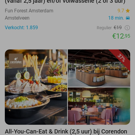
(vanaf 2,5 jaar) en/of volwassene (2 of 3 uur)
Fun Forest Amsterdam
9.7
Amstelveen
18 min.
Verkocht: 1.859
€19
Regulier
€12
,95
37%
All-You-Can-Eat & Drink (2,5 uur) bij Corendon