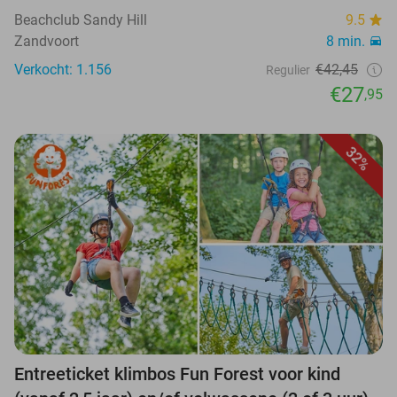
Beachclub Sandy Hill
9.5
Zandvoort
8 min.
Verkocht: 1.156
€42,45
Regulier
€27
,95
32%
Entreeticket klimbos Fun Forest voor kind