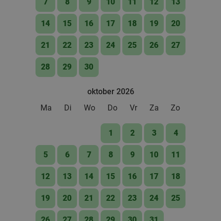
40%
7
8
9
10
11
12
13
bij SPAR City Zutphen
14
15
16
17
18
19
20
Vandaag
Morgen
Zo
Ma
Di
Wo
Do
SPAR city Zutphen
9.8
star
21
22
23
24
25
26
27
Zutphen
27 min.
directions_car
28
29
30
Verkocht: 143
€9
,10
Regulier
€5
,50
oktober 2026
Ma
Di
Wo
Do
Vr
Za
Zo
Lunch voor 2 bij Fletcher Hotels
40%
1
2
3
4
Fletcher Hotels
5
6
7
8
9
10
11
Ellecom
28 min.
directions_car
Verkocht: 4.842
€33
12
13
14
15
16
17
18
Regulier
€19
,90
19
20
21
22
23
24
25
26
27
28
29
30
31