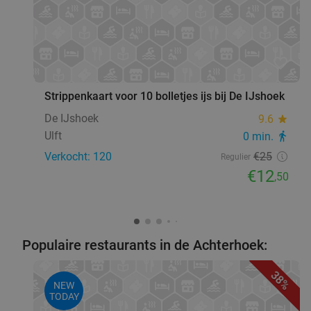
favorite_border
Strippenkaart voor 10 bolletjes ijs bij De IJshoek
De IJshoek
9.6
star
Ulft
0 min.
directions_walk
Verkocht: 120
€25
Regulier
€12
,50
Populaire restaurants in de Achterhoek:
38%
NEW
TODAY