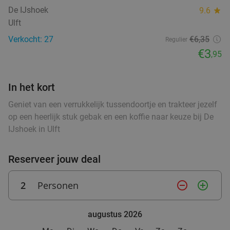
€29
,95
food
food
De IJshoek
9.6
star
Ulft
food
food
Verkocht: 27
€6,35
Regulier
food
€3
,95
Warme drank + zoete snack naar keuze (enkel
ood
35%
food
ood
food
ood
food
food
food
food
food
of 10-strippenkaart) bij SPAR city Zutphen
In het kort
Vandaag
Morgen
Zo
Ma
Di
Wo
Do
SPAR city Zutphen
Geniet van een verrukkelijk tussendoortje en trakteer jezelf
food
9.8
star
op een heerlijk stuk gebak en een koffie naar keuze bij De
Zutphen
27 min.
directions_car
IJshoek in Ulft
Verkocht: 93
€4
,55
Regulier
food
€2
,95
food
Reserveer jouw deal
food
2
Personen
remove_circle_outline
add_circle_outline
food
Warme drank + zoete snack naar keuze (enkel
35%
food
of 10-strippenkaart) bij SPAR City Enschede
augustus 2026
Vandaag
Morgen
Zo
Ma
Di
Wo
Do