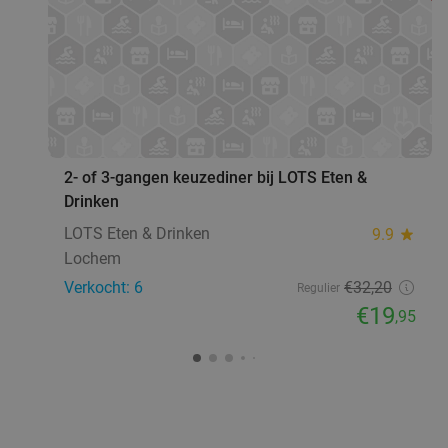
favorite_border
2- of 3-gangen keuzediner bij LOTS Eten &
Drinken
LOTS Eten & Drinken
9.9
star
Lochem
Verkocht: 6
€32
,20
Regulier
€19
,95