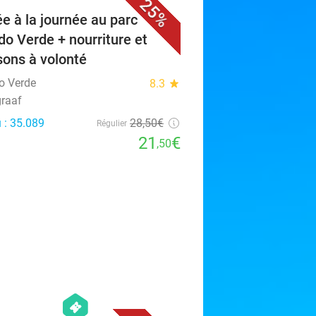
25%
ée à la journée au parc
o Verde + nourriture et
sons à volonté
o Verde
8.3
star
raaf
 : 35.089
28
,50
€
Régulier
21
€
,50
favorite_border
hexagon
events