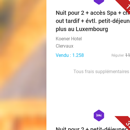
1
Nuit pour 2 + accès Spa + ch
out tardif + évtl. petit-déjeun
plus au Luxembourg
Koener Hotel
Clervaux
Vendu : 1.258
1
Régulier
Tous frais supplémentaires 
hexagon
hotel
3
Nuit pour 2 + petit-déjeuner 