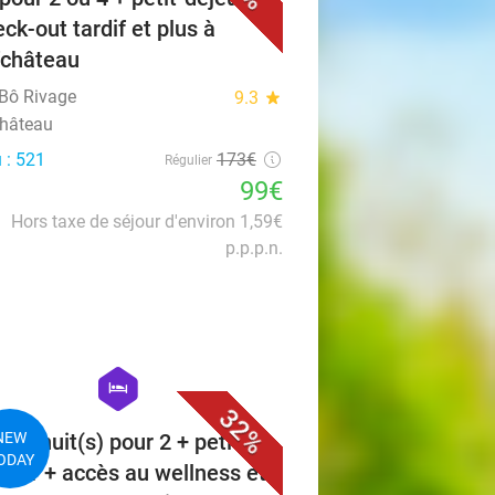
ck-out tardif et plus à
château
 Bô Rivage
9.3
star
hâteau
 : 521
173€
Régulier
99€
Hors taxe de séjour d'environ 1,59€
p.p.p.n.
favorite_border
hexagon
hotel
32%
ou 3 nuit(s) pour 2 + petit-
NEW
ODAY
uner + accès au wellness et