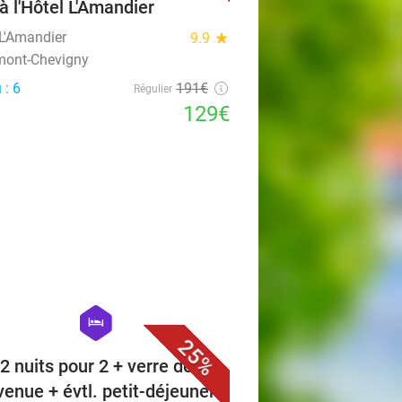
 à l'Hôtel L'Amandier
 L'Amandier
9.9
star
mont-Chevigny
 : 6
191€
Régulier
129€
favorite_border
hexagon
hotel
25%
 2 nuits pour 2 + verre de
venue + évtl. petit-déjeuner