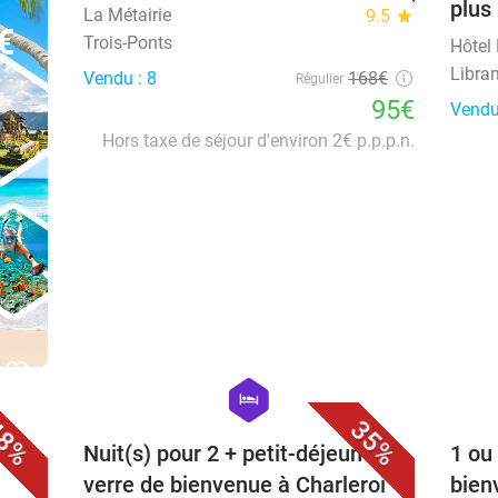
plus
La Métairie
9.5
star
€
Trois-Ponts
Hôtel
Libra
Vendu : 8
168€
Régulier
95€
Vendu
Hors taxe de séjour d'environ 2€ p.p.p.n.
favorite_border
favorite_border
hexagon
hotel
8%
35%
 avec
Nuit(s) pour 2 + petit-déjeuner +
1 ou
verre de bienvenue à Charleroi
bien