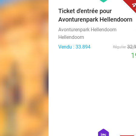
4
Ticket d'entrée pour
Avonturenpark Hellendoorn
Avonturenpark Hellendoorn
Hellendoorn
Vendu : 33.894
32
,
Régulier
1
hexagon
hotel