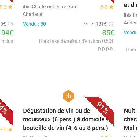
et d
ibis Charleroi Centre Gare
9.3
star
8.0
star
Charleroi
Ibis 
Ander
80€
Vendu : 80
131€
Régulier
94€
85€
Vendu
inclus
Hors taxe de séjour d'environ 0,50€
p.p.p.n.
Hors 
favorite_border
favorite_border
hexagon
course
4%
91%
-
Dégustation de vin ou de
Nuit
mousseux (6 pers.) à domicile +
chec
bouteille de vin (4, 6 ou 8 pers.)
Mali
7.9
star