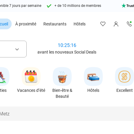
nible 7 jours par semaine
+ de 10 millions de membres
cueil
À proximité
Restaurants
Hôtels
10:25:15
keyboard_arrow_down
avant les nouveaux Social Deals
ties
Vacances d’été
Bien-être &
Hôtels
Excellent
Beauté