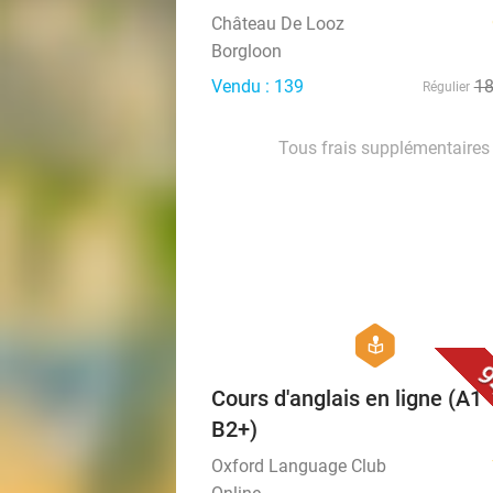
Château De Looz
Borgloon
Vendu : 139
1
Régulier
Tous frais supplémentaires 
hexagon
course
9
Cours d'anglais en ligne (A1 
B2+)
Oxford Language Club