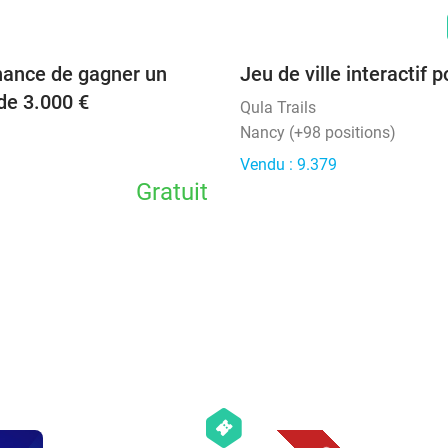
favorite_border
hance de gagner un
Jeu de ville interactif 
de 3.000 €
Qula Trails
Nancy (+98 positions)
Vendu : 9.379
Gratuit
favorite_border
hexagon
events