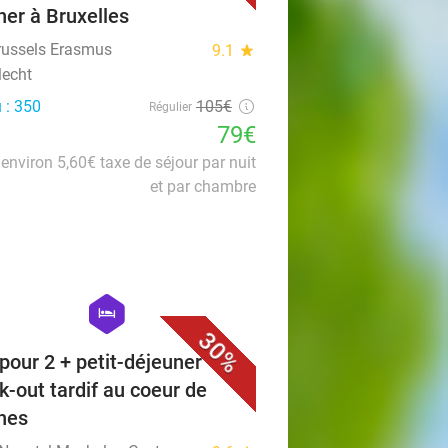
îner à Bruxelles
Brussels Erasmus
9.1
star
lecht
 : 350
105€
Régulier
79€
environ 5,60€ taxe de séjour par nuit
et par chambre
favorite_border
hexagon
hotel
30%
 pour 2 + petit-déjeuner +
k-out tardif au coeur de
nes