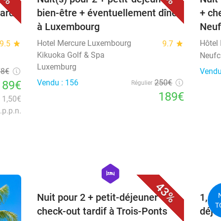
ardif
bien-être + éventuellement dîner
+ che
à Luxembourg
Neuf
Hotel Mercure Luxembourg
Hôtel
9.5
star
9.7
star
Kikuoka Golf & Spa
Neufc
Luxemburg
78€
Vendu
Vendu : 156
250€
189€
Régulier
189€
n 1,50€
.p.p.n.
favorite_border
hexagon
hotel
43%
Nuit pour 2 + petit-déjeuner +
1, 2 
T
check-out tardif à Trois-Ponts
déje