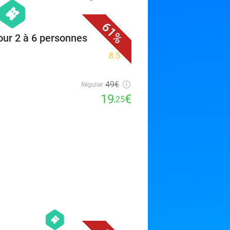
favorite_border
hexagon
events
61%
pour 2 à 6 personnes
8.5
star
49€
Régulier
19
€
,25
favorite_border
hexagon
events