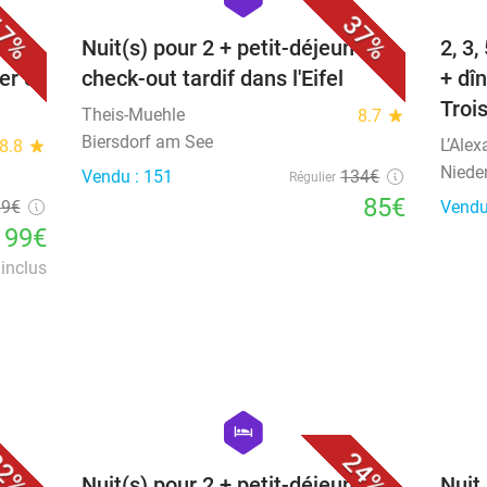
7%
37%
eck-
Nuit(s) pour 2 + petit-déjeuner +
2, 3,
er et
check-out tardif dans l'Eifel
+ dîn
Troi
Theis-Muehle
8.7
star
Biersdorf am See
L’Alex
8.8
star
Niede
Vendu : 151
134€
Régulier
85€
19€
Vendu
99€
inclus
favorite_border
favorite_border
hexagon
hotel
2%
24%
+
Nuit(s) pour 2 + petit-déjeuner +
Nuit