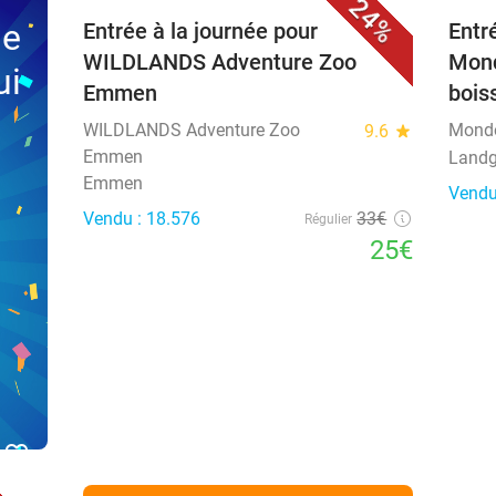
24%
ne
Entrée à la journée pour
Entr
WILDLANDS Adventure Zoo
Mond
ui
Emmen
bois
WILDLANDS Adventure Zoo
Mond
9.6
star
Emmen
Landg
Emmen
Vendu
Vendu : 18.576
33€
Régulier
25€
favorite_border