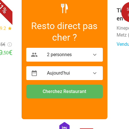
1%
Tick
en F
Resto direct pas
Kinep
9.2
star
cher ?
Metz 
Vendu
95
€
9
€
,50
2 personnes
Aujourd'hui
Cherchez Restaurant
favorite_border
favorite_border
hexagon
hotel