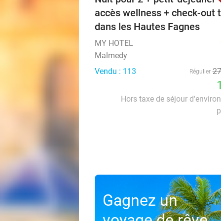
accès wellness + check-out t
dans les Hautes Fagnes
MY HOTEL
Malmedy
Vendu : 113
2
Régulier
Hors taxe de séjour d'enviro
p
Gagnez un
voyage de rêve