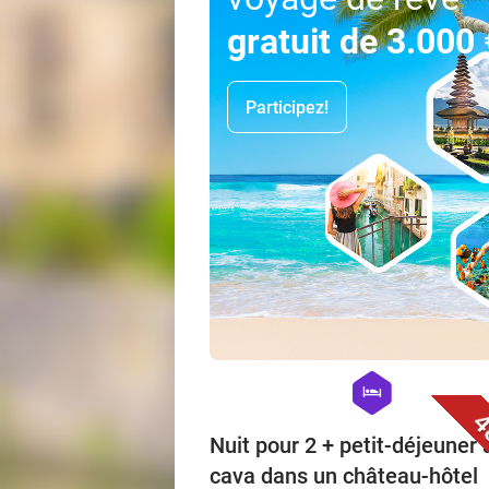
gratuit de 3.000 
Participez!
hexagon
hotel
4
Nuit pour 2 + petit-déjeuner
cava dans un château-hôtel