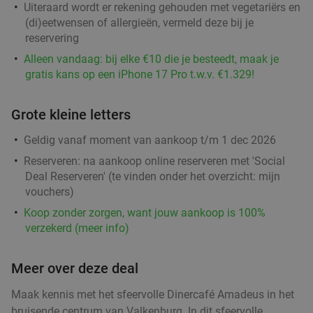
Uiteraard wordt er rekening gehouden met vegetariërs en
(di)eetwensen of allergieën, vermeld deze bij je
reservering
Wandeling + tapas bij Cuba Libre
45%
Alleen vandaag: bij elke €10 die je besteedt, maak je
gratis kans op een iPhone 17 Pro t.w.v. €1.329!
Morgen
Wo
Do
Vr
Cuba Libre
9.5
star
Grote kleine letters
Vijlen
14 min.
directions_car
Verkocht: 81
€29
Geldig vanaf moment van aankoop t/m 1 dec 2026
Regulier
€15
,95
Reserveren:
na aankoop online reserveren met 'Social
Deal Reserveren' (te vinden onder het overzicht:
mijn
vouchers
)
Koop zonder zorgen, want jouw aankoop is 100%
2-gangen keuzelunch of 3-gangen keuzediner
30%
verzekerd (meer info)
bij Brasserie De Grous
Morgen
Di
Wo
Do
Vr
Meer over deze deal
Brasserie De Grous
9.7
star
Maak kennis met het sfeervolle Dinercafé Amadeus in het
Stein
14 min.
directions_car
bruisende centrum van Valkenburg. In dit sfeervolle