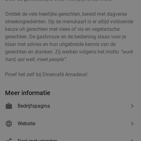
Morgen
Ma
Di
Do
Vr
Ocean Paradise Sittard
7.6
star
Ontdek de vele heerlijke gerechten, bereid met dagverse
Sittard
16 min.
directions_car
streekingrediënten. Op de menukaart is er altijd voldoende
keuze uit gerechten met vlees of vis en vegetarische
Verkocht: 312
€44
,34
Regulier
gerechten. De gastvrouw en de bediening staan voor je
€34
,95
klaar met advies en hun uitgebreide kennis van de
gerechten en dranken. Zij werken volgens het motto
“work
hard, eat well, meet people”
.
Sushibox (100 stuks) + 5 mini-loempia's +
53%
salade van Daisuki Sushi bij jou thuisbezorgd
Proef het zelf bij Dinercafé Amadeus!
Morgen
Meer informatie
Daisuki Sushi Sittard
9.0
star
Sittard
16 min.
directions_car
Bedrijfspagina
Verkocht: 310
€126
Regulier
€59
Website