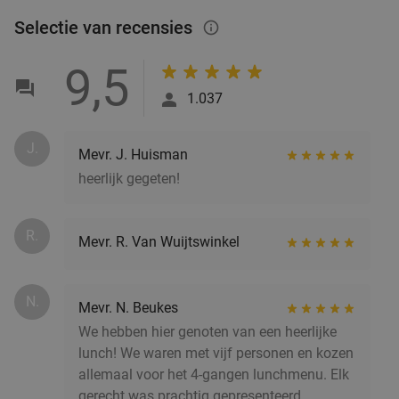
€29
,50
Selectie van recensies
info_outlined
9,5
Lunch voor 2 bij Fletcher Hotels
40%
1.037
Fletcher Hotels
Sittard
16 min.
directions_car
J.
Mevr. J. Huisman
Verkocht: 4.879
€33
Regulier
heerlijk gegeten!
€19
,90
R.
Mevr. R. Van Wuijtswinkel
3-gangen keuzediner bij Ut Sonneklukske
15%
brasserie & lunch
N.
Mevr. N. Beukes
Ma
Di
Wo
Do
Vr
We hebben hier genoten van een heerlijke
lunch! We waren met vijf personen en kozen
Ut Sonneklukske Brasserie & Lunch
9.5
star
allemaal voor het 4-gangen lunchmenu. Elk
Landgraaf
16 min.
directions_car
gerecht was prachtig gepresenteerd,