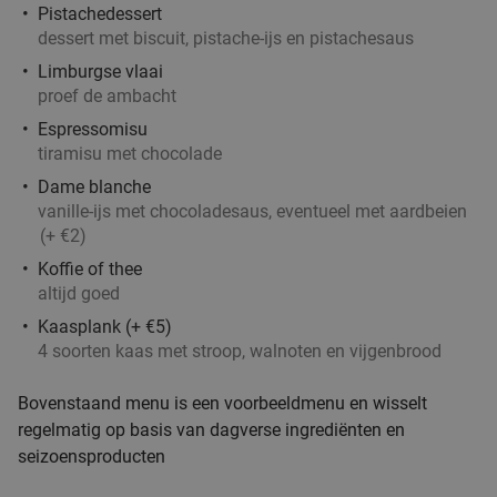
Pistachedessert
dessert met biscuit, pistache-ijs en pistachesaus
All-You-Can-Eat diner + nagerecht (2 uur) bij
27%
Limburgse vlaai
Rio De Brazil
proef de ambacht
Morgen
Ma
Di
Wo
Do
Vr
Espressomisu
tiramisu met chocolade
Rio De Brazil
9.3
star
Dame blanche
Maasmechelen
15 min.
directions_car
vanille-ijs met chocoladesaus, eventueel met aardbeien
Verkocht: 1.801
€47
,80
Regulier
(+ €2)
€34
,90
Koffie of thee
altijd goed
Kaasplank (+ €5)
Luxe brunch + glas cava
26%
4 soorten kaas met stroop, walnoten en vijgenbrood
Wo
Do
Vr
Bovenstaand menu is een voorbeeldmenu en wisselt
Kim's Brasserie
9.8
star
regelmatig op basis van dagverse ingrediënten en
Veldwezelt (Lanaken)
15 min.
directions_car
seizoensproducten
Verkocht: 1.019
€40
Regulier