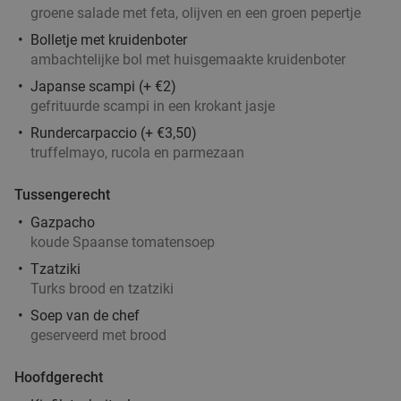
groene salade met feta, olijven en een groen pepertje
Hotel Blanckthys
9.9
star
Bolletje met kruidenboter
Voeren
14 min.
directions_car
ambachtelijke bol met huisgemaakte kruidenboter
Verkocht: 382
€59
Regulier
Japanse scampi (+ €2)
€29
,50
gefrituurde scampi in een krokant jasje
Rundercarpaccio (+ €3,50)
truffelmayo, rucola en parmezaan
3-gangen keuzediner bij Café Restaurant
31%
Bergzicht
Tussengerecht
Morgen
Wo
Do
Vr
Gazpacho
koude Spaanse tomatensoep
Café Restaurant Bergzicht
9.9
star
Vijlen
14 min.
directions_car
Tzatziki
Turks brood en tzatziki
Verkocht: 354
€38
,50
Regulier
Soep van de chef
€26
,50
geserveerd met brood
Hoofdgerecht