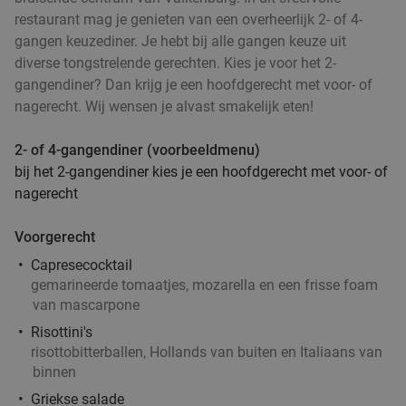
Verkocht: 415
€15
,70
Regulier
restaurant mag je genieten van een overheerlijk 2- of 4-
€10
,95
gangen keuzediner. Je hebt bij alle gangen keuze uit
diverse tongstrelende gerechten. Kies je voor het 2-
gangendiner? Dan krijg je een hoofdgerecht met voor- of
Luxe ontbijt + glas bubbels
44%
nagerecht. Wij wensen je alvast smakelijk eten!
2- of 4-gangendiner (voorbeeldmenu)
Di
Wo
Do
Vr
bij het 2-gangendiner kies je een hoofdgerecht met voor- of
De Sjötter
9.8
star
nagerecht
Riemst
14 min.
directions_car
Verkocht: 227
€32
Regulier
Voorgerecht
€17
,90
Capresecocktail
gemarineerde tomaatjes, mozarella en een frisse foam
van mascarpone
Risottini's
Uitgebreid wandelarrangement met
50%
risottobitterballen, Hollands van buiten en Italiaans van
koffie/thee + hartige en zoete lekkernijen
binnen
Griekse salade
Morgen
Wo
Do