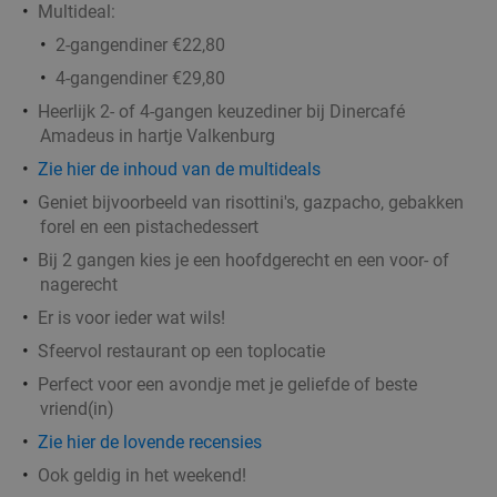
Multideal:
High tea naar keuze (2 uur) bij De Eetkamer
38%
Kerkrade
2-gangendiner €22,80
4-gangendiner €29,80
Ma
Di
Wo
Do
Vr
Heerlijk 2- of 4-gangen keuzediner bij Dinercafé
De Eetkamer Kerkrade
9.9
star
Amadeus in hartje Valkenburg
Kerkrade
13 min.
directions_car
Zie hier de inhoud van de multideals
Verkocht: 180
€22
,50
Regulier
Geniet bijvoorbeeld van risottini's, gazpacho, gebakken
€13
,95
forel en een pistachedessert
Bij 2 gangen kies je een hoofdgerecht en een voor- of
nagerecht
Er is voor ieder wat wils!
Indische 2-gangenlunch
35%
Sfeervol restaurant op een toplocatie
Morgen
Di
Wo
Do
Vr
Perfect voor een avondje met je geliefde of beste
Eethuis Saté Indonesia
9.9
star
vriend(in)
Geleen
14 min.
directions_car
Zie hier de lovende recensies
Verkocht: 264
€19
,95
Regulier
Ook geldig in het weekend!
€12
,95