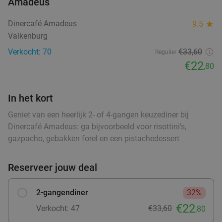
Amadeus
Verkocht: 870
€20
,25
Regulier
€12
,50
Dinercafé Amadeus
9.5
star
Valkenburg
Verkocht: 70
€33,60
Regulier
Hot pot vlees- of vismix + voorgerecht +
32%
€22
,80
bijgerecht + nagerecht
food
food
Morgen
Ma
Di
Wo
Vr
In het kort
Chuan Ba Hot Pot
9.7
star
food
food
Geniet van een heerlijk 2- of 4-gangen keuzediner bij
Lanaken
food
13 min.
directions_car
food
Dinercafé Amadeus: ga bijvoorbeeld voor risottini's,
Verkocht: 1.690
€38
Regulier
gazpacho, gebakken forel en een pistachedessert
food
€25
,90
food
Reserveer jouw deal
3-gangen keuzediner of brunch
50%
2-gangendiner
32%
food
Morgen
Do
Vr
€22
Verkocht: 47
€33,60
,80
Restaurant Crazy Joe's
9.8
star