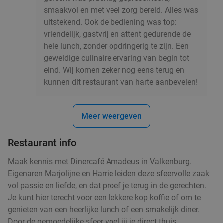
Verkocht: 211
€25
,95
Regulier
smaakvol en met veel zorg bereid. Alles was
€21
,95
uitstekend. Ook de bediening was top:
vriendelijk, gastvrij en attent gedurende de
hele lunch, zonder opdringerig te zijn. Een
geweldige culinaire ervaring van begin tot
12-uurtje of All-You-Can-Eat gourmetten (2,5
23%
eind. Wij komen zeker nog eens terug en
uur) bij Brasserie Jolo's
kunnen dit restaurant van harte aanbevelen!
Morgen
Wo
Do
Vr
Brasserie Jolo's
9.5
star
Meer weergeven
Landgraaf
16 min.
directions_car
Restaurant info
Verkocht: 84
€12
,95
Regulier
€9
,95
Maak kennis met Dinercafé Amadeus in Valkenburg.
Eigenaren Marjolijne en Harrie leiden deze sfeervolle zaak
vol passie en liefde, en dat proef je terug in de gerechten.
All-You-Can-Eat Koreaanse barbecue (3 uur) +
Je kunt hier terecht voor een lekkere kop koffie of om te
21%
genieten van een heerlijke lunch of een smakelijk diner.
wokbuffet + sushi + teppanyaki
Door de gemoedelijke sfeer voel jij je direct thuis.