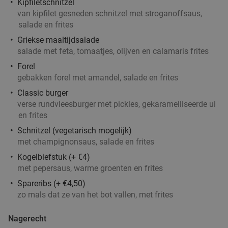
Kipfiletschnitzel
Vers ontbijt
28%
van kipfilet gesneden schnitzel met stroganoffsaus,
Di
Wo
Do
Vr
salade en frites
Lunchroom Buddy's
9.9
star
Griekse maaltijdsalade
Landgraaf
15 min.
directions_car
salade met feta, tomaatjes, olijven en calamaris frites
Verkocht: 67
€15
Forel
Regulier
gebakken forel met amandel, salade en frites
€10
,75
Classic burger
verse rundvleesburger met pickles, gekaramelliseerde ui
en frites
Ontbijt naar keuze of 2-gangen keuzelunch of -
27%
Schnitzel (vegetarisch mogelijk)
diner bij Brasserie Bruis
met champignonsaus, salade en frites
Di
Wo
Do
Vr
Kogelbiefstuk (+ €4)
met pepersaus, warme groenten en frites
Brasserie Bruis
9.6
star
Brunssum
15 min.
directions_car
Spareribs (+ €4,50)
zo mals dat ze van het bot vallen, met frites
Verkocht: 487
€12
,95
Regulier
€9
,50
Nagerecht